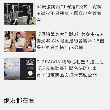
44歲張鈞甯OL穿搭8公式！寬褲
＋襯衫不只顯瘦，還穿出主管氣
場
《母胎單身大作戰2》美女主持人
姜漢娜IG私服更是約會範本：5個
提升氣質穿搭Tips公開
G-DRAGON 粉絲必朝聖！迪士尼
《玩具總動員》聯名快閃店來
台，限定商品與打卡亮點公開
網友都在看