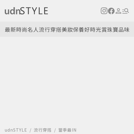
最新
時尚名人
流行穿搭
美妝保養
好時光
賞珠寶
品味
udnSTYLE
流行穿搭
當季最IN