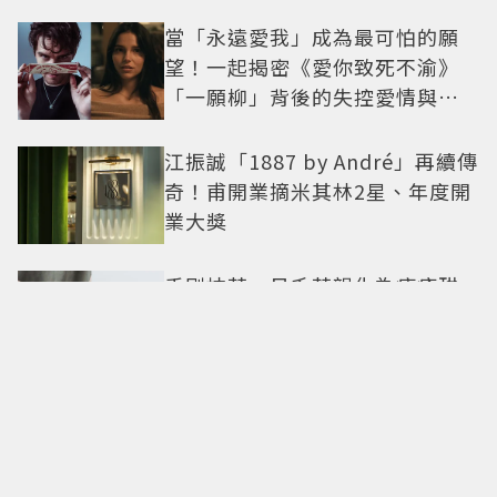
當「永遠愛我」成為最可怕的願
望！一起揭密《愛你致死不渝》
「一願柳」背後的失控愛情與爆
紅之路
江振誠「1887 by André」再續傳
奇！甫開業摘米其林2星、年度開
業大獎
手刷抹茶、日系茶韻化為療癒甜
點！「米弎豆」夏季茶季開跑，
快閃店限定茶飲清爽登場
全球首發在台灣！麥卡倫
Harmony最終章「椰風煖韻」 桃
園機場限量登場