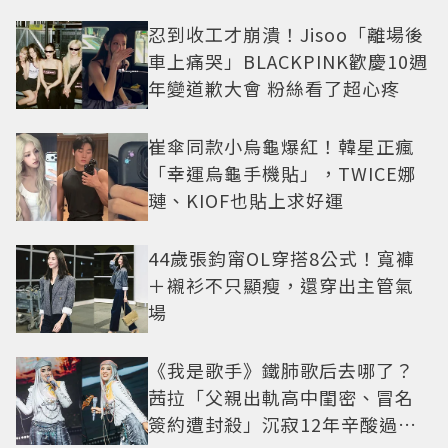
忍到收工才崩潰！Jisoo「離場後
車上痛哭」BLACKPINK歡慶10週
年變道歉大會 粉絲看了超心疼
崔傘同款小烏龜爆紅！韓星正瘋
「幸運烏龜手機貼」，TWICE娜
璉、KIOF也貼上求好運
44歲張鈞甯OL穿搭8公式！寬褲
＋襯衫不只顯瘦，還穿出主管氣
場
《我是歌手》鐵肺歌后去哪了？
茜拉「父親出軌高中閨密、冒名
簽約遭封殺」沉寂12年辛酸過往