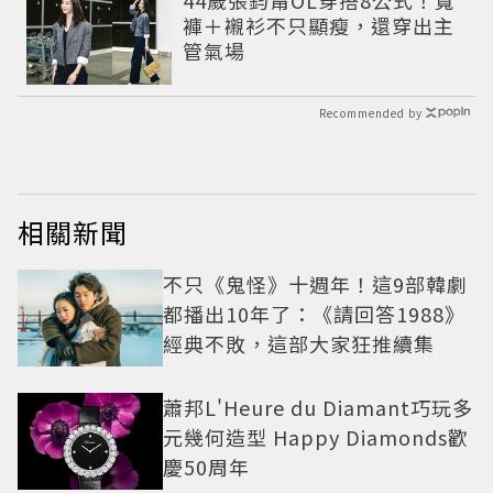
44歲張鈞甯OL穿搭8公式！寬
褲＋襯衫不只顯瘦，還穿出主
管氣場
Recommended by
相關新聞
不只《鬼怪》十週年！這9部韓劇
都播出10年了：《請回答1988》
經典不敗，這部大家狂推續集
蕭邦L'Heure du Diamant巧玩多
元幾何造型 Happy Diamonds歡
慶50周年