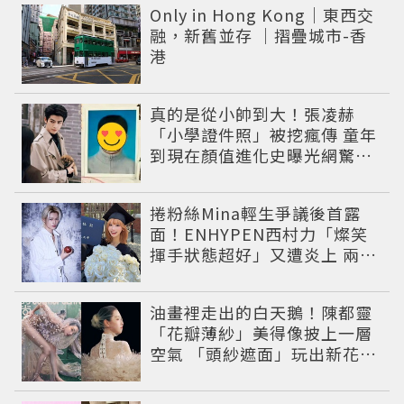
Only in Hong Kong｜東西交
融，新舊並存 ｜摺疊城市-香
港
真的是從小帥到大！張凌赫
「小學證件照」被挖瘋傳 童年
到現在顏值進化史曝光網驚：
完全等比例長大
捲粉絲Mina輕生爭議後首露
面！ENHYPEN西村力「燦笑
揮手狀態超好」又遭炎上 兩派
網友戰翻
油畫裡走出的白天鵝！陳都靈
「花瓣薄紗」美得像披上一層
空氣 「頭紗遮面」玩出新花樣
朦朧美感太仙