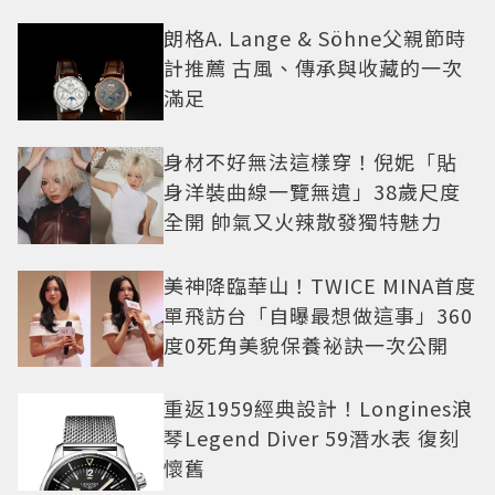
朗格A. Lange & Söhne父親節時
計推薦 古風、傳承與收藏的一次
滿足
身材不好無法這樣穿！倪妮「貼
身洋裝曲線一覽無遺」38歲尺度
全開 帥氣又火辣散發獨特魅力
美神降臨華山！TWICE MINA首度
單飛訪台「自曝最想做這事」360
度0死角美貌保養祕訣一次公開
重返1959經典設計！Longines浪
琴Legend Diver 59潛水表 復刻
懷舊