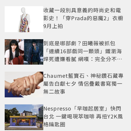
收藏一段別具意義的時尚史和電
影史！「穿Prada的惡魔2」衣櫥
9月上拍
到底是哪部劇？田曦薇被抓包
「連續16部戲同一顆頭」鐵瀏海
焊死遭嫌看膩 網嘆：完全分不出
角色
Chaumet藍寶石、神秘鑽石藏專
屬告白獻七夕 情侶疊戴書寫獨一
無二故事
Nespresso「早咖起居室」快閃
台北 一鍵喝現萃咖啡 再扭Y2K風
格鑰匙圈