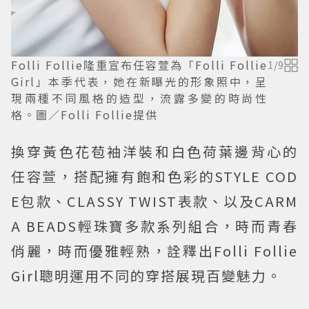
Folli Follie隆重宣布任容萱為「Folli Follie
1
/
9
Girl」本季代表，她在新曝光的形象照中，呈
現兩種不同風格的造型，流露多變的時尚性
格。圖／Folli Follie提供
換穿黃色花苞袖洋裝和白色荷葉邊背心的
任容萱，搭配擁有飽和色彩的STYLE COD
E包款、CLASSY TWIST表款、以及CARM
A BEADS輕珠寶多款系列組合，時而青春
俏麗，時而優雅輕熟，詮釋出Folli Follie
Girl聰明運用不同的穿搭展現百變魅力。