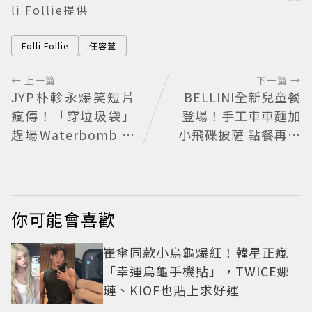
li Follie提供
Folli Follie
任容萱
← 上一篇
下一篇 →
JYP朴軫永爆笑短片
BELLINI全新兒童餐
瘋傳！「穿垃圾袋」
登場！手工車車麵加
趕場Waterbomb 被
小飛碟披薩 點餐再送
虧「應該改名JPG」
貼紙
你可能會喜歡
崔傘同款小烏龜爆紅！韓星正瘋
「幸運烏龜手機貼」，TWICE娜
璉、KIOF也貼上求好運