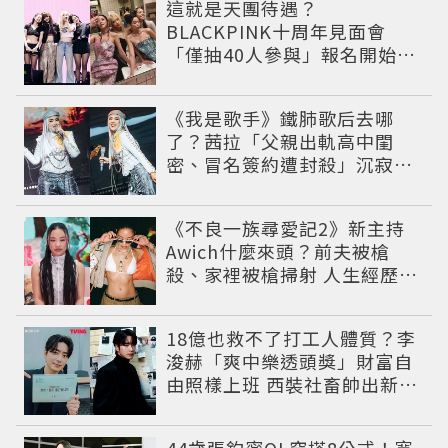
這就是天團待遇？
BLACKPINK十周年見面會
「僅抽40人參與」報名開始到
截止僅9小時粉絲怒了😡
《我是歌手》鐵肺歌后去哪
了？茜拉「父親出軌高中閨
密、冒名簽約遭封殺」沉寂12
年辛酸過往曝光
《不良一族尋愛記2》新主持
Awich什麼來頭？前夫被槍
殺、家裡被槍掃射 人生經歷比
參演者還抓馬！
18億也救不了打工人體質？李
浚赫「爽中樂透頭獎」財富自
由照樣上班 西裝社畜帥出新高
度