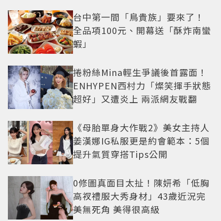
曝光
台中第一間「鳥貴族」要來了！
全品項100元、開幕送「酥炸南蠻
蝦」
捲粉絲Mina輕生爭議後首露面！
ENHYPEN西村力「燦笑揮手狀態
超好」又遭炎上 兩派網友戰翻
《母胎單身大作戰2》美女主持人
姜漢娜IG私服更是約會範本：5個
提升氣質穿搭Tips公開
0修圖真面目太扯！陳妍希「低胸
高衩禮服大秀身材」43歲近況完
美無死角 美得很高級