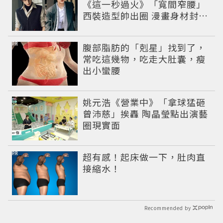
《這一秒過火》「寬間窄腰」
西裝造型帥出圈 漫畫身材封神
卻難掩劇情爭議
PR
腹部脂肪的「剋星」找到了，
常吃這幾物，吃走大肚囊，瘦
出小蠻腰
姚元浩《營業中》「拿球猛砸
曾沛慈」挨轟 陶晶瑩點出演藝
圈現實面
PR
超有感！起床做一下，肚肉直
接縮水！
Recommended by