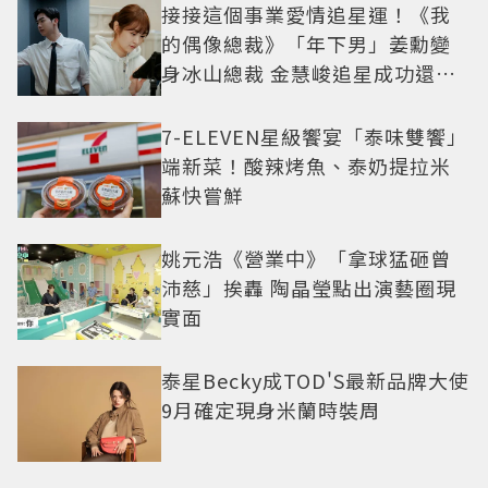
接接這個事業愛情追星運！《我
的偶像總裁》「年下男」姜勳變
身冰山總裁 金慧峻追星成功還偶
遇愛情
7-ELEVEN星級饗宴「泰味雙饗」
端新菜！酸辣烤魚、泰奶提拉米
蘇快嘗鮮
姚元浩《營業中》「拿球猛砸曾
沛慈」挨轟 陶晶瑩點出演藝圈現
實面
泰星Becky成TOD'S最新品牌大使
9月確定現身米蘭時裝周