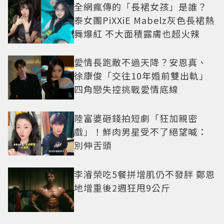
全網瘋傳的「長裙女孩」是誰？
泰女團PiXXiE Mabelz灰色長裙熱
舞爆紅 不大面積露膚也超火辣
愛情長跑敵不過天降？安恩真、
徐康俊「交往10年婚前雙出軌」
四角戀失控挑戰愛情底線
陸富婆砸錢拍短劇「狂加親密
戲」！鮮肉男星受不了絕望喊：
別伸舌頭
李濬榮吃5餐拼增肌仍不發胖 鄭恩
地增重後2週狂甩9公斤