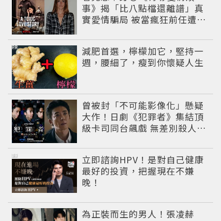
事》揭「比八點檔還離譜」真
實愛情騙局 被當瘋狂前任遭捕
後迎驚天反轉
PR
減肥首選，檸檬加它，堅持一
週，腰細了，瘦到你懷疑人生
曾被封「不可能影像化」懸疑
大作！日劇《犯罪者》集結頂
級卡司同台飆戲 無差別殺人案
捲出政商黑幕
PR
立即諮詢HPV！是對自己健康
最好的投資，把握現在不嫌
晚！
為正裝而生的男人！張凌赫