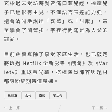
玄彬過去受訪時就曾滿口育兒經，透露兒
子已經很有主見，不僅語言表達能力強，
還會清晰地說出「喜歡」或「討厭」，甚
至學會了鬧彆扭，字裡行間滿是為人父的
寵愛。
目前孫藝真除了享受家庭生活，也已敲定
將透過 Netflix 全新影集《醜聞》及《Var
iety》重返螢光幕，搭檔演員陣容與題材
都讓粉絲期待值爆棚。
孫藝真
玄彬
南韓
星二代
← 上一篇
下一篇 →