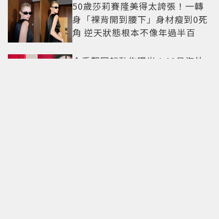
50歲莎莉賽隆美得太誇張！一轉
身「裸背開到腰下」身材瘦到0死
角 逆天狀態根本不像年過半百
金秀賢回歸動作曝光！10月海外
見面會登場 2萬人場地引關注
利特「20年綜藝老手落漆」神童
當場傻眼！6偶像王子vs.乞丐殘酷
對決 輸家超慘下場出爐
福岡50年「今屋漢堡」8/10登
台！吃得到招牌「法蘭克福起司
雞蛋堡」