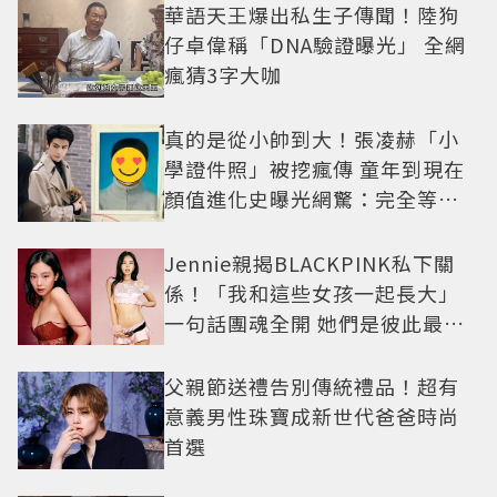
華語天王爆出私生子傳聞！陸狗
仔卓偉稱「DNA驗證曝光」 全網
瘋猜3字大咖
真的是從小帥到大！張凌赫「小
學證件照」被挖瘋傳 童年到現在
顏值進化史曝光網驚：完全等比
例長大
Jennie親揭BLACKPINK私下關
係！「我和這些女孩一起長大」
一句話團魂全開 她們是彼此最強
後盾
父親節送禮告別傳統禮品！超有
意義男性珠寶成新世代爸爸時尚
首選