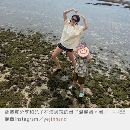
孫藝真分享和兒子在海邊玩的母子溫馨照。圖／
1
/
1
擷自Instagram／
yejinhand