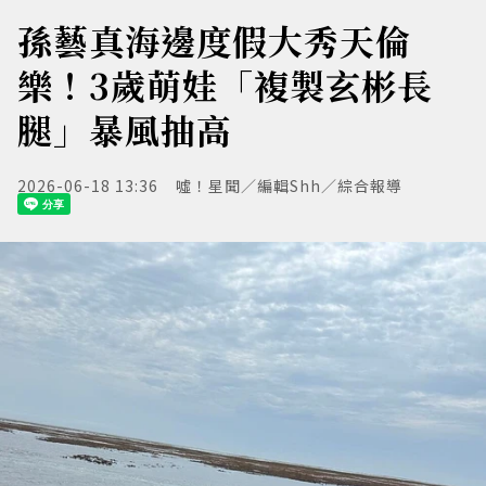
孫藝真海邊度假大秀天倫
樂！3歲萌娃「複製玄彬長
腿」暴風抽高
2026-06-18 13:36
噓！星聞／編輯Shh／綜合報導