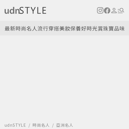
最新
時尚名人
流行穿搭
美妝保養
好時光
賞珠寶
品味
udnSTYLE
時尚名人
亞洲名人