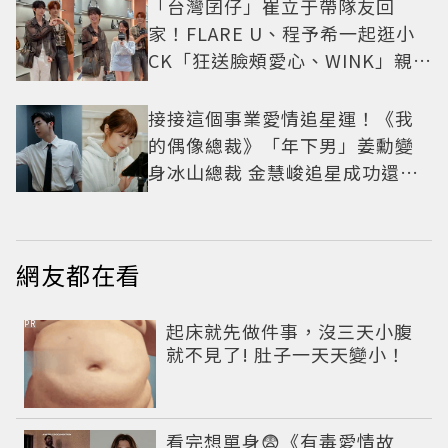
「台灣囝仔」崔立于帶隊友回
家！FLARE U、程予希一起逛小
CK「狂送臉頰愛心、WINK」親曝
中山站私藏必逛名單
接接這個事業愛情追星運！《我
的偶像總裁》「年下男」姜勳變
身冰山總裁 金慧峻追星成功還偶
遇愛情
網友都在看
PR
起床就先做件事，沒三天小腹
就不見了! 肚子一天天變小！
看完想單身😨《有毒愛情故