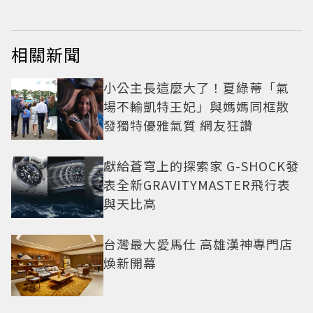
相關新聞
小公主長這麼大了！夏綠蒂「氣
場不輸凱特王妃」與媽媽同框散
發獨特優雅氣質 網友狂讚
獻給蒼穹上的探索家 G-SHOCK發
表全新GRAVITYMASTER飛行表
與天比高
台灣最大愛馬仕 高雄漢神專門店
煥新開幕