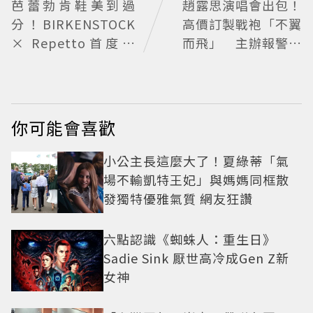
芭蕾勃肯鞋美到過
趙露思演唱會出包！
分！BIRKENSTOCK
高價訂製戰袍「不翼
× Repetto首度聯
而飛」 主辦報警認
名，蝴蝶結穆勒還能
管理疏失
綁緞帶
你可能會喜歡
小公主長這麼大了！夏綠蒂「氣
場不輸凱特王妃」與媽媽同框散
發獨特優雅氣質 網友狂讚
六點認識《蜘蛛人：重生日》
Sadie Sink 厭世高冷成Gen Z新
女神