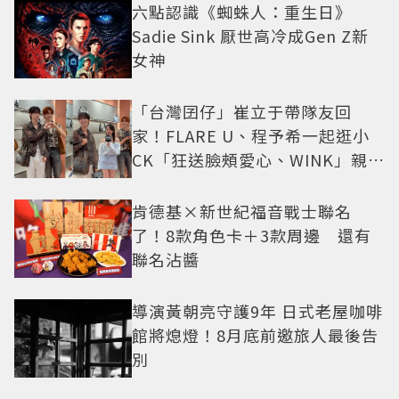
六點認識《蜘蛛人：重生日》
Sadie Sink 厭世高冷成Gen Z新
女神
「台灣囝仔」崔立于帶隊友回
家！FLARE U、程予希一起逛小
CK「狂送臉頰愛心、WINK」親曝
中山站私藏必逛名單
肯德基×新世紀福音戰士聯名
了！8款角色卡＋3款周邊 還有
聯名沾醬
導演黃朝亮守護9年 日式老屋咖啡
館將熄燈！8月底前邀旅人最後告
別