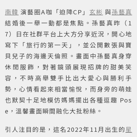
南韓
演藝圈A咖「迫降CP」
玄彬
與
孫藝真
結婚後一舉一動都是焦點。孫藝真昨（1
7）日在社群平台上大方分享近況，開心地
寫下「旅行的第一天」，並公開數張與寶
貝兒子的海邊天倫照。畫面中孫藝真身穿
休閒服飾，對著鏡頭展現招牌的甜美笑
容，不時高舉雙手比出大愛心與勝利手
勢，心情看起來相當愉悅，而身旁的萌娃
也默契十足地模仿媽媽擺出各種逗趣 Pos
e，溫馨畫面瞬間融化大批粉絲。
引人注目的是，這名2022年11月出生的
星