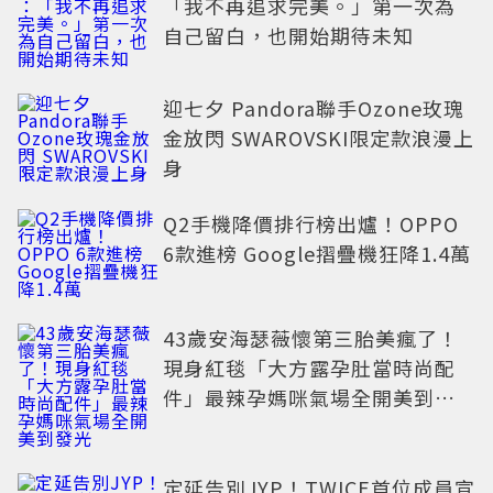
「我不再追求完美。」第一次為
自己留白，也開始期待未知
迎七夕 Pandora聯手Ozone玫瑰
金放閃 SWAROVSKI限定款浪漫上
身
Q2手機降價排行榜出爐！OPPO
6款進榜 Google摺疊機狂降1.4萬
43歲安海瑟薇懷第三胎美瘋了！
現身紅毯「大方露孕肚當時尚配
件」最辣孕媽咪氣場全開美到發
光
定延告別JYP！TWICE首位成員宣