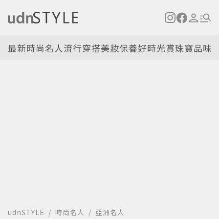
最新
時尚名人
流行穿搭
美妝保養
好時光
賞珠寶
品味
udnSTYLE
時尚名人
亞洲名人