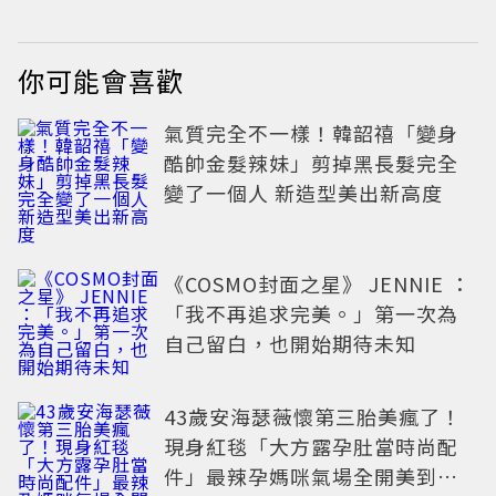
你可能會喜歡
氣質完全不一樣！韓韶禧「變身
酷帥金髮辣妹」剪掉黑長髮完全
變了一個人 新造型美出新高度
《COSMO封面之星》 JENNIE ：
「我不再追求完美。」第一次為
自己留白，也開始期待未知
43歲安海瑟薇懷第三胎美瘋了！
現身紅毯「大方露孕肚當時尚配
件」最辣孕媽咪氣場全開美到發