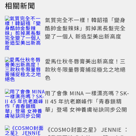
相關新聞
氣質完全不一樣！韓韶禧「變身
酷帥金髮辣妹」剪掉黑長髮完全
變了一個人 新造型美出新高度
愛馬仕秋冬唇膏美出新高度！三
款秋冬限量唇膏捕捉極北之地絕
色
用了會像 MINA 一樣漂亮嗎？SK-
II 45 年抗老巔峰作「青春鎖精
華」登場 女神養膚祕訣同步公開
《COSMO封面之星》 JENNIE ：