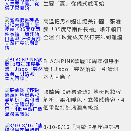
生要「贏」從儀式感開始
高溫把男神逼出絕美神圖！張凌
赫「35度穿兩件長袖」爆汗領口
全濕 汗珠竟成天然打亮帥到離譜
BLACKPINK歡慶10周年卻爆爭
議！Jisoo「突然落淚」引猜測
本人回應了
張婧儀《野狗骨頭》地母系妝容
解析！柔和暖色、立體感修容，4
個重點打造溫潤高級感
8/10-8/16「唐綺陽星座運勢週