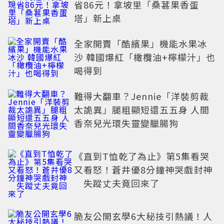
省86元！拿坡里「桑葚果香蛋
塔」新上桌
全家開賣「酷繽果」機能水果冰
沙 韓國爆紅「橄欖油+檸檬汁」也
喝得到
難得大翻車？Jennie「洋裝剪裁
太詭異」腿粗顯短還五五身 人間
香奈兒光環失靈變臘腸狗
《直到T恤乾了為止》第5集看哭
又看怒！蒼井優8分鐘神哭戲封神
失蹤丈夫竟回來了
脆友公開玄學6大秘技引熱議！人