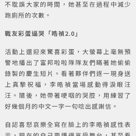
不耽誤大家的時間，她甚至在過程中減少
跑廁所的次數。
戰友彩蛋逼哭「晧禎2.0」
活動上還迎來驚喜彩蛋，大螢幕上毫無預
警地播出了富邦啦啦隊隊友們瞞著她偷偷
錄製的慶生短片。看著夥伴們逐一現身送
上真摯祝福，李晧禎當場感動得淚眼汪
汪。隨後，她帶著哽咽的哭腔，用練習了
好幾個月的中文一字一句唸出感謝信。
自認喜怒哀樂全寫在臉上的李晧禎感性表
示，現在的自己更懂得享受舞台，甚至看