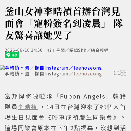
釜山女神李晧禎首辦台灣見
面會「寵粉簽名到凌晨」 隊
友驚喜讓她哭了
2026-06-16 14:50
噓！星聞／編輯Shh／綜合報導
李晧禎。圖／擷自Instagram／
leehozeong
1
/
1
富邦悍將啦啦隊「Fubon Angels」韓籍
隊員
李晧禎
，14日在台灣迎來了她個人首
場生日見面會《晧事成禎慶生同樂會》。
這場同樂會原本在下午2點揭幕，沒想到活