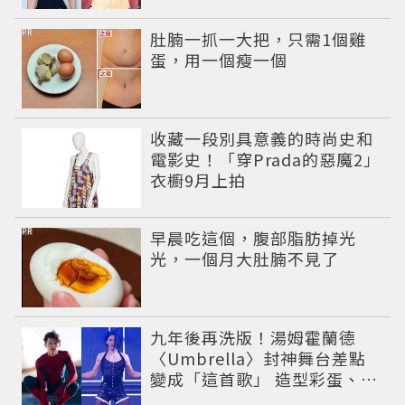
PR
肚腩一抓一大把，只需1個雞
蛋，用一個瘦一個
收藏一段別具意義的時尚史和
電影史！「穿Prada的惡魔2」
衣櫥9月上拍
PR
早晨吃這個，腹部脂肪掉光
光，一個月大肚腩不見了
九年後再洗版！湯姆霍蘭德
〈Umbrella〉封神舞台差點
變成「這首歌」 造型彩蛋、暖
心故事一次公開