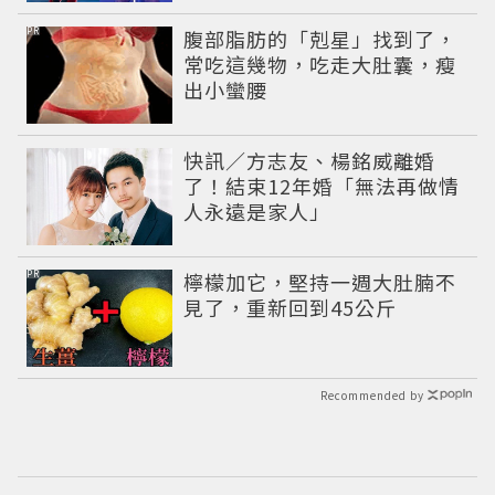
PR
腹部脂肪的「剋星」找到了，
常吃這幾物，吃走大肚囊，瘦
出小蠻腰
快訊／方志友、楊銘威離婚
了！結束12年婚「無法再做情
人永遠是家人」
PR
檸檬加它，堅持一週大肚腩不
見了，重新回到45公斤
Recommended by