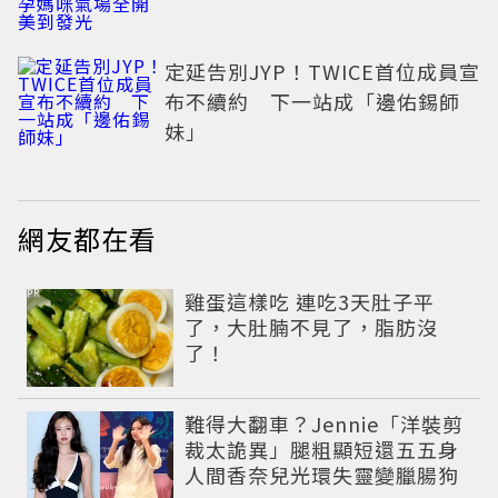
光
定延告別JYP！TWICE首位成員宣
布不續約 下一站成「邊佑錫師
妹」
網友都在看
PR
雞蛋這樣吃 連吃3天肚子平
了，大肚腩不見了，脂肪沒
了！
難得大翻車？Jennie「洋裝剪
裁太詭異」腿粗顯短還五五身
人間香奈兒光環失靈變臘腸狗