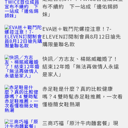
布不續約 下一站成「邊佑錫師
妹」
EVA迷＋戰鬥陀螺控注意！7-
ELEVEN訂閱制會員8月12日搶先
購限量聯名款
快訊／方志友、楊銘威離婚了！
結束12年婚「無法再做情人永遠
是家人」
赤足鞋是什麼？真的比較健康
嗎？4 雙時髦赤足鞋推薦，一次看
懂極簡女鞋熱潮
三商巧福「原汁牛肉麵套餐」現