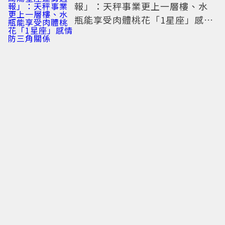
報」：天秤事業更上一層樓、水
瓶能享受肉體桃花「1星座」感情
防三角關係
布蘭妮整形竟出意外 ！「左眼垮
掉」長達4周 氣炸喊：不能相信任
何人
又麻又甜！肯德基「青花椒花生
蛋撻」新登場 還能變身七夕蛋撻
花束
減法美學重塑感官邊界：數位排
毒，一場關於內在秩序的靜謐革
命
難怪不能沒有妹妹頭！「田曦薇