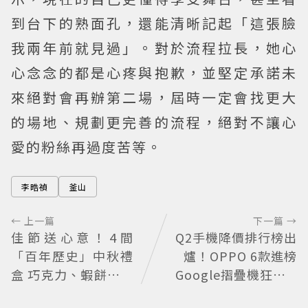
到台下的熟面孔，還能清晰記起「這張臉
我兩年前就見過」。對於流程拉長，她心
心念念的都是心疼與抱歉，並堅定承諾未
來絕對會再辦第二場，屆時一定會找更大
的場地、規劃更完善的流程，絕對不讓心
愛的粉絲再過度苦等。
李晧禎
釜山
← 上一篇
下一篇 →
佳節送心意！4間
Q2手機降價排行榜出
「百年歷史」中秋禮
爐！OPPO 6款進榜
盒 巧克力、蝦餅、蛋
Google摺疊機狂降1.
黃酥通通有
4萬