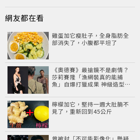
網友都在看
PR
雞蛋加它瘦肚子，全身脂肪全
部消失了，小腹都平坦了
《奧德賽》最搶鏡不是劇情？
莎莉賽隆「漁網裝真的能捕
魚」自爆打獵成果 神級造型美
到出戲
PR
檸檬加它，堅持一週大肚腩不
見了，重新回到45公斤
曾被封「不可能影像化」懸疑