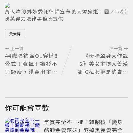
黃大煒的姊姊委託律師宣布黃大煒猝逝。圖／
2
/
2
漢英得力法律事務所提供
黃大煒
← 上一篇
下一篇 →
44歲張鈞甯OL穿搭8
《母胎單身大作戰
公式！寬褲＋襯衫不
2》美女主持人姜漢
只顯瘦，還穿出主管
娜IG私服更是約會範
氣場
本：5個提升氣質穿
搭Tips公開
你可能會喜歡
氣質完全不一樣！韓韶禧「變身
酷帥金髮辣妹」剪掉黑長髮完全