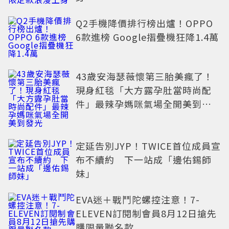
Q2手機降價排行榜出爐！OPPO
6款進榜 Google摺疊機狂降1.4萬
43歲安海瑟薇懷第三胎美瘋了！
現身紅毯「大方露孕肚當時尚配
件」最辣孕媽咪氣場全開美到發
光
定延告別JYP！TWICE首位成員宣
布不續約 下一站成「邊佑錫師
妹」
EVA迷＋戰鬥陀螺控注意！7-
ELEVEN訂閱制會員8月12日搶先
購限量聯名款