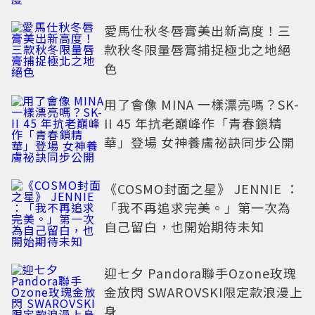
愛馬仕秋冬唇膏美出新高度！三
款秋冬限量唇膏捕捉極北之地絕
色
用了會像 MINA 一樣漂亮嗎？SK-
II 45 年抗老巔峰作「青春鎖精
華」登場 女神養膚祕訣同步公開
《COSMO封面之星》 JENNIE ：
「我不再追求完美。」第一次為
自己留白，也開始期待未知
迎七夕 Pandora聯手Ozone玫瑰
金放閃 SWAROVSKI限定款浪漫上
身