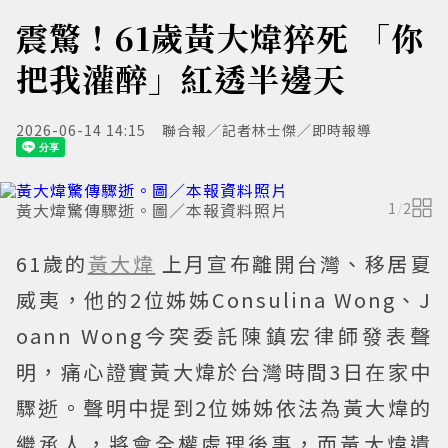
震驚！61歲黃大煒猝死 「你
把我灌醉」紅透半邊天
2026-06-14 14:15
聯合報／記者林士傑／即時報導
黃大煒驚傳驟逝。圖／本報資料照片
1
/
2
61歲的
黃大煒
上月宣布離開台灣、移居夏
威夷，他的2位姊姊Consulina Wong、J
oann Wong今突委託陳鎮宏律師發表聲
明，痛心證實黃大煒於台灣時間3日在家中
驟逝。聲明中提到2位姊姊依法為黃大煒的
繼承人，將會全權處理後事，而黃大煒遺