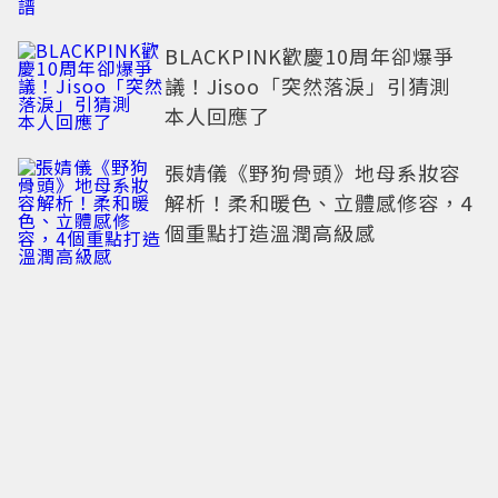
BLACKPINK歡慶10周年卻爆爭
議！Jisoo「突然落淚」引猜測
本人回應了
張婧儀《野狗骨頭》地母系妝容
解析！柔和暖色、立體感修容，4
個重點打造溫潤高級感
8/10-8/16「唐綺陽星座運勢週
報」：天秤事業更上一層樓、水
瓶能享受肉體桃花「1星座」感情
防三角關係
布蘭妮整形竟出意外 ！「左眼垮
掉」長達4周 氣炸喊：不能相信任