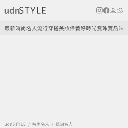
最新
時尚名人
流行穿搭
美妝保養
好時光
賞珠寶
品味
udnSTYLE
時尚名人
亞洲名人