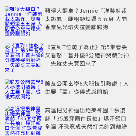
難得大翻車？Jennie「洋裝剪裁
太詭異」腿粗顯短還五五身 人間
香奈兒光環失靈變臘腸狗
《直到T恤乾了為止》第5集看哭
又看怒！蒼井優8分鐘神哭戲封神
失蹤丈夫竟回來了
脆友公開玄學6大秘技引熱議！人
生要「贏」從儀式感開始
高溫把男神逼出絕美神圖！張凌
赫「35度穿兩件長袖」爆汗領口
全濕 汗珠竟成天然打亮帥到離譜