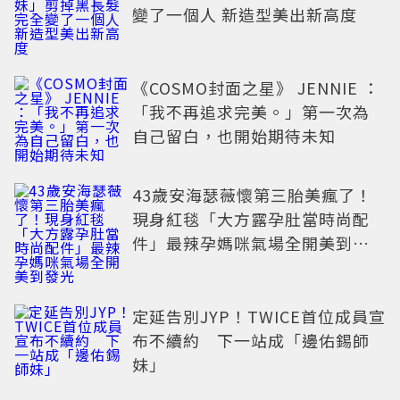
變了一個人 新造型美出新高度
《COSMO封面之星》 JENNIE ：
「我不再追求完美。」第一次為
自己留白，也開始期待未知
43歲安海瑟薇懷第三胎美瘋了！
現身紅毯「大方露孕肚當時尚配
件」最辣孕媽咪氣場全開美到發
光
定延告別JYP！TWICE首位成員宣
布不續約 下一站成「邊佑錫師
妹」