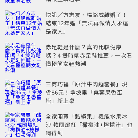
快訊／方志友、楊銘威離婚了！
結束12年婚「無法再做情人永遠
是家人」
赤足鞋是什麼？真的比較健康
嗎？4 雙時髦赤足鞋推薦，一次看
懂極簡女鞋熱潮
三商巧福「原汁牛肉麵套餐」現
省86元！拿坡里「桑葚果香蛋
塔」新上桌
全家開賣「酷繽果」機能水果冰
沙 韓國爆紅「橄欖油+檸檬汁」也
喝得到