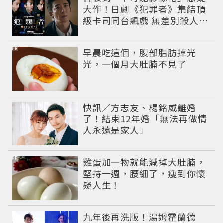
大作！日劇《犯罪者》集結頂
級卡司同台飆戲 無差別殺人案
捲出政商黑幕
PR
早晨吃這個，腹部脂肪掉光
光，一個月大肚腩不見了
快訊／方志友、楊銘威離婚
了！結束12年婚「無法再做情
人永遠是家人」
PR
雞蛋加一物就能減掉大肚腩，
堅持一週，腰細了，瘦到你懷
疑人生！
九年後再洗版！湯姆霍蘭德