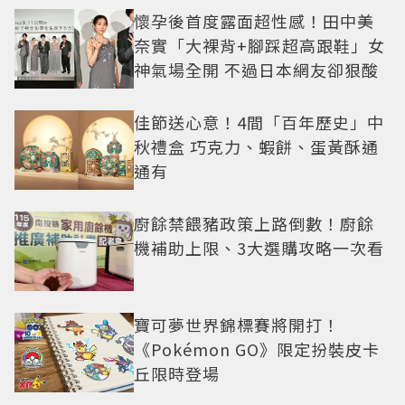
懷孕後首度露面超性感！田中美
奈實「大裸背+腳踩超高跟鞋」女
神氣場全開 不過日本網友卻狠酸
佳節送心意！4間「百年歷史」中
秋禮盒 巧克力、蝦餅、蛋黃酥通
通有
廚餘禁餵豬政策上路倒數！廚餘
機補助上限、3大選購攻略一次看
寶可夢世界錦標賽將開打！
《Pokémon GO》限定扮裝皮卡
丘限時登場