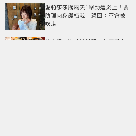
愛莉莎莎颱風天1舉動遭炎上！要
助理肉身護植栽 親回：不會被
吹走
台中第一間「鳥貴族」要來了！
全品項100元、開幕送「酥炸南蠻
蝦」
台玻夫人徐莉玲談長子離世原
因！ 兒媳譚以欣打破沉默反駁
捲粉絲Mina輕生爭議後首露面！
ENHYPEN西村力「燦笑揮手狀態
超好」又遭炎上 兩派網友戰翻