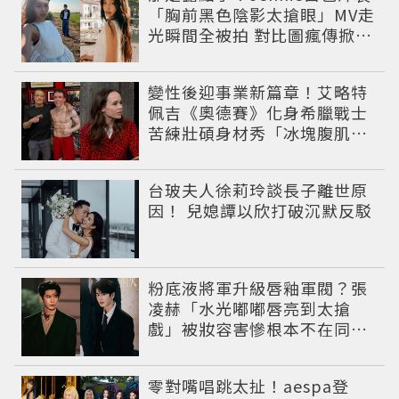
「胸前黑色陰影太搶眼」MV走
光瞬間全被拍 對比圖瘋傳掀論
戰
變性後迎事業新篇章！艾略特
佩吉《奧德賽》化身希臘戰士
苦練壯碩身材秀「冰塊腹肌」
重返好萊塢
台玻夫人徐莉玲談長子離世原
因！ 兒媳譚以欣打破沉默反駁
粉底液將軍升級唇釉軍閥？張
凌赫「水光嘟嘟唇亮到太搶
戲」被妝容害慘根本不在同一
個圖層
零對嘴唱跳太扯！aespa登