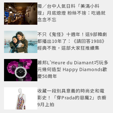
獨／台中人氣日料「美滿小料
理」月底熄燈 粉絲不捨：吃過就
念念不忘
不只《鬼怪》十週年！這9部韓劇
都播出10年了：《請回答1988》
經典不敗，這部大家狂推續集
蕭邦L'Heure du Diamant巧玩多
元幾何造型 Happy Diamonds歡
慶50周年
收藏一段別具意義的時尚史和電
影史！「穿Prada的惡魔2」衣櫥
9月上拍