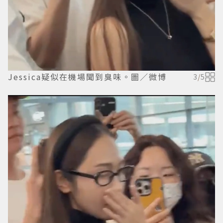
Jessica疑似在機場聞到臭味。圖／微博
3
/
5