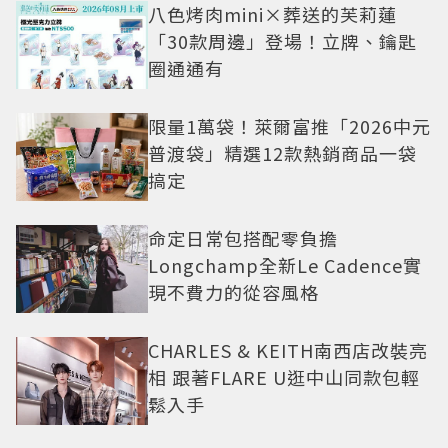
八色烤肉mini×葬送的芙莉蓮
「30款周邊」登場！立牌、鑰匙
圈通通有
限量1萬袋！萊爾富推「2026中元
普渡袋」精選12款熱銷商品一袋
搞定
命定日常包搭配零負擔
Longchamp全新Le Cadence實
現不費力的從容風格
CHARLES & KEITH南西店改裝亮
相 跟著FLARE U逛中山同款包輕
鬆入手