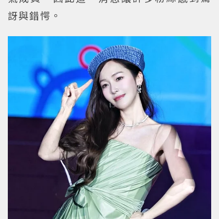
訝與錯愕。