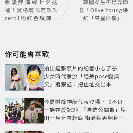
張凌赫演繹七夕送
韓國女生不是靠節
禮！寶格麗限定款B.
食！Olive Young爆
zero1粉紅色項鍊甜
紅「高蛋白餐」曝
蜜告白
光：每天吃這組合，
體脂下降也不怕掉肌
肉
你可能會喜歡
拍出這張照片的記者小心了🤣！
少女時代孝淵「絕美pose變搞
笑」撂狠話：把住址交出來
今夏戀綜神顏代表登場？《不良
一族尋愛記2》「自信公關哥」塩
田一馬背景起底 街頭辣男翻身當
老闆