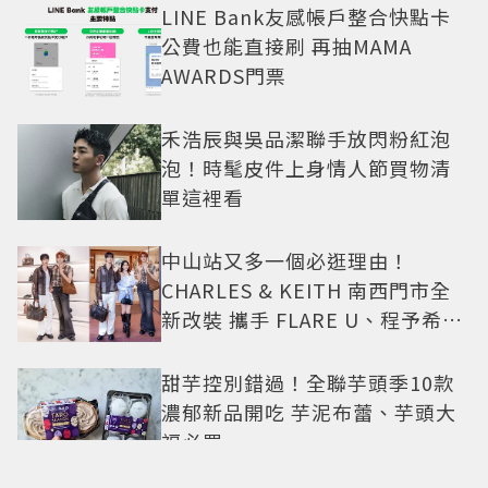
LINE Bank友感帳戶整合快點卡
公費也能直接刷 再抽MAMA
AWARDS門票
禾浩辰與吳品潔聯手放閃粉紅泡
泡！時髦皮件上身情人節買物清
單這裡看
中山站又多一個必逛理由！
CHARLES & KEITH 南西門市全
新改裝 攜手 FLARE U、程予希演
繹秋季時尚
甜芋控別錯過！全聯芋頭季10款
濃郁新品開吃 芋泥布蕾、芋頭大
福必買