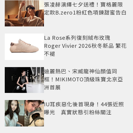
張凌赫演繹七夕送禮！寶格麗限
定款B.zero1粉紅色項鍊甜蜜告白
La Rose系列復刻絨布玫瑰
Roger Vivier 2026秋冬新品 繁花
不褪
迪麗熱巴、宋威龍神仙顏值同
框！MIKIMOTO頂級珠寶北京亞
洲首展
IU耳疾惡化後首現身！44張近照
曝光 真實狀態引粉絲關注