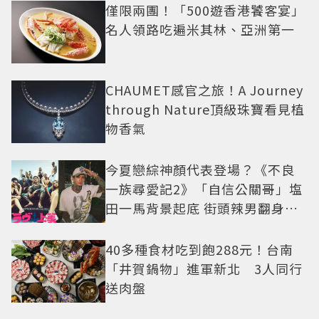
僅限兩團！「500遊香港饕客宴」
名人領路吃遍米其林、亞洲第一
CHAUMET感官之旅！A Journey
through Nature頂級珠寶看見植
物香氣
今夏戀綜神顏代表登場？《不良
一族尋愛記2》「自信公關哥」塩
田一馬背景起底 街頭辣男翻身當
老闆
40多種食材吃到飽288元！台南
「井賀鍋物」進軍新北 3人同行
送肉盤