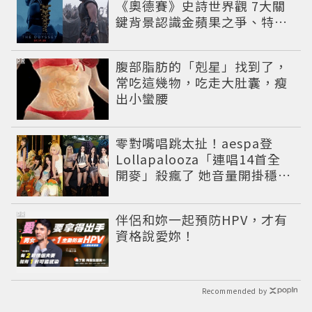
《奧德賽》史詩世界觀 7大關
鍵背景認識金蘋果之爭、特洛
伊戰爭與英雄悲劇
PR
腹部脂肪的「剋星」找到了，
常吃這幾物，吃走大肚囊，瘦
出小蠻腰
零對嘴唱跳太扯！aespa登
Lollapalooza「連唱14首全
開麥」殺瘋了 她音量開掛穩到
像吞CD
PR
伴侶和妳一起預防HPV，才有
資格說愛妳！
Recommended by