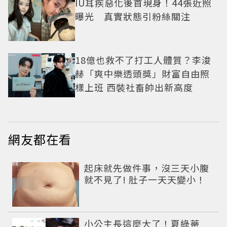
IU耳疾惡化後首現身！44張近照
曝光 真實狀態引粉絲關注
18億也救不了打工人體質？李浚
赫「爽中樂透頭獎」財富自由照
樣上班 西裝社畜帥出新高度
網友都在看
PR
起床就先做件事，沒三天小腹
就不見了! 肚子一天天變小！
小公主長這麼大了！夏綠蒂