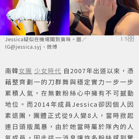
Jessica疑似在機場聞到臭味。圖／
1
/
5
IG@jessica.syj、微博
南韓
女團
少女時代
自2007年出道以來，憑
藉整齊劃一的刀群舞與穩定實力一步一步
累積人氣，在無數粉絲心中擁有不可撼動
地位。而2014年成員Jessica卻因個人因
素退團，團體正式從9人變8人，當時掀起
連日頭版風暴，由於她當時屬於隊內的人
氣成員，因此這一消息讓許多粉絲感到驚