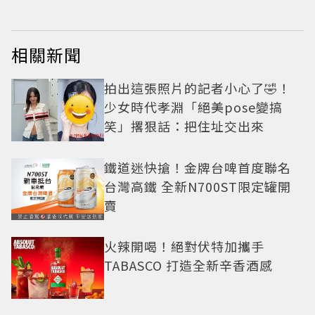
相關新聞
拍出這張照片的記者小心了🤣！
少女時代孝淵「絕美pose變搞
笑」撂狠話：把住址交出來
鐵道迷快搶！金牌台啤首度聯名
台灣高鐵 全新N700ST限定罐開
賣
火辣開喝！絕對伏特加攜手
TABASCO 打造全新辛香酒感