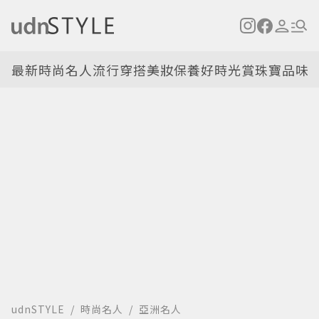
最新
時尚名人
流行穿搭
美妝保養
好時光
賞珠寶
品味
udnSTYLE
時尚名人
亞洲名人