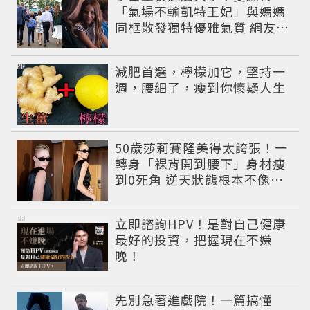
「氣場不輸凱特王妃」與媽媽
同框散發獨特優雅氣質 網友狂
讚
PR
減肥首選，檸檬加它，堅持一
週，腰細了，瘦到你懷疑人生
50歲莎莉賽隆美得太誇張！一
轉身「裸背開到腰下」身材瘦
到0死角 逆天狀態根本不像年
過半百
PR
立即諮詢HPV！是對自己健康
最好的投資，把握現在不嫌
晚！
先別急著進戲院！一篇搞懂