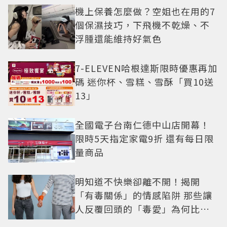
機上保養怎麼做？空姐也在用的7
個保濕技巧，下飛機不乾燥、不
浮腫還能維持好氣色
7-ELEVEN哈根達斯限時優惠再加
碼 迷你杯、雪糕、雪酥「買10送
13」
全國電子台南仁德中山店開幕！
限時5天指定家電9折 還有每日限
量商品
明知道不快樂卻離不開！揭開
「有毒關係」的情感陷阱 那些讓
人反覆回頭的「毒愛」為何比菸
還難戒？