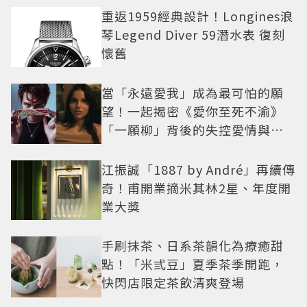
重返1959經典設計！Longines浪
琴Legend Diver 59潛水表 復刻
懷舊
當「永遠愛我」成為最可怕的願
望！一起揭密《愛你至死不渝》
「一願柳」背後的失控愛情與爆
紅之路
江振誠「1887 by André」再續傳
奇！甫開業摘米其林2星、年度開
業大獎
手刷抹茶、日系茶韻化為療癒甜
點！「米弎豆」夏季茶季開跑，
快閃店限定茶飲清爽登場