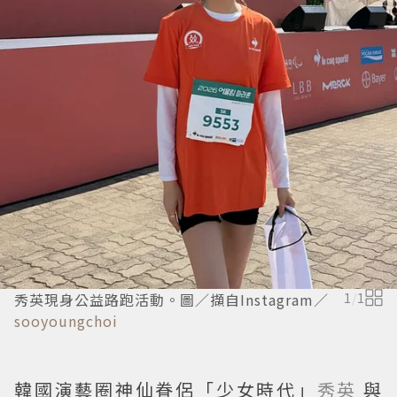
秀英現身公益路跑活動。圖／擷自Instagram／
1
/
1
sooyoungchoi
韓國演藝圈神仙眷侶「少女時代」
秀英
與