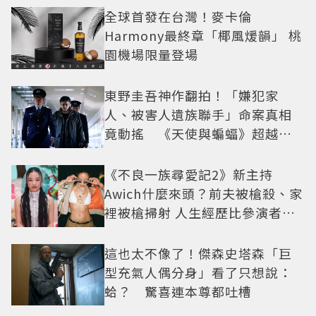
全球首發在台灣！麥卡倫
Harmony最終章「椰風煖韻」 桃
園機場限量登場
東野圭吾神作翻拍！「嫌犯家
人、被害人遺族聯手」命案真相
竟動搖 《天使與蝙蝠》超越懸
疑框架展開
《不良一族尋愛記2》新主持
Awich什麼來頭？前夫被槍殺、家
裡被槍掃射 人生經歷比參演者還
抓馬！
這也太不像了！傑森史塔森「巨
型充氣人偶分身」看了只想說：
蛤？ 驚喜連本尊都吐槽