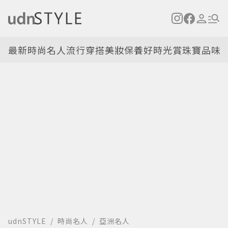
最新
時尚名人
流行穿搭
美妝保養
好時光
賞珠寶
品味
udnSTYLE
時尚名人
亞洲名人