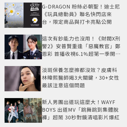
G-DRAGON 粉絲必朝聖！迪士尼
《玩具總動員》聯名快閃店來
台，限定商品與打卡亮點公開
這次有鈔能力也沒用！《財閥X刑
警2》安普賢重逢「惡魔教官」鄭
恩彩 首播收視6.1%超第一季開紅
盤
淡斑保養怎麼擦都沒效？皮膚科
林暐熙醫師揭3大關鍵，30+女性
最該注意這個問題
新人男團出道玩這麼大！WAYF
BOYS 出道MV「跳舞跳到集體脫
褲」超鬧 30秒對鏡清唱影片爆紅