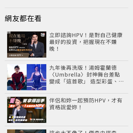
網友都在看
PR
立即諮詢HPV！是對自己健康
最好的投資，把握現在不嫌
晚！
九年後再洗版！湯姆霍蘭德
〈Umbrella〉封神舞台差點
變成「這首歌」 造型彩蛋、暖
心故事一次公開
PR
伴侶和妳一起預防HPV，才有
資格說愛妳！
這也太不像了！傑森史塔森