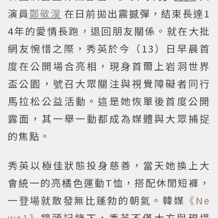
演員
鄭敬淏
在日前拋出震撼彈，結束長達1
4年的愛情長跑，退回朋友關係。就在大批
網友惋惜之際，秀英於今（13）日早晨首
度在公開場合亮相，現身首爾上岩洞世界
盃公園，號召大眾關注與視覺障礙者同行
馬拉松公益活動。這是她恢單後首度公開
露面，其一舉一動都成為媒體與大眾捕捉
的焦點。
秀英以極佳狀態投身慈善，當天她換上大
會統一的亮橘色運動T恤，搭配休閒短褲，
一登場就散發無比蓬勃的朝氣。韓媒
《Ne
ws1》
鏡頭記錄下，秀英不僅大方與現場