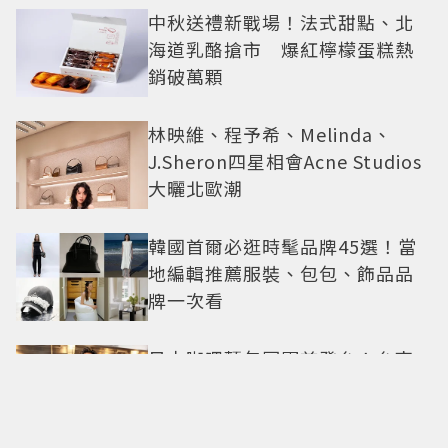
中秋送禮新戰場！法式甜點、北
海道乳酪搶市 爆紅檸檬蛋糕熱
銷破萬顆
林映維、程予希、Melinda、
J.Sheron四星相會Acne Studios
大曬北歐潮
韓國首爾必逛時髦品牌45選！當
地編輯推薦服裝、包包、飾品品
牌一次看
日本咖哩麵包冠軍首登台！台南
香格里拉開賣 得獎可頌搶先日本
上市