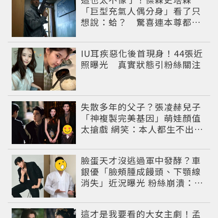
「巨型充氣人偶分身」看了只
想說：蛤？ 驚喜連本尊都吐
槽
IU耳疾惡化後首現身！44張近
照曝光 真實狀態引粉絲關注
失散多年的父子？張凌赫兒子
「神複製完美基因」萌娃顏值
太搶戲 網笑：本人都生不出這
麼像
臉蛋天才沒逃過軍中發酵？車
銀優「臉頰腫成饅頭、下顎線
消失」近況曝光 粉絲崩潰：空
氣有酵母😭
這才是我要看的大女主劇！孟