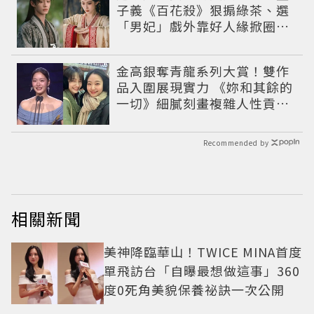
子義《百花殺》狠搧綠茶、選
「男妃」戲外靠好人緣掀圈內
好友應援潮
金高銀奪青龍系列大賞！雙作
品入圍展現實力 《妳和其餘的
一切》細膩刻畫複雜人性貢獻
大賞級演技
Recommended by
相關新聞
美神降臨華山！TWICE MINA首度
單飛訪台「自曝最想做這事」360
度0死角美貌保養祕訣一次公開