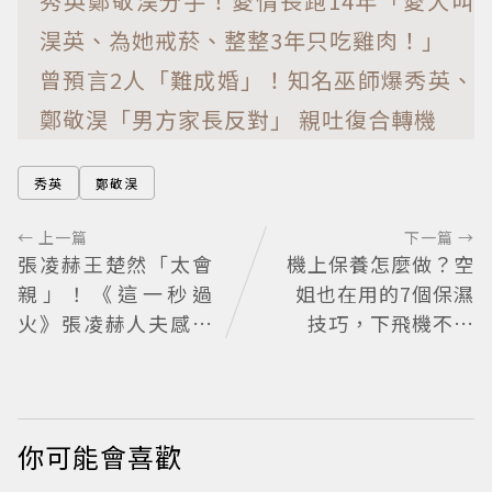
秀英鄭敬淏分手！愛情長跑14年「愛犬叫
淏英、為她戒菸、整整3年只吃雞肉！」
曾預言2人「難成婚」！知名巫師爆秀英、
鄭敬淏「男方家長反對」 親吐復合轉機
秀英
鄭敬淏
← 上一篇
下一篇 →
張凌赫王楚然「太會
機上保養怎麼做？空
親」！《這一秒過
姐也在用的7個保濕
火》張凌赫人夫感爆
技巧，下飛機不乾
棚 網喊太有氛圍
燥、不浮腫還能維持
好氣色
你可能會喜歡