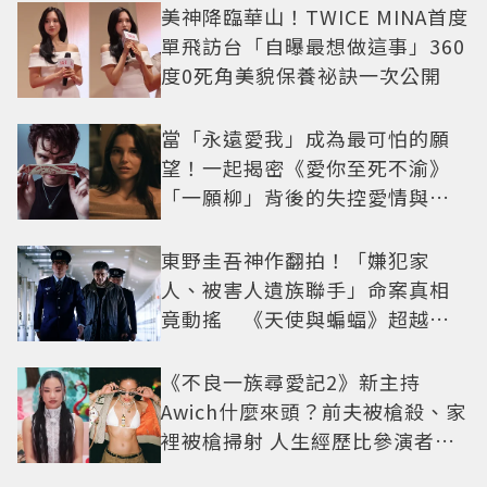
美神降臨華山！TWICE MINA首度
單飛訪台「自曝最想做這事」360
度0死角美貌保養祕訣一次公開
當「永遠愛我」成為最可怕的願
望！一起揭密《愛你至死不渝》
「一願柳」背後的失控愛情與爆
紅之路
東野圭吾神作翻拍！「嫌犯家
人、被害人遺族聯手」命案真相
竟動搖 《天使與蝙蝠》超越懸
疑框架展開
《不良一族尋愛記2》新主持
Awich什麼來頭？前夫被槍殺、家
裡被槍掃射 人生經歷比參演者還
抓馬！