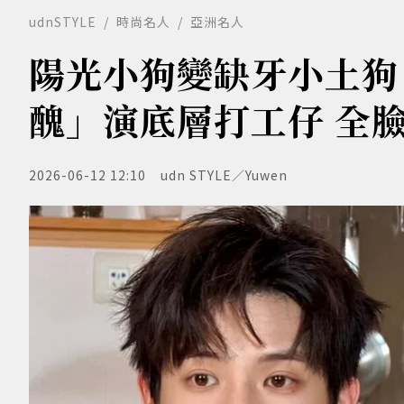
udnSTYLE
時尚名人
亞洲名人
陽光小狗變缺牙小土狗
醜」演底層打工仔 全
2026-06-12 12:10
udn STYLE／Yuwen