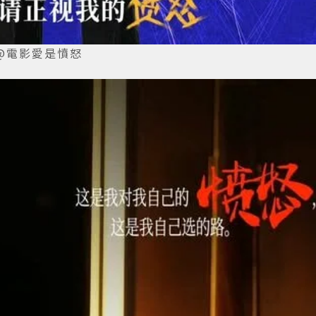
@電影愛是憤怒