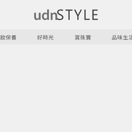
美妝保養
好時光
賞珠寶
品味生