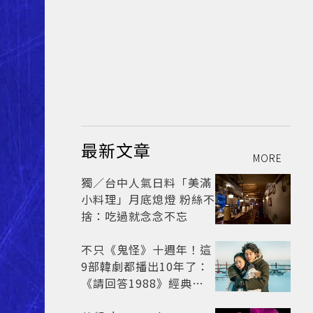
最新文章
MORE
獨／台中人氣日料「美滿
小料理」月底熄燈 粉絲不
捨：吃過就念念不忘
不只《鬼怪》十週年！這
9部韓劇都播出10年了：
《請回答1988》經典不
敗，這部大家狂推續集