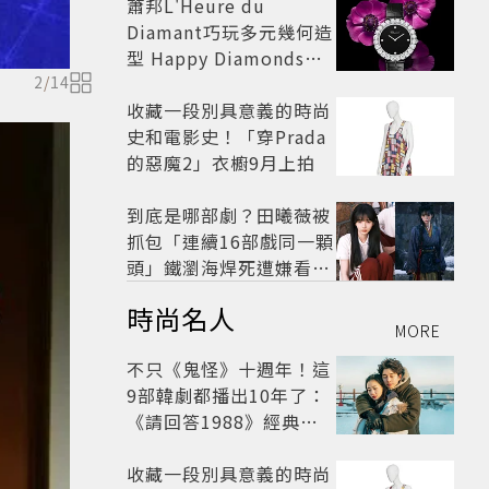
蕭邦L'Heure du
Diamant巧玩多元幾何造
型 Happy Diamonds歡
慶50周年
2
/
14
收藏一段別具意義的時尚
史和電影史！「穿Prada
的惡魔2」衣櫥9月上拍
到底是哪部劇？田曦薇被
抓包「連續16部戲同一顆
頭」鐵瀏海焊死遭嫌看膩
網嘆：完全分不出角色
時尚名人
MORE
不只《鬼怪》十週年！這
9部韓劇都播出10年了：
《請回答1988》經典不
敗，這部大家狂推續集
收藏一段別具意義的時尚