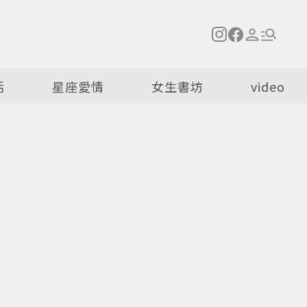
活
星座愛情
女生書坊
video