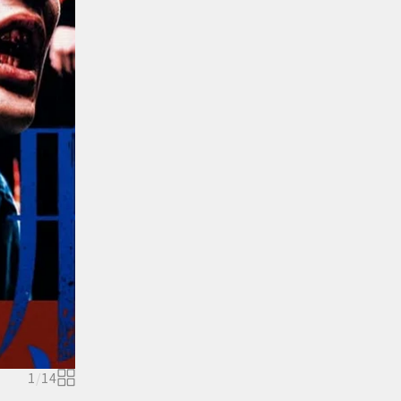
1
/
14