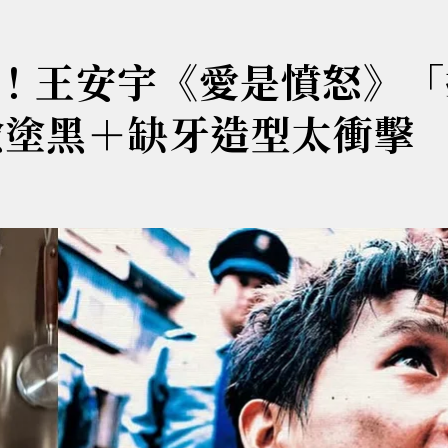
！王安宇《愛是憤怒》「
臉塗黑＋缺牙造型太衝擊