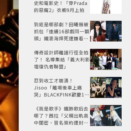
史和電影史！「穿Prada
的惡魔2」衣櫥9月上拍
到底是哪部劇？田曦薇被
抓包「連續16部戲同一顆
頭」鐵瀏海焊死遭嫌看膩
網嘆：完全分不出角色
傳奇設計師離譜行徑全拍
了！ 名導集結「義大利影
壇復仇者聯盟」
忍到收工才崩潰！
Jisoo「離場後車上痛
哭」BLACKPINK歡慶10
週年變道歉大會 粉絲看了
超心疼
《我是歌手》鐵肺歌后去
哪了？茜拉「父親出軌高
中閨密、冒名簽約遭封
殺」沉寂12年辛酸過往曝