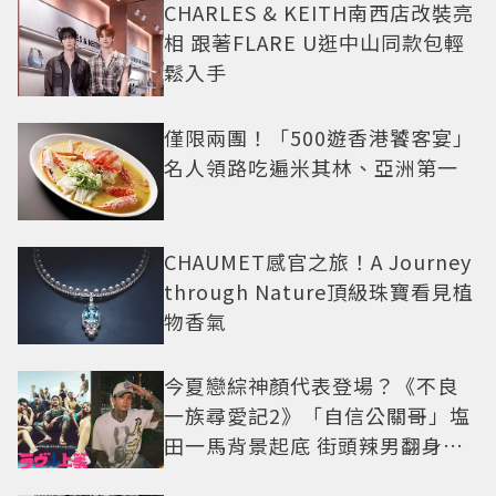
CHARLES & KEITH南西店改裝亮
相 跟著FLARE U逛中山同款包輕
鬆入手
僅限兩團！「500遊香港饕客宴」
名人領路吃遍米其林、亞洲第一
CHAUMET感官之旅！A Journey
through Nature頂級珠寶看見植
物香氣
今夏戀綜神顏代表登場？《不良
一族尋愛記2》「自信公關哥」塩
田一馬背景起底 街頭辣男翻身當
老闆