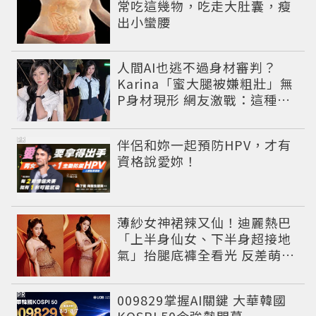
常吃這幾物，吃走大肚囊，瘦
出小蠻腰
人間AI也逃不過身材審判？
Karina「蜜大腿被嫌粗壯」無
P身材現形 網友激戰：這種身
材才頂
PR
伴侶和妳一起預防HPV，才有
資格說愛妳！
薄紗女神裙辣又仙！迪麗熱巴
「上半身仙女、下半身超接地
氣」抬腿底褲全看光 反差萌穿
搭超圈粉
PR
009829掌握AI關鍵 大華韓國
KOSPI 50今強勢開募