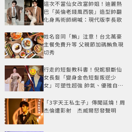
這次不當仙女改當帥姐！迪麗熱
巴「英倫老錢風西裝」造型帥翻
化身馬術師網喊：現代版李長歌
姓名音同「鮪」注意！台北萬豪
主餐免費升等 父親節加碼鮪魚現
切秀
行走的短髮教科書！倪妮狠斷仙
女長髮「變身金色短髮叛逆少
女」可塑性超強 帥氣、優雅自由
切換
「3字天王私生子」傳聞延燒！周
杰倫遭影射 杰威爾怒發聲明