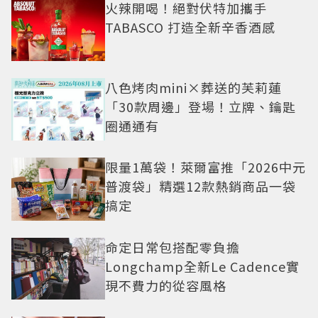
火辣開喝！絕對伏特加攜手
TABASCO 打造全新辛香酒感
八色烤肉mini×葬送的芙莉蓮
「30款周邊」登場！立牌、鑰匙
圈通通有
限量1萬袋！萊爾富推「2026中元
普渡袋」精選12款熱銷商品一袋
搞定
命定日常包搭配零負擔
Longchamp全新Le Cadence實
現不費力的從容風格