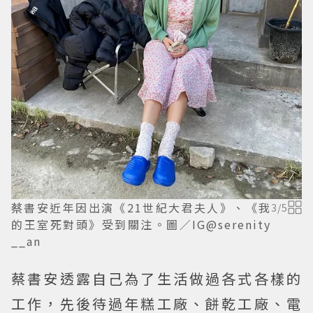
蔡書安近年因出演《21世紀大君夫人》、《我
3
/
5
的王室死對頭》受到關注。圖／IG@serenity
__an
蔡書安透露自己為了生活做過各式各樣的
工作，先後待過年糕工廠、餅乾工廠、電