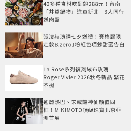
40多種食材吃到飽288元！台南
「井賀鍋物」進軍新北 3人同行
送肉盤
張凌赫演繹七夕送禮！寶格麗限
定款B.zero1粉紅色項鍊甜蜜告白
La Rose系列復刻絨布玫瑰
Roger Vivier 2026秋冬新品 繁花
不褪
迪麗熱巴、宋威龍神仙顏值同
框！MIKIMOTO頂級珠寶北京亞
洲首展