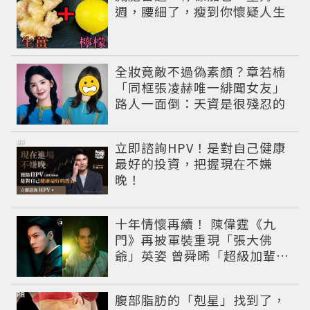
週，腰細了，瘦到你懷疑人生
全妝竟敵不過偽素顏？章若楠
「同框張凌赫唯一緋聞女友」
路人一面倒：天資是很殘忍的
PR
立即諮詢HPV！是對自己健康
最好的投資，把握現在不嫌
晚！
十年情懷再續！ 陳偉霆《九
門》再披軍裝重現「張大佛
爺」英姿 曾舜晞「超級加輩」
串起吳家宿命
PR
腹部脂肪的「剋星」找到了，