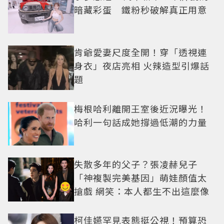
暗藏彩蛋 鐵粉秒破解真正用意
肯爺愛妻尺度全開！穿「透視連
身衣」夜店亮相 火辣造型引爆話
題
梅根哈利離開王室後近況曝光！
哈利一句話成她撐過低潮的力量
失散多年的父子？張凌赫兒子
「神複製完美基因」萌娃顏值太
搶戲 網笑：本人都生不出這麼像
柯佳嬿罕見表態挺公視！預算恐