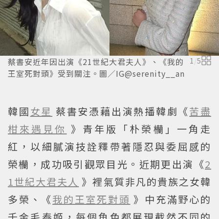
蔡書安近年因出演《21世紀大君夫人》、《我的
1
/
5
王室死對頭》受到關注。圖／IG@serenity__an
韓國
女星
蔡書安憑藉出演熱播韓劇《
苦盡
柑來遇見你
》青年版「朴榮欗」一角走
紅，以細膩演技詮釋帶著隱忍與委屈感的
榮欗，成功吸引觀眾目光。近期更出演《
2
1世紀大君夫人
》裡氣質非凡的貴族之女韓
多榮、《
我的王室死對頭
》中充滿野心的
千金毛泰姬，每個角色都展現截然不同的