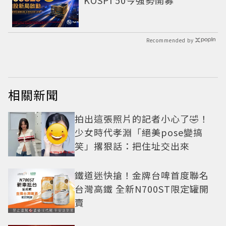
Recommended by
相關新聞
拍出這張照片的記者小心了🤣！
少女時代孝淵「絕美pose變搞
笑」撂狠話：把住址交出來
鐵道迷快搶！金牌台啤首度聯名
台灣高鐵 全新N700ST限定罐開
賣