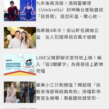
九年後再洗版！湯姆霍蘭德
〈Umbrella〉封神舞台差點變成
「這首歌」 造型彩蛋、暖心故事
一次公開
偽單親4年半！安以軒低調做公
益 友人犯錯得捐百萬才過關
LINE父親節聊天室特效上線！輸
入「這3關鍵字」為爸爸送上歡樂
祝福
最美小三只剩顏值？韓韶禧「挑
戰安海瑟薇經典角色」搭檔影帝
實習生被嘲：看截圖就感受到演
技