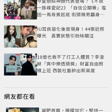
今夏戀綜神顏代表登場？《不良
一族尋愛記2》「自信公關哥」塩
田一馬背景起底 街頭辣男翻身當
老闆
IU耳疾惡化後首現身！44張近照
曝光 真實狀態引粉絲關注
18億也救不了打工人體質？李浚
赫「爽中樂透頭獎」財富自由照
樣上班 西裝社畜帥出新高度
網友都在看
PR
減肥首選，檸檬加它，堅持一