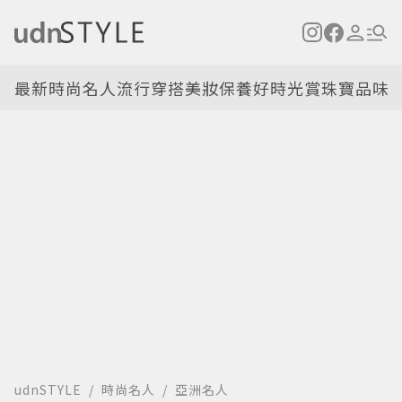
最新
時尚名人
流行穿搭
美妝保養
好時光
賞珠寶
品味
udnSTYLE
時尚名人
亞洲名人