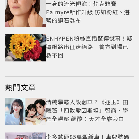
一身的流光傾瀉！梵克雅寶
Palmyre新作升級 彷如粉紅、湛
藍的鑽石瀑布
ENHYPEN粉絲直播驚傳憾事！疑
遭網路出征走絕路 警方到場已
救不回
熱門文章
清純學霸人設翻車？《逐玉》田
曦薇「四敗愛因斯坦」智商、學
歷全輾壓 網酸：天才全靠旁白
李多慧砸85萬牽新車！車牌號碼