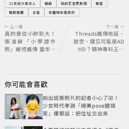
21世紀大君夫人
韓劇
我的王室死對頭
韓星
韓劇推薦
女星
苦盡柑來遇見你
← 上一篇
下一篇 →
真的是從小帥到大！
Threads瘋傳拖延、
張凌赫「小學證件
放空、健忘可能是AD
照」被挖瘋傳 童年到
HD？精神專科王韋
現在顏值進化史曝光
力醫師揭真正差別
網驚：完全等比例長
大
你可能會喜歡
拍出這張照片的記者小心了🤣！
少女時代孝淵「絕美pose變搞
笑」撂狠話：把住址交出來