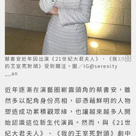
蔡書安近年因出演《21世紀大君夫人》、《我
2
/
5
的王室死對頭》受到關注。圖／IG@serenity
__an
近年逐漸在演藝圈嶄露頭角的蔡書安，雖
然多以配角身份亮相，卻憑藉鮮明的人物
塑造成功累積觀眾緣，也讓越來越多人開
始認識這位新生代演員。然而，與《21世
紀大君夫人》、《我的王室死對頭》劇中