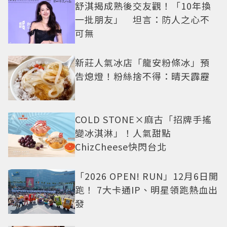
舒淇揭成熟後交友觀！「10年換
一批朋友」 坦言：防人之心不
可無
新莊人氣冰店「龍安粉條冰」預
告熄燈！粉絲捨不得：晴天霹靂
COLD STONE×麻古「招牌手搖
變冰淇淋」！人氣甜點
ChizCheese快閃台北
「2026 OPEN! RUN」12月6日開
跑！ 7大卡通IP、明星領跑熱血出
發