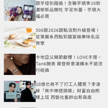
甜芋控別錯過！全聯芋頭季10款
濃郁新品開吃 芋泥布蕾、芋頭大
福必買
500甜2026甜點派對升級登場！
從策展系西點到國宴級美味名店
齊聚
卡地亞父親節獻禮！LOVE手環、
Tank腕表 摩登新意演繹永不退流
行經典
18億也救不了打工人體質？李浚
赫「爽中樂透頭獎」財富自由照
樣上班 西裝社畜帥出新高度