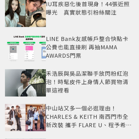
IU耳疾惡化後首現身！44張近照
曝光 真實狀態引粉絲關注
LINE Bank友感帳戶整合快點卡
公費也能直接刷 再抽MAMA
AWARDS門票
禾浩辰與吳品潔聯手放閃粉紅泡
泡！時髦皮件上身情人節買物清
單這裡看
中山站又多一個必逛理由！
CHARLES & KEITH 南西門市全
新改裝 攜手 FLARE U、程予希演
繹秋季時尚