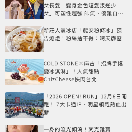
女長髮「變身金色短髮叛逆少
女」可塑性超強 帥氣、優雅自由
切換
新莊人氣冰店「龍安粉條冰」預
告熄燈！粉絲捨不得：晴天霹靂
COLD STONE×麻古「招牌手搖
變冰淇淋」！人氣甜點
ChizCheese快閃台北
「2026 OPEN! RUN」12月6日開
跑！ 7大卡通IP、明星領跑熱血出
發
一身的流光傾瀉！梵克雅寶