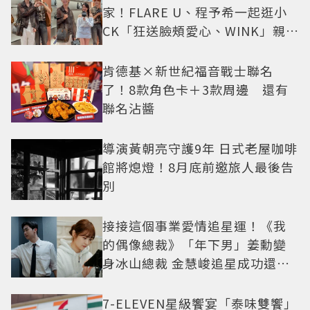
家！FLARE U、程予希一起逛小
CK「狂送臉頰愛心、WINK」親曝
中山站私藏必逛名單
肯德基×新世紀福音戰士聯名
了！8款角色卡＋3款周邊 還有
聯名沾醬
導演黃朝亮守護9年 日式老屋咖啡
館將熄燈！8月底前邀旅人最後告
別
接接這個事業愛情追星運！《我
的偶像總裁》「年下男」姜勳變
身冰山總裁 金慧峻追星成功還偶
遇愛情
7-ELEVEN星級饗宴「泰味雙饗」