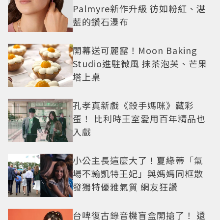
Palmyre新作升級 彷如粉紅、湛
藍的鑽石瀑布
開幕送可麗露！Moon Baking
Studio進駐微風 抹茶泡芙、芒果
塔上桌
孔孝真新戲《殺手媽咪》藏彩
蛋！ 比利時王室愛用百年精品也
入戲
小公主長這麼大了！夏綠蒂「氣
場不輸凱特王妃」與媽媽同框散
發獨特優雅氣質 網友狂讚
台啤復古錄音機盲盒開搶了！ 還