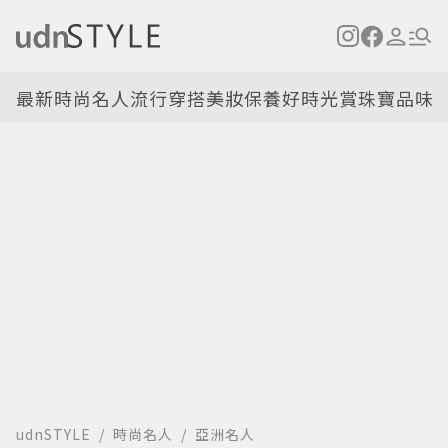
最新
時尚名人
流行穿搭
美妝保養
好時光
賞珠寶
品味
udnSTYLE
時尚名人
亞洲名人