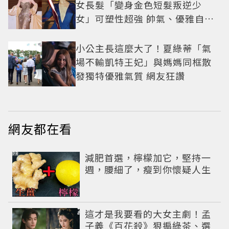
女長髮「變身金色短髮叛逆少
女」可塑性超強 帥氣、優雅自由
切換
小公主長這麼大了！夏綠蒂「氣
場不輸凱特王妃」與媽媽同框散
發獨特優雅氣質 網友狂讚
網友都在看
PR
減肥首選，檸檬加它，堅持一
週，腰細了，瘦到你懷疑人生
這才是我要看的大女主劇！孟
子義《百花殺》狠搧綠茶、選