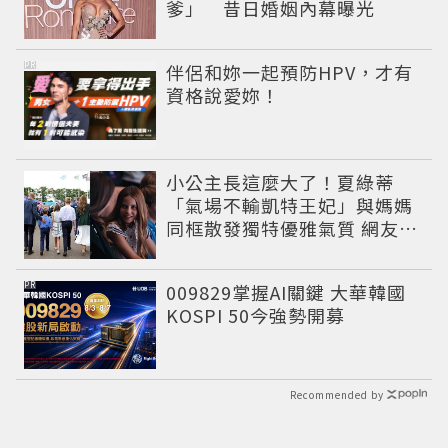
爹」 昔日婚姻內幕曝光
PR
伴侶和妳一起預防HPV，才有
資格說愛妳！
小公主長這麼大了！夏綠蒂
「氣場不輸凱特王妃」與媽媽
同框散發獨特優雅氣質 網友狂
讚
PR
009829掌握AI關鍵 大華韓國
KOSPI 50今強勢開募
Recommended by