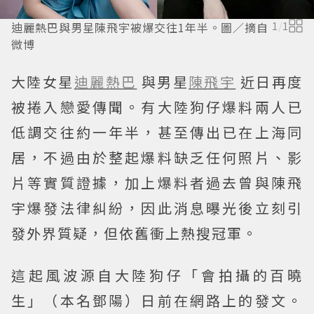
迪麗熱巴與男星陳飛宇被爆交往1年半。圖／摘自
1
/
1
微博
大陸女星
迪麗熱巴
與男星
陳飛宇
近日再度
被捲入戀愛傳聞。有大陸狗仔爆料兩人已
低調交往約一年半，甚至傳出已在上海同
居，不過由於整起爆料缺乏任何照片、影
片等實質證據，加上爆料者過去曾與陳飛
宇爆發法律糾紛，因此消息曝光後立刻引
發外界質疑，但依舊衝上熱搜冠軍。
這起風波源自大陸狗仔「會拍攝的百曉
生」（本名鄧陽）日前在網路上的發文。