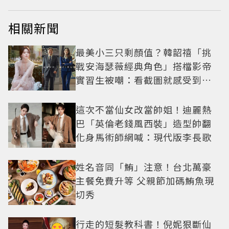
相關新聞
最美小三只剩顏值？韓韶禧「挑
戰安海瑟薇經典角色」搭檔影帝
實習生被嘲：看截圖就感受到演
技
這次不當仙女改當帥姐！迪麗熱
巴「英倫老錢風西裝」造型帥翻
化身馬術師網喊：現代版李長歌
姓名音同「鮪」注意！台北萬豪
主餐免費升等 父親節加碼鮪魚現
切秀
行走的短髮教科書！倪妮狠斷仙