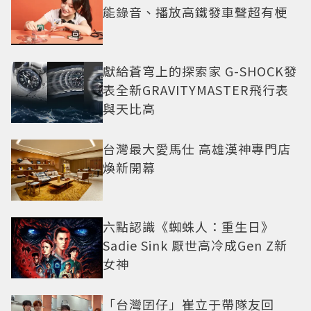
能錄音、播放高鐵發車聲超有梗
獻給蒼穹上的探索家 G-SHOCK發
表全新GRAVITYMASTER飛行表
與天比高
台灣最大愛馬仕 高雄漢神專門店
煥新開幕
六點認識《蜘蛛人：重生日》
Sadie Sink 厭世高冷成Gen Z新
女神
「台灣囝仔」崔立于帶隊友回