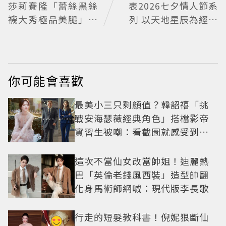
莎莉賽隆「蕾絲黑絲
表2026七夕情人節系
襪大秀極品美腿」女
列 以天地星辰為經緯
神氣場全開 網友卻傻
任情意蔓延
眼：造型根本靠臉撐
你可能會喜歡
最美小三只剩顏值？韓韶禧「挑
戰安海瑟薇經典角色」搭檔影帝
實習生被嘲：看截圖就感受到演
技
這次不當仙女改當帥姐！迪麗熱
巴「英倫老錢風西裝」造型帥翻
化身馬術師網喊：現代版李長歌
行走的短髮教科書！倪妮狠斷仙