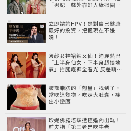
「男妃」戲外靠好人緣掀圈內
好友應援潮
PR
立即諮詢HPV！是對自己健康
最好的投資，把握現在不嫌
晚！
薄紗女神裙辣又仙！迪麗熱巴
「上半身仙女、下半身超接地
氣」抬腿底褲全看光 反差萌穿
搭超圈粉
PR
腹部脂肪的「剋星」找到了，
常吃這幾物，吃走大肚囊，瘦
出小蠻腰
珍妮佛羅培茲遭控婚內出軌！
前夫指「第三者是吹牛老