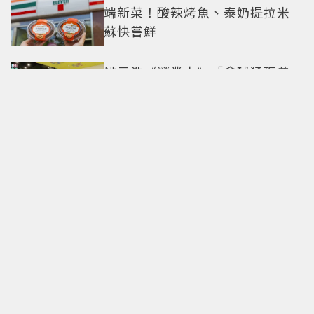
端新菜！酸辣烤魚、泰奶提拉米
蘇快嘗鮮
姚元浩《營業中》「拿球猛砸曾
沛慈」挨轟 陶晶瑩點出演藝圈現
實面
泰星Becky成TOD'S最新品牌大使
9月確定現身米蘭時裝周
全網瘋傳的「長裙女孩」是誰？
泰女團PiXXiE Mabelz灰色長裙熱
舞爆紅 不大面積露膚也超火辣
愛情長跑敵不過天降？安恩真、