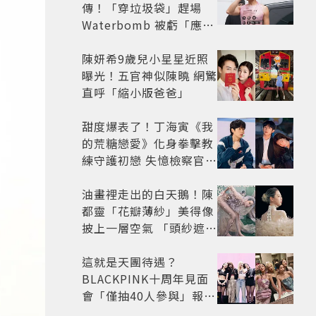
傳！「穿垃圾袋」趕場
Waterbomb 被虧「應該
改名JPG」
陳妍希9歲兒小星星近照
曝光！五官神似陳曉 網驚
直呼「縮小版爸爸」
甜度爆表了！丁海寅《我
的荒糖戀愛》化身拳擊教
練守護初戀 失憶檢察官×
假男友打造今夏必看小甜
劇
油畫裡走出的白天鵝！陳
都靈「花瓣薄紗」美得像
披上一層空氣 「頭紗遮
面」玩出新花樣朦朧美感
太仙
這就是天團待遇？
BLACKPINK十周年見面
會「僅抽40人參與」報名
開始到截止僅9小時粉絲