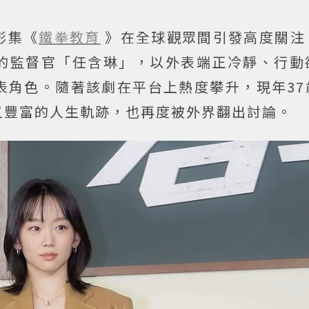
影集《
鐵拳教育
》在全球觀眾間引發高度關注
的監督官「任含琳」，以外表端正冷靜、行動
表角色。隨著該劇在平台上熱度攀升，現年37
又豐富的人生軌跡，也再度被外界翻出討論。