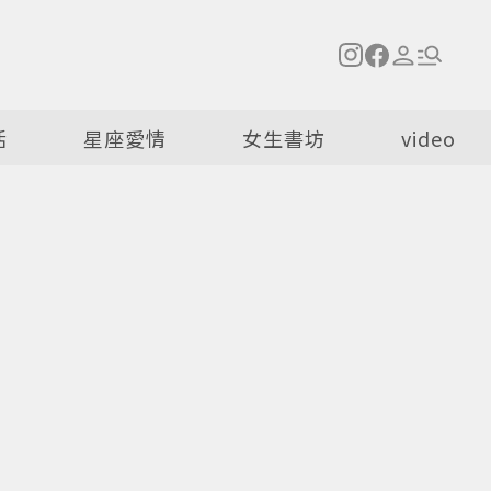
活
星座愛情
女生書坊
video