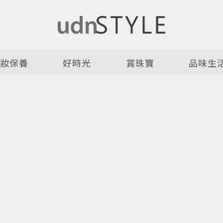
美妝保養
好時光
賞珠寶
品味生