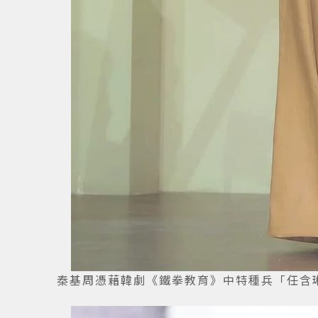
秦基周憑藉韓劇《鐵拳教育》中特種兵「任含琳」一