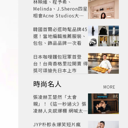
林映維、程予希、
Melinda、J.Sheron四星
相會Acne Studios大曬
北歐潮
韓國首爾必逛時髦品牌45
選！當地編輯推薦服裝、
包包、飾品品牌一次看
日本咖哩麵包冠軍首登
台！台南香格里拉開賣 得
獎可頌搶先日本上市
時尚名人
MORE
張凌赫王楚然「太會
親」！《這一秒過火》張
凌赫人夫感爆棚 網喊太有
氛圍
JYP朴軫永爆笑短片瘋