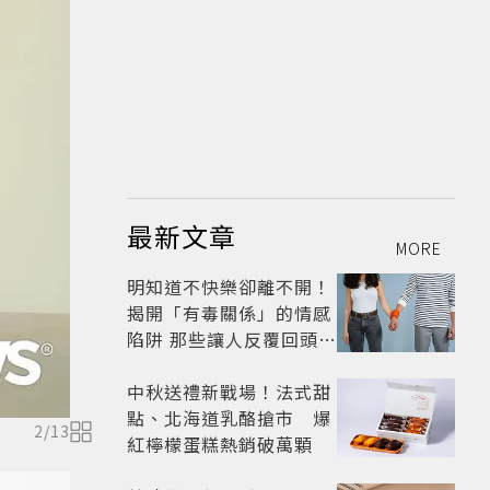
最新文章
MORE
明知道不快樂卻離不開！
揭開「有毒關係」的情感
陷阱 那些讓人反覆回頭的
「毒愛」為何比菸還難
戒？
中秋送禮新戰場！法式甜
點、北海道乳酪搶市 爆
2
/
13
紅檸檬蛋糕熱銷破萬顆