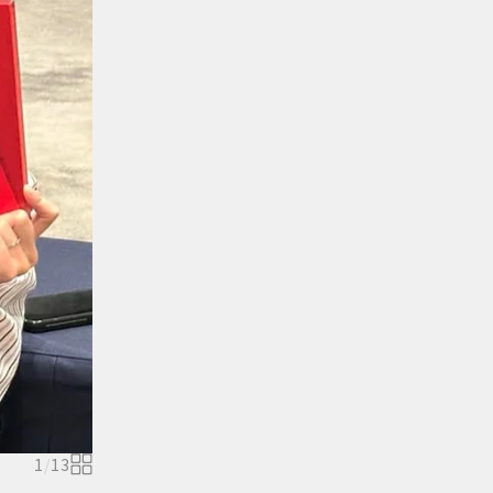
1
/
13