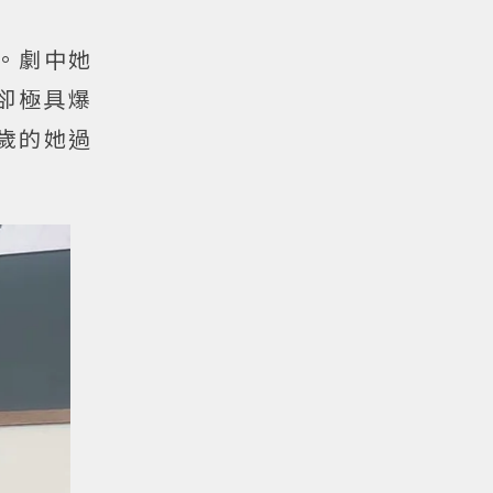
。劇中她
卻極具爆
歲的她過