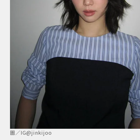
圖／IG@jinkijoo