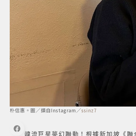
朴信惠。圖／擷自Instagram／
ssinz7
韓流巨星夢幻聯動！根據新加坡《聯