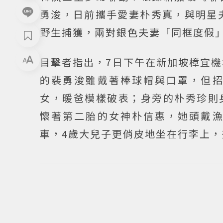
勇浚，日前攜手愛妻朴秀真，與明星
野生捕獲，兩對銀色夫妻「同框度假
目擊者指出，7日下午在新加坡樟宜機
的裴勇浚雖戴著棒球帽與口罩，但
女，暖爸模樣破表；身旁的朴秀珍則
懷著第二胎的女神朴信惠，她頭戴
車，4歲大兒子更俏皮地坐在行李上，