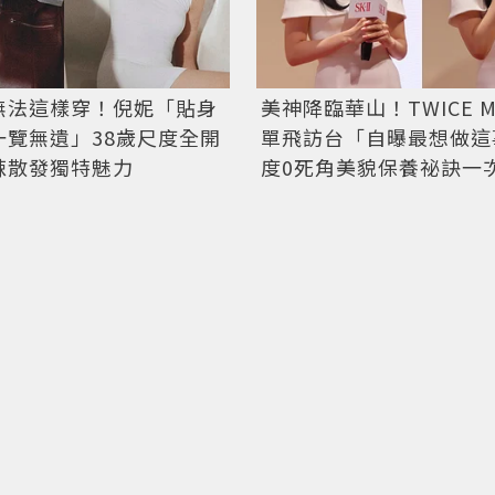
無法這樣穿！倪妮「貼身
美神降臨華山！TWICE M
一覽無遺」38歲尺度全開
單飛訪台「自曝最想做這事
辣散發獨特魅力
度0死角美貌保養祕訣一