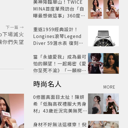
美神降臨華山！TWICE
MINA首度單飛訪台「自
曝最想做這事」360度0
死角美貌保養祕訣一次公
下一篇 →
開
重返1959經典設計！
oo下場滅火
Longines浪琴Legend
讓你們失望
Diver 59潛水表 復刻懷
舊
當「永遠愛我」成為最可
怕的願望！一起揭密《愛
你至死不渝》「一願柳」
背後的失控愛情與爆紅之
時尚名人
路
MORE
0修圖真面目太扯！陳妍
希「低胸高衩禮服大秀身
材」43歲近況完美無死角
美得很高級
身材不好無法這樣穿！倪