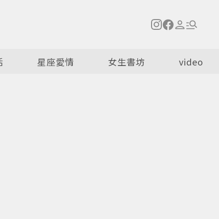
活
星座愛情
女生書坊
video