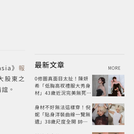
最新文章
ia》
報
MORE
要大股東之
0修圖真面目太扯！陳妍
希「低胸高衩禮服大秀身
情誼。
材」43歲近況完美無死角
美得很高級
身材不好無法這樣穿！倪
妮「貼身洋裝曲線一覽無
遺」38歲尺度全開 帥氣
又火辣散發獨特魅力