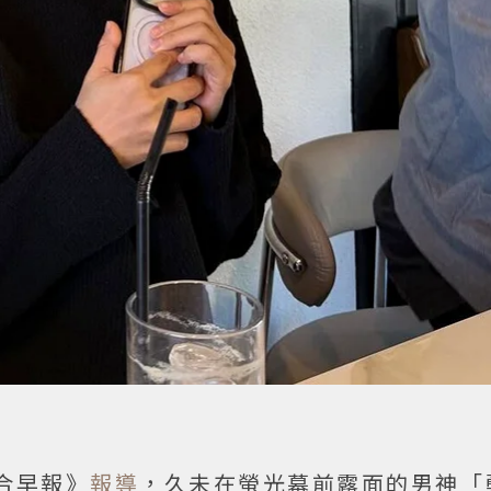
合早報》
報導
，久未在螢光幕前露面的男神「