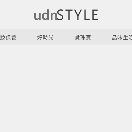
美妝保養
好時光
賞珠寶
品味生