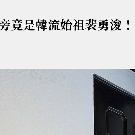
身旁竟是韓流始祖裴勇浚