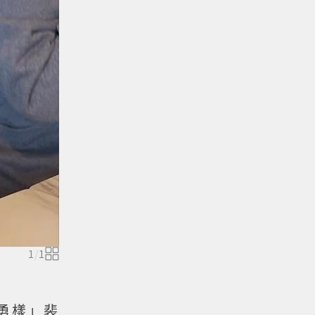
1
/
1
勇樣」裴