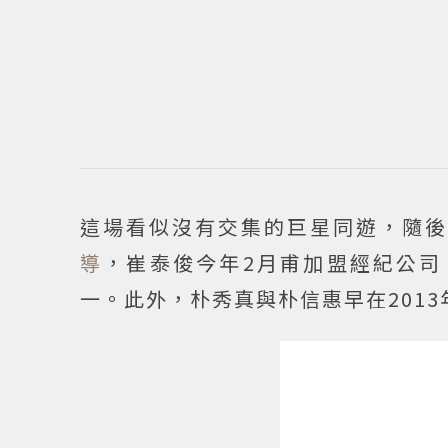
這場看似沒有交集的巨星同遊，隨後被
導
，崔泰俊今年2月甫加盟經紀公司「
一。此外，朴秀真與朴信惠早在201