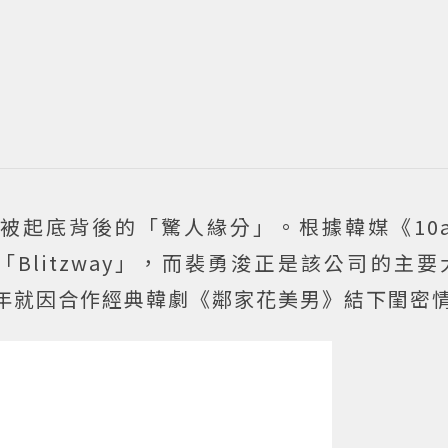
起底背後的「驚人緣分」。根據韓媒《10as
Blitzway」，而裴勇浚正是該公司的主
3年就因合作經典韓劇《鄰家花美男》結下閨密