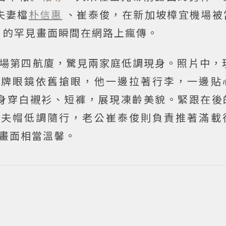
夫妻檔
朴信惠
、崔泰俊，在新加坡樟宜機場被
」的罕見畫面瞬間在網路上瘋傳。
場第四航廈，驚見兩家庭低調現身。照片中，現
招牌眼鏡依舊搶眼，他一邊拉著行李，一邊貼
身穿白襯衫、短褲，展現凍齡美貌。緊跟在後
漁夫帽低調隨行，老公崔泰俊則負責推著滿載
畫面相當溫馨。