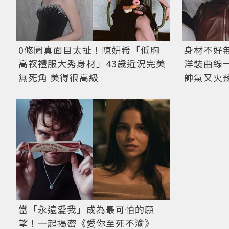
0修圖真面目太扯！陳妍希「低胸
身材不好
高衩禮服大秀身材」43歲近況完美
洋裝曲線
無死角 美得很高級
帥氣又火
當「永遠愛我」成為最可怕的願
望！一起揭密《愛你至死不渝》