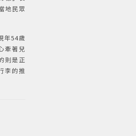
當地民眾
年54歲
心牽著兒
的則是正
行李的推