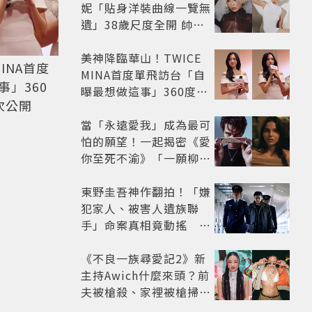
妮「貼身洋裝曲線一覽無
遺」38歲尺度全開 帥氣
又火辣散發獨特魅力
美神降臨華山！TWICE
INA首度
MINA首度單飛訪台「自
」360
曝最想做這事」360度0
次公開
死角美貌保養祕訣一次公
開
當「永遠愛我」成為最可
怕的願望！一起揭密《愛
你至死不渝》「一願柳」
背後的失控愛情與爆紅之
路
東野圭吾神作翻拍！「嫌
犯家人、被害人遺族聯
手」命案真相竟動搖
《天使與蝙蝠》超越懸疑
框架展開
《不良一族尋愛記2》新
主持Awich什麼來頭？前
夫被槍殺、家裡被槍掃射
人生經歷比參演者還抓