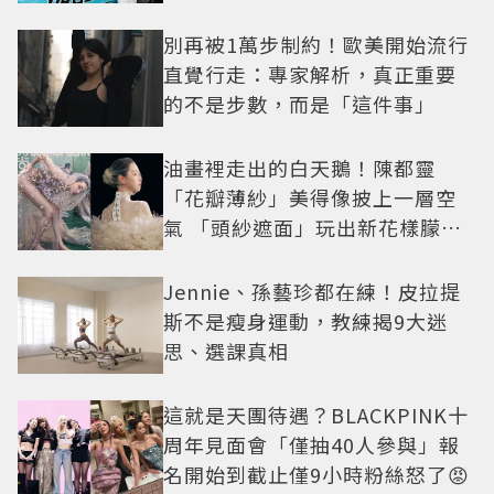
別再被1萬步制約！歐美開始流行
直覺行走：專家解析，真正重要
的不是步數，而是「這件事」
油畫裡走出的白天鵝！陳都靈
「花瓣薄紗」美得像披上一層空
氣 「頭紗遮面」玩出新花樣朦朧
美感太仙
Jennie、孫藝珍都在練！皮拉提
斯不是瘦身運動，教練揭9大迷
思、選課真相
這就是天團待遇？BLACKPINK十
周年見面會「僅抽40人參與」報
名開始到截止僅9小時粉絲怒了😡