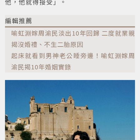
他，他就得接受」。
編輯推薦
喻虹淵嫁周渝民淡出10年回歸 二度就業親
揭沒婚禮、不生二胎原因
起床就看到男神老公睡旁邊！喻虹淵嫁周
渝民揭10年婚姻實錄