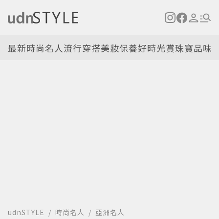
最新
時尚名人
流行穿搭
美妝保養
好時光
賞珠寶
品味
udnSTYLE
時尚名人
亞洲名人