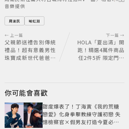
音樂提供
周渝民
喻虹淵
← 上一篇
下一篇 →
父親節送禮告別傳統
HOLA「夏出清」開
禮品！超有意義男性
跑！精選4萬件商品
珠寶成新世代爸爸時
任2件5折 限定門市
尚首選
絕版品5折起
你可能會喜歡
甜度爆表了！丁海寅《我的荒糖
戀愛》化身拳擊教練守護初戀 失
憶檢察官×假男友打造今夏必看