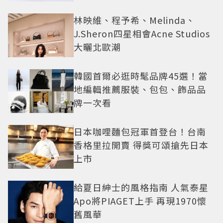
林映維、程予希、Melinda、
J.Sheron四星相會Acne Studios
大曬北歐潮
韓國首爾必逛時髦品牌45選！當
地編輯推薦服裝、包包、飾品品
牌一次看
日本咖哩麵包冠軍首登台！台南
香格里拉開賣 得獎可頌搶先日本
上市
給夏日紳士的風格指南 人氣泰星
Apo將PIAGET上手 再現1970懷
舊風華