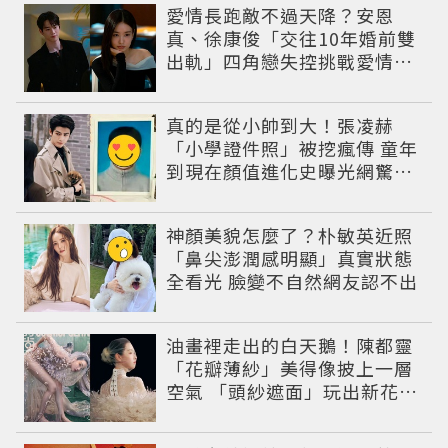
愛情長跑敵不過天降？安恩
真、徐康俊「交往10年婚前雙
出軌」四角戀失控挑戰愛情底
線
真的是從小帥到大！張凌赫
「小學證件照」被挖瘋傳 童年
到現在顏值進化史曝光網驚：
完全等比例長大
神顏美貌怎麼了？朴敏英近照
「鼻尖澎潤感明顯」真實狀態
全看光 臉變不自然網友認不出
油畫裡走出的白天鵝！陳都靈
「花瓣薄紗」美得像披上一層
空氣 「頭紗遮面」玩出新花樣
朦朧美感太仙