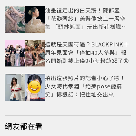
小甜劇
油畫裡走出的白天鵝！陳都靈
「花瓣薄紗」美得像披上一層空
氣 「頭紗遮面」玩出新花樣朦朧
美感太仙
這就是天團待遇？BLACKPINK十
周年見面會「僅抽40人參與」報
名開始到截止僅9小時粉絲怒了😡
拍出這張照片的記者小心了🤣！
少女時代孝淵「絕美pose變搞
笑」撂狠話：把住址交出來
網友都在看