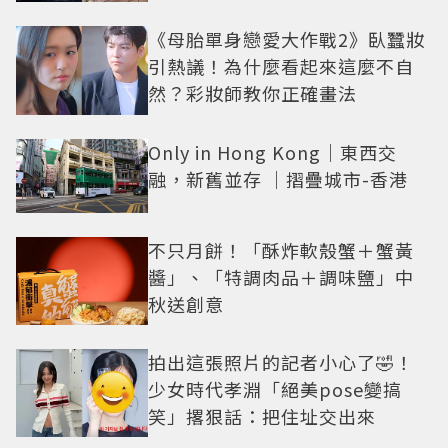
《母胎單身戀愛大作戰2》臥蠶妝
引熱議！為什麼看起來這麼不自
然？彩妝師教你正確畫法
Only in Hong Kong｜東西交
融，新舊並存 ｜摺疊城市-香港
不只月餅！「酥炸軟殼蟹＋蟹黃
醬」、「特調肉品＋調味鹽」中
秋送創意
拍出這張照片的記者小心了🤣！
少女時代孝淵「絕美pose變搞
笑」撂狠話：把住址交出來