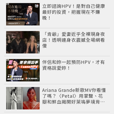
PR
立即諮詢HPV！是對自己健康
最好的投資，把握現在不嫌
晚！
「肯爺」愛妻近乎全裸現身夜
店！透明連身衣震撼全場網看
傻
PR
伴侶和妳一起預防HPV，才有
資格說愛妳！
Ariana Grande新歌MV你看懂
了嗎？〈Petal〉用掌聲、花
瓣和鮮血揭開好萊塢夢境背後
的殘酷真相