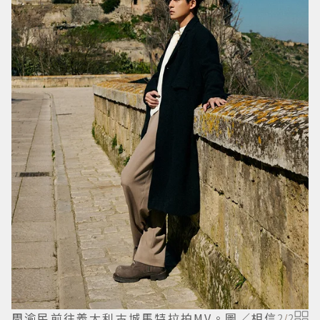
周渝民前往義大利古城馬特拉拍MV。圖／相信
2
/
2