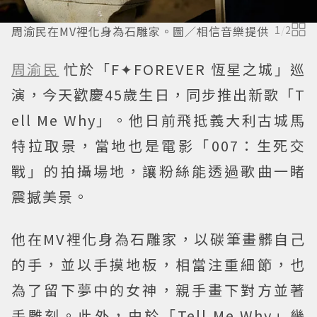
周渝民在MV裡化身為石雕家。圖／相信音樂提供
1
/
2
周渝民
忙於「F✦FOREVER 恆星之城」巡
演，今天歡慶45歲生日，同步推出新歌「T
ell Me Why」。他日前飛抵義大利古城馬
特拉取景，當地也是電影「007：生死交
戰」的拍攝場地，讓粉絲能透過歌曲一睹
震撼美景。
他在MV裡化身為石雕家，以碳筆畫髒自己
的手，並以手摸地板，相當注重細節，也
為了留下夢中的女神，親手畫下對方並著
手雕刻。此外，由於「Tell Me Why」幾