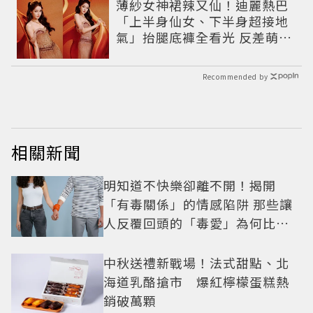
薄紗女神裙辣又仙！迪麗熱巴
「上半身仙女、下半身超接地
氣」抬腿底褲全看光 反差萌穿
搭超圈粉
Recommended by
相關新聞
明知道不快樂卻離不開！揭開
「有毒關係」的情感陷阱 那些讓
人反覆回頭的「毒愛」為何比菸
還難戒？
中秋送禮新戰場！法式甜點、北
海道乳酪搶市 爆紅檸檬蛋糕熱
銷破萬顆