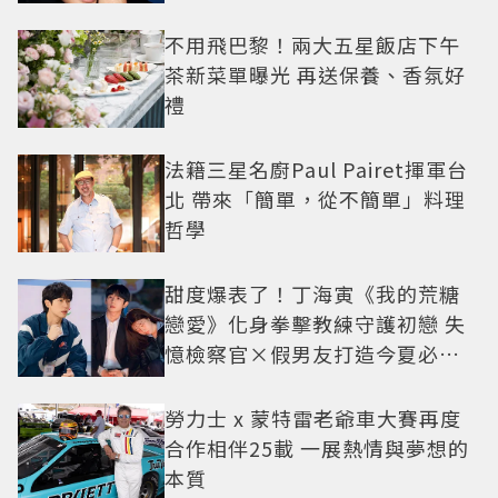
不用飛巴黎！兩大五星飯店下午
茶新菜單曝光 再送保養、香氛好
禮
法籍三星名廚Paul Pairet揮軍台
北 帶來「簡單，從不簡單」料理
哲學
甜度爆表了！丁海寅《我的荒糖
戀愛》化身拳擊教練守護初戀 失
憶檢察官×假男友打造今夏必看
小甜劇
勞力士 x 蒙特雷老爺車大賽再度
合作相伴25載 一展熱情與夢想的
本質