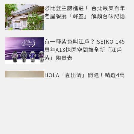
必比登主廚進駐！ 台北最美百年
老屋餐廳「輝室」 解鎖台味記憶
有一種紫色叫江戶？ SEIKO 145
周年A13快閃空間推全新「江戶
紫」限量表
HOLA「夏出清」開跑！精選4萬
件商品任2件5折 限定門市絕版品
5折起
「黑毛屋」插旗高雄夢時代「連3
天送肉盤」！ 樂多多送40組鐵板
燒套餐