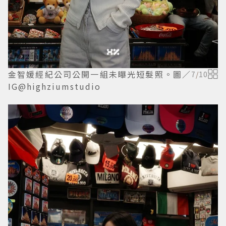
金智媛經紀公司公開一組未曝光短髮照。圖／
7
/
10
IG@highziumstudio