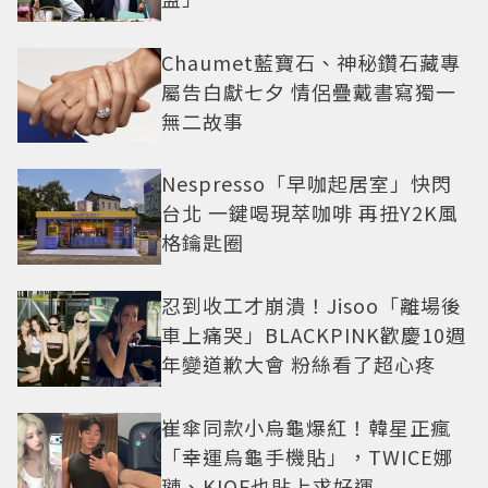
Chaumet藍寶石、神秘鑽石藏專
屬告白獻七夕 情侶疊戴書寫獨一
無二故事
Nespresso「早咖起居室」快閃
台北 一鍵喝現萃咖啡 再扭Y2K風
格鑰匙圈
忍到收工才崩潰！Jisoo「離場後
車上痛哭」BLACKPINK歡慶10週
年變道歉大會 粉絲看了超心疼
崔傘同款小烏龜爆紅！韓星正瘋
「幸運烏龜手機貼」，TWICE娜
璉、KIOF也貼上求好運