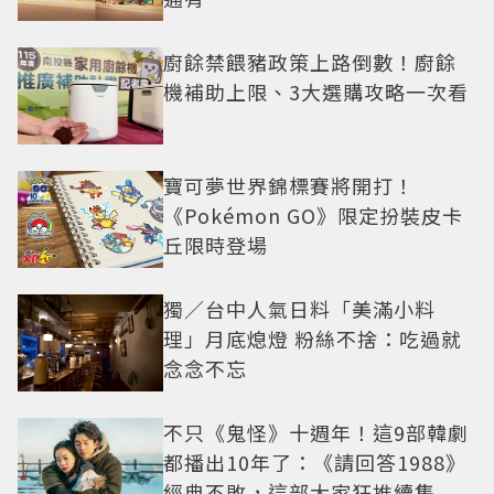
廚餘禁餵豬政策上路倒數！廚餘
機補助上限、3大選購攻略一次看
寶可夢世界錦標賽將開打！
《Pokémon GO》限定扮裝皮卡
丘限時登場
獨／台中人氣日料「美滿小料
理」月底熄燈 粉絲不捨：吃過就
念念不忘
不只《鬼怪》十週年！這9部韓劇
都播出10年了：《請回答1988》
經典不敗，這部大家狂推續集