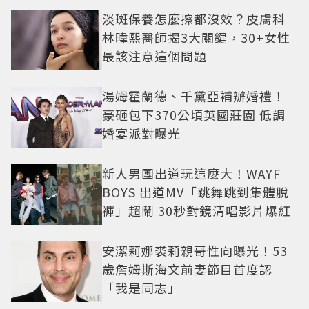
淡斑保養怎麼擦都沒效？皮膚科
林暐熙醫師揭3大關鍵，30+女性
最該注意這個問題
湯姆霍蘭德、千黛亞補辦婚禮！
豪砸包下370公頃英國莊園 低調
婚宴派對曝光
新人男團出道玩這麼大！WAYF
BOYS 出道MV「跳舞跳到集體脫
褲」超鬧 30秒對鏡清唱影片爆紅
安潔莉娜裘莉親哥性向曝光！53
歲詹姆斯海文前妻節目首度認
「我是同志」