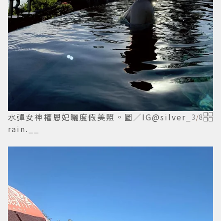
水彈女神權恩妃曬度假美照。圖／IG@silver_
3
/
8
rain.__