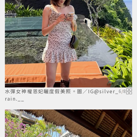
水彈女神權恩妃曬度假美照。圖／IG@silver_
6
/
8
rain.__