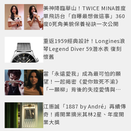
美神降臨華山！TWICE MINA首度
單飛訪台「自曝最想做這事」360
度0死角美貌保養祕訣一次公開
重返1959經典設計！Longines浪
琴Legend Diver 59潛水表 復刻
懷舊
當「永遠愛我」成為最可怕的願
望！一起揭密《愛你致死不渝》
「一願柳」背後的失控愛情與爆
紅之路
江振誠「1887 by André」再續傳
奇！甫開業摘米其林2星、年度開
業大獎