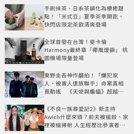
手刷抹茶、日系茶韻化為療癒甜
點！「米弎豆」夏季茶季開跑，
快閃店限定茶飲清爽登場
全球首發在台灣！麥卡倫
Harmony最終章「椰風煖韻」 桃
園機場限量登場
東野圭吾神作翻拍！「嫌犯家
人、被害人遺族聯手」命案真相
竟動搖 《天使與蝙蝠》超越懸
疑框架展開
《不良一族尋愛記2》新主持
Awich什麼來頭？前夫被槍殺、家
裡被槍掃射 人生經歷比參演者還
抓馬！