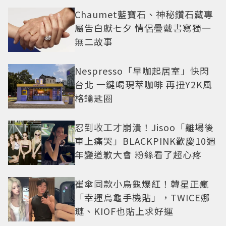
Chaumet藍寶石、神秘鑽石藏專
屬告白獻七夕 情侶疊戴書寫獨一
無二故事
Nespresso「早咖起居室」快閃
台北 一鍵喝現萃咖啡 再扭Y2K風
格鑰匙圈
忍到收工才崩潰！Jisoo「離場後
車上痛哭」BLACKPINK歡慶10週
年變道歉大會 粉絲看了超心疼
崔傘同款小烏龜爆紅！韓星正瘋
「幸運烏龜手機貼」，TWICE娜
璉、KIOF也貼上求好運