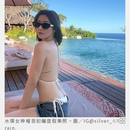
水彈女神權恩妃曬度假美照。圖／IG@silver_
4
/
8
rain.__