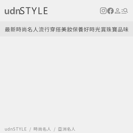
最新
時尚名人
流行穿搭
美妝保養
好時光
賞珠寶
品味
udnSTYLE
時尚名人
亞洲名人