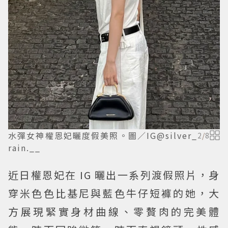
水彈女神權恩妃曬度假美照。圖／IG@silver_
2
/
8
rain.__
近日權恩妃在 IG 曬出一系列渡假照片，身
穿米色色比基尼與藍色牛仔短褲的她，大
方展現緊實身材曲線、零贅肉的完美體