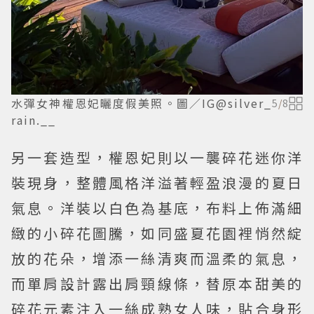
水彈女神權恩妃曬度假美照。圖／IG@silver_
5
/
8
rain.__
另一套造型，權恩妃則以一襲碎花迷你洋
裝現身，整體風格洋溢著輕盈浪漫的夏日
氣息。洋裝以白色為基底，布料上佈滿細
緻的小碎花圖騰，如同盛夏花園裡悄然綻
放的花朵，增添一絲清爽而溫柔的氣息，
而單肩設計露出肩頸線條，替原本甜美的
碎花元素注入一絲成熟女人味，貼合身形