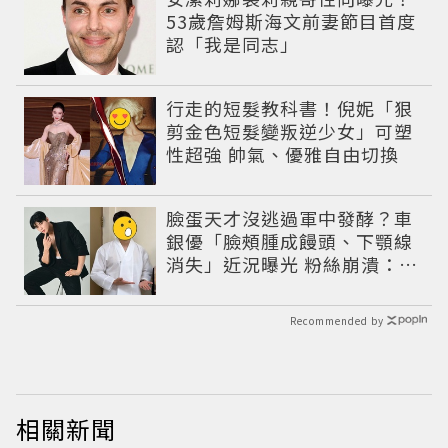
53歲詹姆斯海文前妻節目首度
認「我是同志」
行走的短髮教科書！倪妮「狠
剪金色短髮變叛逆少女」可塑
性超強 帥氣、優雅自由切換
臉蛋天才沒逃過軍中發酵？車
銀優「臉頰腫成饅頭、下顎線
消失」近況曝光 粉絲崩潰：空
氣有酵母😭
Recommended by
相關新聞