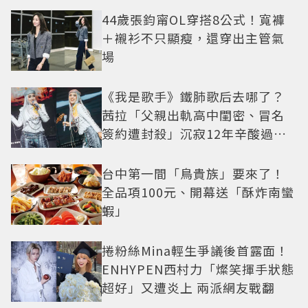
44歲張鈞甯OL穿搭8公式！寬褲
＋襯衫不只顯瘦，還穿出主管氣
場
《我是歌手》鐵肺歌后去哪了？
茜拉「父親出軌高中閨密、冒名
簽約遭封殺」沉寂12年辛酸過往
曝光
台中第一間「鳥貴族」要來了！
全品項100元、開幕送「酥炸南蠻
蝦」
捲粉絲Mina輕生爭議後首露面！
ENHYPEN西村力「燦笑揮手狀態
超好」又遭炎上 兩派網友戰翻