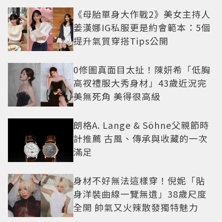
《母胎單身大作戰2》美女主持人
姜漢娜IG私服更是約會範本：5個
提升氣質穿搭Tips公開
0修圖真面目太扯！陳妍希「低胸
高衩禮服大秀身材」43歲近況完
美無死角 美得很高級
朗格A. Lange & Söhne父親節時
計推薦 古風、傳承與收藏的一次
滿足
身材不好無法這樣穿！倪妮「貼
身洋裝曲線一覽無遺」38歲尺度
全開 帥氣又火辣散發獨特魅力