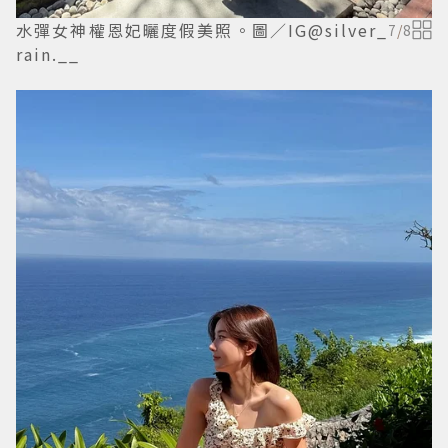
水彈女神權恩妃曬度假美照。圖／IG@silver_
7
/
8
rain.__