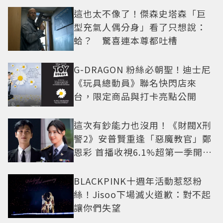
這也太不像了！傑森史塔森「巨
型充氣人偶分身」看了只想說：
蛤？ 驚喜連本尊都吐槽
G-DRAGON 粉絲必朝聖！迪士尼
《玩具總動員》聯名快閃店來
台，限定商品與打卡亮點公開
這次有鈔能力也沒用！《財閥X刑
警2》安普賢重逢「惡魔教官」鄭
恩彩 首播收視6.1%超第一季開紅
盤
BLACKPINK十週年活動惹怒粉
絲！Jisoo下場滅火道歉：對不起
讓你們失望