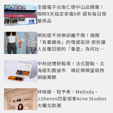
全國電子台南仁德中山店開幕！
限時5天指定家電9折 還有每日限
量商品
明知道不快樂卻離不開！揭開
「有毒關係」的情感陷阱 那些讓
人反覆回頭的「毒愛」為何比菸
還難戒？
中秋送禮新戰場！法式甜點、北
海道乳酪搶市 爆紅檸檬蛋糕熱
銷破萬顆
林映維、程予希、Melinda、
J.Sheron四星相會Acne Studios
大曬北歐潮