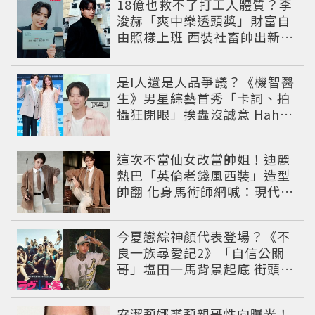
18億也救不了打工人體質？李
浚赫「爽中樂透頭獎」財富自
由照樣上班 西裝社畜帥出新高
度
是I人還是人品爭議？《機智醫
生》男星綜藝首秀「卡詞、拍
攝狂閉眼」挨轟沒誠意 Haha
揭私下拍攝真相
這次不當仙女改當帥姐！迪麗
熱巴「英倫老錢風西裝」造型
帥翻 化身馬術師網喊：現代版
李長歌
今夏戀綜神顏代表登場？《不
良一族尋愛記2》「自信公關
哥」塩田一馬背景起底 街頭辣
男翻身當老闆
安潔莉娜裘莉親哥性向曝光！