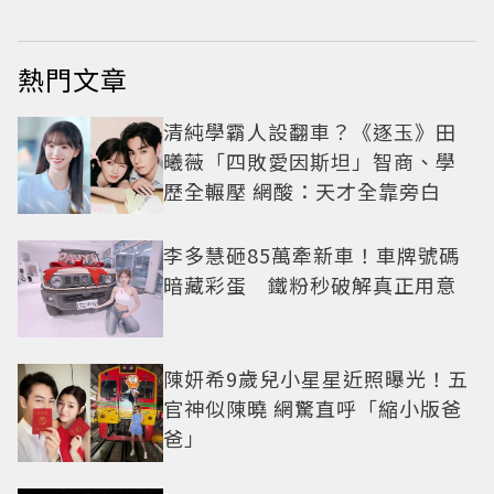
熱門文章
清純學霸人設翻車？《逐玉》田
曦薇「四敗愛因斯坦」智商、學
歷全輾壓 網酸：天才全靠旁白
李多慧砸85萬牽新車！車牌號碼
暗藏彩蛋 鐵粉秒破解真正用意
陳妍希9歲兒小星星近照曝光！五
官神似陳曉 網驚直呼「縮小版爸
爸」