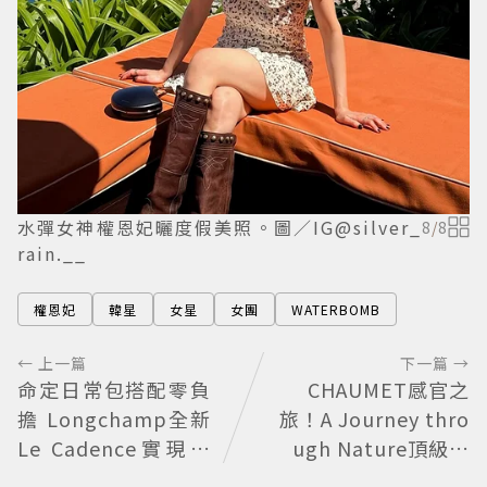
水彈女神權恩妃曬度假美照。圖／IG@silver_
8
/
8
rain.__
權恩妃
韓星
女星
女團
WATERBOMB
← 上一篇
下一篇 →
命定日常包搭配零負
CHAUMET感官之
擔 Longchamp全新
旅！A Journey thro
Le Cadence實現不
ugh Nature頂級珠
費力的從容風格
寶看見植物香氣