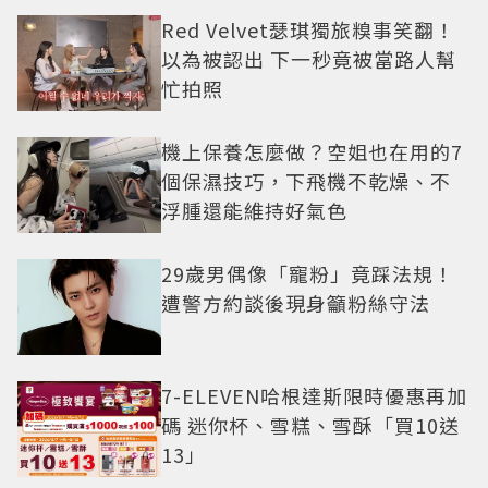
Red Velvet瑟琪獨旅糗事笑翻！
以為被認出 下一秒竟被當路人幫
忙拍照
機上保養怎麼做？空姐也在用的7
個保濕技巧，下飛機不乾燥、不
浮腫還能維持好氣色
29歲男偶像「寵粉」竟踩法規！
遭警方約談後現身籲粉絲守法
7-ELEVEN哈根達斯限時優惠再加
碼 迷你杯、雪糕、雪酥「買10送
13」