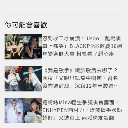
你可能會喜歡
忍到收工才崩潰！Jisoo「離場後
車上痛哭」BLACKPINK歡慶10週
年變道歉大會 粉絲看了超心疼
《我是歌手》鐵肺歌后去哪了？
茜拉「父親出軌高中閨密、冒名
簽約遭封殺」沉寂12年辛酸過往
曝光
捲粉絲Mina輕生爭議後首露面！
ENHYPEN西村力「燦笑揮手狀態
超好」又遭炎上 兩派網友戰翻