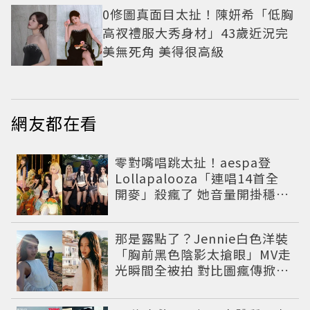
0修圖真面目太扯！陳妍希「低胸
高衩禮服大秀身材」43歲近況完
美無死角 美得很高級
網友都在看
零對嘴唱跳太扯！aespa登
Lollapalooza「連唱14首全
開麥」殺瘋了 她音量開掛穩到
像吞CD
那是露點了？Jennie白色洋裝
「胸前黑色陰影太搶眼」MV走
光瞬間全被拍 對比圖瘋傳掀論
戰