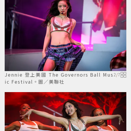
Jennie 登上美國 The Governors Ball Mus
2
/
7
ic Festival。圖／美聯社