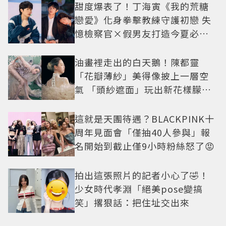
甜度爆表了！丁海寅《我的荒糖
戀愛》化身拳擊教練守護初戀 失
憶檢察官×假男友打造今夏必看
小甜劇
油畫裡走出的白天鵝！陳都靈
「花瓣薄紗」美得像披上一層空
氣 「頭紗遮面」玩出新花樣朦朧
美感太仙
這就是天團待遇？BLACKPINK十
周年見面會「僅抽40人參與」報
名開始到截止僅9小時粉絲怒了😡
拍出這張照片的記者小心了🤣！
少女時代孝淵「絕美pose變搞
笑」撂狠話：把住址交出來