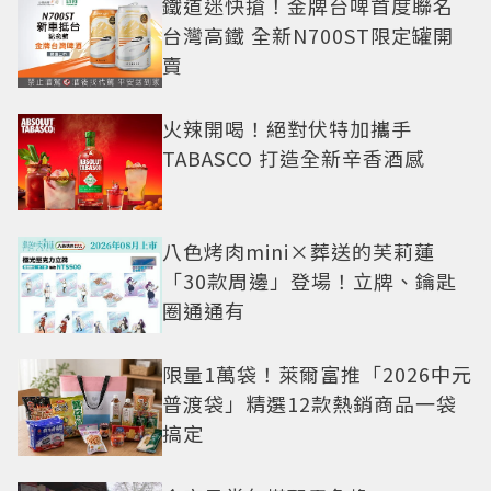
鐵道迷快搶！金牌台啤首度聯名
台灣高鐵 全新N700ST限定罐開
賣
火辣開喝！絕對伏特加攜手
TABASCO 打造全新辛香酒感
八色烤肉mini×葬送的芙莉蓮
「30款周邊」登場！立牌、鑰匙
圈通通有
限量1萬袋！萊爾富推「2026中元
普渡袋」精選12款熱銷商品一袋
搞定