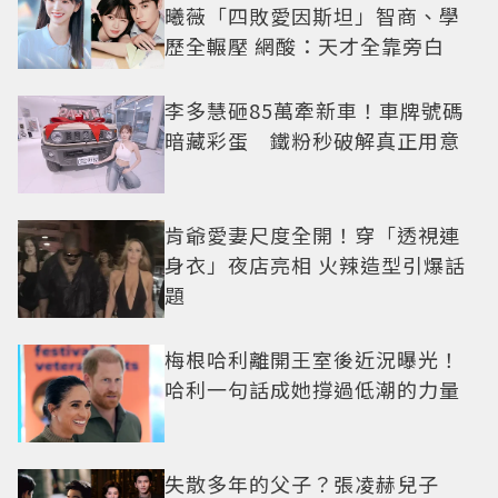
曦薇「四敗愛因斯坦」智商、學
歷全輾壓 網酸：天才全靠旁白
李多慧砸85萬牽新車！車牌號碼
暗藏彩蛋 鐵粉秒破解真正用意
肯爺愛妻尺度全開！穿「透視連
身衣」夜店亮相 火辣造型引爆話
題
梅根哈利離開王室後近況曝光！
哈利一句話成她撐過低潮的力量
失散多年的父子？張凌赫兒子