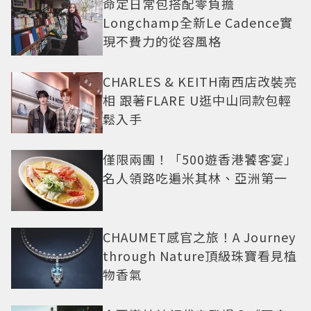
命定日常包搭配零負擔
Longchamp全新Le Cadence實
現不費力的從容風格
CHARLES & KEITH南西店改裝亮
相 跟著FLARE U逛中山同款包輕
鬆入手
僅限兩團！「500遊香港饕客宴」
名人領路吃遍米其林、亞洲第一
CHAUMET感官之旅！A Journey
through Nature頂級珠寶看見植
物香氣