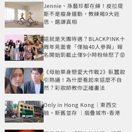
Jennie、孫藝珍都在練！皮拉提
斯不是瘦身運動，教練揭9大迷
思、選課真相
這就是天團待遇？BLACKPINK十
周年見面會「僅抽40人參與」報
名開始到截止僅9小時粉絲怒了😡
《母胎單身戀愛大作戰2》臥蠶妝
引熱議！為什麼看起來這麼不自
然？彩妝師教你正確畫法
Only in Hong Kong｜東西交
融，新舊並存 ｜摺疊城市-香港