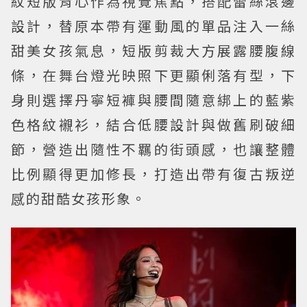
紋短版背心作為視覺焦點，搭配蕾絲滾邊
設計，替原本帶有運動風的單品注入一絲
甜美女孩氣息，短版剪裁大方展露腰腹線
條，在舞台燈光映照下更顯俐落有型，下
身則選擇丹寧短褲與腰間隨意綁上的藍紫
色格紋襯衫，結合低腰設計與做舊刷破細
節，營造出隨性不羈的街頭感，也讓整體
比例顯得更加修長，打造出帶有復古叛逆
感的甜酷女孩形象。