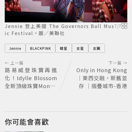
Jennie 登上美國 The Governors Ball Mus
7
/
7
ic Festival。圖／美聯社
Jennie
BLACKPINK
韓星
女星
女團
← 上一篇
下一篇 →
路易威登珠寶再進
Only in Hong Kong
化！Idylle Blossom
｜東西交融，新舊並
全新頂級珠寶Monog
存 ｜摺疊城市-香港
ram花鑽綻放
你可能會喜歡