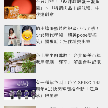
不只月餅！「酥炸軟殼蟹＋蟹黃
醬」、「特調肉品＋調味鹽」中
秋送創意
拍出這張照片的記者小心了🤣！
少女時代孝淵「絕美pose變搞
笑」撂狠話：把住址交出來
必比登主廚進駐！ 台北最美百年
老屋餐廳「輝室」 解鎖台味記憶
有一種紫色叫江戶？ SEIKO 145
周年A13快閃空間推全新「江戶
紫」限量表