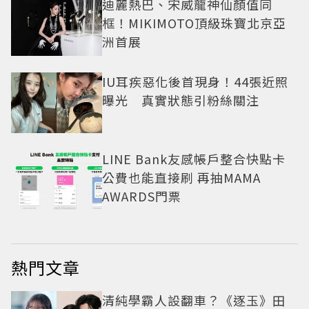
迪麗熱巴、宋威龍神仙顏值同
框！MIKIMOTO頂級珠寶北京亞
洲首展
IU耳疾惡化後首現身！44張近照
曝光 真實狀態引粉絲關注
LINE Bank友感帳戶整合快點卡
公費也能直接刷 再抽MAMA
AWARDS門票
熱門文章
清純學霸人設翻車？《逐玉》田