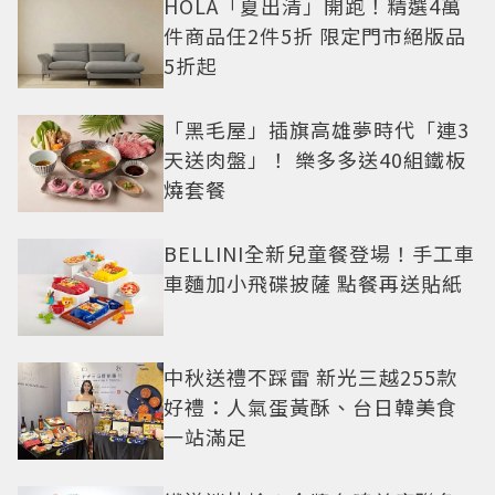
HOLA「夏出清」開跑！精選4萬
件商品任2件5折 限定門市絕版品
5折起
「黑毛屋」插旗高雄夢時代「連3
天送肉盤」！ 樂多多送40組鐵板
燒套餐
BELLINI全新兒童餐登場！手工車
車麵加小飛碟披薩 點餐再送貼紙
中秋送禮不踩雷 新光三越255款
好禮：人氣蛋黃酥、台日韓美食
一站滿足