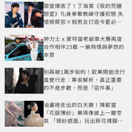
甜度爆表了！丁海寅《我的荒糖
戀愛》化身拳擊教練守護初戀 失
憶檢察官×假男友打造今夏必看
小甜劇
勞力士 x 蒙特雷老爺車大賽再度
合作相伴25載 一展熱情與夢想的
本質
別再被1萬步制約！歐美開始流行
直覺行走：專家解析，真正重要
的不是步數，而是「這件事」
油畫裡走出的白天鵝！陳都靈
「花瓣薄紗」美得像披上一層空
氣 「頭紗遮面」玩出新花樣朦朧
美感太仙