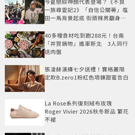
今夏戀綜神顏代表登場？《不良
一族尋愛記2》「自信公關哥」塩
田一馬背景起底 街頭辣男翻身當
老闆
40多種食材吃到飽288元！台南
「井賀鍋物」進軍新北 3人同行
送肉盤
張凌赫演繹七夕送禮！寶格麗限
定款B.zero1粉紅色項鍊甜蜜告白
La Rose系列復刻絨布玫瑰
Roger Vivier 2026秋冬新品 繁花
不褪