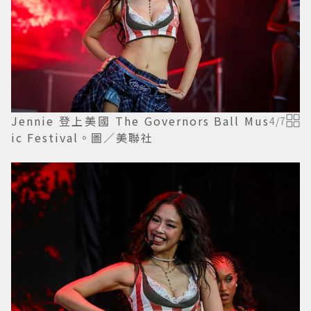
Jennie 登上美國 The Governors Ball Mus
4
/
7
ic Festival。圖／美聯社