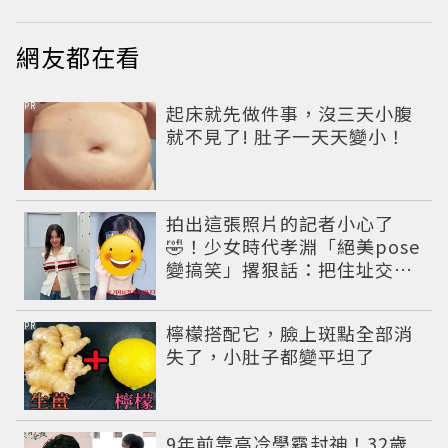
網友都在看
PR
起床就先做件事，沒三天小腹
就不見了! 肚子一天天變小！
拍出這張照片的記者小心了
🤣！少女時代孝淵「絕美pose
變搞笑」撂狠話：把住址交出
來
PR
檸檬搭配它，臉上斑點全部消
失了，小肚子都變平坦了
9年前靠高冷學霸封神！32歲