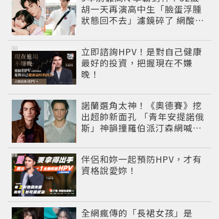
胡一天再演高中生「臉蛋浮腫
狀態回不去」濾鏡碎了 網酸：
像教務主任
PR
立即諮詢HPV！是對自己健康
最好的投資，把握現在不嫌
晚！
諾蘭選角太神！《奧德賽》挖
出超帥新面孔 「青年安提諾俄
斯」神韻撞羅伯派汀森網喊：
夢回愛德華！
PR
伴侶和妳一起預防HPV，才有
資格說愛妳！
全網瘋傳的「長裙女孩」是