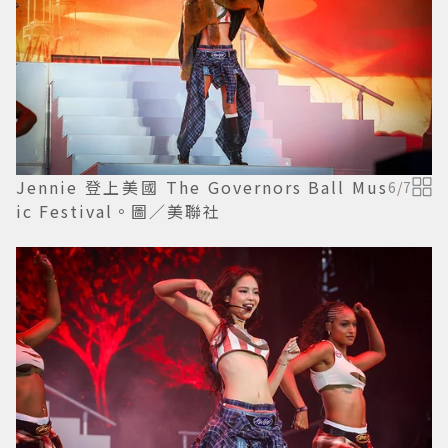
Jennie 登上美國 The Governors Ball Mus
6
/
7
ic Festival。圖／美聯社