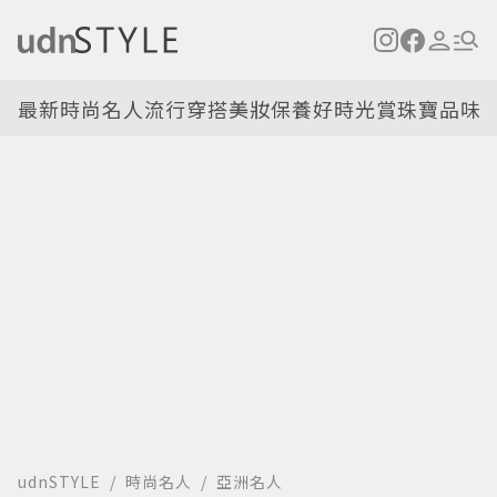
最新
時尚名人
流行穿搭
美妝保養
好時光
賞珠寶
品味
udnSTYLE
時尚名人
亞洲名人