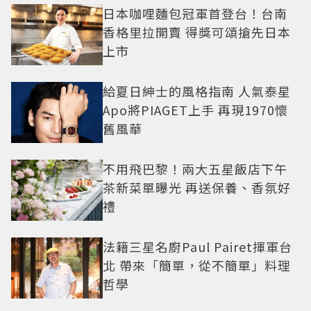
日本咖哩麵包冠軍首登台！台南
香格里拉開賣 得獎可頌搶先日本
上市
給夏日紳士的風格指南 人氣泰星
Apo將PIAGET上手 再現1970懷
舊風華
不用飛巴黎！兩大五星飯店下午
茶新菜單曝光 再送保養、香氛好
禮
法籍三星名廚Paul Pairet揮軍台
北 帶來「簡單，從不簡單」料理
哲學