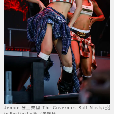
Jennie 登上美國 The Governors Ball Mus
5
/
7
ic Festival。圖／美聯社