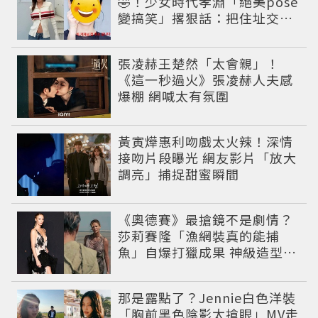
🤣！少女時代孝淵「絕美pose
變搞笑」撂狠話：把住址交出
來
張凌赫王楚然「太會親」！
《這一秒過火》張凌赫人夫感
爆棚 網喊太有氛圍
黃寅燁惠利吻戲太火辣！深情
接吻片段曝光 網友影片「放大
調亮」捕捉甜蜜瞬間
《奧德賽》最搶鏡不是劇情？
莎莉賽隆「漁網裝真的能捕
魚」自爆打獵成果 神級造型美
到出戲
那是露點了？Jennie白色洋裝
「胸前黑色陰影太搶眼」MV走