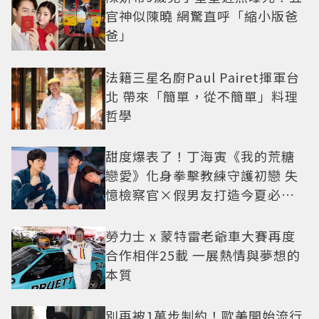
官神似陳曉 網驚直呼「縮小版爸
爸」
法籍三星名廚Paul Pairet揮軍台
北 帶來「簡單，從不簡單」料理
哲學
甜度爆表了！丁海寅《我的荒糖
戀愛》化身拳擊教練守護初戀 失
憶檢察官×假男友打造今夏必看
小甜劇
勞力士 x 蒙特雷老爺車大賽再度
合作相伴25載 一展熱情與夢想的
本質
別再被1萬步制約！歐美開始流行