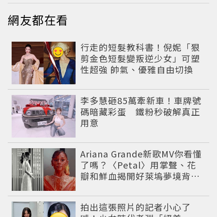
網友都在看
行走的短髮教科書！倪妮「狠
剪金色短髮變叛逆少女」可塑
性超強 帥氣、優雅自由切換
李多慧砸85萬牽新車！車牌號
碼暗藏彩蛋 鐵粉秒破解真正
用意
Ariana Grande新歌MV你看懂
了嗎？〈Petal〉用掌聲、花
瓣和鮮血揭開好萊塢夢境背後
的殘酷真相
拍出這張照片的記者小心了