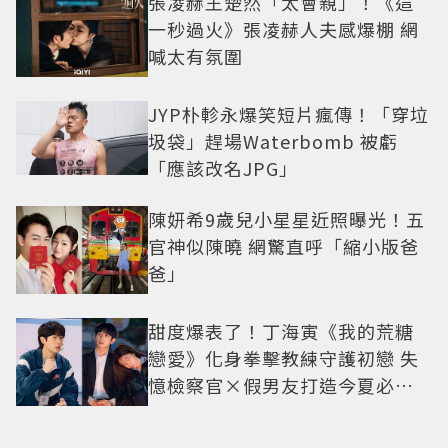
張凌赫王楚然「太會親」！《這
一秒過火》張凌赫人夫感爆棚 網
喊太有氛圍
JYP朴軫永爆笑短片瘋傳！「穿垃
圾袋」趕場Waterbomb 被虧
「應該改名JPG」
陳妍希9歲兒小星星近照曝光！五
官神似陳曉 網驚直呼「縮小版爸
爸」
甜度爆表了！丁海寅《我的荒糖
戀愛》化身拳擊教練守護初戀 失
憶檢察官×假男友打造今夏必看
小甜劇