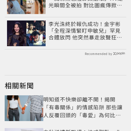
光瞬間全被拍 對比圖瘋傳掀論
戰
李光洙終於報仇成功！金宇彬
「全程深情緊盯申敏兒」罕見
合體放閃 他突然暴走放聲狂吼
笑翻全場
Recommended by
相關新聞
明知道不快樂卻離不開！揭開
「有毒關係」的情感陷阱 那些讓
人反覆回頭的「毒愛」為何比菸
還難戒？