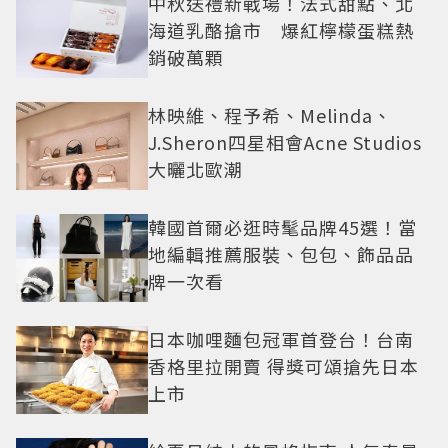
中秋送禮新戰場！法式甜點、北
海道乳酪搶市 爆紅檸檬蛋糕熱
銷破萬顆
林映維、程予希、Melinda、
J.Sheron四星相會Acne Studios
大曬北歐潮
韓國首爾必逛時髦品牌45選！當
地編輯推薦服裝、包包、飾品品
牌一次看
日本咖哩麵包冠軍首登台！台南
香格里拉開賣 得獎可頌搶先日本
上市