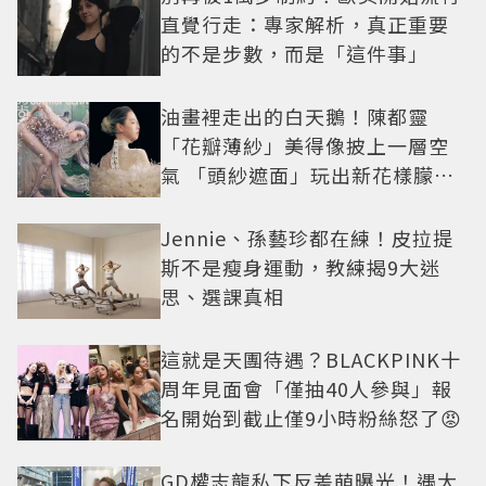
直覺行走：專家解析，真正重要
的不是步數，而是「這件事」
油畫裡走出的白天鵝！陳都靈
「花瓣薄紗」美得像披上一層空
氣 「頭紗遮面」玩出新花樣朦朧
美感太仙
Jennie、孫藝珍都在練！皮拉提
斯不是瘦身運動，教練揭9大迷
思、選課真相
這就是天團待遇？BLACKPINK十
周年見面會「僅抽40人參與」報
名開始到截止僅9小時粉絲怒了😡
GD權志龍私下反差萌曝光！遇大