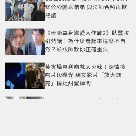
聲公秒變乖弟弟 與法師合照再掀
熱議
《母胎單身戀愛大作戰2》臥蠶妝
引熱議！為什麼看起來這麼不自
然？彩妝師教你正確畫法
黃寅燁惠利吻戲太火辣！深情接
吻片段曝光 網友影片「放大調
亮」捕捉甜蜜瞬間
Only in Hong Kong｜東西交
融，新舊並存 ｜摺疊城市-香港
不只月餅！「酥炸軟殼蟹＋蟹黃