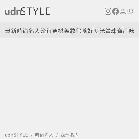
最新
時尚名人
流行穿搭
美妝保養
好時光
賞珠寶
品味
udnSTYLE
時尚名人
亞洲名人