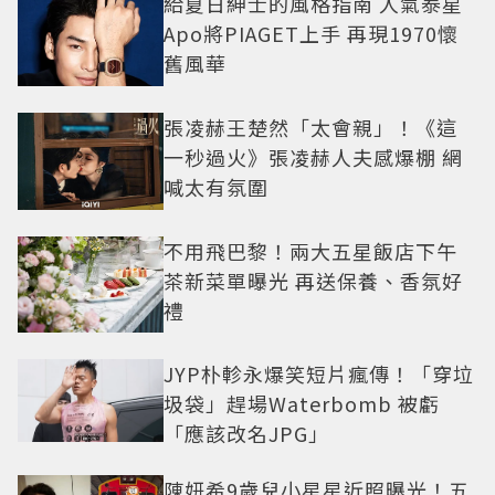
給夏日紳士的風格指南 人氣泰星
Apo將PIAGET上手 再現1970懷
舊風華
張凌赫王楚然「太會親」！《這
一秒過火》張凌赫人夫感爆棚 網
喊太有氛圍
不用飛巴黎！兩大五星飯店下午
茶新菜單曝光 再送保養、香氛好
禮
JYP朴軫永爆笑短片瘋傳！「穿垃
圾袋」趕場Waterbomb 被虧
「應該改名JPG」
陳妍希9歲兒小星星近照曝光！五