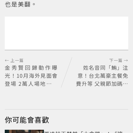
也是美翻。
← 上一篇
下一篇 →
金秀賢回歸動作曝
姓名音同「鮪」注
光！10月海外見面會
意！台北萬豪主餐免
登場 2萬人場地引關
費升等 父親節加碼鮪
注
魚現切秀
你可能會喜歡