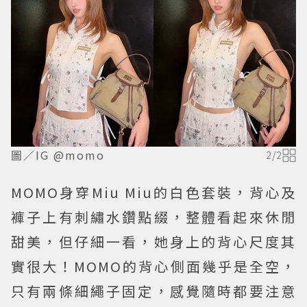
圖／IG @momo
2
/
2
MOMO身穿Miu Miu的白色套裝，背心及
褲子上有刺繡水鑽點綴，整體看起來休閒
甜美，但仔細一看，她身上的背心尺度其
實很大！MOMO的背心側面幾乎是全空，
只有兩條細繩子固定，感覺隨時都要注意