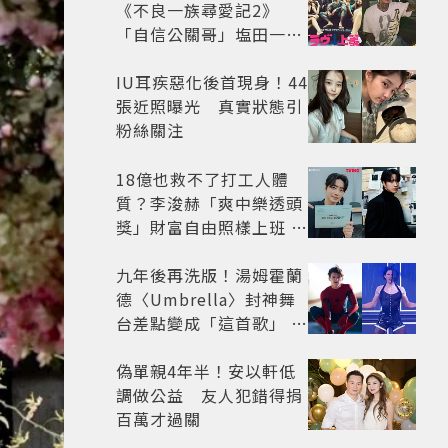
《不良一族尋愛記2》
「自信公關哥」塩田一馬
背景起底 街頭辣男翻身當
老闆
IU耳疾惡化後首現身！44
張近照曝光 真實狀態引
粉絲關注
18億也救不了打工人體
質？李浚赫「爽中樂透頭
獎」財富自由照樣上班 西
裝社畜帥出新高度
九年後再洗版！湯姆霍蘭
德〈Umbrella〉封神舞
台差點變成「這首歌」 造
型彩蛋、暖心故事一次公
開
偽單親4年半！安以軒低
調做公益 友人犯錯得捐
百萬才過關