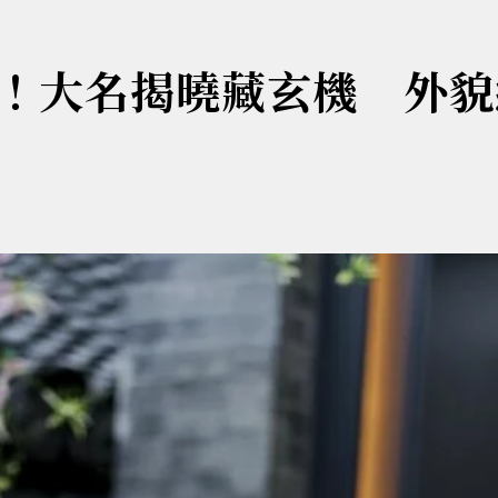
！大名揭曉藏玄機 外貌