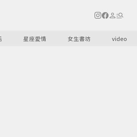
活
星座愛情
女生書坊
video