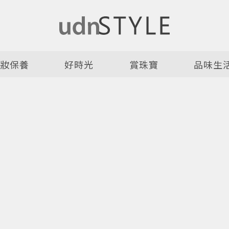
美妝保養
好時光
賞珠寶
品味生