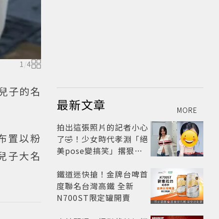
1
/
4
的兒子的名
最新文章
MORE
拍出這張照片的記者小心
布置以粉
了🤣！少女時代孝淵「絕
美pose變搞笑」撂狠
兒子大名
話：把住址交出來
鐵道迷快搶！金牌台啤首
度聯名台灣高鐵 全新
N700ST限定罐開賣