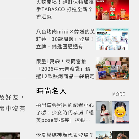
火辣開喝！絕對伏特加攜
手TABASCO 打造全新辛
香酒感
八色烤肉mini×葬送的芙
莉蓮「30款周邊」登場！
立牌、鑰匙圈通通有
限量1萬袋！萊爾富推
「2026中元普渡袋」精
選12款熱銷商品一袋搞定
時尚名人
MORE
及好友，
拍出這張照片的記者小心
懷中沒有
了🤣！少女時代孝淵「絕
美pose變搞笑」撂狠
話：把住址交出來
今夏戀綜神顏代表登場？