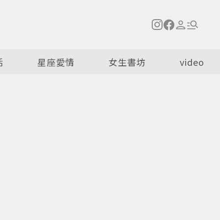
活
星座愛情
女生書坊
video