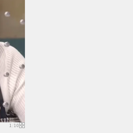
1
/
10