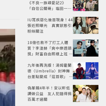
《不良一族尋愛記2》
「自信公關哥」塩田一馬
背景起底 街頭辣男翻身當
老闆
IU耳疾惡化後首現身！44
張近照曝光 真實狀態引
粉絲關注
18億也救不了打工人體
質？李浚赫「爽中樂透頭
獎」財富自由照樣上班 西
裝社畜帥出新高度
九年後再洗版！湯姆霍蘭
德〈Umbrella〉封神舞
台差點變成「這首歌」 造
型彩蛋、暖心故事一次公
開
偽單親4年半！安以軒低
調做公益 友人犯錯得捐
百萬才過關