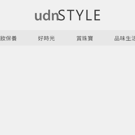
美妝保養
好時光
賞珠寶
品味生