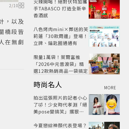
火辣開喝！絕對伏特加攜
2
/
10
手TABASCO 打造全新辛
香酒感
計，以及
八色烤肉mini×葬送的芙
關橋段皆
莉蓮「30款周邊」登場！
藝人在無劇
立牌、鑰匙圈通通有
限量1萬袋！萊爾富推
「2026中元普渡袋」精
選12款熱銷商品一袋搞定
時尚名人
MORE
拍出這張照片的記者小心
了🤣！少女時代孝淵「絕
美pose變搞笑」撂狠
話：把住址交出來
今夏戀綜神顏代表登場？