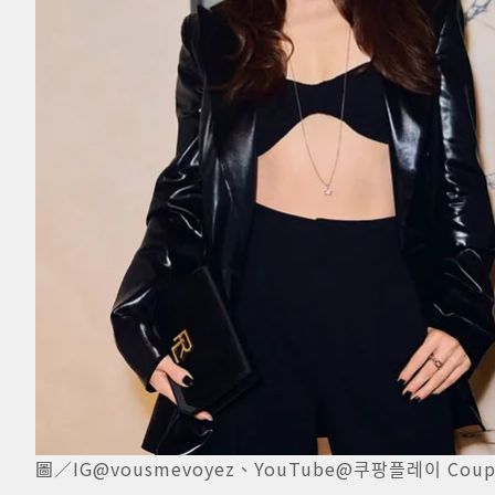
圖／IG@vousmevoyez、YouTube@쿠팡플레이 Coupa