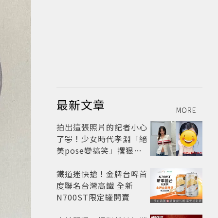
最新文章
MORE
拍出這張照片的記者小心
了🤣！少女時代孝淵「絕
美pose變搞笑」撂狠
話：把住址交出來
鐵道迷快搶！金牌台啤首
度聯名台灣高鐵 全新
N700ST限定罐開賣