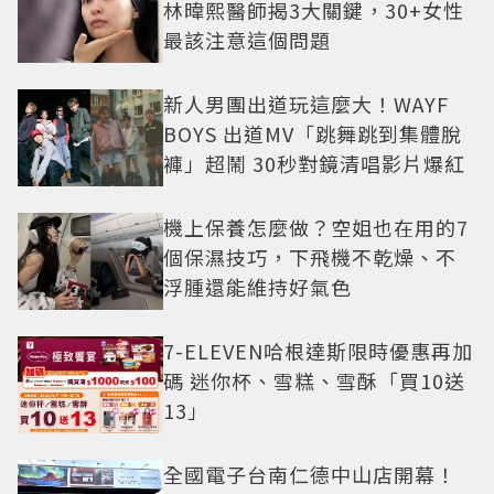
林暐熙醫師揭3大關鍵，30+女性
最該注意這個問題
新人男團出道玩這麼大！WAYF
BOYS 出道MV「跳舞跳到集體脫
褲」超鬧 30秒對鏡清唱影片爆紅
機上保養怎麼做？空姐也在用的7
個保濕技巧，下飛機不乾燥、不
浮腫還能維持好氣色
7-ELEVEN哈根達斯限時優惠再加
碼 迷你杯、雪糕、雪酥「買10送
13」
全國電子台南仁德中山店開幕！