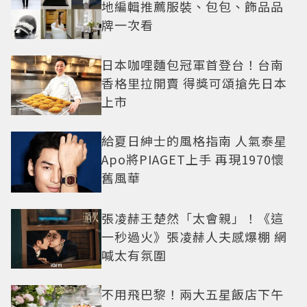
地編輯推薦服裝、包包、飾品品
牌一次看
日本咖哩麵包冠軍首登台！台南
香格里拉開賣 得獎可頌搶先日本
上市
給夏日紳士的風格指南 人氣泰星
Apo將PIAGET上手 再現1970懷
舊風華
張凌赫王楚然「太會親」！《這
一秒過火》張凌赫人夫感爆棚 網
喊太有氛圍
不用飛巴黎！兩大五星飯店下午