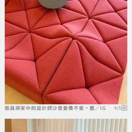
張員瑛家中的設計師沙發要價不斐。圖／IG
4
/
5