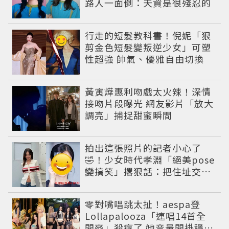
路人一面倒：天資是很殘忍的
行走的短髮教科書！倪妮「狠
剪金色短髮變叛逆少女」可塑
性超強 帥氣、優雅自由切換
黃寅燁惠利吻戲太火辣！深情
接吻片段曝光 網友影片「放大
調亮」捕捉甜蜜瞬間
拍出這張照片的記者小心了
🤣！少女時代孝淵「絕美pose
變搞笑」撂狠話：把住址交出
來
零對嘴唱跳太扯！aespa登
Lollapalooza「連唱14首全
開麥」殺瘋了 她音量開掛穩到