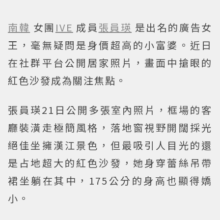
南韓
女團
IVE
成員
張員瑛
是出名的廣告女
王，毫無疑問是身價超高的小富婆。近日
在社群平台公開居家照片，畫面中搶眼的
紅色沙發成為關注焦點。
張員瑛21日公開多張室內照片，框場的客
廳裝潢走極簡風格，落地窗視野開闊採光
絕佳坐擁漢江景色，但最吸引人目光的還
是占地超大的紅色沙發，她身穿蕾絲吊帶
裙坐躺在其中，175公分的身高也顯得嬌
小。