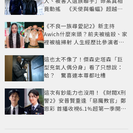
人、被害人遺族聯手」命案真相
竟動搖 《天使與蝙蝠》超越懸
疑框架展開
《不良一族尋愛記2》新主持
Awich什麼來頭？前夫被槍殺、家
裡被槍掃射 人生經歷比參演者還
抓馬！
這也太不像了！傑森史塔森「巨
型充氣人偶分身」看了只想說：
蛤？ 驚喜連本尊都吐槽
這次有鈔能力也沒用！《財閥X刑
警2》安普賢重逢「惡魔教官」鄭
恩彩 首播收視6.1%超第一季開紅
盤