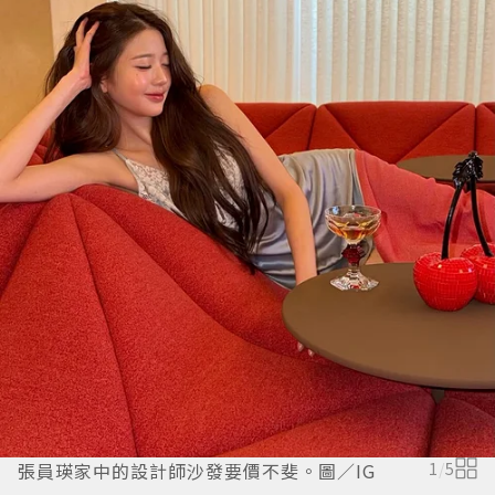
張員瑛家中的設計師沙發要價不斐。圖／IG
1
/
5