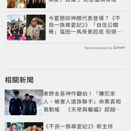
像吞CD
今夏戀綜神顏代表登場？《不
良一族尋愛記2》「自信公關
哥」塩田一馬背景起底 街頭辣
男翻身當老闆
Recommended by
相關新聞
東野圭吾神作翻拍！「嫌犯家
人、被害人遺族聯手」命案真相
竟動搖 《天使與蝙蝠》超越懸
疑框架展開
《不良一族尋愛記2》新主持