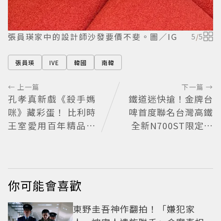
張員瑛家中的設計師沙發要價不斐。圖／IG
5
/
5
張員瑛
IVE
韓國
南韓
← 上一篇
下一篇 →
孔孝真新戲《殺手媽
鐵道迷快搶！金牌台
咪》藏彩蛋！ 比利時
啤首度聯名台灣高鐵
王室愛用百年精品也
全新N700ST限定罐
入戲
開賣
你可能會喜歡
東野圭吾神作翻拍！「嫌犯家