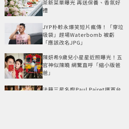
茶新菜單曝光 再送保養、香氛好
禮
JYP朴軫永爆笑短片瘋傳！「穿垃
圾袋」趕場Waterbomb 被虧
「應該改名JPG」
陳妍希9歲兒小星星近照曝光！五
官神似陳曉 網驚直呼「縮小版爸
爸」
法籍三星名廚Paul Pairet揮軍台
北 帶來「簡單，從來不簡單」料
理哲學
甜度爆表了！丁海寅《我的荒糖