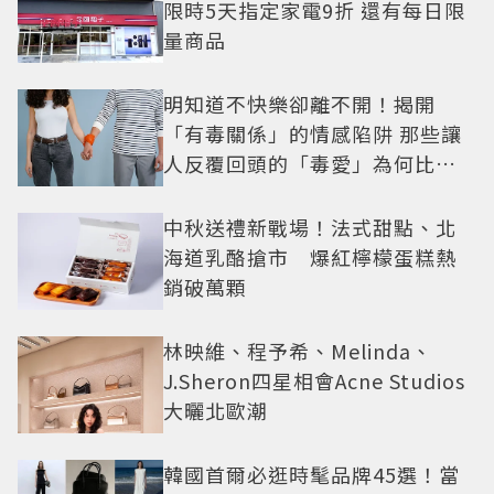
限時5天指定家電9折 還有每日限
量商品
明知道不快樂卻離不開！揭開
「有毒關係」的情感陷阱 那些讓
人反覆回頭的「毒愛」為何比菸
還難戒？
中秋送禮新戰場！法式甜點、北
海道乳酪搶市 爆紅檸檬蛋糕熱
銷破萬顆
林映維、程予希、Melinda、
J.Sheron四星相會Acne Studios
大曬北歐潮
韓國首爾必逛時髦品牌45選！當