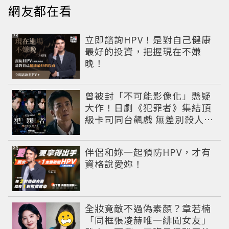
網友都在看
PR
立即諮詢HPV！是對自己健康
最好的投資，把握現在不嫌
晚！
曾被封「不可能影像化」懸疑
大作！日劇《犯罪者》集結頂
級卡司同台飆戲 無差別殺人案
捲出政商黑幕
PR
伴侶和妳一起預防HPV，才有
資格說愛妳！
全妝竟敵不過偽素顏？章若楠
「同框張凌赫唯一緋聞女友」