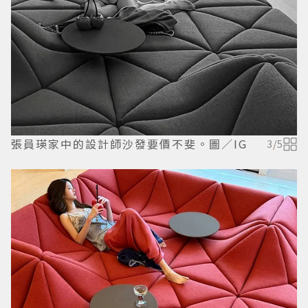
張員瑛家中的設計師沙發要價不斐。圖／IG
3
/
5