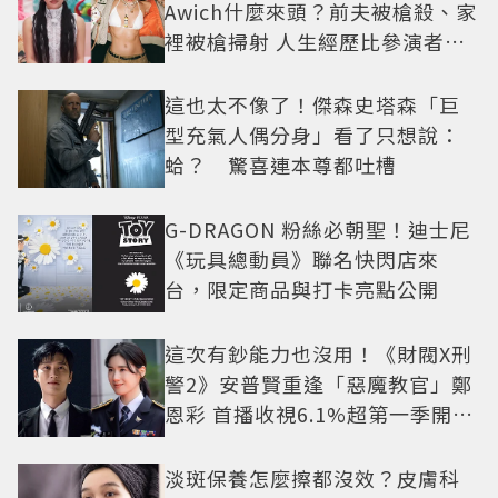
Awich什麼來頭？前夫被槍殺、家
裡被槍掃射 人生經歷比參演者還
抓馬！
這也太不像了！傑森史塔森「巨
型充氣人偶分身」看了只想說：
蛤？ 驚喜連本尊都吐槽
G-DRAGON 粉絲必朝聖！迪士尼
《玩具總動員》聯名快閃店來
台，限定商品與打卡亮點公開
這次有鈔能力也沒用！《財閥X刑
警2》安普賢重逢「惡魔教官」鄭
恩彩 首播收視6.1%超第一季開紅
盤
淡斑保養怎麼擦都沒效？皮膚科