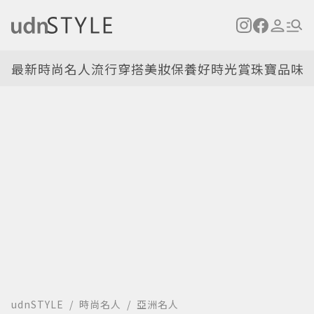
最新
時尚名人
流行穿搭
美妝保養
好時光
賞珠寶
品味
udnSTYLE
時尚名人
亞洲名人