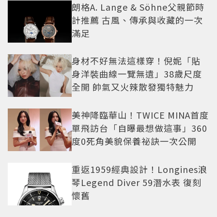
朗格A. Lange & Söhne父親節時
計推薦 古風、傳承與收藏的一次
滿足
身材不好無法這樣穿！倪妮「貼
身洋裝曲線一覽無遺」38歲尺度
全開 帥氣又火辣散發獨特魅力
美神降臨華山！TWICE MINA首度
單飛訪台「自曝最想做這事」360
度0死角美貌保養祕訣一次公開
重返1959經典設計！Longines浪
琴Legend Diver 59潛水表 復刻
懷舊