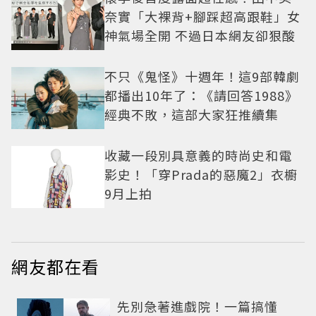
奈實「大裸背+腳踩超高跟鞋」女
神氣場全開 不過日本網友卻狠酸
不只《鬼怪》十週年！這9部韓劇
都播出10年了：《請回答1988》
經典不敗，這部大家狂推續集
收藏一段別具意義的時尚史和電
影史！「穿Prada的惡魔2」衣櫥
9月上拍
網友都在看
先別急著進戲院！一篇搞懂