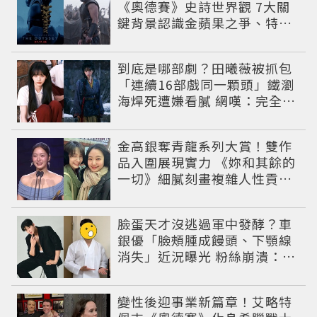
《奧德賽》史詩世界觀 7大關
鍵背景認識金蘋果之爭、特洛
伊戰爭與英雄悲劇
到底是哪部劇？田曦薇被抓包
「連續16部戲同一顆頭」鐵瀏
海焊死遭嫌看膩 網嘆：完全分
不出角色
金高銀奪青龍系列大賞！雙作
品入圍展現實力 《妳和其餘的
一切》細膩刻畫複雜人性貢獻
大賞級演技
臉蛋天才沒逃過軍中發酵？車
銀優「臉頰腫成饅頭、下顎線
消失」近況曝光 粉絲崩潰：空
氣有酵母😭
變性後迎事業新篇章！艾略特