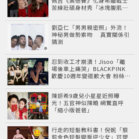
佩吉《奧德賽》化身希臘戰士
苦練壯碩身材秀「冰塊腹肌」
重返好萊塢
劉亞仁「男男親密照」外流！
神秘男做勢索吻 真實關係引
猜測
忍到收工才崩潰！Jisoo「離
場後車上痛哭」BLACKPINK
歡慶10週年變道歉大會 粉絲看
了超心疼
陳妍希9歲兒小星星近照曝
光！五官神似陳曉 網驚直呼
「縮小版爸爸」
行走的短髮教科書！倪妮「狠
剪金色短髮變叛逆少女」可塑