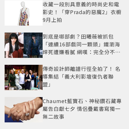
收藏一段別具意義的時尚史和電
影史！「穿Prada的惡魔2」衣櫥
9月上拍
到底是哪部劇？田曦薇被抓包
「連續16部戲同一顆頭」鐵瀏海
焊死遭嫌看膩 網嘆：完全分不出
角色
傳奇設計師離譜行徑全拍了！ 名
導集結「義大利影壇復仇者聯
盟」
Chaumet藍寶石、神秘鑽石藏專
屬告白獻七夕 情侶疊戴書寫獨一
無二故事