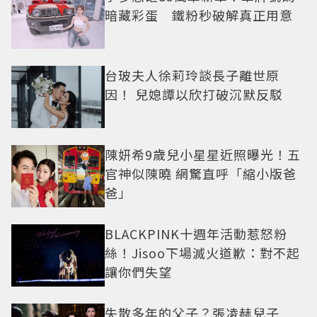
暗藏彩蛋 鐵粉秒破解真正用意
台玻夫人徐莉玲談長子離世原
因！ 兒媳譚以欣打破沉默反駁
陳妍希9歲兒小星星近照曝光！五
官神似陳曉 網驚直呼「縮小版爸
爸」
BLACKPINK十週年活動惹怒粉
絲！Jisoo下場滅火道歉：對不起
讓你們失望
失散多年的父子？張凌赫兒子