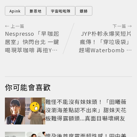
Apink
鄭恩地
宇宙啦啦隊
銀赫
← 上一篇
下一篇 →
Nespresso「早咖起
JYP朴軫永爆笑短片
居室」快閃台北 一鍵
瘋傳！「穿垃圾袋」
喝現萃咖啡 再扭Y2K
趕場Waterbomb 被
風格鑰匙圈
虧「應該改名JPG」
你可能會喜歡
難怪不能沒有妹妹頭！「田曦薇
沒瀏海差點認不出來」甜妹天花
板難得露額頭...真面目嚇壞網友
懷孕後首度露面超性感！田中美