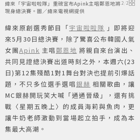
緯來「宇宙啦啦隊」重磅宣布Apink主唱鄭恩地將
2
/
2
現身總決賽。圖／緯來電視網提供
緯來原創選秀節目「
宇宙啦啦隊
」即將迎
來5月30日總決賽，除了驚喜公布韓國人氣
女團
Apink
主唱
鄭恩地
將親自來台演出、
共同見證總決賽出道時刻之外，本週六(23
日)第12集殘酷1對1舞台對決也提前引爆話
題，不只多位選手選唱
銀赫
相關歌曲，讓
MC銀赫開玩笑大喊「通通晉級」，還有挑
戰〈星期五晚上〉的成員海莉與魚肉，更
讓牛奶老師激動到當場起立拍手，成為本
集最大高潮。