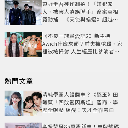
東野圭吾神作翻拍！「嫌犯家
人、被害人遺族聯手」命案真相
竟動搖 《天使與蝙蝠》超越懸
疑框架展開
《不良一族尋愛記2》新主持
Awich什麼來頭？前夫被槍殺、家
裡被槍掃射 人生經歷比參演者還
抓馬！
熱門文章
清純學霸人設翻車？《逐玉》田
曦薇「四敗愛因斯坦」智商、學
歷全輾壓 網酸：天才全靠旁白
李多慧砸85萬牽新車！車牌號碼