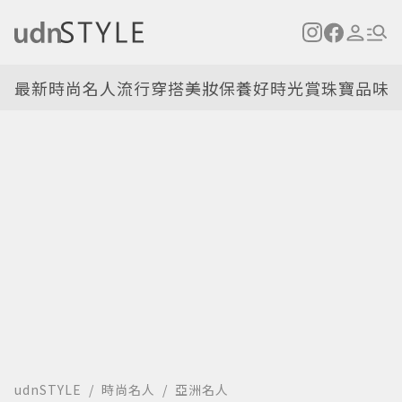
最新
時尚名人
流行穿搭
美妝保養
好時光
賞珠寶
品味
udnSTYLE
時尚名人
亞洲名人