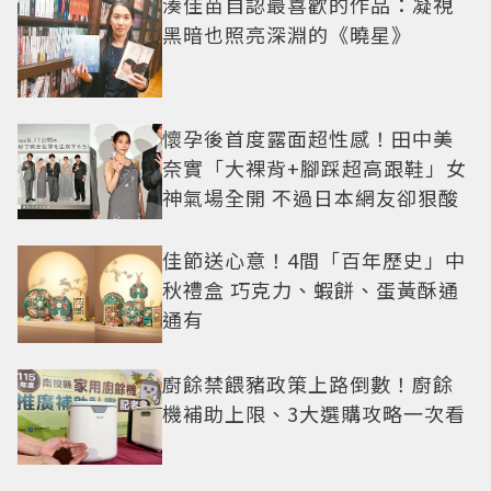
湊佳苗自認最喜歡的作品：凝視
黑暗也照亮深淵的《曉星》
懷孕後首度露面超性感！田中美
奈實「大裸背+腳踩超高跟鞋」女
神氣場全開 不過日本網友卻狠酸
佳節送心意！4間「百年歷史」中
秋禮盒 巧克力、蝦餅、蛋黃酥通
通有
廚餘禁餵豬政策上路倒數！廚餘
機補助上限、3大選購攻略一次看