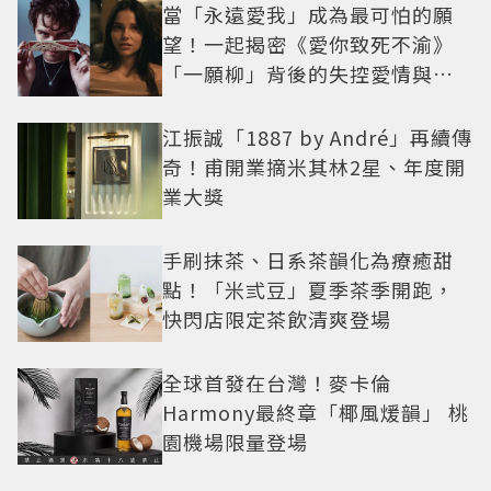
當「永遠愛我」成為最可怕的願
望！一起揭密《愛你致死不渝》
「一願柳」背後的失控愛情與爆
紅之路
江振誠「1887 by André」再續傳
奇！甫開業摘米其林2星、年度開
業大獎
手刷抹茶、日系茶韻化為療癒甜
點！「米弎豆」夏季茶季開跑，
快閃店限定茶飲清爽登場
全球首發在台灣！麥卡倫
Harmony最終章「椰風煖韻」 桃
園機場限量登場