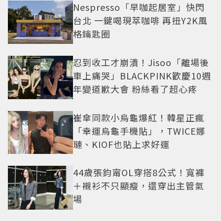
Nespresso「早咖起居室」快閃
台北 一鍵喝現萃咖啡 再扭Y2K風
格鑰匙圈
忍到收工才崩潰！Jisoo「離場後
車上痛哭」BLACKPINK歡慶10週
年變道歉大會 粉絲看了超心疼
崔傘同款小烏龜爆紅！韓星正瘋
「幸運烏龜手機貼」，TWICE娜
璉、KIOF也貼上求好運
44歲張鈞甯OL穿搭8公式！寬褲
＋襯衫不只顯瘦，還穿出主管氣
場