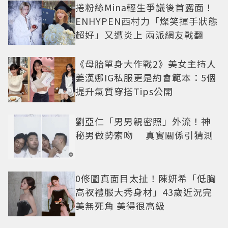
捲粉絲Mina輕生爭議後首露面！
ENHYPEN西村力「燦笑揮手狀態
超好」又遭炎上 兩派網友戰翻
《母胎單身大作戰2》美女主持人
姜漢娜IG私服更是約會範本：5個
提升氣質穿搭Tips公開
劉亞仁「男男親密照」外流！神
秘男做勢索吻 真實關係引猜測
0修圖真面目太扯！陳妍希「低胸
高衩禮服大秀身材」43歲近況完
美無死角 美得很高級