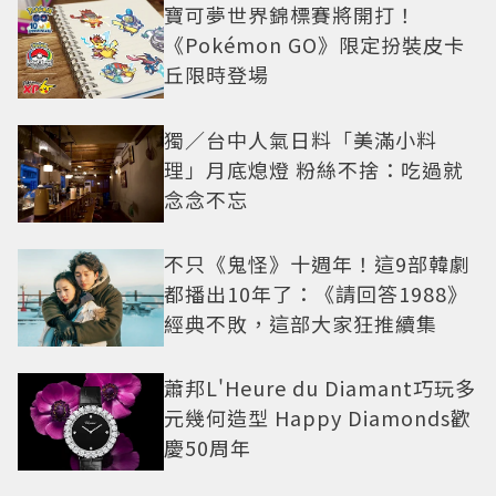
寶可夢世界錦標賽將開打！
《Pokémon GO》限定扮裝皮卡
丘限時登場
獨／台中人氣日料「美滿小料
理」月底熄燈 粉絲不捨：吃過就
念念不忘
不只《鬼怪》十週年！這9部韓劇
都播出10年了：《請回答1988》
經典不敗，這部大家狂推續集
蕭邦L'Heure du Diamant巧玩多
元幾何造型 Happy Diamonds歡
慶50周年