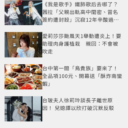
《我是歌手》鐵肺歌后去哪了？
茜拉「父親出軌高中閨密、冒名
簽約遭封殺」沉寂12年辛酸過往
曝光
愛莉莎莎颱風天1舉動遭炎上！要
助理肉身護植栽 親回：不會被
吹走
台中第一間「鳥貴族」要來了！
全品項100元、開幕送「酥炸南蠻
蝦」
台玻夫人徐莉玲談長子離世原
因！ 兒媳譚以欣打破沉默反駁