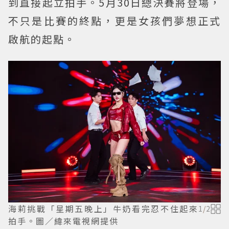
到直接起立拍手。5月30日總決賽將登場，
不只是比賽的終點，更是女孩們夢想正式
啟航的起點。
海莉挑戰「星期五晚上」牛奶看完忍不住起來
1
/
2
拍手。圖／緯來電視網提供