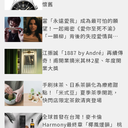
懷舊
當「永遠愛我」成為最可怕的願
望！一起揭密《愛你至死不渝》
「一願柳」背後的失控愛情與爆
紅之路
江振誠「1887 by André」再續傳
奇！甫開業摘米其林2星、年度開
業大獎
手刷抹茶、日系茶韻化為療癒甜
點！「米弎豆」夏季茶季開跑，
快閃店限定茶飲清爽登場
全球首發在台灣！麥卡倫
Harmony最終章「椰風煖韻」 桃