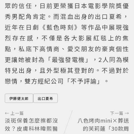
眾的信任，日前更榮獲日本電影學院獎優
秀男配角肯定。而混血出身的出口夏希，
近年在日劇《藍色時刻》等作品中展現強
烈存在感，不僅是各大影展紅毯上的焦
點，私底下高情商、愛交朋友的豪爽個性
更讓她被封為「最強發電機」，2人同為模
特兒出身，且外型極其登對的。不過對於
戀情，雙方經紀公司「不予評論」。
伊藤健太郎
出口夏希
← 上一篇
下一篇 →
淡斑保養怎麼擦都沒
八色烤肉mini×葬送
效？皮膚科林暐熙醫
的芙莉蓮「30款周