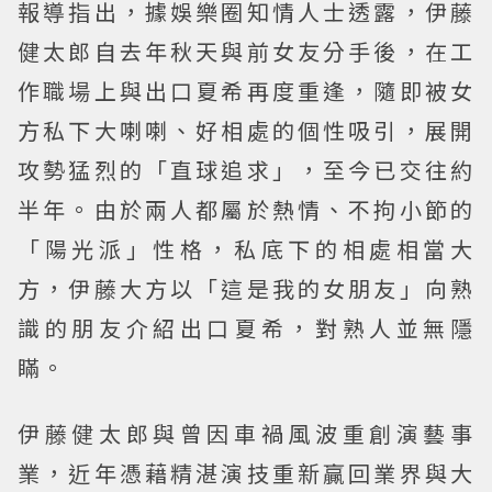
報導指出，據娛樂圈知情人士透露，伊藤
健太郎自去年秋天與前女友分手後，在工
作職場上與出口夏希再度重逢，隨即被女
方私下大喇喇、好相處的個性吸引，展開
攻勢猛烈的「直球追求」，至今已交往約
半年。由於兩人都屬於熱情、不拘小節的
「陽光派」性格，私底下的相處相當大
方，伊藤大方以「這是我的女朋友」向熟
識的朋友介紹出口夏希，對熟人並無隱
瞞。
伊藤健太郎與曾因車禍風波重創演藝事
業，近年憑藉精湛演技重新贏回業界與大