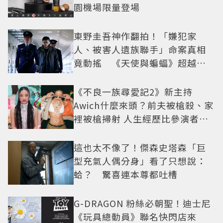
園機場限量登場
東野圭吾神作翻拍！「嫌犯家
人、被害人遺族聯手」命案真相
竟動搖 《天使與蝙蝠》超越懸
疑框架展開
《不良一族尋愛記2》新主持
Awich什麼來頭？前夫被槍殺、家
裡被槍掃射 人生經歷比參演者還
抓馬！
這也太不像了！傑森史塔森「巨
型充氣人偶分身」看了只想說：
蛤？ 驚喜連本尊都吐槽
G-DRAGON 粉絲必朝聖！迪士尼
《玩具總動員》聯名快閃店來