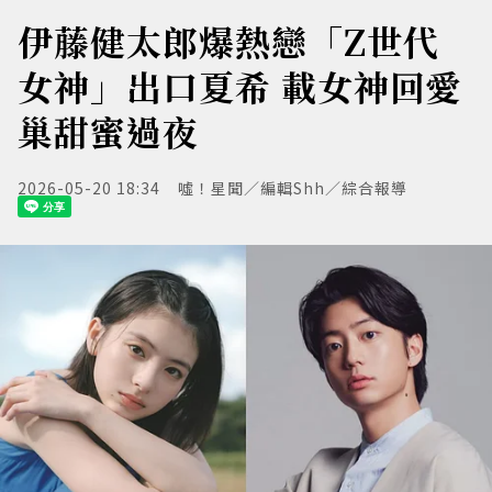
伊藤健太郎爆熱戀「Z世代
女神」出口夏希 載女神回愛
巢甜蜜過夜
2026-05-20 18:34
噓！星聞／編輯Shh／綜合報導