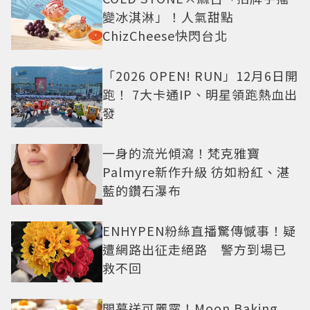
變冰淇淋」！人氣甜點
ChizCheese快閃台北
「2026 OPEN! RUN」12月6日開
跑！ 7大卡通IP、明星領跑熱血出
發
一身的流光傾瀉！梵克雅寶
Palmyre新作升級 彷如粉紅、湛
藍的鑽石瀑布
ENHYPEN粉絲直播驚傳憾事！疑
遭網路出征走絕路 警方到場已
救不回
開幕送可麗露！Moon Baking