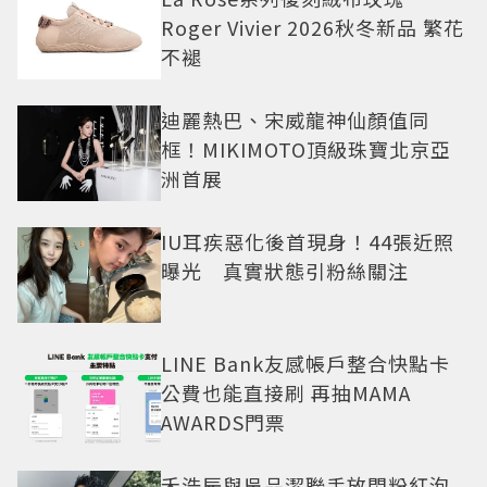
Roger Vivier 2026秋冬新品 繁花
不褪
迪麗熱巴、宋威龍神仙顏值同
框！MIKIMOTO頂級珠寶北京亞
洲首展
IU耳疾惡化後首現身！44張近照
曝光 真實狀態引粉絲關注
LINE Bank友感帳戶整合快點卡
公費也能直接刷 再抽MAMA
AWARDS門票
禾浩辰與吳品潔聯手放閃粉紅泡