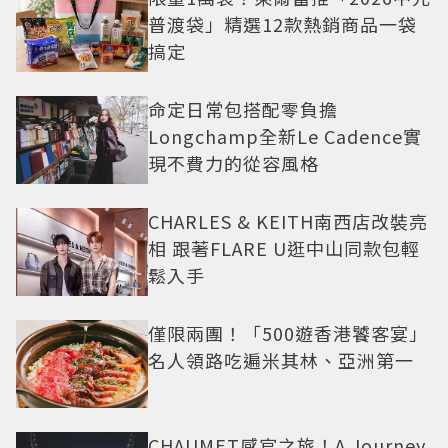
普渡袋」精選12款熱銷商品一袋
搞定
命定日常包搭配零負擔
Longchamp全新Le Cadence實
現不費力的從容風格
CHARLES & KEITH南西店改裝亮
相 跟著FLARE U逛中山同款包輕
鬆入手
僅限兩團！「500遊香港饕客宴」
名人領路吃遍米其林、亞洲第一
CHAUMET感官之旅！A Journey