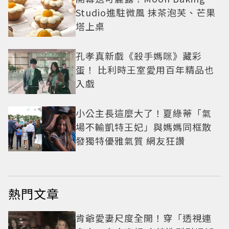
Studio進駐微風 抹茶泡芙、芒果
塔上桌
孔孝真新戲《殺手媽咪》藏彩
蛋！ 比利時王室愛用百年精品也
入戲
小公主長這麼大了！夏綠蒂「氣
場不輸凱特王妃」與媽媽同框散
發獨特優雅氣質 網友狂讚
熱門文章
肯爺愛妻尺度全開！穿「透視連