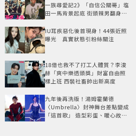
一族尋愛記2》「自信公關哥」塩
田一馬背景起底 街頭辣男翻身當
老闆
IU耳疾惡化後首現身！44張近照
曝光 真實狀態引粉絲關注
18億也救不了打工人體質？李浚
赫「爽中樂透頭獎」財富自由照
樣上班 西裝社畜帥出新高度
九年後再洗版！湯姆霍蘭德
〈Umbrella〉封神舞台差點變成
「這首歌」 造型彩蛋、暖心故事
一次公開