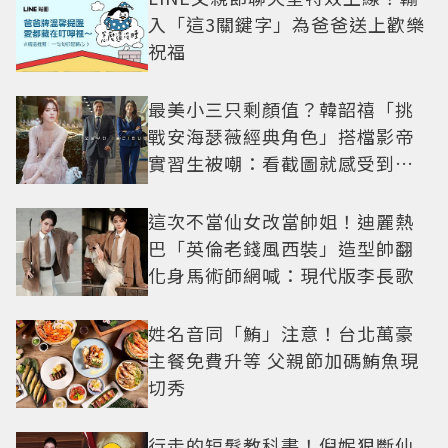
入「這3關鍵字」為爸爸送上歡樂
祝福
最美小三只剩顏值？韓韶禧「挑
戰安海瑟薇經典角色」搭檔影帝
實習生被嘲：看截圖就感受到演
技
這次不當仙女改當帥姐！迪麗熱
巴「英倫老錢風西裝」造型帥翻
化身馬術師網喊：現代版李長歌
姓名音同「鮪」注意！台北萬豪
主餐免費升等 父親節加碼鮪魚現
切秀
行走的短髮教科書！倪妮狠斷仙