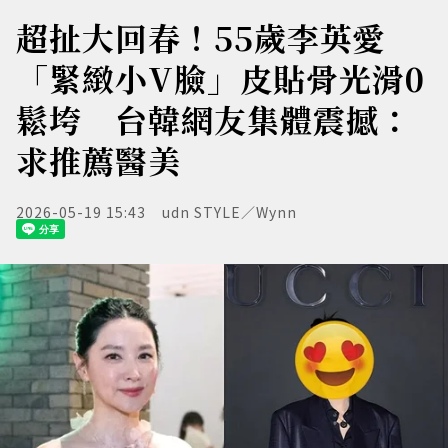
超扯大回春！55歲李英愛
「緊緻小V臉」皮貼骨光滑0
鬆垮 台韓網友集體震撼：
求推薦醫美
2026-05-19 15:43
udn STYLE／Wynn