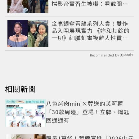
檔影帝實習生被嘲：看截圖就
感受到演技
金高銀奪青龍系列大賞！雙作
品入圍展現實力 《妳和其餘的
一切》細膩刻畫複雜人性貢獻
大賞級演技
Recommended by
相關新聞
八色烤肉mini×葬送的芙莉蓮
「30款周邊」登場！立牌、鑰匙
圈通通有
限量1萬袋！萊爾富推「2026中元