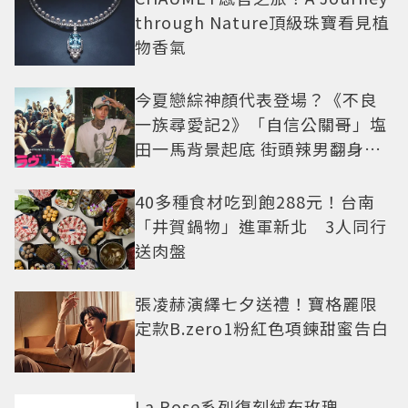
through Nature頂級珠寶看見植
物香氣
今夏戀綜神顏代表登場？《不良
一族尋愛記2》「自信公關哥」塩
田一馬背景起底 街頭辣男翻身當
老闆
40多種食材吃到飽288元！台南
「井賀鍋物」進軍新北 3人同行
送肉盤
張凌赫演繹七夕送禮！寶格麗限
定款B.zero1粉紅色項鍊甜蜜告白
La Rose系列復刻絨布玫瑰