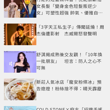
女長髮「變身金色短髮叛逆少
女」可塑性超強 帥氣、優雅自由
切換
「3字天王私生子」傳聞延燒！周
杰倫遭影射 杰威爾怒發聲明
舒淇揭成熟後交友觀！「10年換
一批朋友」 坦言：防人之心不
可無
新莊人氣冰店「龍安粉條冰」預
告熄燈！粉絲捨不得：晴天霹靂
COLD STONE×麻古「招牌手搖