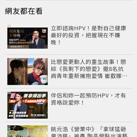
網友都在看
PR
立即諮詢HPV！是對自己健康
最好的投資，把握現在不嫌
晚！
比戀愛更動人的重生故事！戀
綜《我剩下的戀愛》邀8名抗
病青年重新擁抱愛情 崔叡娜淚
揭童年抗癌傷痛
PR
伴侶和妳一起預防HPV，才有
資格說愛妳！
姚元浩《營業中》「拿球猛砸
曾沛慈」挨轟 陶晶瑩點出演藝