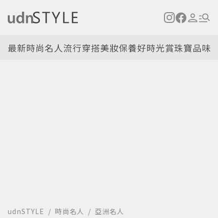
最新
時尚名人
流行穿搭
美妝保養
好時光
賞珠寶
品味
udnSTYLE
時尚名人
亞洲名人