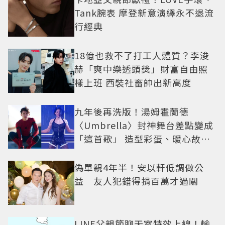
Tank腕表 摩登新意演繹永不退流
行經典
18億也救不了打工人體質？李浚
赫「爽中樂透頭獎」財富自由照
樣上班 西裝社畜帥出新高度
九年後再洗版！湯姆霍蘭德
〈Umbrella〉封神舞台差點變成
「這首歌」 造型彩蛋、暖心故事
一次公開
偽單親4年半！安以軒低調做公
益 友人犯錯得捐百萬才過關
LINE父親節聊天室特效上線！輸