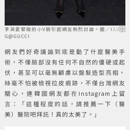
李英愛緊緻的小V臉引起網友熱烈討論。圖／I
2
/
2
G@GUCCI
網友們好奇議論到底是動了什麼醫美手
術，不僅臉部沒有任何不自然的僵硬或起
伏，甚至可以毫無顧慮以盤髮造型亮相，
絲毫不怕被檢視拉皮痕跡，不僅台灣網友
關心，連韓國網友都在Instagram上留
言：「這種程度的話，請推薦一下（醫
美）醫院吧拜託！真的太美了。」