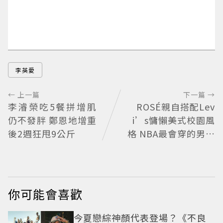
李英愛
← 上一篇
下一篇 →
李濬榮吃5餐拼增肌
ROSÉ親自搭配Lev
仍不發胖 鄭恩地增重
i’s慵懶美式校園風
後2週狂甩9公斤
格 NBA最會穿的男人
SGA也來挑戰
你可能會喜歡
今夏戀綜神顏代表登場？《不良