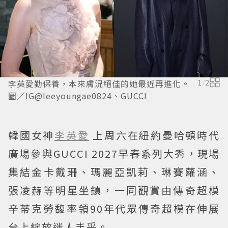
李英愛勤保養，本來膚況絕佳的她最近再進化。
1
/
2
圖／IG@leeyoungae0824、GUCCI
韓國女神
李英愛
上周六在紐約曼哈頓時代
廣場參與GUCCI 2027早春系列大秀，現場
集結金卡戴珊、瑪麗亞凱莉、琳賽蘿涵、
張凌赫等明星坐鎮，一同觀賞由傳奇超模
辛蒂克勞馥率領90年代眾傳奇超模在伸展
台上綻放迷人丰采。