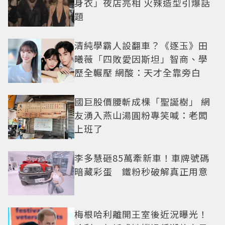
身衣」夜店亮相 火辣造型引爆話
題
清純學霸人設翻車？《逐玉》田
曦薇「四敗愛因斯坦」智商、學
歷全輾壓 網酸：天才全靠旁白
國巨股價腰斬成棵「聖誕樹」 網
友湧入燕山湯圓粉專笑喊：老闆
上班了
李多慧砸85萬牽新車！車牌號碼
暗藏彩蛋 鐵粉秒破解真正用意
梅根哈利離開王室後近況曝光！