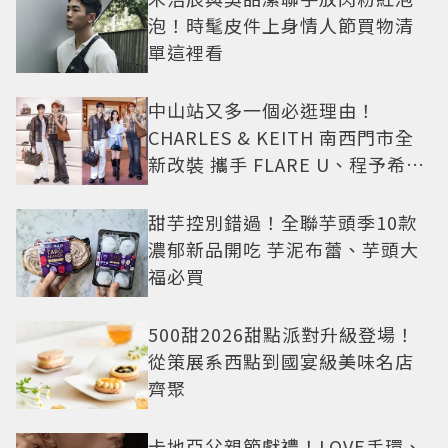
泡！時髦皮件上身情人節買物清
單這裡看
中山站又多一個必逛理由！
CHARLES & KEITH 南西門市全
新改裝 攜手 FLARE U、程予希演
繹秋季時尚
甜芋控別錯過！全聯芋頭季10款
濃郁新品開吃 芋泥布蕾、芋頭大
福必買
500甜2026甜點派對升級登場！
從策展系西點到國宴級美味名店
齊聚
卡地亞父親節獻禮！LOVE手環、