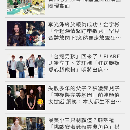
圈現實面
李光洙終於報仇成功！金宇彬
「全程深情緊盯申敏兒」罕見
合體放閃 他突然暴走放聲狂吼
笑翻全場
「台灣男孩」回來了！FLARE
U 崔立于、姜玗進「狂送臉頰
愛心超寵粉」明將出席
CHARLES & KEITH開幕活動
失散多年的父子？張凌赫兒子
「神複製完美基因」萌娃顏值
太搶戲 網笑：本人都生不出這
麼像
最美小三只剩顏值？韓韶禧
「挑戰安海瑟薇經典角色」搭