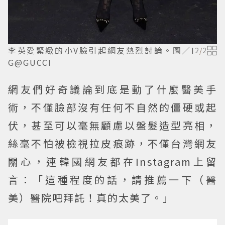
李英愛緊緻的小V臉引起網友熱烈討論。圖／I
2
/
2
G@GUCCI
網友們好奇議論到底是動了什麼醫美手
術，不僅臉部沒有任何不自然的僵硬或起
伏，甚至可以毫無顧慮以盤髮造型亮相，
絲毫不怕被檢視拉皮痕跡，不僅台灣網友
關心，連韓國網友都在Instagram上留
言：「這種程度的話，請推薦一下（醫
美）醫院吧拜託！真的太美了。」