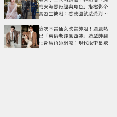
戰安海瑟薇經典角色」搭檔影帝
實習生被嘲：看截圖就感受到演
技
這次不當仙女改當帥姐！迪麗熱
巴「英倫老錢風西裝」造型帥翻
化身馬術師網喊：現代版李長歌
姓名音同「鮪」注意！台北萬豪
主餐免費升等 父親節加碼鮪魚現
切秀
行走的短髮教科書！倪妮狠斷仙
女長髮「變身金色短髮叛逆少
女」可塑性超強 帥氣、優雅自由
切換
新莊人氣冰店「龍安粉條冰」預