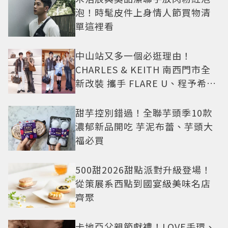
泡！時髦皮件上身情人節買物清
單這裡看
中山站又多一個必逛理由！
CHARLES & KEITH 南西門市全
新改裝 攜手 FLARE U、程予希演
繹秋季時尚
甜芋控別錯過！全聯芋頭季10款
濃郁新品開吃 芋泥布蕾、芋頭大
福必買
500甜2026甜點派對升級登場！
從策展系西點到國宴級美味名店
齊聚
卡地亞父親節獻禮！LOVE手環、