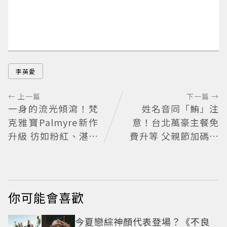
李英愛
← 上一篇
下一篇 →
一身的流光傾瀉！梵
姓名音同「鮪」注
克雅寶Palmyre新作
意！台北萬豪主餐免
升級 彷如粉紅、湛藍
費升等 父親節加碼鮪
的鑽石瀑布
魚現切秀
你可能會喜歡
今夏戀綜神顏代表登場？《不良