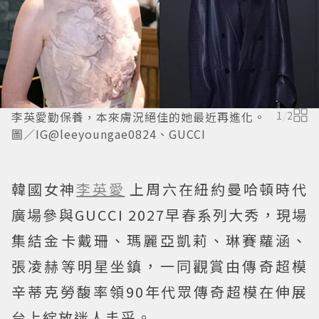
李英愛勤保養，本來膚況絕佳的她最近再進化。
1
/
2
圖／IG@leeyoungae0824、GUCCI
韓國女神
李英愛
上周六在紐約曼哈頓時代
廣場參與GUCCI 2027早春系列大秀，現場
集結金卡戴珊、瑪麗亞凱莉、琳賽蘿涵、
張凌赫等明星坐鎮，一同觀賞由傳奇超模
辛蒂克勞馥率領90年代眾傳奇超模在伸展
台上綻放迷人丰采。