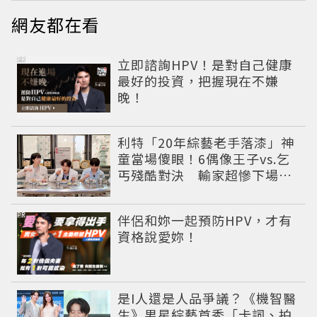
網友都在看
PR
立即諮詢HPV！是對自己健康
最好的投資，把握現在不嫌
晚！
利特「20年綜藝老手落漆」神
童當場傻眼！6偶像王子vs.乞
丐殘酷對決 輸家超慘下場出
爐
PR
伴侶和妳一起預防HPV，才有
資格說愛妳！
是I人還是人品爭議？《機智醫
生》男星綜藝首秀「卡詞、拍