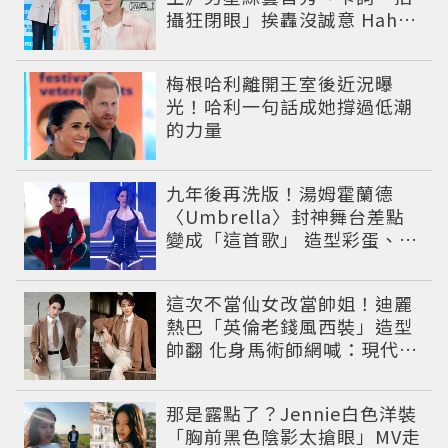
攝狂閉眼」挨轟沒誠意 Haha
揭私下拍攝真相
梅根哈利離開王室後近況曝
光！哈利一句話成她撐過低潮
的力量
九年後再洗版！湯姆霍蘭德
〈Umbrella〉封神舞台差點
變成「這首歌」 造型彩蛋、暖
心故事一次公開
這次不當仙女改當帥姐！迪麗
熱巴「英倫老錢風西裝」造型
帥翻 化身馬術師網喊：現代版
李長歌
那是露點了？Jennie白色洋裝
「胸前黑色陰影太搶眼」MV走