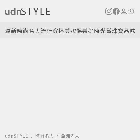
最新
時尚名人
流行穿搭
美妝保養
好時光
賞珠寶
品味
udnSTYLE
時尚名人
亞洲名人