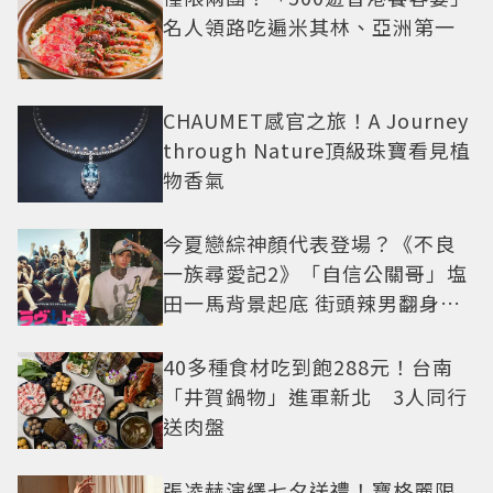
名人領路吃遍米其林、亞洲第一
CHAUMET感官之旅！A Journey
through Nature頂級珠寶看見植
物香氣
今夏戀綜神顏代表登場？《不良
一族尋愛記2》「自信公關哥」塩
田一馬背景起底 街頭辣男翻身當
老闆
40多種食材吃到飽288元！台南
「井賀鍋物」進軍新北 3人同行
送肉盤
張凌赫演繹七夕送禮！寶格麗限