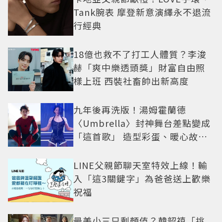
Tank腕表 摩登新意演繹永不退流
行經典
18億也救不了打工人體質？李浚
赫「爽中樂透頭獎」財富自由照
樣上班 西裝社畜帥出新高度
九年後再洗版！湯姆霍蘭德
〈Umbrella〉封神舞台差點變成
「這首歌」 造型彩蛋、暖心故事
一次公開
LINE父親節聊天室特效上線！輸
入「這3關鍵字」為爸爸送上歡樂
祝福
最美小三只剩顏值？韓韶禧「挑