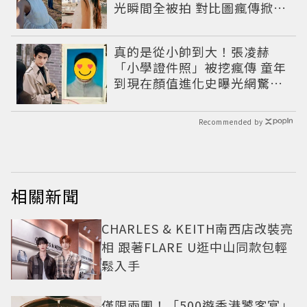
光瞬間全被拍 對比圖瘋傳掀論
戰
真的是從小帥到大！張凌赫
「小學證件照」被挖瘋傳 童年
到現在顏值進化史曝光網驚：
完全等比例長大
Recommended by
相關新聞
CHARLES & KEITH南西店改裝亮
相 跟著FLARE U逛中山同款包輕
鬆入手
僅限兩團！「500遊香港饕客宴」