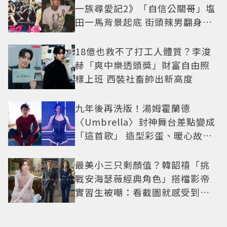
一族尋愛記2》「自信公關哥」塩
田一馬背景起底 街頭辣男翻身當
老闆
18億也救不了打工人體質？李浚
赫「爽中樂透頭獎」財富自由照
樣上班 西裝社畜帥出新高度
九年後再洗版！湯姆霍蘭德
〈Umbrella〉封神舞台差點變成
「這首歌」 造型彩蛋、暖心故事
一次公開
最美小三只剩顏值？韓韶禧「挑
戰安海瑟薇經典角色」搭檔影帝
實習生被嘲：看截圖就感受到演
技