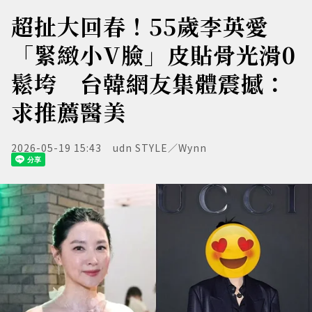
超扯大回春！55歲李英愛
「緊緻小V臉」皮貼骨光滑0
鬆垮 台韓網友集體震撼：
求推薦醫美
2026-05-19 15:43
udn STYLE／Wynn