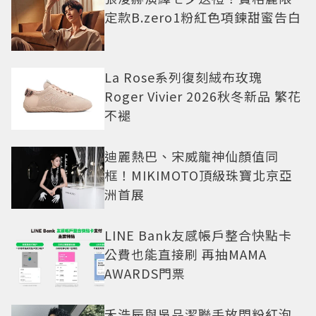
定款B.zero1粉紅色項鍊甜蜜告白
La Rose系列復刻絨布玫瑰
Roger Vivier 2026秋冬新品 繁花
不褪
迪麗熱巴、宋威龍神仙顏值同
框！MIKIMOTO頂級珠寶北京亞
洲首展
LINE Bank友感帳戶整合快點卡
公費也能直接刷 再抽MAMA
AWARDS門票
禾浩辰與吳品潔聯手放閃粉紅泡