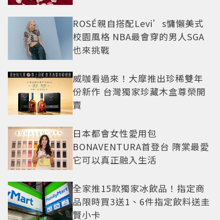
ROSÉ親自搭配Levi’s慵懶美式
校園風格 NBA最會穿的男人SGA
也來挑戰
威咖看過來！大摩推出珍稀雙年
份新作 台灣獨家珍藏木盒尊榮開
賣
日本都會女性愛用包
BONAVENTURA首登台 隋棠最愛
它可以真正融入生活
全家推15款獨家冰飲品！指定商
品限時買3送1、6件指定飲料送圭
賢小卡