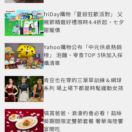
friDay購物「夏殺狂歡派對」 父
親節精選好禮限時4.4折起、七夕
甜寵價
Yahoo購物公布「中元供桌熱銷
榜」 泡麵、零食TOP 5快加入採
購清單
肯豆也在穿的三葉草訓練＆網球
系列 場上場下都是時髦運動女孩
犒賞爸爸、浪漫約會必看！茹絲
葵期間限定雙節套餐 奢華海陸饗
宴開吃