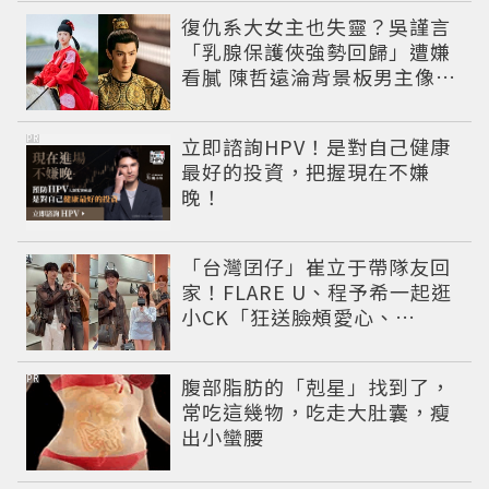
復仇系大女主也失靈？吳謹言
「乳腺保護俠強勢回歸」遭嫌
看膩 陳哲遠淪背景板男主像來
客串
PR
立即諮詢HPV！是對自己健康
最好的投資，把握現在不嫌
晚！
「台灣囝仔」崔立于帶隊友回
家！FLARE U、程予希一起逛
小CK「狂送臉頰愛心、
WINK」親曝中山站私藏必逛
名單
PR
腹部脂肪的「剋星」找到了，
常吃這幾物，吃走大肚囊，瘦
出小蠻腰