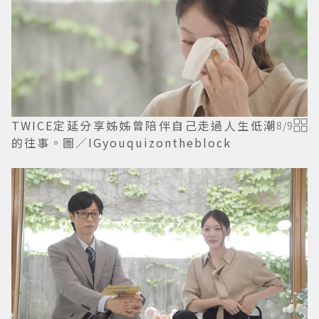
TWICE定延分享姊姊曾陪伴自己走過人生低潮
8
/
9
的往事。圖／IGyouquizontheblock