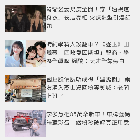
肯爺愛妻尺度全開！穿「透視連
身衣」夜店亮相 火辣造型引爆話
題
清純學霸人設翻車？《逐玉》田
曦薇「四敗愛因斯坦」智商、學
歷全輾壓 網酸：天才全靠旁白
國巨股價腰斬成棵「聖誕樹」 網
友湧入燕山湯圓粉專笑喊：老闆
上班了
李多慧砸85萬牽新車！車牌號碼
暗藏彩蛋 鐵粉秒破解真正用意