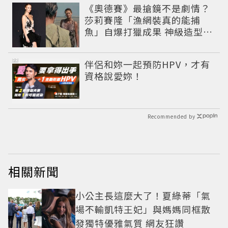
《奧德賽》最搶鏡不是劇情？
莎莉賽隆「漁網裝真的能捕
魚」自爆打獵成果 神級造型美
到出戲
PR
伴侶和妳一起預防HPV，才有
資格說愛妳！
Recommended by
相關新聞
小公主長這麼大了！夏綠蒂「氣
場不輸凱特王妃」與媽媽同框散
發獨特優雅氣質 網友狂讚