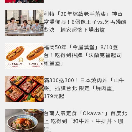
利特「20年綜藝老手落漆」神童
當場傻眼！6偶像王子vs.乞丐殘酷
對決 輸家超慘下場出爐
福岡50年「今屋漢堡」8/10登
台！吃得到招牌「法蘭克福起司
雞蛋堡」
滿300送300！日本燒肉丼「山牛
將」插旗台北 限定「燒肉重」
179元起
台南人氣定食「Okawari」首度北
上 吃得到「和牛丼、牛排丼、咖
哩」