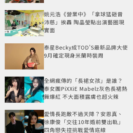
姚元浩《營業中》「拿球猛砸曾
沛慈」挨轟 陶晶瑩點出演藝圈現
實面
泰星Becky成TOD'S最新品牌大使
9月確定現身米蘭時裝周
全網瘋傳的「長裙女孩」是誰？
泰女團PiXXiE Mabelz灰色長裙熱
舞爆紅 不大面積露膚也超火辣
愛情長跑敵不過天降？安恩真、
徐康俊「交往10年婚前雙出軌」
四角戀失控挑戰愛情底線