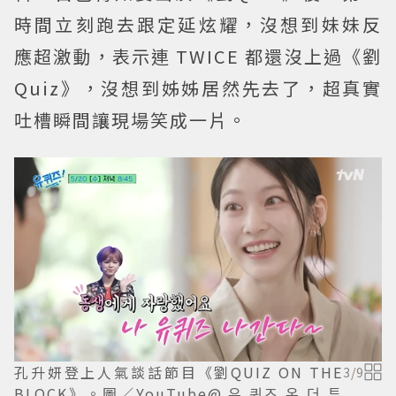
時間立刻跑去跟定延炫耀，沒想到妹妹反
應超激動，表示連 TWICE 都還沒上過《劉
Quiz》，沒想到姊姊居然先去了，超真實
吐槽瞬間讓現場笑成一片。
孔升妍登上人氣談話節目《劉QUIZ ON THE
3
/
9
BLOCK》。圖／YouTube@ 유 퀴즈 온 더 튜