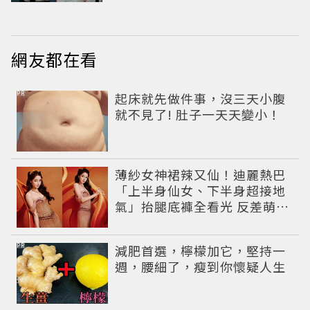
遇愛情
網友都在看
PR
起床就先做件事，沒三天小腹
就不見了! 肚子一天天變小！
薄紗女神裙辣又仙！迪麗熱巴
「上半身仙女、下半身超接地
氣」抬腿底褲全看光 反差萌穿
搭超圈粉
PR
減肥首選，檸檬加它，堅持一
週，腰細了，瘦到你懷疑人生