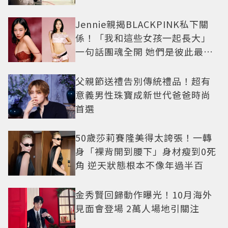
例長大
Jennie親揭BLACKPINK私下關
係！「我和這些女孩一起長大」
一句話團魂全開 她們是彼此最強
後盾
父親節送禮告別傳統禮品！超有
意義男性珠寶成新世代爸爸時尚
首選
50歲莎莉賽隆美得太誇張！一轉
身「裸背開到腰下」身材瘦到0死
角 逆天狀態根本不像年過半百
金秀賢回歸動作曝光！10月海外
見面會登場 2萬人場地引關注