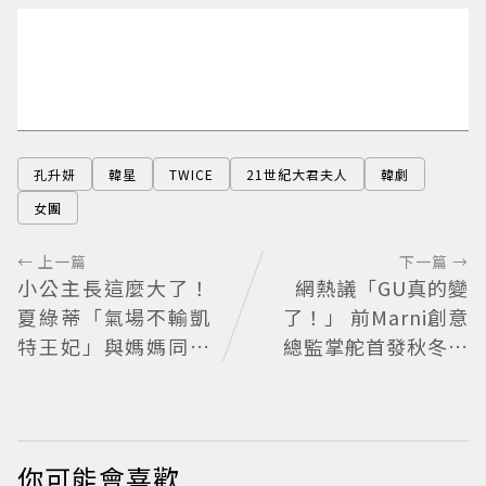
孔升妍
韓星
TWICE
21世紀大君夫人
韓劇
女團
← 上一篇
下一篇 →
小公主長這麼大了！
網熱議「GU真的變
夏綠蒂「氣場不輸凱
了！」 前Marni創意
特王妃」與媽媽同框
總監掌舵首發秋冬系
散發獨特優雅氣質 網
列帶來6大風格
友狂讚
你可能會喜歡