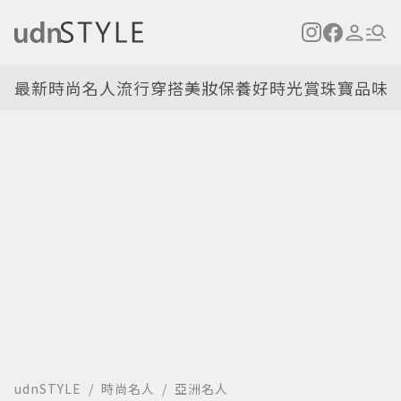
最新
時尚名人
流行穿搭
美妝保養
好時光
賞珠寶
品味
udnSTYLE
時尚名人
亞洲名人