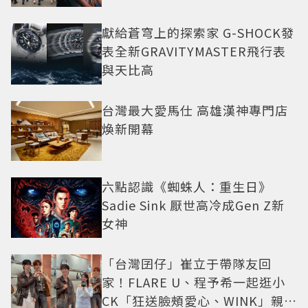
獻給蒼穹上的探索家 G-SHOCK發
表全新GRAVITYMASTER飛行表
與天比高
台灣最大愛馬仕 高雄漢神專門店
煥新開幕
六點認識《蜘蛛人：重生日》
Sadie Sink 厭世高冷成Gen Z新
女神
「台灣囝仔」崔立于帶隊友回
家！FLARE U、程予希一起逛小
CK「狂送臉頰愛心、WINK」親曝