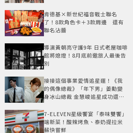
中山站私藏必逛名單
肯德基×新世紀福音戰士聯名
了！8款角色卡＋3款周邊 還有
聯名沾醬
導演黃朝亮守護9年 日式老屋咖啡
館將熄燈！8月底前邀旅人最後告
別
接接這個事業愛情追星運！《我
的偶像總裁》「年下男」姜勳變
身冰山總裁 金慧峻追星成功還偶
遇愛情
7-ELEVEN星級饗宴「泰味雙饗」
端新菜！酸辣烤魚、泰奶提拉米
蘇快嘗鮮