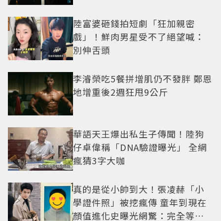
陸富婆砸錢拍短劇「狂加親密
戲」！鮮肉男星受不了絕望喊：
別伸舌頭
李濬榮吃5餐拼增肌仍不發胖 鄭恩
地增重後2週狂甩9公斤
華語天王爆出私生子傳聞！陸狗
仔卓偉稱「DNA驗證曝光」 全網
瘋猜3字大咖
真的是從小帥到大！張凌赫「小
學證件照」被挖瘋傳 童年到現在
顏值進化史曝光網驚：完全等比