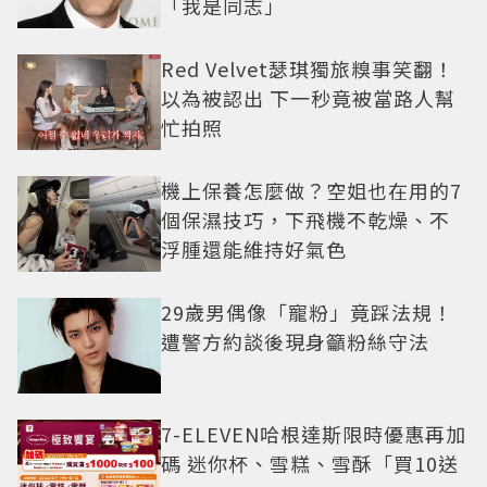
「我是同志」
Red Velvet瑟琪獨旅糗事笑翻！
以為被認出 下一秒竟被當路人幫
忙拍照
機上保養怎麼做？空姐也在用的7
個保濕技巧，下飛機不乾燥、不
浮腫還能維持好氣色
29歲男偶像「寵粉」竟踩法規！
遭警方約談後現身籲粉絲守法
7-ELEVEN哈根達斯限時優惠再加
碼 迷你杯、雪糕、雪酥「買10送