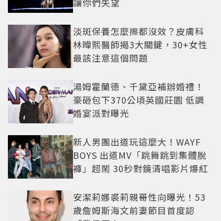
讓你們失望
淡斑保養怎麼擦都沒效？皮膚科
林暐熙醫師揭3大關鍵，30+女性
最該注意這個問題
湯姆霍蘭德、千黛亞補辦婚禮！
豪砸包下370公頃英國莊園 低調
婚宴派對曝光
新人男團出道玩這麼大！WAYF
BOYS 出道MV「跳舞跳到集體脫
褲」超鬧 30秒對鏡清唱影片爆紅
安潔莉娜裘莉親哥性向曝光！53
歲詹姆斯海文前妻節目首度認