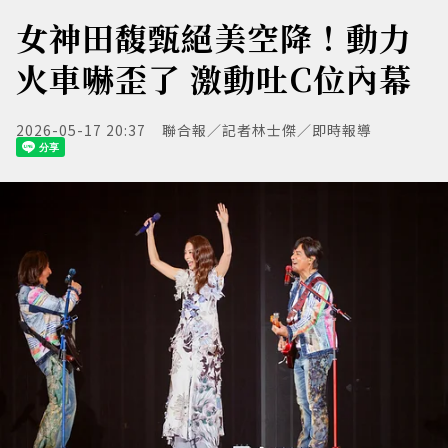
女神田馥甄絕美空降！動力
火車嚇歪了 激動吐C位內幕
2026-05-17 20:37
聯合報／記者林士傑／即時報導