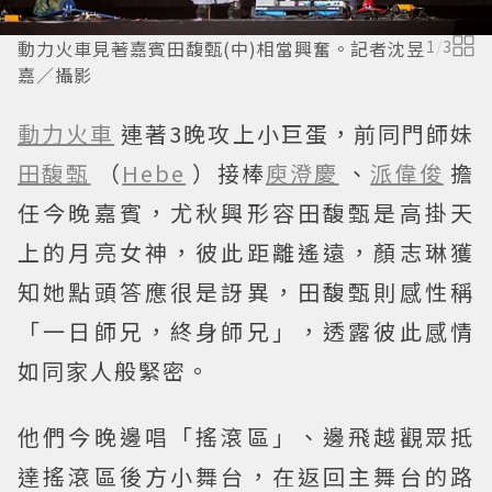
動力火車見著嘉賓田馥甄(中)相當興奮。記者沈昱
1
/
3
嘉／攝影
動力火車
連著3晚攻上小巨蛋，前同門師妹
田馥甄
（
Hebe
）接棒
庾澄慶
、
派偉俊
擔
任今晚嘉賓，尤秋興形容田馥甄是高掛天
上的月亮女神，彼此距離遙遠，顏志琳獲
知她點頭答應很是訝異，田馥甄則感性稱
「一日師兄，終身師兄」，透露彼此感情
如同家人般緊密。
他們今晚邊唱「搖滾區」、邊飛越觀眾抵
達搖滾區後方小舞台，在返回主舞台的路