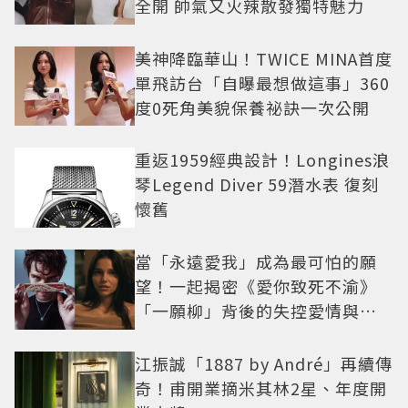
全開 帥氣又火辣散發獨特魅力
美神降臨華山！TWICE MINA首度
單飛訪台「自曝最想做這事」360
度0死角美貌保養祕訣一次公開
重返1959經典設計！Longines浪
琴Legend Diver 59潛水表 復刻
懷舊
當「永遠愛我」成為最可怕的願
望！一起揭密《愛你致死不渝》
「一願柳」背後的失控愛情與爆
紅之路
江振誠「1887 by André」再續傳
奇！甫開業摘米其林2星、年度開