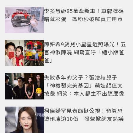
李多慧砸85萬牽新車！車牌號碼
暗藏彩蛋 鐵粉秒破解真正用意
陳妍希9歲兒小星星近照曝光！五
官神似陳曉 網驚直呼「縮小版爸
爸」
失散多年的父子？張凌赫兒子
「神複製完美基因」萌娃顏值太
搶戲 網笑：本人都生不出這麼像
柯佳嬿罕見表態挺公視！預算恐
遭刪凍逾10億 發聲掀網友熱議