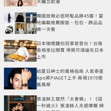
大曬北歐潮
韓國首爾必逛時髦品牌45選！當
地編輯推薦服裝、包包、飾品品
牌一次看
日本咖哩麵包冠軍首登台！台南
香格里拉開賣 得獎可頌搶先日本
上市
給夏日紳士的風格指南 人氣泰星
Apo將PIAGET上手 再現1970懷
舊風華
張凌赫王楚然「太會親」！《這
一秒過火》張凌赫人夫感爆棚 網