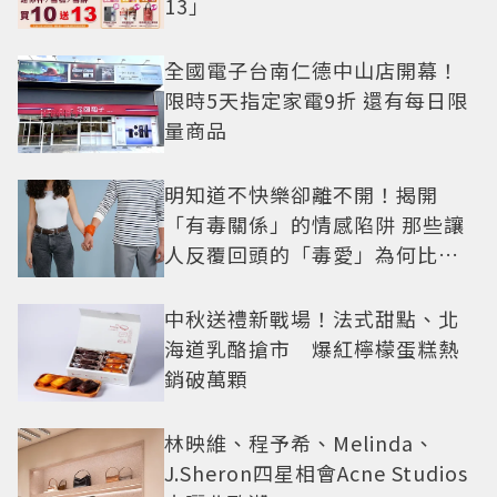
13」
全國電子台南仁德中山店開幕！
限時5天指定家電9折 還有每日限
量商品
明知道不快樂卻離不開！揭開
「有毒關係」的情感陷阱 那些讓
人反覆回頭的「毒愛」為何比菸
還難戒？
中秋送禮新戰場！法式甜點、北
海道乳酪搶市 爆紅檸檬蛋糕熱
銷破萬顆
林映維、程予希、Melinda、
J.Sheron四星相會Acne Studios