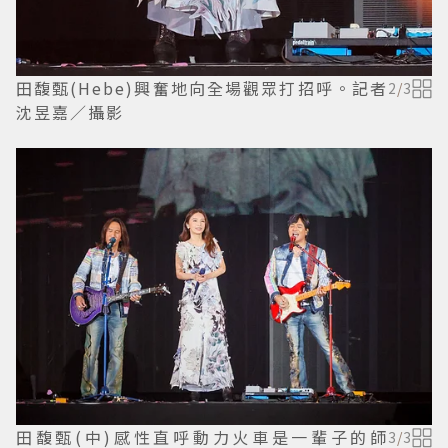
田馥甄(Hebe)興奮地向全場觀眾打招呼。記者
2
/
3
沈昱嘉／攝影
田馥甄(中)感性直呼動力火車是一輩子的師
3
/
3