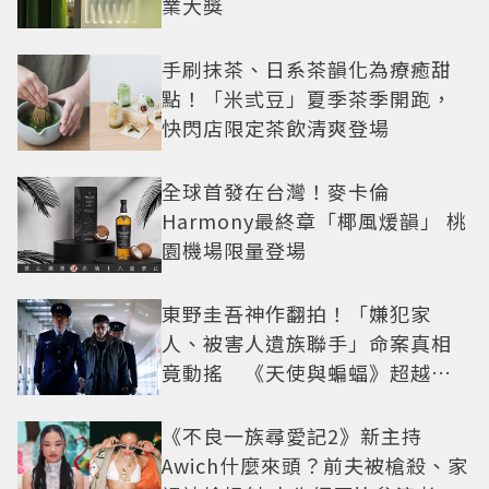
業大獎
手刷抹茶、日系茶韻化為療癒甜
點！「米弎豆」夏季茶季開跑，
快閃店限定茶飲清爽登場
全球首發在台灣！麥卡倫
Harmony最終章「椰風煖韻」 桃
園機場限量登場
東野圭吾神作翻拍！「嫌犯家
人、被害人遺族聯手」命案真相
竟動搖 《天使與蝙蝠》超越懸
疑框架展開
《不良一族尋愛記2》新主持
Awich什麼來頭？前夫被槍殺、家