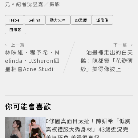
兄。記者沈昱嘉／攝影
Hebe
Selina
動力火車
庾澄慶
派偉俊
田馥甄
← 上一篇
下一篇 →
林映維、程予希、M
油畫裡走出的白天
elinda、J.Sheron四
鵝！陳都靈「花瓣薄
星相會Acne Studios
紗」美得像披上一層
大曬北歐潮
空氣 「頭紗遮面」玩
出新花樣朦朧美感太
仙
你可能會喜歡
0修圖真面目太扯！陳妍希「低胸
高衩禮服大秀身材」43歲近況完
美無死角 美得很高級