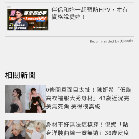
PR
伴侶和妳一起預防HPV，才有
資格說愛妳！
Recommended by
相關新聞
0修圖真面目太扯！陳妍希「低胸
高衩禮服大秀身材」43歲近況完
美無死角 美得很高級
身材不好無法這樣穿！倪妮「貼
身洋裝曲線一覽無遺」38歲尺度