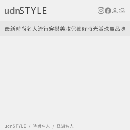
最新
時尚名人
流行穿搭
美妝保養
好時光
賞珠寶
品味
udnSTYLE
時尚名人
亞洲名人