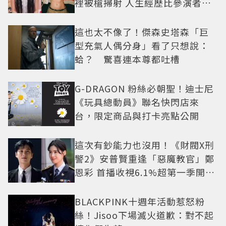
裡被槍掃射 人生經歷比參演者還
抓馬！
這也太不像了！傑森史塔森「巨
型充氣人偶分身」看了只想說：
蛤？ 驚喜連本尊都吐槽
G-DRAGON 粉絲必朝聖！迪士尼
《玩具總動員》聯名快閃店來
台，限定商品與打卡亮點公開
這次有鈔能力也沒用！《財閥X刑
警2》安普賢重逢「惡魔教官」鄭
恩彩 首播收視6.1%超第一季開紅
盤
BLACKPINK十週年活動惹怒粉
絲！Jisoo下場滅火道歉：對不起