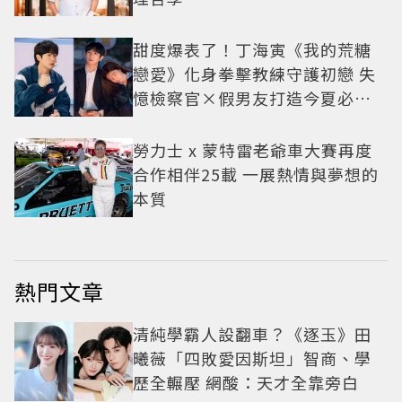
甜度爆表了！丁海寅《我的荒糖
戀愛》化身拳擊教練守護初戀 失
憶檢察官×假男友打造今夏必看
小甜劇
勞力士 x 蒙特雷老爺車大賽再度
合作相伴25載 一展熱情與夢想的
本質
熱門文章
清純學霸人設翻車？《逐玉》田
曦薇「四敗愛因斯坦」智商、學
歷全輾壓 網酸：天才全靠旁白