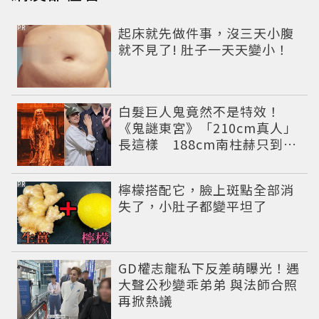
PR
起床就先做件事，沒三天小腹
就不見了! 肚子一天天變小！
白髮巨人鬼竟然不是特效！
《鬼謎東宮》「210cm真人」
長這樣 188cm南柱赫只到他
胸口
PR
檸檬搭配它，臉上斑點全部消
失了，小肚子都變平坦了
GD權志龍私下反差萌曝光！遇
大聲公秒變乖弟弟 與法師合照
再掀熱議