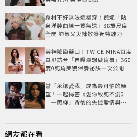
身材不好無法這樣穿！倪妮「貼
身洋裝曲線一覽無遺」38歲尺度
全開 帥氣又火辣散發獨特魅力
美神降臨華山！TWICE MINA首度
單飛訪台「自曝最想做這事」360
度0死角美貌保養祕訣一次公開
當「永遠愛我」成為最可怕的願
望！一起揭密《愛你致死不渝》
「一願柳」背後的失控愛情與爆
紅之路
網友都在看