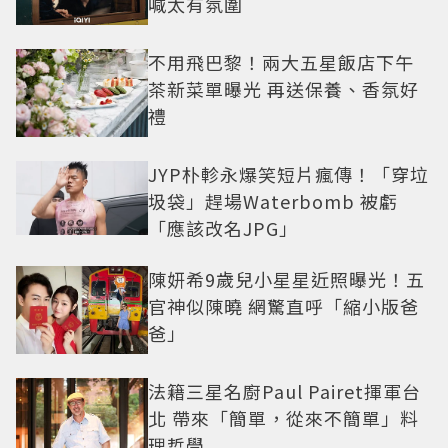
喊太有氛圍
不用飛巴黎！兩大五星飯店下午
茶新菜單曝光 再送保養、香氛好
禮
JYP朴軫永爆笑短片瘋傳！「穿垃
圾袋」趕場Waterbomb 被虧
「應該改名JPG」
陳妍希9歲兒小星星近照曝光！五
官神似陳曉 網驚直呼「縮小版爸
爸」
法籍三星名廚Paul Pairet揮軍台
北 帶來「簡單，從來不簡單」料
理哲學