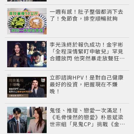
PR
一週有感！肚子整個都消下去
了！免節食，排空順暢就夠
李光洙終於報仇成功！金宇彬
「全程深情緊盯申敏兒」罕見
合體放閃 他突然暴走放聲狂吼
笑翻全場
PR
立即諮詢HPV！是對自己健康
最好的投資，把握現在不嫌
晚！
鬼怪、推理、戀愛一次滿足！
《毛骨悚然的戀愛》朴恩斌梁
世宗組「見鬼CP」挑戰《金特
務》收視王座