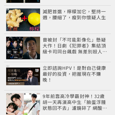
線
PR
減肥首選，檸檬加它，堅持一
週，腰細了，瘦到你懷疑人生
曾被封「不可能影像化」懸疑
大作！日劇《犯罪者》集結頂
級卡司同台飆戲 無差別殺人案
捲出政商黑幕
PR
立即諮詢HPV！是對自己健康
最好的投資，把握現在不嫌
晚！
9年前靠高冷學霸封神！32歲
胡一天再演高中生「臉蛋浮腫
狀態回不去」濾鏡碎了 網酸：
像教務主任