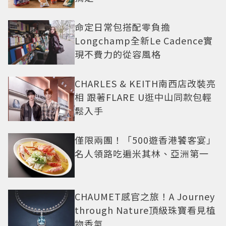
命定日常包搭配零負擔
Longchamp全新Le Cadence實
現不費力的從容風格
CHARLES & KEITH南西店改裝亮
相 跟著FLARE U逛中山同款包輕
鬆入手
僅限兩團！「500遊香港饕客宴」
名人領路吃遍米其林、亞洲第一
CHAUMET感官之旅！A Journey
through Nature頂級珠寶看見植
物香氣