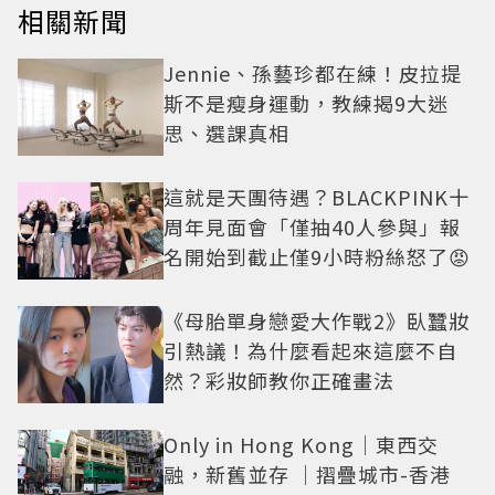
相關新聞
Jennie、孫藝珍都在練！皮拉提
斯不是瘦身運動，教練揭9大迷
思、選課真相
這就是天團待遇？BLACKPINK十
周年見面會「僅抽40人參與」報
名開始到截止僅9小時粉絲怒了😡
《母胎單身戀愛大作戰2》臥蠶妝
引熱議！為什麼看起來這麼不自
然？彩妝師教你正確畫法
Only in Hong Kong｜東西交
融，新舊並存 ｜摺疊城市-香港