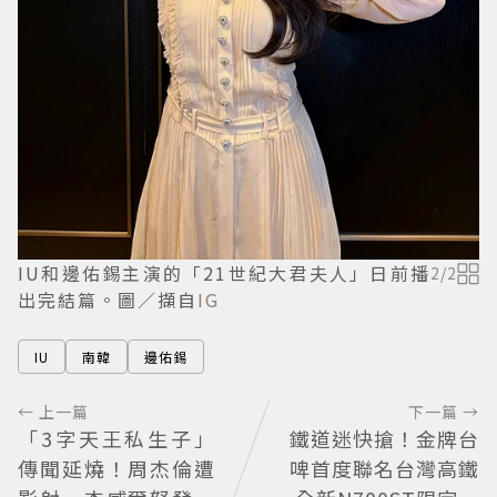
IU和邊佑錫主演的「21世紀大君夫人」日前播
2
/
2
出完結篇。圖／擷自
IG
IU
南韓
邊佑錫
← 上一篇
下一篇 →
「3字天王私生子」
鐵道迷快搶！金牌台
傳聞延燒！周杰倫遭
啤首度聯名台灣高鐵