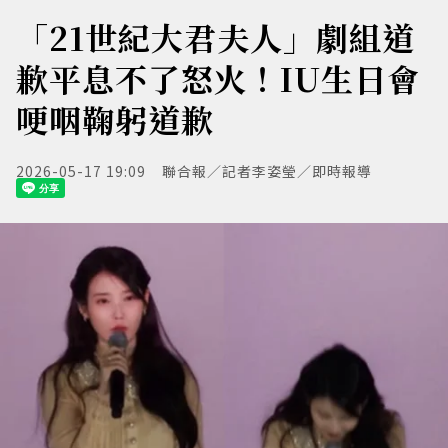
「21世紀大君夫人」劇組道
歉平息不了怒火！IU生日會
哽咽鞠躬道歉
2026-05-17 19:09
聯合報／記者李姿瑩／即時報導