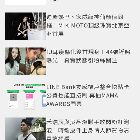
迪麗熱巴、宋威龍神仙顏值同
框！MIKIMOTO頂級珠寶北京亞
洲首展
IU耳疾惡化後首現身！44張近照
曝光 真實狀態引粉絲關注
LINE Bank友感帳戶整合快點卡
公費也能直接刷 再抽MAMA
AWARDS門票
禾浩辰與吳品潔聯手放閃粉紅泡
泡！時髦皮件上身情人節買物清
單這裡看