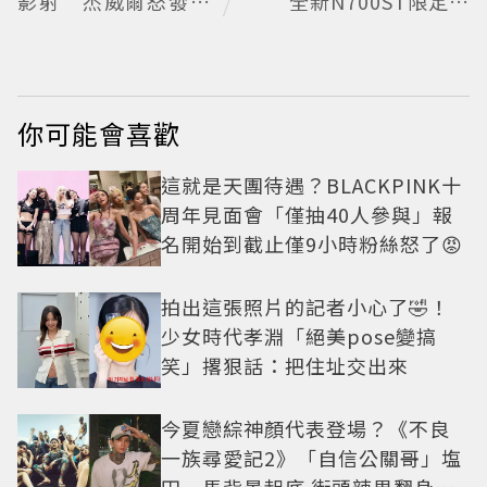
影射 杰威爾怒發聲
全新N700ST限定罐
明
開賣
你可能會喜歡
這就是天團待遇？BLACKPINK十
周年見面會「僅抽40人參與」報
名開始到截止僅9小時粉絲怒了😡
拍出這張照片的記者小心了🤣！
少女時代孝淵「絕美pose變搞
笑」撂狠話：把住址交出來
今夏戀綜神顏代表登場？《不良
一族尋愛記2》「自信公關哥」塩