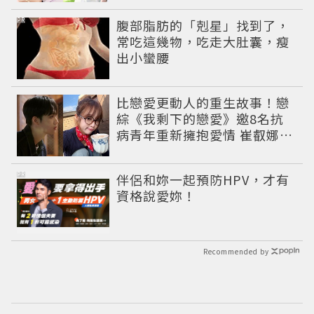
PR
腹部脂肪的「剋星」找到了，
常吃這幾物，吃走大肚囊，瘦
出小蠻腰
比戀愛更動人的重生故事！戀
綜《我剩下的戀愛》邀8名抗
病青年重新擁抱愛情 崔叡娜淚
揭童年抗癌傷痛
PR
伴侶和妳一起預防HPV，才有
資格說愛妳！
Recommended by