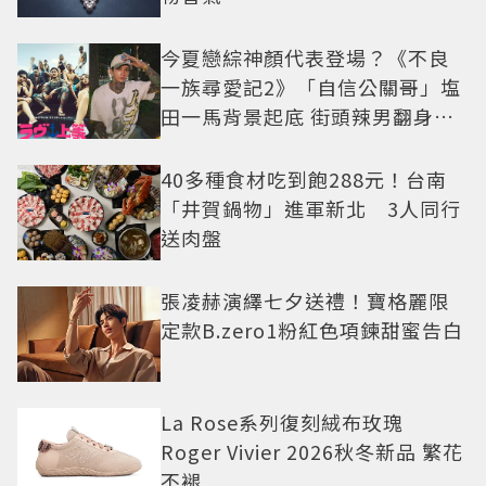
今夏戀綜神顏代表登場？《不良
一族尋愛記2》「自信公關哥」塩
田一馬背景起底 街頭辣男翻身當
老闆
40多種食材吃到飽288元！台南
「井賀鍋物」進軍新北 3人同行
送肉盤
張凌赫演繹七夕送禮！寶格麗限
定款B.zero1粉紅色項鍊甜蜜告白
La Rose系列復刻絨布玫瑰
Roger Vivier 2026秋冬新品 繁花
不褪