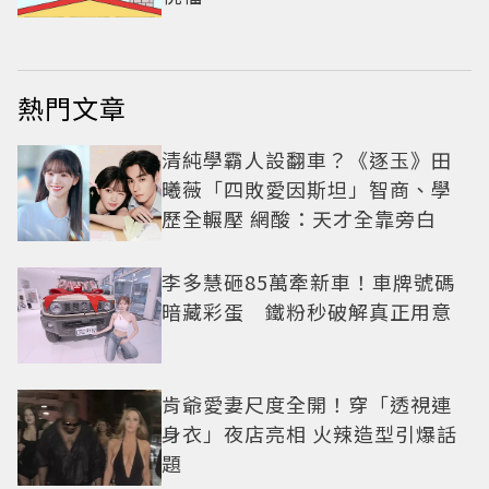
熱門文章
清純學霸人設翻車？《逐玉》田
曦薇「四敗愛因斯坦」智商、學
歷全輾壓 網酸：天才全靠旁白
李多慧砸85萬牽新車！車牌號碼
暗藏彩蛋 鐵粉秒破解真正用意
肯爺愛妻尺度全開！穿「透視連
身衣」夜店亮相 火辣造型引爆話
題