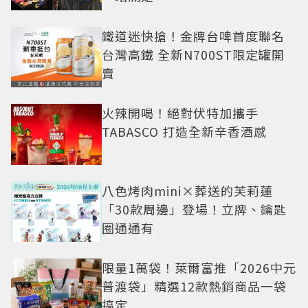
鐵道迷快搶！金牌台啤首度聯名
台灣高鐵 全新N700ST限定罐開
賣
火辣開喝！絕對伏特加攜手
TABASCO 打造全新辛香酒感
八色烤肉mini×葬送的芙莉蓮
「30款周邊」登場！立牌、鑰匙
圈通通有
限量1萬袋！萊爾富推「2026中元
普渡袋」精選12款熱銷商品一袋
搞定