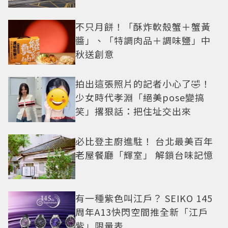
不只月餅！「酥炸軟殼蟹＋蟹黃
醬」、「特調肉品＋調味鹽」中
秋送創意
拍出這張照片的記者小心了🤣！
少女時代孝淵「絕美pose變搞
笑」撂狠話：把住址交出來
必比登主廚進駐！ 台北最美百年
老屋餐廳「輝室」 解鎖台味記憶
有一種紫色叫江戶？ SEIKO 145
周年A13快閃空間推全新「江戶
紫」限量表