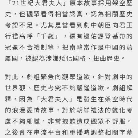
「21世紀大君夫人」原本故事採用架空歷
史，但觀眾看得相當認真，認為相關歷史
考證不足。尤其是當看到劇中朝臣向君王
行禮高呼「千歲」，還有邊佑錫登基帶的
冠冕不合禮制等，把南韓當作是中國的藩
屬國，被認為涉嫌矮化國格、扭曲歷史。
對此，劇組緊急向觀眾道歉，針對劇中的
世界觀、歷史考究不夠嚴謹道歉。劇組解
釋，因為「大君夫人」是發生在架空時代
的浪漫愛情故事，對於朝鮮禮法的變化考
慮不夠細膩，非常抱歉造成觀眾不舒服。
之後會在串流平台和重播時調整相關字幕