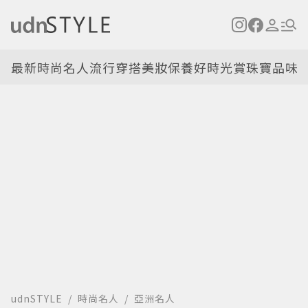
最新
時尚名人
流行穿搭
美妝保養
好時光
賞珠寶
品味
udnSTYLE
時尚名人
亞洲名人