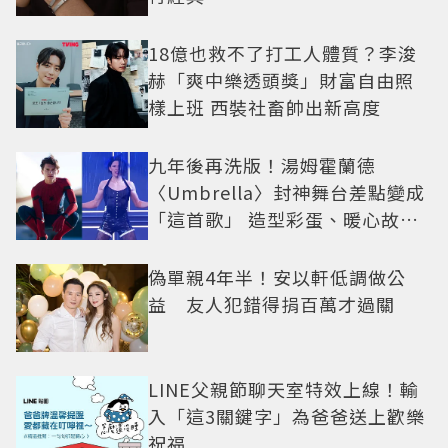
18億也救不了打工人體質？李浚
赫「爽中樂透頭獎」財富自由照
樣上班 西裝社畜帥出新高度
九年後再洗版！湯姆霍蘭德
〈Umbrella〉封神舞台差點變成
「這首歌」 造型彩蛋、暖心故事
一次公開
偽單親4年半！安以軒低調做公
益 友人犯錯得捐百萬才過關
LINE父親節聊天室特效上線！輸
入「這3關鍵字」為爸爸送上歡樂
祝福