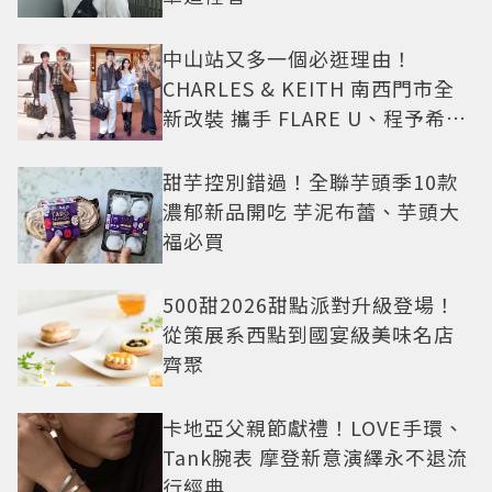
中山站又多一個必逛理由！
CHARLES & KEITH 南西門市全
新改裝 攜手 FLARE U、程予希演
繹秋季時尚
甜芋控別錯過！全聯芋頭季10款
濃郁新品開吃 芋泥布蕾、芋頭大
福必買
500甜2026甜點派對升級登場！
從策展系西點到國宴級美味名店
齊聚
卡地亞父親節獻禮！LOVE手環、
Tank腕表 摩登新意演繹永不退流
行經典