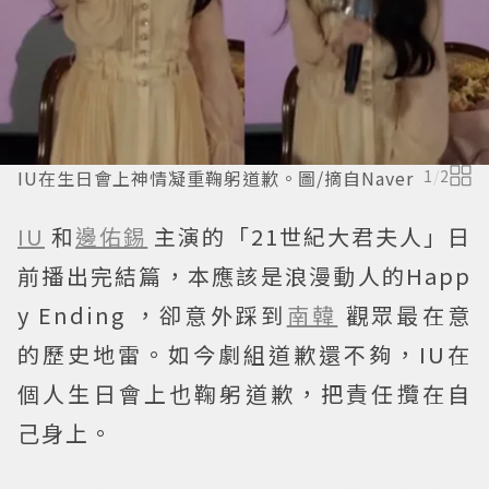
IU在生日會上神情凝重鞠躬道歉。圖/摘自Naver
1
/
2
IU
和
邊佑錫
主演的「21世紀大君夫人」日
前播出完結篇，本應該是浪漫動人的Happ
y Ending ，卻意外踩到
南韓
觀眾最在意
的歷史地雷。如今劇組道歉還不夠，IU在
個人生日會上也鞠躬道歉，把責任攬在自
己身上。