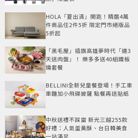
HOLA「夏出清」開跑！精選4萬
件商品任2件5折 限定門市絕版品
5折起
「黑毛屋」插旗高雄夢時代「連3
天送肉盤」！ 樂多多送40組鐵板
燒套餐
BELLINI全新兒童餐登場！手工車
車麵加小飛碟披薩 點餐再送貼紙
中秋送禮不踩雷 新光三越255款
好禮：人氣蛋黃酥、台日韓美食
一站滿足