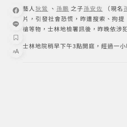
藝人
狄鶯
、
孫鵬
之子
孫安佐
（現名
片，引發社會恐慌，昨遭搜索、拘提
槍等物，士林地檢署訊後，昨晚依涉
士林地院稍早下午3點開庭，經過一