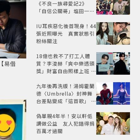
《不良一族尋愛記2》
「自信公關哥」塩田一馬
背景起底 街頭辣男翻身當
老闆
IU耳疾惡化後首現身！44
張近照曝光 真實狀態引
粉絲關注
18億也救不了打工人體
【易借
質？李浚赫「爽中樂透頭
獎」財富自由照樣上班 西
裝社畜帥出新高度
九年後再洗版！湯姆霍蘭
德〈Umbrella〉封神舞
台差點變成「這首歌」 造
型彩蛋、暖心故事一次公
開
偽單親4年半！安以軒低
調做公益 友人犯錯得捐
百萬才過關