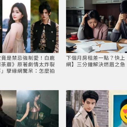
歡竟是禁忌強制愛！白鹿
下個月房租差一點？快上
到荼蘼》原著劇情太炸裂
網】三分鐘解決燃眉之急
浮」孽緣網驚呆：怎麼拍