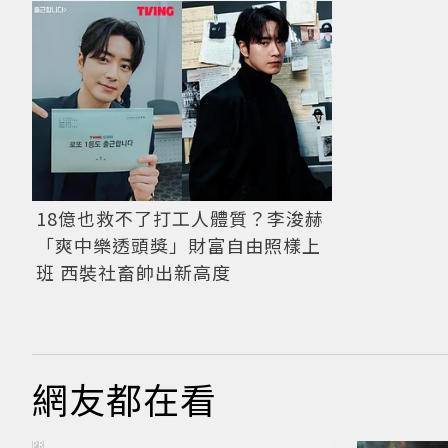
18億也救不了打工人體質？李浚赫
「爽中樂透頭獎」財富自由照樣上
班 西裝社畜帥出新高度
網友都在看
PR