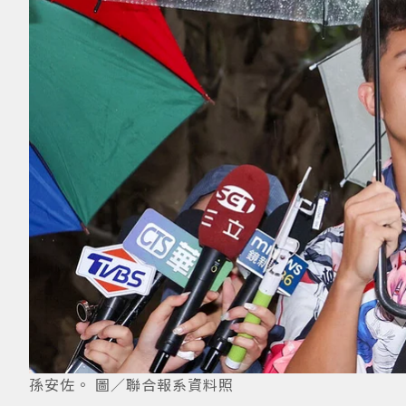
孫安佐。 圖／聯合報系資料照