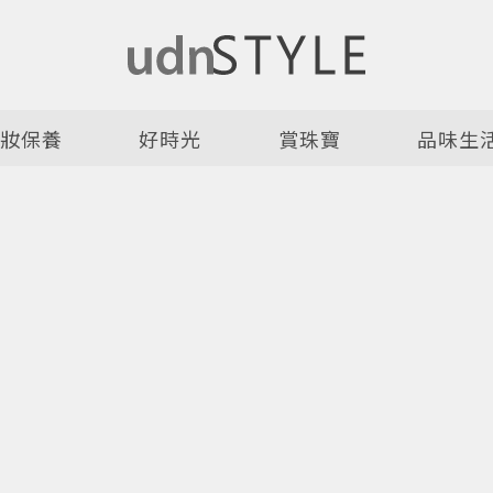
美妝保養
好時光
賞珠寶
品味生