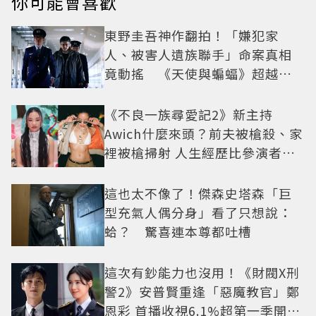
你可能會喜歡
東野圭吾神作翻拍！「嫌犯家
人、被害人遺族聯手」命案真相
竟動搖 《天使與蝙蝠》超越懸
疑框架展開
《不良一族尋愛記2》新主持
Awich什麼來頭？前夫被槍殺、家
裡被槍掃射 人生經歷比參演者還
抓馬！
這也太不像了！傑森史塔森「巨
型充氣人偶分身」看了只想說：
蛤？ 驚喜連本尊都吐槽
這次有鈔能力也沒用！《財閥X刑
警2》安普賢重逢「惡魔教官」鄭
恩彩 首播收視6.1%超第一季開紅