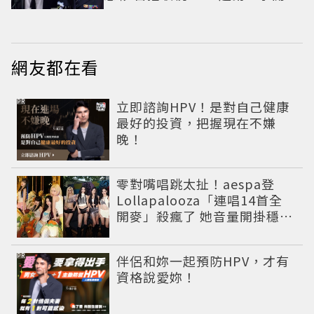
盤
網友都在看
PR
立即諮詢HPV！是對自己健康
最好的投資，把握現在不嫌
晚！
零對嘴唱跳太扯！aespa登
Lollapalooza「連唱14首全
開麥」殺瘋了 她音量開掛穩到
像吞CD
PR
伴侶和妳一起預防HPV，才有
資格說愛妳！