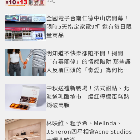
全國電子台南仁德中山店開幕！
限時5天指定家電9折 還有每日限
量商品
明知道不快樂卻離不開！揭開
「有毒關係」的情感陷阱 那些讓
人反覆回頭的「毒愛」為何比菸
還難戒？
中秋送禮新戰場！法式甜點、北
海道乳酪搶市 爆紅檸檬蛋糕熱
銷破萬顆
林映維、程予希、Melinda、
J.Sheron四星相會Acne Studios
大曬北歐潮