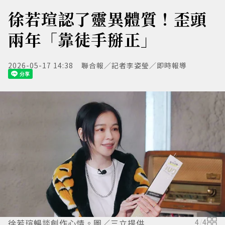
徐若瑄認了靈異體質！歪頭
兩年「靠徒手掰正」
2026-05-17 14:38
聯合報／記者李姿瑩／即時報導
徐若瑄暢談創作心情。圖／三立提供
4
/
4