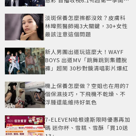
盤
淡斑保養怎麼擦都沒效？皮膚科
林暐熙醫師揭3大關鍵，30+女性
最該注意這個問題
新人男團出道玩這麼大！WAYF
BOYS 出道MV「跳舞跳到集體脫
褲」超鬧 30秒對鏡清唱影片爆紅
機上保養怎麼做？空姐也在用的7
個保濕技巧，下飛機不乾燥、不
浮腫還能維持好氣色
7-ELEVEN哈根達斯限時優惠再加
碼 迷你杯、雪糕、雪酥「買10送
13」