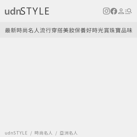
最新
時尚名人
流行穿搭
美妝保養
好時光
賞珠寶
品味
udnSTYLE
時尚名人
亞洲名人