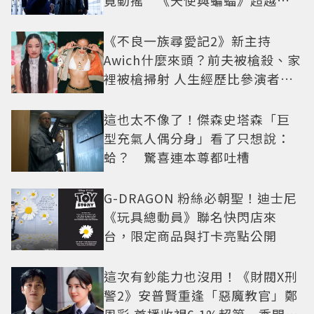
疑框架展開
《不良一族尋愛記2》新主持
Awich什麼來頭？前夫被槍殺、家
裡被槍掃射 人生經歷比參演者還
抓馬！
這也太不像了！傑森史塔森「巨
型充氣人偶分身」看了只想說：
蛤？ 驚喜連本尊都吐槽
G-DRAGON 粉絲必朝聖！迪士尼
《玩具總動員》聯名快閃店來
台，限定商品與打卡亮點公開
這次有鈔能力也沒用！《財閥X刑
警2》安普賢重逢「惡魔教官」鄭
恩彩 首播收視6.1%超第一季開紅