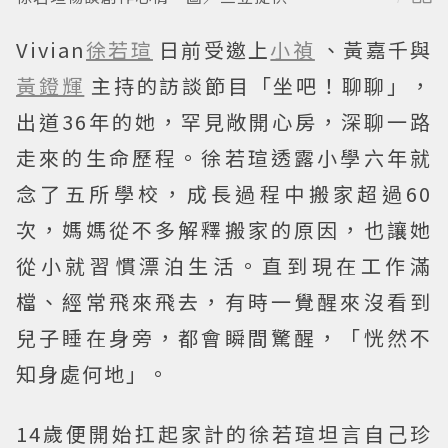
Vivian
徐若瑄
日前受邀上
小禎
、黃嘉千與
黃鐙輝
主持的訪談節目「坐吧！聊聊」，
出道36年的她，罕見敞開心房，深聊一路
走來的生命歷程。徐若瑄透露小學六年就
念了五所學校，成長過程中搬家超過60
次，媽媽從不多解釋搬家的原因，也讓她
從小就習慣漂泊生活。直到現在工作滿
檔、經常飛來飛去，有時一覺醒來沒看到
兒子睡在身旁，都會瞬間驚醒，「恍然不
知身處何地」。
14歲便開始扛起家計的徐若瑄坦言自己珍