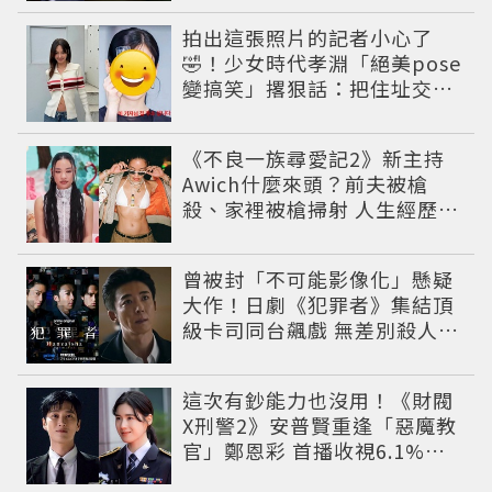
拍出這張照片的記者小心了
🤣！少女時代孝淵「絕美pose
變搞笑」撂狠話：把住址交出
來
《不良一族尋愛記2》新主持
Awich什麼來頭？前夫被槍
殺、家裡被槍掃射 人生經歷比
參演者還抓馬！
曾被封「不可能影像化」懸疑
大作！日劇《犯罪者》集結頂
級卡司同台飆戲 無差別殺人案
捲出政商黑幕
這次有鈔能力也沒用！《財閥
X刑警2》安普賢重逢「惡魔教
官」鄭恩彩 首播收視6.1%超
第一季開紅盤