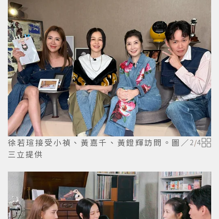
徐若瑄接受小禎、黃嘉千、黃鐙輝訪問。圖／
2
/
4
三立提供