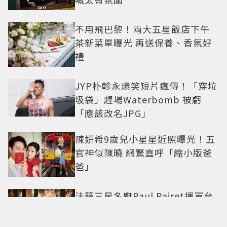
不用飛巴黎！兩大五星飯店下午
茶新菜單曝光 再送保養、香氛好
禮
JYP朴軫永爆笑短片瘋傳！「穿垃
圾袋」趕場Waterbomb 被虧
「應該改名JPG」
陳妍希9歲兒小星星近照曝光！五
官神似陳曉 網驚直呼「縮小版爸
爸」
法籍三星名廚Paul Pairet揮軍台
北 帶來「簡單，從來不簡單」料
理哲學