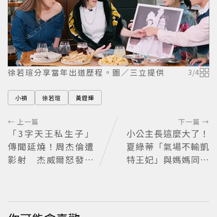
徐若瑄分享當年出道歷程。圖／三立提供
3
/
4
小禎
徐若瑄
黃鐙輝
← 上一篇
下一篇 →
「3字天王私生子」
小公主長這麼大了！
傳聞延燒！周杰倫遭
夏綠蒂「氣場不輸凱
影射 杰威爾怒發聲
特王妃」與媽媽同框
明
散發獨特優雅氣質 網
友狂讚