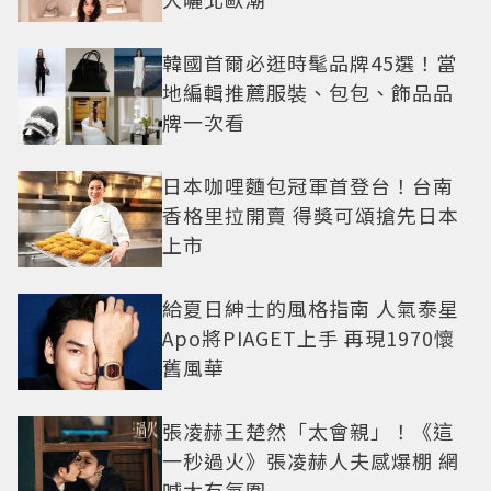
韓國首爾必逛時髦品牌45選！當
地編輯推薦服裝、包包、飾品品
牌一次看
日本咖哩麵包冠軍首登台！台南
香格里拉開賣 得獎可頌搶先日本
上市
給夏日紳士的風格指南 人氣泰星
Apo將PIAGET上手 再現1970懷
舊風華
張凌赫王楚然「太會親」！《這
一秒過火》張凌赫人夫感爆棚 網
喊太有氛圍