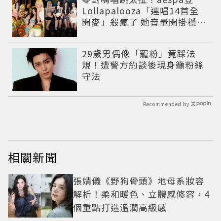
Lollapalooza「連唱14首全
開麥」殺瘋了 她音量開掛穩到
像吞CD
29歲男偶像「寵粉」竟踩法
規！遭警方約談後現身籲粉絲
守法
Recommended by
相關新聞
張婧儀《野狗骨頭》地母系妝容
解析！柔和暖色、立體感修容，4
個重點打造溫潤高級感