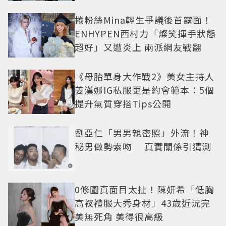
捲粉絲Mina輕生爭議後首露面！
ENHYPEN西村力「燦笑揮手狀態
超好」又遭炎上 兩派網友戰翻
《母胎單身大作戰2》美女主持人
姜漢娜IG私服更是約會範本：5個
提升氣質穿搭Tips公開
劉亞仁「男男親密照」外流！神
秘男做勢索吻 真實關係引猜測
0修圖真面目太扯！陳妍希「低胸
高衩禮服大秀身材」43歲近況完
美無死角 美得很高級