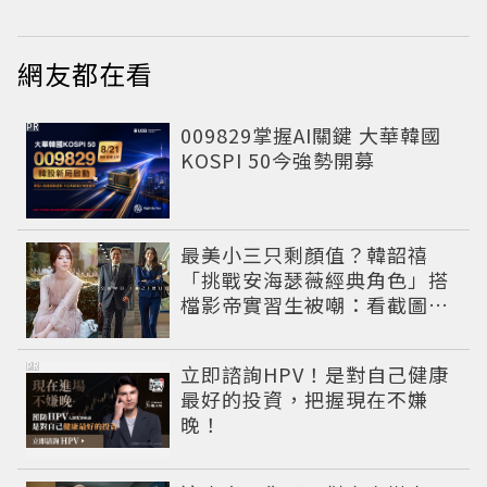
網友都在看
PR
009829掌握AI關鍵 大華韓國
KOSPI 50今強勢開募
最美小三只剩顏值？韓韶禧
「挑戰安海瑟薇經典角色」搭
檔影帝實習生被嘲：看截圖就
感受到演技
PR
立即諮詢HPV！是對自己健康
最好的投資，把握現在不嫌
晚！