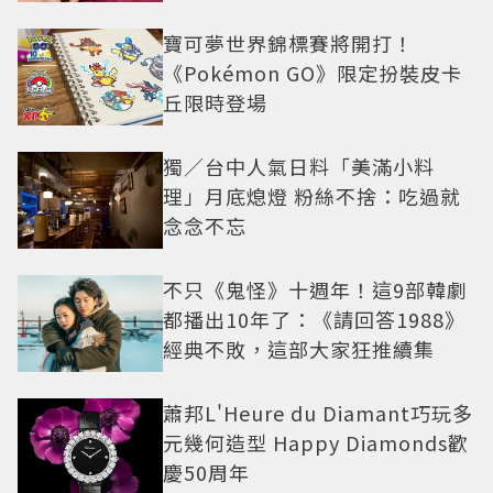
寶可夢世界錦標賽將開打！
《Pokémon GO》限定扮裝皮卡
丘限時登場
獨／台中人氣日料「美滿小料
理」月底熄燈 粉絲不捨：吃過就
念念不忘
不只《鬼怪》十週年！這9部韓劇
都播出10年了：《請回答1988》
經典不敗，這部大家狂推續集
蕭邦L'Heure du Diamant巧玩多
元幾何造型 Happy Diamonds歡
慶50周年