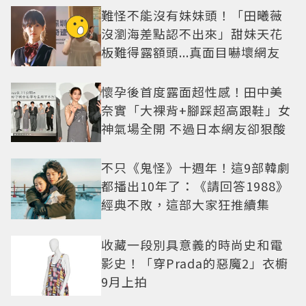
難怪不能沒有妹妹頭！「田曦薇
沒瀏海差點認不出來」甜妹天花
板難得露額頭...真面目嚇壞網友
懷孕後首度露面超性感！田中美
奈實「大裸背+腳踩超高跟鞋」女
神氣場全開 不過日本網友卻狠酸
不只《鬼怪》十週年！這9部韓劇
都播出10年了：《請回答1988》
經典不敗，這部大家狂推續集
收藏一段別具意義的時尚史和電
影史！「穿Prada的惡魔2」衣櫥
9月上拍