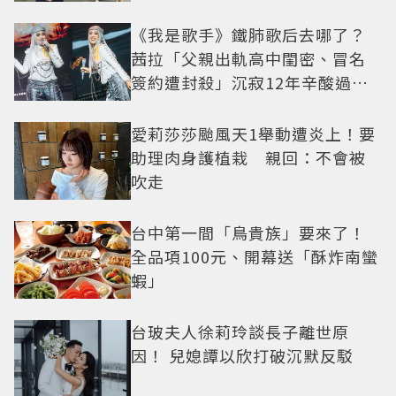
《我是歌手》鐵肺歌后去哪了？
茜拉「父親出軌高中閨密、冒名
簽約遭封殺」沉寂12年辛酸過往
曝光
愛莉莎莎颱風天1舉動遭炎上！要
助理肉身護植栽 親回：不會被
吹走
台中第一間「鳥貴族」要來了！
全品項100元、開幕送「酥炸南蠻
蝦」
台玻夫人徐莉玲談長子離世原
因！ 兒媳譚以欣打破沉默反駁