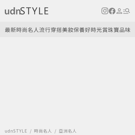
最新
時尚名人
流行穿搭
美妝保養
好時光
賞珠寶
品味
udnSTYLE
時尚名人
亞洲名人