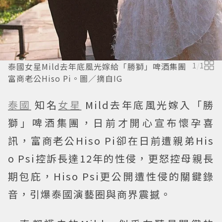
泰國女星Mild去年底風光嫁給「勝獅」啤酒集團
1
/
1
富商老公Hiso Pi。圖／摘自IG
泰國
知名
女星
Mild去年底風光嫁入「勝
獅」啤酒集團，日前才開心宣布懷孕喜
訊，富商老公Hiso Pi卻在日前遭親弟His
o Psi控訴長達12年的性侵，更怒控母親長
期包庇，Hiso Psi更公開遭性侵的關鍵錄
音，引爆泰國演藝圈與商界震撼。