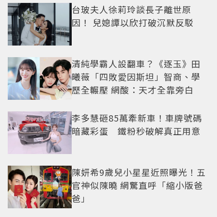
台玻夫人徐莉玲談長子離世原
因！ 兒媳譚以欣打破沉默反駁
清純學霸人設翻車？《逐玉》田
曦薇「四敗愛因斯坦」智商、學
歷全輾壓 網酸：天才全靠旁白
李多慧砸85萬牽新車！車牌號碼
暗藏彩蛋 鐵粉秒破解真正用意
陳妍希9歲兒小星星近照曝光！五
官神似陳曉 網驚直呼「縮小版爸
爸」