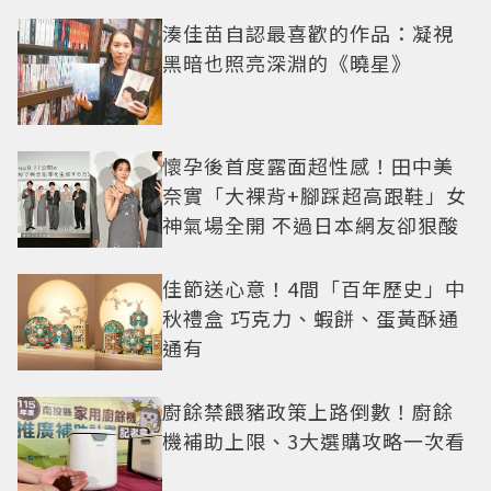
湊佳苗自認最喜歡的作品：凝視
黑暗也照亮深淵的《曉星》
懷孕後首度露面超性感！田中美
奈實「大裸背+腳踩超高跟鞋」女
神氣場全開 不過日本網友卻狠酸
佳節送心意！4間「百年歷史」中
秋禮盒 巧克力、蝦餅、蛋黃酥通
通有
廚餘禁餵豬政策上路倒數！廚餘
機補助上限、3大選購攻略一次看