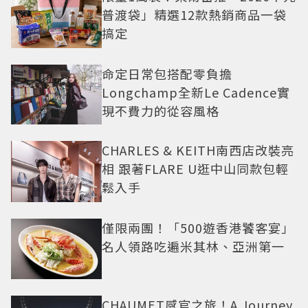
普渡袋」精選12款熱銷商品一袋
搞定
命定日常包搭配零負擔
Longchamp全新Le Cadence實
現不費力的從容風格
CHARLES & KEITH南西店改裝亮
相 跟著FLARE U逛中山同款包輕
鬆入手
僅限兩團！「500遊香港饕客宴」
名人領路吃遍米其林、亞洲第一
CHAUMET感官之旅！A Journey