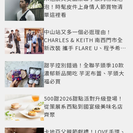
泡！時髦皮件上身情人節買物清
單這裡看
中山站又多一個必逛理由！
CHARLES & KEITH 南西門市全
新改裝 攜手 FLARE U、程予希演
繹秋季時尚
甜芋控別錯過！全聯芋頭季10款
濃郁新品開吃 芋泥布蕾、芋頭大
福必買
500甜2026甜點派對升級登場！
從策展系西點到國宴級美味名店
齊聚
卡地亞父親節獻禮！LOVE手環、