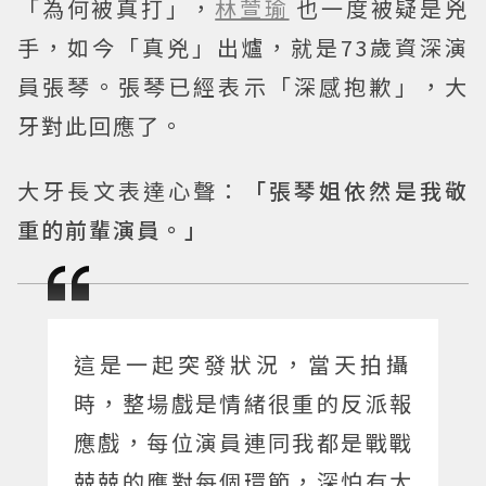
「為何被真打」，
林萱瑜
也一度被疑是兇
手，如今「真兇」出爐，就是73歲資深演
員張琴。張琴已經表示「深感抱歉」，大
牙對此回應了。
大牙長文表達心聲：
「張琴姐依然是我敬
重的前輩演員。」
這是一起突發狀況，當天拍攝
時，整場戲是情緒很重的反派報
應戲，每位演員連同我都是戰戰
兢兢的應對每個環節，深怕有太