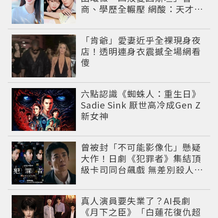
商、學歷全輾壓 網酸：天才全
靠旁白
「肯爺」愛妻近乎全裸現身夜
店！透明連身衣震撼全場網看
傻
六點認識《蜘蛛人：重生日》
Sadie Sink 厭世高冷成Gen Z
新女神
曾被封「不可能影像化」懸疑
大作！日劇《犯罪者》集結頂
級卡司同台飆戲 無差別殺人案
捲出政商黑幕
真人演員要失業了？AI長劇
《月下之臣》「白蓮花復仇超