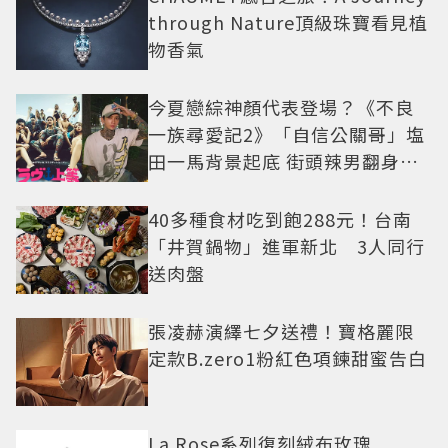
through Nature頂級珠寶看見植
物香氣
今夏戀綜神顏代表登場？《不良
一族尋愛記2》「自信公關哥」塩
田一馬背景起底 街頭辣男翻身當
老闆
40多種食材吃到飽288元！台南
「井賀鍋物」進軍新北 3人同行
送肉盤
張凌赫演繹七夕送禮！寶格麗限
定款B.zero1粉紅色項鍊甜蜜告白
La Rose系列復刻絨布玫瑰