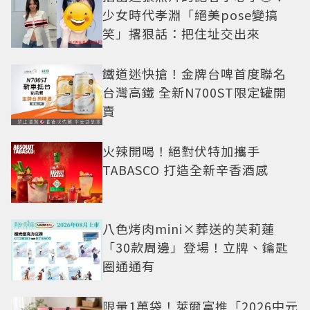
少女時代孝淵「絕美pose變搞
笑」撂狠話：把住址交出來
鐵道迷快搶！金牌台啤首度聯名
台灣高鐵 全新N700ST限定罐開
賣
火辣開喝！絕對伏特加攜手
TABASCO 打造全新辛香酒感
八色烤肉mini×葬送的芙莉蓮
「30款周邊」登場！立牌、鑰匙
圈通通有
限量1萬袋！萊爾富推「2026中元