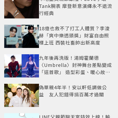
Tank腕表 摩登新意演繹永不退流
行經典
18億也救不了打工人體質？李浚
赫「爽中樂透頭獎」財富自由照
樣上班 西裝社畜帥出新高度
九年後再洗版！湯姆霍蘭德
〈Umbrella〉封神舞台差點變成
「這首歌」 造型彩蛋、暖心故事
一次公開
偽單親4年半！安以軒低調做公
益 友人犯錯得捐百萬才過關
LINE父親節聊天室特效上線！輸