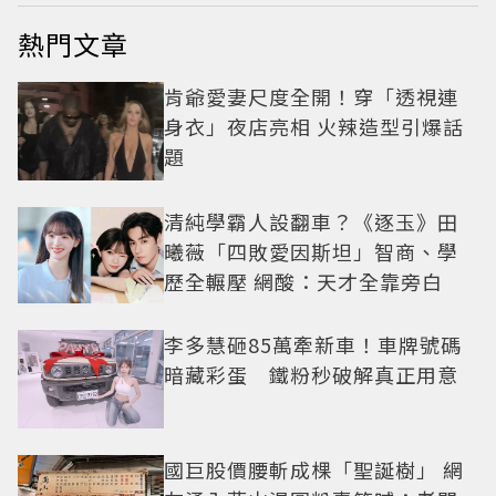
熱門文章
肯爺愛妻尺度全開！穿「透視連
身衣」夜店亮相 火辣造型引爆話
題
清純學霸人設翻車？《逐玉》田
曦薇「四敗愛因斯坦」智商、學
歷全輾壓 網酸：天才全靠旁白
李多慧砸85萬牽新車！車牌號碼
暗藏彩蛋 鐵粉秒破解真正用意
國巨股價腰斬成棵「聖誕樹」 網