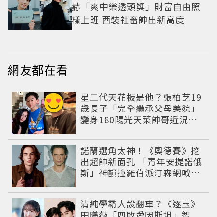
赫「爽中樂透頭獎」財富自由照
樣上班 西裝社畜帥出新高度
網友都在看
星二代天花板是他？張柏芝19
歲長子「完全繼承父母美貌」
變身180陽光天菜帥哥近況曝
光
諾蘭選角太神！《奧德賽》挖
出超帥新面孔 「青年安提諾俄
斯」神韻撞羅伯派汀森網喊：
夢回愛德華！
清純學霸人設翻車？《逐玉》
田曦薇「四敗愛因斯坦」智