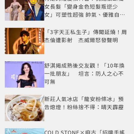
女長髮「變身金色短髮叛逆少
女」可塑性超強 帥氣、優雅自由
切換
「3字天王私生子」傳聞延燒！周
杰倫遭影射 杰威爾怒發聲明
舒淇揭成熟後交友觀！「10年換
一批朋友」 坦言：防人之心不
可無
新莊人氣冰店「龍安粉條冰」預
告熄燈！粉絲捨不得：晴天霹靂
COLD STONE×麻古「招牌手搖