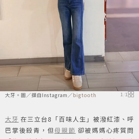
大牙。圖／擷自Instagram／
bigtooth
1
/
1
大牙
在三立台8「百味人生」被潑紅漆、呼
巴掌後殺青，但
母親節
卻被媽媽心疼質問