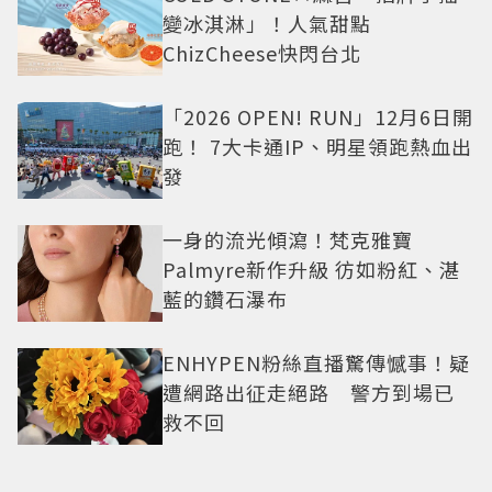
變冰淇淋」！人氣甜點
ChizCheese快閃台北
「2026 OPEN! RUN」12月6日開
跑！ 7大卡通IP、明星領跑熱血出
發
一身的流光傾瀉！梵克雅寶
Palmyre新作升級 彷如粉紅、湛
藍的鑽石瀑布
ENHYPEN粉絲直播驚傳憾事！疑
遭網路出征走絕路 警方到場已
救不回