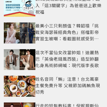
入「這3關鍵字」為爸爸送上歡樂
祝福
最美小三只剩顏值？韓韶禧「挑
戰安海瑟薇經典角色」搭檔影帝
實習生被嘲：看截圖就感受到演
技
這次不當仙女改當帥姐！迪麗熱
巴「英倫老錢風西裝」造型帥翻
化身馬術師網喊：現代版李長歌
姓名音同「鮪」注意！台北萬豪
主餐免費升等 父親節加碼鮪魚現
切秀
行走的短髮教科書！倪妮狠斷仙