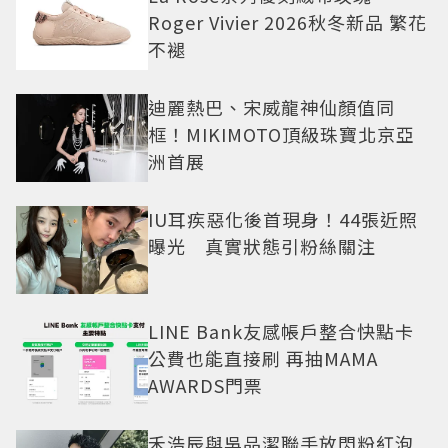
Roger Vivier 2026秋冬新品 繁花
不褪
迪麗熱巴、宋威龍神仙顏值同
框！MIKIMOTO頂級珠寶北京亞
洲首展
IU耳疾惡化後首現身！44張近照
曝光 真實狀態引粉絲關注
LINE Bank友感帳戶整合快點卡
公費也能直接刷 再抽MAMA
AWARDS門票
禾浩辰與吳品潔聯手放閃粉紅泡