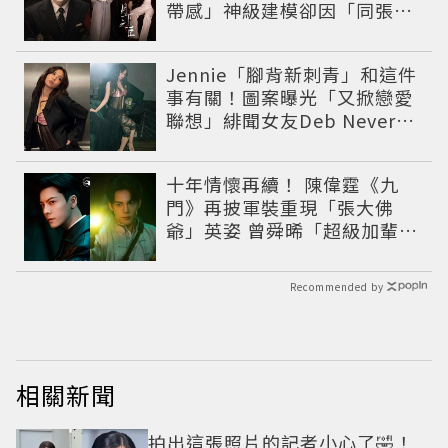
帶感」神級建模卻因「同張
臉」掀爭議
Jennie「腳背新刺青」和這件
事有關！圖案曝光「又掀戀愛
聯想」緋聞女友Deb Never再
遭網友點名
十年情懷再續！ 陳偉霆《九
門》再披軍裝重現「張大佛
爺」英姿 曾舜晞「超級加輩」
串起吳家宿命
Recommended by
相關新聞
拍出這張照片的記者小心了🤣！