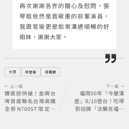
再次謝謝各界的關心及慰問，張
琴姐依然是我敬重的前輩演員，
我跟萱瑜更是如常溝通順暢的好
姐妹，謝謝大家。
大牙
林萱瑜
母親節
← 上一篇
下一篇 →
鐵道迷快搶！金牌台
福岡50年「今屋漢
啤首度聯名台灣高鐵
堡」8/10登台！吃得
全新N700ST限定罐
到招牌「法蘭克福起
開賣
司雞蛋堡」