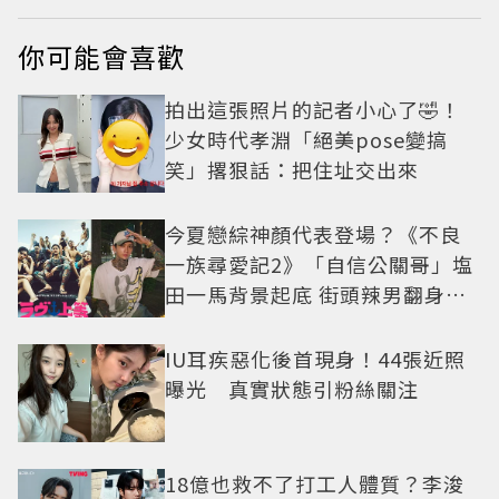
你可能會喜歡
拍出這張照片的記者小心了🤣！
少女時代孝淵「絕美pose變搞
笑」撂狠話：把住址交出來
今夏戀綜神顏代表登場？《不良
一族尋愛記2》「自信公關哥」塩
田一馬背景起底 街頭辣男翻身當
老闆
IU耳疾惡化後首現身！44張近照
曝光 真實狀態引粉絲關注
18億也救不了打工人體質？李浚