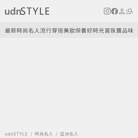
最新
時尚名人
流行穿搭
美妝保養
好時光
賞珠寶
品味
udnSTYLE
時尚名人
亞洲名人