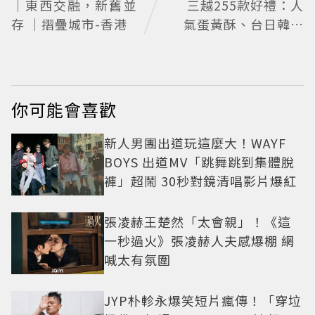
｜東西交融，新舊並
三越255款好禮：人
存 ｜摺疊城市-香港
氣蛋黃酥、台日韓美
食一站滿足
你可能會喜歡
新人男團出道玩這麼大！WAYF
BOYS 出道MV「跳舞跳到集體脫
褲」超鬧 30秒對鏡清唱影片爆紅
張凌赫王楚然「太會親」！《這
一秒過火》張凌赫人夫感爆棚 網
喊太有氛圍
JYP朴軫永爆笑短片瘋傳！「穿垃