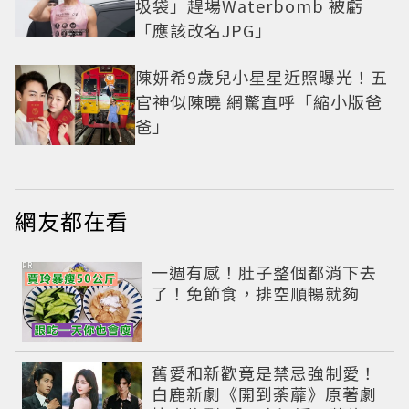
圾袋」趕場Waterbomb 被虧
「應該改名JPG」
陳妍希9歲兒小星星近照曝光！五
官神似陳曉 網驚直呼「縮小版爸
爸」
網友都在看
PR
一週有感！肚子整個都消下去
了！免節食，排空順暢就夠
舊愛和新歡竟是禁忌強制愛！
白鹿新劇《開到荼蘼》原著劇