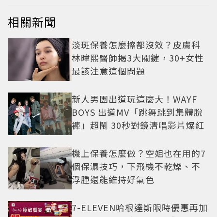
相關新聞
淡斑保養怎麼擦都沒效？皮膚科
林暐熙醫師揭3大關鍵，30+女性
最該注意這個問題
新人男團出道玩這麼大！WAYF
BOYS 出道MV「跳舞跳到集體脫
褲」超鬧 30秒對鏡清唱影片爆紅
機上保養怎麼做？空姐也在用的7
個保濕技巧，下飛機不乾燥、不
浮腫還能維持好氣色
7-ELEVEN哈根達斯限時優惠再加