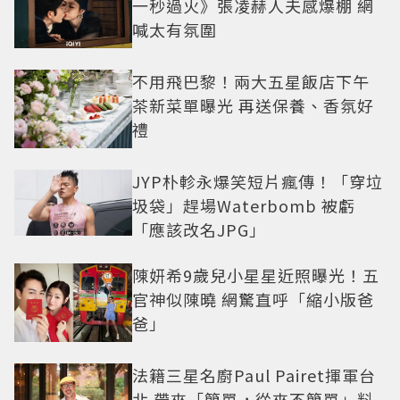
一秒過火》張凌赫人夫感爆棚 網
喊太有氛圍
不用飛巴黎！兩大五星飯店下午
茶新菜單曝光 再送保養、香氛好
禮
JYP朴軫永爆笑短片瘋傳！「穿垃
圾袋」趕場Waterbomb 被虧
「應該改名JPG」
陳妍希9歲兒小星星近照曝光！五
官神似陳曉 網驚直呼「縮小版爸
爸」
法籍三星名廚Paul Pairet揮軍台
北 帶來「簡單，從來不簡單」料