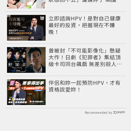
像教務主任
PR
立即諮詢HPV！是對自己健康
最好的投資，把握現在不嫌
晚！
曾被封「不可能影像化」懸疑
大作！日劇《犯罪者》集結頂
級卡司同台飆戲 無差別殺人案
捲出政商黑幕
PR
伴侶和妳一起預防HPV，才有
資格說愛妳！
Recommended by