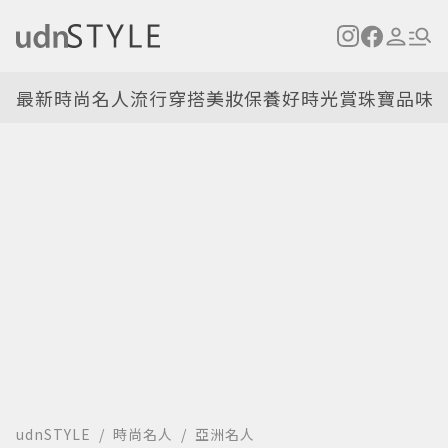
最新
時尚名人
流行穿搭
美妝保養
好時光
賞珠寶
品味
udnSTYLE
時尚名人
亞洲名人