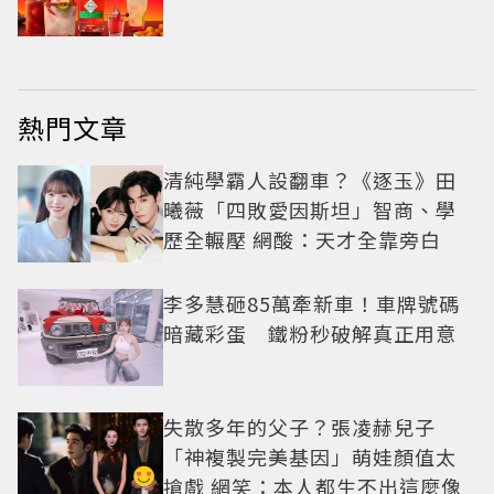
熱門文章
清純學霸人設翻車？《逐玉》田
曦薇「四敗愛因斯坦」智商、學
歷全輾壓 網酸：天才全靠旁白
李多慧砸85萬牽新車！車牌號碼
暗藏彩蛋 鐵粉秒破解真正用意
失散多年的父子？張凌赫兒子
「神複製完美基因」萌娃顏值太
搶戲 網笑：本人都生不出這麼像