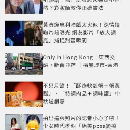
然？彩妝師教你正確畫法
黃寅燁惠利吻戲太火辣！深情接
吻片段曝光 網友影片「放大調
亮」捕捉甜蜜瞬間
Only in Hong Kong｜東西交
融，新舊並存 ｜摺疊城市-香港
不只月餅！「酥炸軟殼蟹＋蟹黃
醬」、「特調肉品＋調味鹽」中
秋送創意
拍出這張照片的記者小心了🤣！
少女時代孝淵「絕美pose變搞