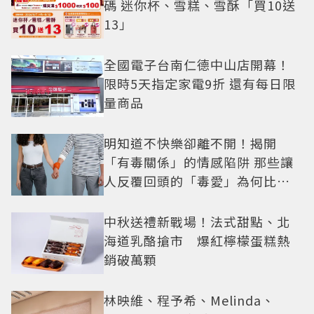
碼 迷你杯、雪糕、雪酥「買10送
13」
全國電子台南仁德中山店開幕！
限時5天指定家電9折 還有每日限
量商品
明知道不快樂卻離不開！揭開
「有毒關係」的情感陷阱 那些讓
人反覆回頭的「毒愛」為何比菸
還難戒？
中秋送禮新戰場！法式甜點、北
海道乳酪搶市 爆紅檸檬蛋糕熱
銷破萬顆
林映維、程予希、Melinda、