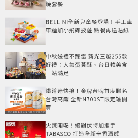
燒套餐
BELLINI全新兒童餐登場！手工車
車麵加小飛碟披薩 點餐再送貼紙
中秋送禮不踩雷 新光三越255款
好禮：人氣蛋黃酥、台日韓美食
一站滿足
鐵道迷快搶！金牌台啤首度聯名
台灣高鐵 全新N700ST限定罐開
賣
火辣開喝！絕對伏特加攜手
TABASCO 打造全新辛香酒感