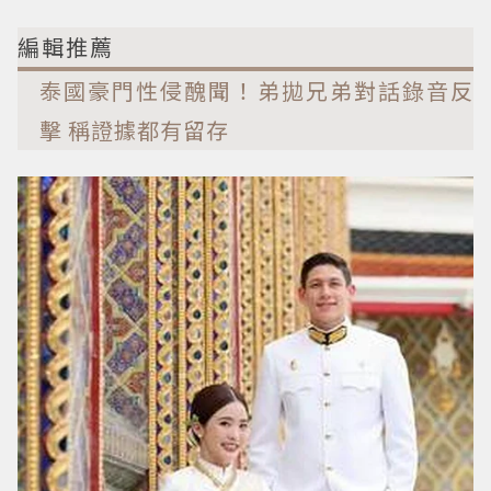
編輯推薦
泰國豪門性侵醜聞！弟拋兄弟對話錄音反
擊 稱證據都有留存