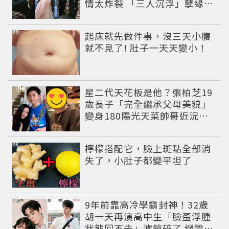
情太炸裂 「三人沉浮」孽緣網
驚呆：怎麼拍
PR
起床就先做件事，沒三天小腹
就不見了! 肚子一天天變小！
星二代天花板是他？張柏芝19
歲長子「完全繼承父母美貌」
變身180陽光天菜帥哥近況曝
光
PR
檸檬搭配它，臉上斑點全部消
失了，小肚子都變平坦了
9年前靠高冷學霸封神！32歲
胡一天再演高中生「臉蛋浮腫
狀態回不去」濾鏡碎了 網酸：