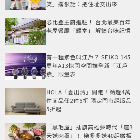
笑」撂狠話：把住址交出來
必比登主廚進駐！ 台北最美百年
老屋餐廳「輝室」 解鎖台味記憶
有一種紫色叫江戶？ SEIKO 145
周年A13快閃空間推全新「江戶
紫」限量表
HOLA「夏出清」開跑！精選4萬
件商品任2件5折 限定門市絕版品
5折起
「黑毛屋」插旗高雄夢時代「連3
天送肉盤」！ 樂多多送40組鐵板