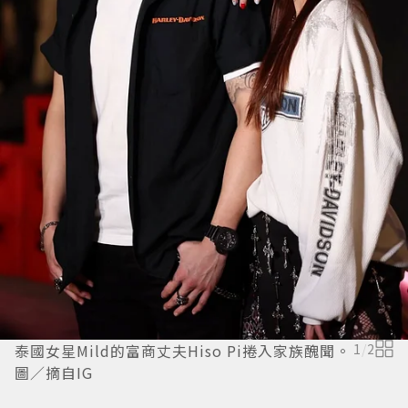
泰國女星Mild的富商丈夫Hiso Pi捲入家族醜聞。
1
/
2
圖／摘自IG