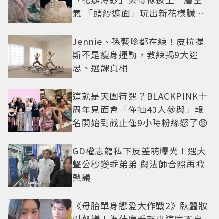
氣 「頭紗遮面」玩出新花樣朦朧
美感太仙
Jennie、孫藝珍都在練！皮拉提
斯不是瘦身運動，教練揭9大迷
思、選課真相
這就是天團待遇？BLACKPINK十
周年見面會「僅抽40人參與」報
名開始到截止僅9小時粉絲怒了😡
GD權志龍私下反差萌曝光！遇大
聲公秒變乖弟弟 與法師合照再掀
熱議
《母胎單身戀愛大作戰2》臥蠶妝
引熱議！為什麼看起來這麼不自