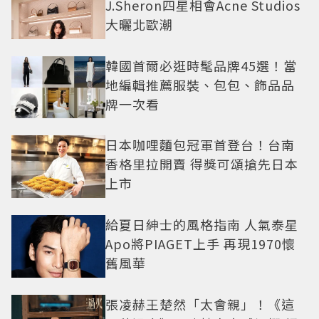
J.Sheron四星相會Acne Studios
大曬北歐潮
韓國首爾必逛時髦品牌45選！當
地編輯推薦服裝、包包、飾品品
牌一次看
日本咖哩麵包冠軍首登台！台南
香格里拉開賣 得獎可頌搶先日本
上市
給夏日紳士的風格指南 人氣泰星
Apo將PIAGET上手 再現1970懷
舊風華
張凌赫王楚然「太會親」！《這