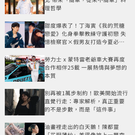
理哲學
甜度爆表了！丁海寅《我的荒糖
戀愛》化身拳擊教練守護初戀 失
憶檢察官×假男友打造今夏必看
小甜劇
勞力士 x 蒙特雷老爺車大賽再度
合作相伴25載 一展熱情與夢想的
本質
別再被1萬步制約！歐美開始流行
直覺行走：專家解析，真正重要
的不是步數，而是「這件事」
油畫裡走出的白天鵝！陳都靈
「花瓣薄紗」美得像披上一層空