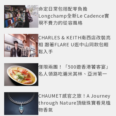
命定日常包搭配零負擔
Longchamp全新Le Cadence實
現不費力的從容風格
CHARLES & KEITH南西店改裝亮
相 跟著FLARE U逛中山同款包輕
鬆入手
僅限兩團！「500遊香港饕客宴」
名人領路吃遍米其林、亞洲第一
CHAUMET感官之旅！A Journey
through Nature頂級珠寶看見植
物香氣