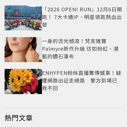
「2026 OPEN! RUN」12月6日開
跑！ 7大卡通IP、明星領跑熱血出
發
一身的流光傾瀉！梵克雅寶
Palmyre新作升級 彷如粉紅、湛
藍的鑽石瀑布
ENHYPEN粉絲直播驚傳憾事！疑
遭網路出征走絕路 警方到場已
救不回
熱門文章