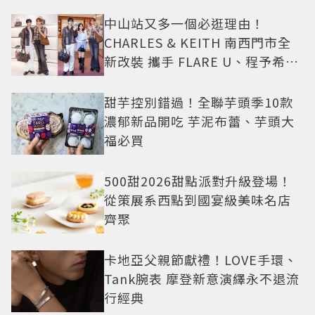
中山站又多一個必逛理由！
CHARLES & KEITH 南西門市全
新改裝 攜手 FLARE U、程予希演
繹秋季時尚
甜芋控別錯過！全聯芋頭季10款
濃郁新品開吃 芋泥布蕾、芋頭大
福必買
500甜2026甜點派對升級登場！
從策展系西點到國宴級美味名店
齊聚
卡地亞父親節獻禮！LOVE手環、
Tank腕表 摩登新意演繹永不退流
行經典