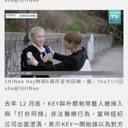
SHINee Key時隔6個月宣布回歸。圖／YouT
6
/
6
ube@SHINee
去年 12 月底，KEY與朴娜勑等藝人被捲入
與「打針阿姨」非法醫療行為，當時經紀
公司出面澄清，表示KEY一開始誤以為對方