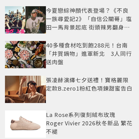
今夏戀綜神顏代表登場？《不良
一族尋愛記2》「自信公關哥」塩
田一馬背景起底 街頭辣男翻身當
老闆
40多種食材吃到飽288元！台南
「井賀鍋物」進軍新北 3人同行
送肉盤
張凌赫演繹七夕送禮！寶格麗限
定款B.zero1粉紅色項鍊甜蜜告白
La Rose系列復刻絨布玫瑰
Roger Vivier 2026秋冬新品 繁花
不褪