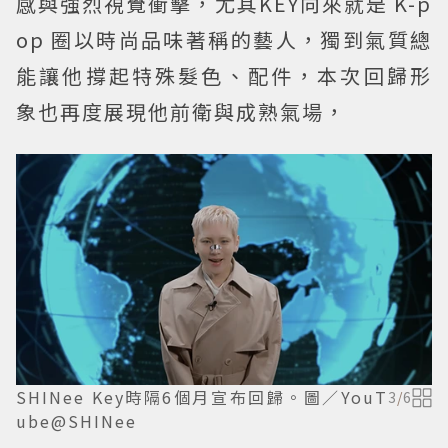
感與強烈視覺衝擊，尤其KEY向來就是 K-p
op 圈以時尚品味著稱的藝人，獨到氣質總
能讓他撐起特殊髮色、配件，本次回歸形
象也再度展現他前衛與成熟氣場，
SHINee Key時隔6個月宣布回歸。圖／YouT
3
/
6
ube@SHINee