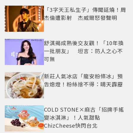
切換
「3字天王私生子」傳聞延燒！周
杰倫遭影射 杰威爾怒發聲明
舒淇揭成熟後交友觀！「10年換
一批朋友」 坦言：防人之心不
可無
新莊人氣冰店「龍安粉條冰」預
告熄燈！粉絲捨不得：晴天霹靂
COLD STONE×麻古「招牌手搖
變冰淇淋」！人氣甜點
ChizCheese快閃台北