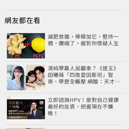
網友都在看
PR
減肥首選，檸檬加它，堅持一
週，腰細了，瘦到你懷疑人生
清純學霸人設翻車？《逐玉》
田曦薇「四敗愛因斯坦」智
商、學歷全輾壓 網酸：天才全
靠旁白
PR
立即諮詢HPV！是對自己健康
最好的投資，把握現在不嫌
晚！