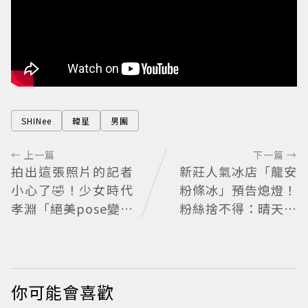
SHINee
韓星
男團
← 上一篇
下一篇 →
拍出這張照片的記者
新莊人氣冰店「龍安
小心了🤣！少女時代
粉條冰」預告熄燈！
孝淵「絕美pose變搞
粉絲捨不得：晴天霹
笑」撂狠話：把住址
靂
交出來
你可能會喜歡