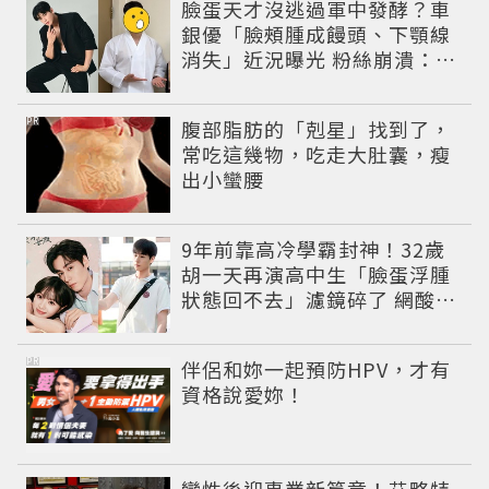
臉蛋天才沒逃過軍中發酵？車
銀優「臉頰腫成饅頭、下顎線
消失」近況曝光 粉絲崩潰：空
氣有酵母😭
PR
腹部脂肪的「剋星」找到了，
常吃這幾物，吃走大肚囊，瘦
出小蠻腰
9年前靠高冷學霸封神！32歲
胡一天再演高中生「臉蛋浮腫
狀態回不去」濾鏡碎了 網酸：
像教務主任
PR
伴侶和妳一起預防HPV，才有
資格說愛妳！