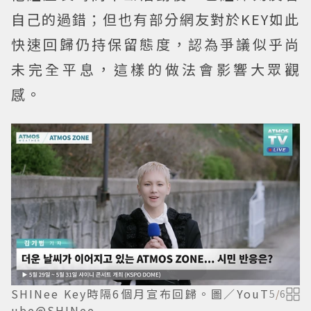
自己的過錯；但也有部分網友對於KEY如此
快速回歸仍持保留態度，認為爭議似乎尚
未完全平息，這樣的做法會影響大眾觀
感。
SHINee Key時隔6個月宣布回歸。圖／YouT
5
/
6
ube@SHINee