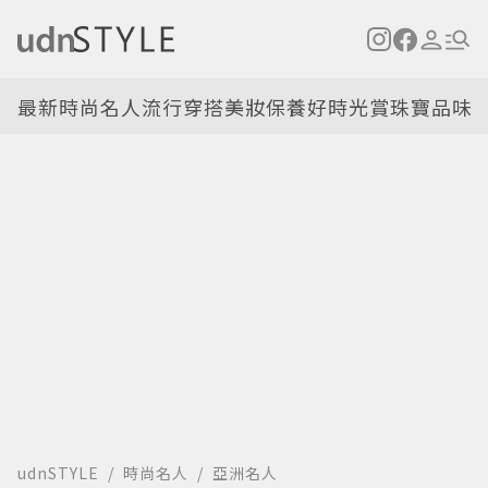
最新
時尚名人
流行穿搭
美妝保養
好時光
賞珠寶
品味
udnSTYLE
時尚名人
亞洲名人