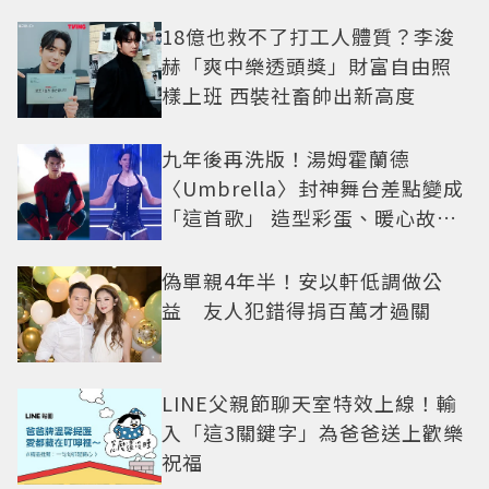
18億也救不了打工人體質？李浚
赫「爽中樂透頭獎」財富自由照
樣上班 西裝社畜帥出新高度
九年後再洗版！湯姆霍蘭德
〈Umbrella〉封神舞台差點變成
「這首歌」 造型彩蛋、暖心故事
一次公開
偽單親4年半！安以軒低調做公
益 友人犯錯得捐百萬才過關
LINE父親節聊天室特效上線！輸
入「這3關鍵字」為爸爸送上歡樂
祝福