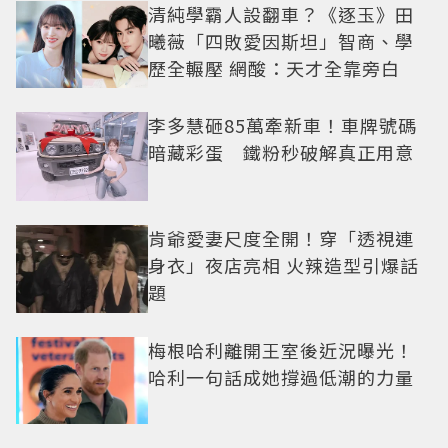
清純學霸人設翻車？《逐玉》田
曦薇「四敗愛因斯坦」智商、學
歷全輾壓 網酸：天才全靠旁白
李多慧砸85萬牽新車！車牌號碼
暗藏彩蛋 鐵粉秒破解真正用意
肯爺愛妻尺度全開！穿「透視連
身衣」夜店亮相 火辣造型引爆話
題
梅根哈利離開王室後近況曝光！
哈利一句話成她撐過低潮的力量