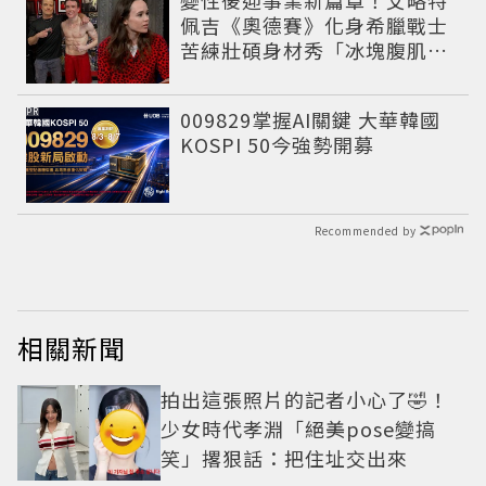
變性後迎事業新篇章！艾略特
佩吉《奧德賽》化身希臘戰士
苦練壯碩身材秀「冰塊腹肌」
重返好萊塢
PR
009829掌握AI關鍵 大華韓國
KOSPI 50今強勢開募
Recommended by
相關新聞
拍出這張照片的記者小心了🤣！
少女時代孝淵「絕美pose變搞
笑」撂狠話：把住址交出來