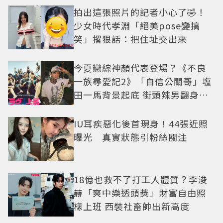
拍出這張照片的記者小心了🤣！
少女時代孝淵「絕美pose變搞
笑」撂狠話：把住址交出來
今夏戀綜神顏代表登場？《不良
一族尋愛記2》「自信公關哥」塩
田一馬背景起底 街頭辣男翻身當
老闆
IU耳疾惡化後首現身！44張近照
曝光 真實狀態引粉絲關注
18億也救不了打工人體質？李浚
赫「爽中樂透頭獎」財富自由照
樣上班 西裝社畜帥出新高度