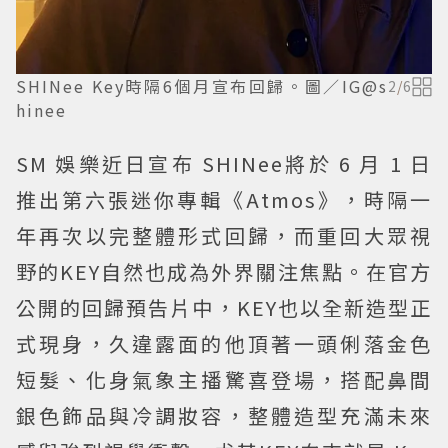
SHINee Key時隔6個月宣布回歸。圖／IG@s
2
/
6
hinee
SM 娛樂近日宣布 SHINee將於 6 月 1 日
推出第六張迷你專輯《Atmos》，時隔一
年再次以完整體形式回歸，而重回大眾視
野的KEY自然也成為外界關注焦點。在官方
公開的回歸預告片中，KEY也以全新造型正
式現身，久違露面的他頂著一頭俐落金色
短髮、化身氣象主播驚喜登場，搭配鼻間
銀色飾品與冷調妝容，整體造型充滿未來