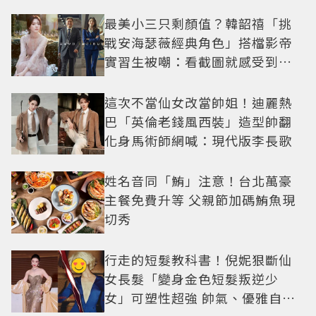
最美小三只剩顏值？韓韶禧「挑
戰安海瑟薇經典角色」搭檔影帝
實習生被嘲：看截圖就感受到演
技
這次不當仙女改當帥姐！迪麗熱
巴「英倫老錢風西裝」造型帥翻
化身馬術師網喊：現代版李長歌
姓名音同「鮪」注意！台北萬豪
主餐免費升等 父親節加碼鮪魚現
切秀
行走的短髮教科書！倪妮狠斷仙
女長髮「變身金色短髮叛逆少
女」可塑性超強 帥氣、優雅自由