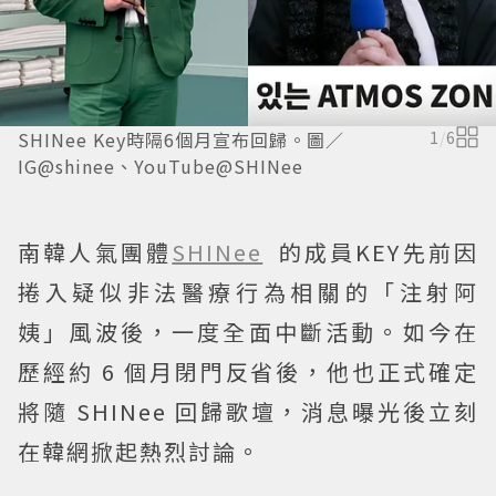
SHINee Key時隔6個月宣布回歸。圖／
1
/
6
IG@shinee、YouTube@SHINee
南韓人氣團體
SHINee
的成員KEY先前因
捲入疑似非法醫療行為相關的「注射阿
姨」風波後，一度全面中斷活動。如今在
歷經約 6 個月閉門反省後，他也正式確定
將隨 SHINee 回歸歌壇，消息曝光後立刻
在韓網掀起熱烈討論。