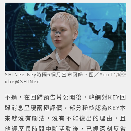
SHINee Key時隔6個月宣布回歸。圖／YouT
4
/
6
ube@SHINee
不過，在回歸預告片公開後，韓網對KEY回
歸消息呈現兩極評價，部分粉絲認為KEY本
來就沒有觸法，沒有不能復出的理由，且
他經歷長時間中斷活動後，已經深刻反省