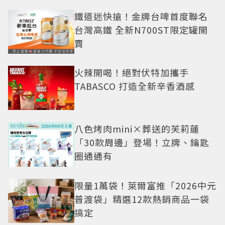
鐵道迷快搶！金牌台啤首度聯名
台灣高鐵 全新N700ST限定罐開
賣
火辣開喝！絕對伏特加攜手
TABASCO 打造全新辛香酒感
八色烤肉mini×葬送的芙莉蓮
「30款周邊」登場！立牌、鑰匙
圈通通有
限量1萬袋！萊爾富推「2026中元
普渡袋」精選12款熱銷商品一袋
搞定