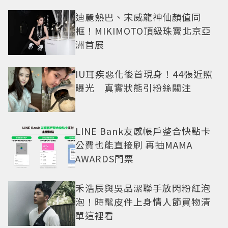
迪麗熱巴、宋威龍神仙顏值同
框！MIKIMOTO頂級珠寶北京亞
洲首展
IU耳疾惡化後首現身！44張近照
曝光 真實狀態引粉絲關注
LINE Bank友感帳戶整合快點卡
公費也能直接刷 再抽MAMA
AWARDS門票
禾浩辰與吳品潔聯手放閃粉紅泡
泡！時髦皮件上身情人節買物清
單這裡看