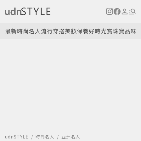
最新
時尚名人
流行穿搭
美妝保養
好時光
賞珠寶
品味
udnSTYLE
時尚名人
亞洲名人