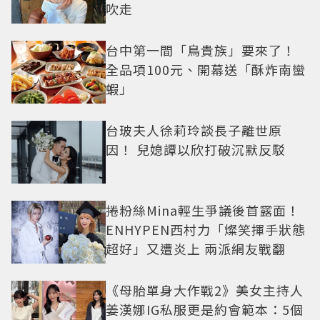
吹走
台中第一間「鳥貴族」要來了！
全品項100元、開幕送「酥炸南蠻
蝦」
台玻夫人徐莉玲談長子離世原
因！ 兒媳譚以欣打破沉默反駁
捲粉絲Mina輕生爭議後首露面！
ENHYPEN西村力「燦笑揮手狀態
超好」又遭炎上 兩派網友戰翻
《母胎單身大作戰2》美女主持人
姜漢娜IG私服更是約會範本：5個