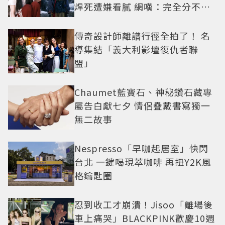
焊死遭嫌看膩 網嘆：完全分不出
角色
傳奇設計師離譜行徑全拍了！ 名
導集結「義大利影壇復仇者聯
盟」
Chaumet藍寶石、神秘鑽石藏專
屬告白獻七夕 情侶疊戴書寫獨一
無二故事
Nespresso「早咖起居室」快閃
台北 一鍵喝現萃咖啡 再扭Y2K風
格鑰匙圈
忍到收工才崩潰！Jisoo「離場後
車上痛哭」BLACKPINK歡慶10週