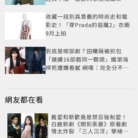
收藏一段別具意義的時尚史和電
影史！「穿Prada的惡魔2」衣櫥
9月上拍
到底是哪部劇？田曦薇被抓包
「連續16部戲同一顆頭」鐵瀏海
焊死遭嫌看膩 網嘆：完全分不出
角色
網友都在看
舊愛和新歡竟是禁忌強制愛！
白鹿新劇《開到荼蘼》原著劇
情太炸裂 「三人沉浮」孽緣網
驚呆：怎麼拍