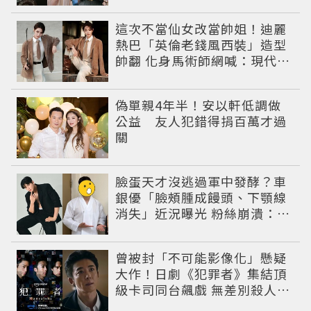
這次不當仙女改當帥姐！迪麗
熱巴「英倫老錢風西裝」造型
帥翻 化身馬術師網喊：現代版
李長歌
偽單親4年半！安以軒低調做
公益 友人犯錯得捐百萬才過
關
臉蛋天才沒逃過軍中發酵？車
銀優「臉頰腫成饅頭、下顎線
消失」近況曝光 粉絲崩潰：空
氣有酵母😭
曾被封「不可能影像化」懸疑
大作！日劇《犯罪者》集結頂
級卡司同台飆戲 無差別殺人案
捲出政商黑幕