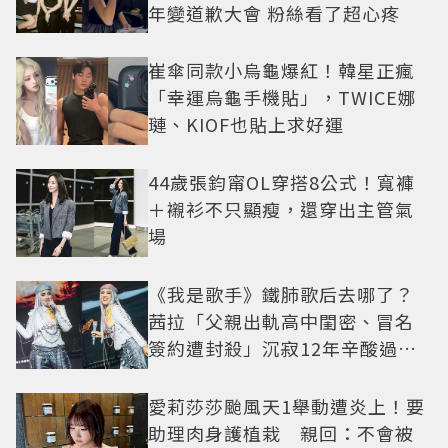
年變道歉大會 粉絲看了超心疼
崔傘同款小烏龜爆紅！韓星正瘋
「幸運烏龜手機貼」，TWICE娜
璉、KIOF也貼上求好運
44歲張鈞甯OL穿搭8公式！寬褲
＋襯衫不只顯瘦，還穿出主管氣
場
《我是歌手》鐵肺歌后去哪了？
茜拉「父親出軌高中閨密、冒名
簽約遭封殺」沉寂12年辛酸過往
曝光
愛莉莎莎颱風天1舉動遭炎上！要
助理肉身護植栽 親回：不會被