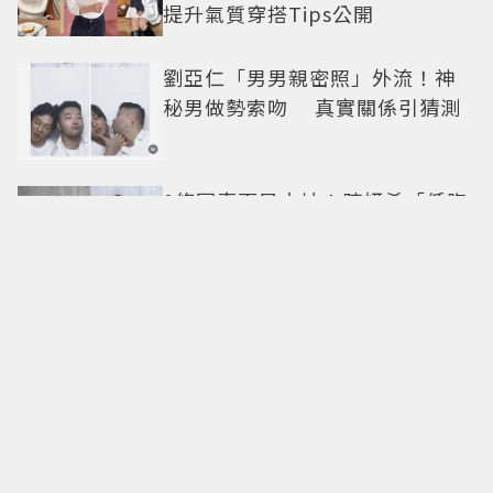
提升氣質穿搭Tips公開
劉亞仁「男男親密照」外流！神
秘男做勢索吻 真實關係引猜測
0修圖真面目太扯！陳妍希「低胸
高衩禮服大秀身材」43歲近況完
美無死角 美得很高級
朗格A. Lange & Söhne父親節時
計推薦 古風、傳承與收藏的一次
滿足
身材不好無法這樣穿！倪妮「貼
身洋裝曲線一覽無遺」38歲尺度