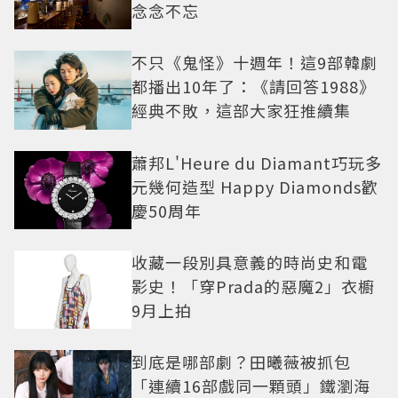
念念不忘
不只《鬼怪》十週年！這9部韓劇
都播出10年了：《請回答1988》
經典不敗，這部大家狂推續集
蕭邦L'Heure du Diamant巧玩多
元幾何造型 Happy Diamonds歡
慶50周年
收藏一段別具意義的時尚史和電
影史！「穿Prada的惡魔2」衣櫥
9月上拍
到底是哪部劇？田曦薇被抓包
「連續16部戲同一顆頭」鐵瀏海