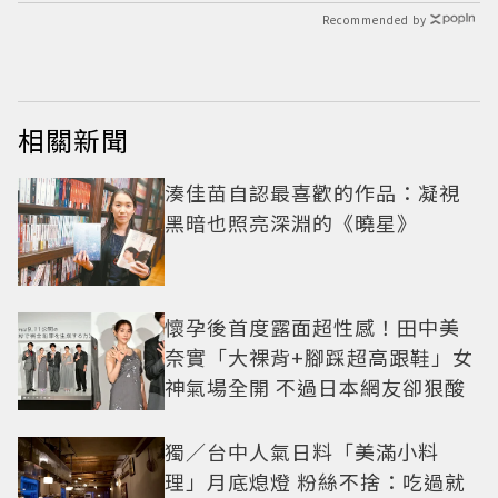
Recommended by
相關新聞
湊佳苗自認最喜歡的作品：凝視
黑暗也照亮深淵的《曉星》
懷孕後首度露面超性感！田中美
奈實「大裸背+腳踩超高跟鞋」女
神氣場全開 不過日本網友卻狠酸
獨／台中人氣日料「美滿小料
理」月底熄燈 粉絲不捨：吃過就