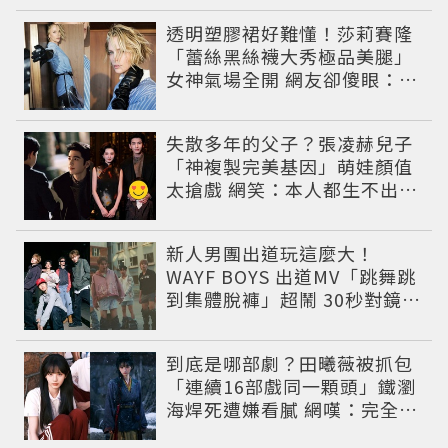
透明塑膠裙好難懂！莎莉賽隆
「蕾絲黑絲襪大秀極品美腿」
女神氣場全開 網友卻傻眼：造
型根本靠臉撐
失散多年的父子？張凌赫兒子
「神複製完美基因」萌娃顏值
太搶戲 網笑：本人都生不出這
麼像
新人男團出道玩這麼大！
WAYF BOYS 出道MV「跳舞跳
到集體脫褲」超鬧 30秒對鏡清
唱影片爆紅
到底是哪部劇？田曦薇被抓包
「連續16部戲同一顆頭」鐵瀏
海焊死遭嫌看膩 網嘆：完全分
不出角色