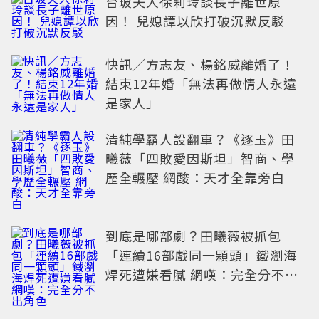
台玻夫人徐莉玲談長子離世原
因！ 兒媳譚以欣打破沉默反駁
快訊／方志友、楊銘威離婚了！
結束12年婚「無法再做情人永遠
是家人」
清純學霸人設翻車？《逐玉》田
曦薇「四敗愛因斯坦」智商、學
歷全輾壓 網酸：天才全靠旁白
到底是哪部劇？田曦薇被抓包
「連續16部戲同一顆頭」鐵瀏海
焊死遭嫌看膩 網嘆：完全分不出
角色