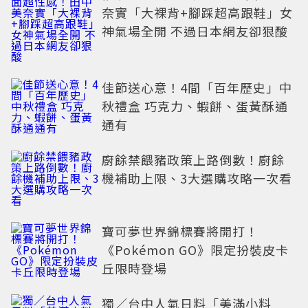
奈實「大裸背+腳踩超高跟鞋」女
神氣場全開 不過日本網友卻狠酸
佳節送心意！4間「百年歷史」中
秋禮盒 巧克力、蝦餅、蛋黃酥通
通有
廚餘禁餵豬政策上路倒數！廚餘
機補助上限、3大選購攻略一次看
寶可夢世界錦標賽將開打！
《Pokémon GO》限定扮裝皮卡
丘限時登場
獨／台中人氣日料「美滿小料