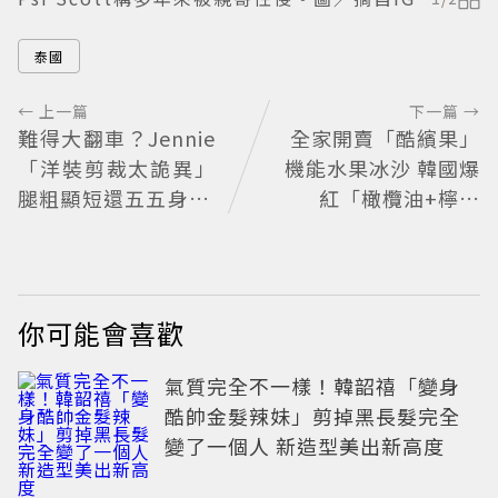
泰國
← 上一篇
下一篇 →
難得大翻車？Jennie
全家開賣「酷繽果」
「洋裝剪裁太詭異」
機能水果冰沙 韓國爆
腿粗顯短還五五身 人
紅「橄欖油+檸檬
間香奈兒光環失靈變
汁」也喝得到
臘腸狗
你可能會喜歡
氣質完全不一樣！韓韶禧「變身
酷帥金髮辣妹」剪掉黑長髮完全
變了一個人 新造型美出新高度