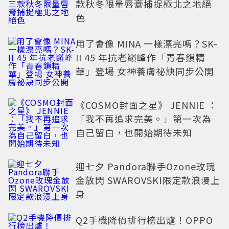
款秋冬限量唇膏捕捉極北之地絕
色
用了會像 MINA 一樣漂亮嗎？SK-
II 45 年抗老巔峰作「青春鎖精
華」登場 女神養膚祕訣同步公開
《COSMO封面之星》 JENNIE ：
「我不再追求完美。」第一次為
自己留白，也開始期待未知
迎七夕 Pandora聯手Ozone玫瑰
金放閃 SWAROVSKI限定款浪漫上
身
Q2手機降價排行榜出爐！OPPO