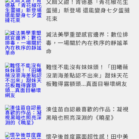
又麻又甜！肯德基「青花椒花生
蛋撻」新登場 還能變身七夕蛋撻
花束
減法美學重塑感官邊界：數位排
毒，一場關於內在秩序的靜謐革
命
難怪不能沒有妹妹頭！「田曦薇
沒瀏海差點認不出來」甜妹天花
板難得露額頭...真面目嚇壞網友
湊佳苗自認最喜歡的作品：凝視
黑暗也照亮深淵的《曉星》
懷孕後首度露面超性感！田中美