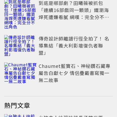
到底是哪部劇？田曦薇被抓包
「連續16部戲同一顆頭」鐵瀏海
焊死遭嫌看膩 網嘆：完全分不出
角色
傳奇設計師離譜行徑全拍了！ 名
導集結「義大利影壇復仇者聯
盟」
Chaumet藍寶石、神秘鑽石藏專
屬告白獻七夕 情侶疊戴書寫獨一
無二故事
熱門文章