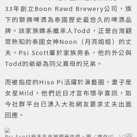
33年創立Boon Rawd Brewery公司，旗
下的獅牌啤酒為泰國歷史最悠久的啤酒品
牌。該家族嫡系繼承人Todd，正是台灣觀
眾熟知的泰國女神Noon（月亮姐姐）的丈
夫。Psi Scott屬於家族旁系，他的外公與
Todd的爺爺為同父異母的兄弟。
而被指控的Hiso Pi活躍於演藝圈，妻子是
女星Mild，他們近日才宣布懷孕喜訊，如
今社群平台已湧入大批網友要求丈夫出面
回應。
Psi Scott稱多年來被親哥性侵。圖／摘自IG
1
/
2