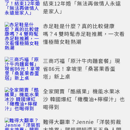
結束12年婚「無法再做情人永遠
是家人」
赤足鞋是什麼？真的比較健康
嗎？4 雙時髦赤足鞋推薦，一次看
懂極簡女鞋熱潮
三商巧福「原汁牛肉麵套餐」現
省86元！拿坡里「桑葚果香蛋
塔」新上桌
全家開賣「酷繽果」機能水果冰
沙 韓國爆紅「橄欖油+檸檬汁」也
喝得到
難得大翻車？Jennie「洋裝剪裁
太詭異」腿粗顯短還五五身 人間