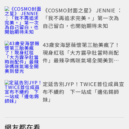
《COSMO封面之星》 JENNIE ：
「我不再追求完美。」第一次為
自己留白，也開始期待未知
43歲安海瑟薇懷第三胎美瘋了！
現身紅毯「大方露孕肚當時尚配
件」最辣孕媽咪氣場全開美到發
光
定延告別JYP！TWICE首位成員宣
布不續約 下一站成「邊佑錫師
妹」
網友都在看