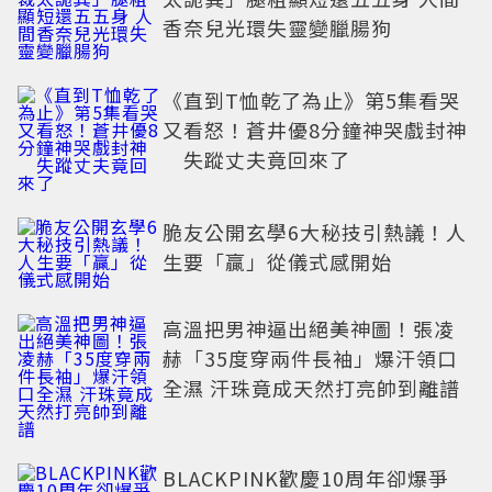
香奈兒光環失靈變臘腸狗
《直到T恤乾了為止》第5集看哭
又看怒！蒼井優8分鐘神哭戲封神
失蹤丈夫竟回來了
脆友公開玄學6大秘技引熱議！人
生要「贏」從儀式感開始
高溫把男神逼出絕美神圖！張凌
赫「35度穿兩件長袖」爆汗領口
全濕 汗珠竟成天然打亮帥到離譜
BLACKPINK歡慶10周年卻爆爭