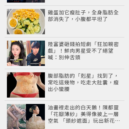
伊戰爭與英雄悲劇
PR
雞蛋加它瘦肚子，全身脂肪全
部消失了，小腹都平坦了
陸富婆砸錢拍短劇「狂加親密
戲」！鮮肉男星受不了絕望
喊：別伸舌頭
PR
腹部脂肪的「剋星」找到了，
常吃這幾物，吃走大肚囊，瘦
出小蠻腰
油畫裡走出的白天鵝！陳都靈
「花瓣薄紗」美得像披上一層
空氣 「頭紗遮面」玩出新花樣
朦朧美感太仙