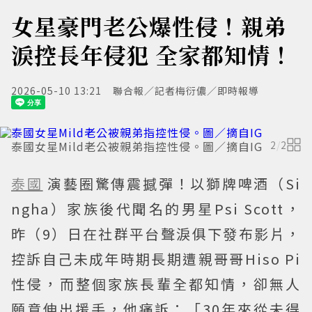
女星豪門老公爆性侵！親弟
淚控長年侵犯 全家都知情！
2026-05-10 13:21
聯合報／記者梅衍儂／即時報導
泰國女星Mild老公被親弟指控性侵。圖／摘自IG
2
/
2
泰國
演藝圈驚傳震撼彈！以獅牌啤酒（Si
ngha）家族後代聞名的男星Psi Scott，
昨（9）日在社群平台聲淚俱下發布影片，
控訴自己未成年時期長期遭親哥哥Hiso Pi
性侵，而整個家族長輩全都知情，卻無人
願意伸出援手，他痛訴：「30年來從未得