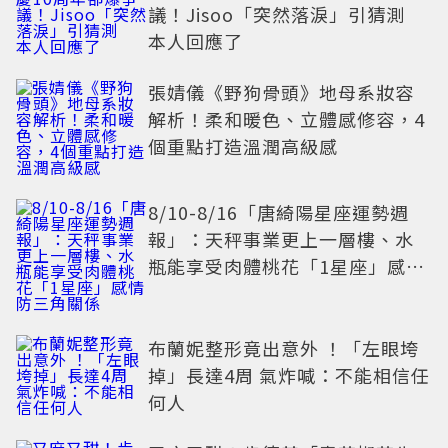
議！Jisoo「突然落淚」引猜測
本人回應了
張婧儀《野狗骨頭》地母系妝容
解析！柔和暖色、立體感修容，4
個重點打造溫潤高級感
8/10-8/16「唐綺陽星座運勢週
報」：天秤事業更上一層樓、水
瓶能享受肉體桃花「1星座」感情
防三角關係
布蘭妮整形竟出意外 ！「左眼垮
掉」長達4周 氣炸喊：不能相信任
何人