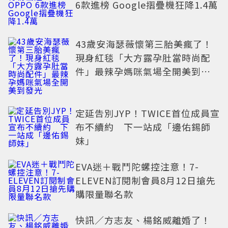
6款進榜 Google摺疊機狂降1.4萬
43歲安海瑟薇懷第三胎美瘋了！
現身紅毯「大方露孕肚當時尚配
件」最辣孕媽咪氣場全開美到發
光
定延告別JYP！TWICE首位成員宣
布不續約 下一站成「邊佑錫師
妹」
EVA迷＋戰鬥陀螺控注意！7-
ELEVEN訂閱制會員8月12日搶先
購限量聯名款
快訊／方志友、楊銘威離婚了！