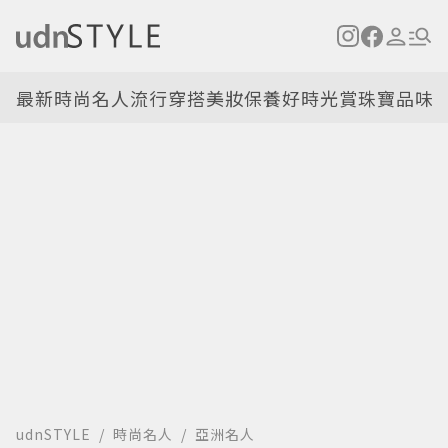
最新
時尚名人
流行穿搭
美妝保養
好時光
賞珠寶
品味
udnSTYLE
時尚名人
亞洲名人