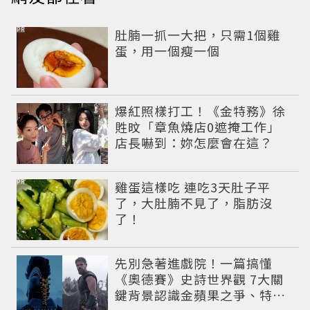
PR
肚腩一抓一大把，只需1個雞
蛋，用一個瘦一個
爆紅照樣打工！《金特務》徐
貹旼「章魚燒店0遮掩工作」
店長嚇到：妳怎麼會在這？
PR
雞蛋這樣吃 連吃3天肚子平
了，大肚腩不見了，脂肪沒
了！
先別急著進戲院！一篇搞懂
《奧德賽》史詩世界觀 7大關
鍵背景認識金蘋果之爭、特洛