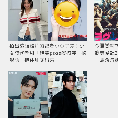
今夏戀綜
拍出這張照片的記者小心了🤣！少
族尋愛記
女時代孝淵「絕美pose變搞笑」撂
一馬背景
狠話：把住址交出來