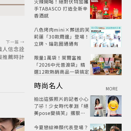
火辣開喝！絕對伏特加攜
手TABASCO 打造全新辛
香酒感
八色烤肉mini×葬送的芙
莉蓮「30款周邊」登場！
下一篇 →
立牌、鑰匙圈通通有
以職人信念詮
與推薦時計
限量1萬袋！萊爾富推
「2026中元普渡袋」精
選12款熱銷商品一袋搞定
時尚名人
MORE
拍出這張照片的記者小心
了🤣！少女時代孝淵「絕
美pose變搞笑」撂狠
話：把住址交出來
今夏戀綜神顏代表登場？