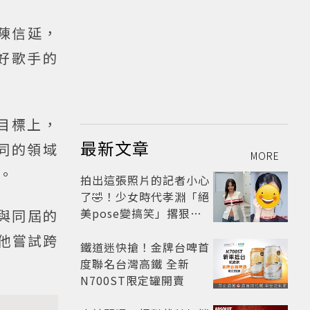
友陳信延，
好歌手的
目標上，
最新文章
同的領域
MORE
。
拍出這張照片的記者小心
了🤣！少女時代孝淵「絕
美pose變搞笑」撂狠
與同屆的
話：把住址交出來
年他嘗試跨
鐵道迷快搶！金牌台啤首
度聯名台灣高鐵 全新
N700ST限定罐開賣