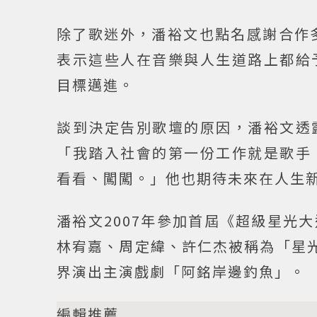
除了歌迷外，潘裕文也點名感謝合作多
表示這些人在音樂與人生道路上都給
目標邁進。
談到決定告別歌壇的原因，潘裕文透
「我踏入社會的第一份工作就是歌手
看看、闖闖。」他也期待未來在人生
潘裕文2007年參加首屆《超級星光
林宥嘉、周定緯、許仁杰被稱為「星光
界演出主演戲劇「阿銘岸邊釣魚」。
編輯推薦