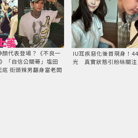
神顏代表登場？《不良一
IU耳疾惡化後首現身！4
2》「自信公關哥」塩田
光 真實狀態引粉絲關注
起底 街頭辣男翻身當老闆