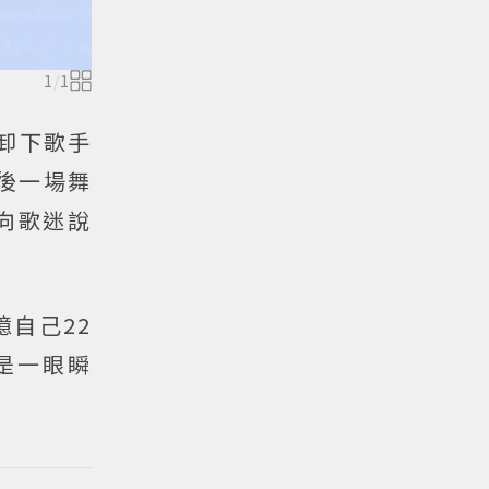
1
/
1
卸下歌手
後一場舞
向歌迷說
自己22
是一眼瞬