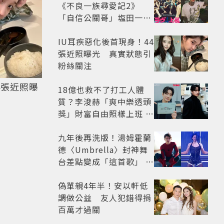
《不良一族尋愛記2》
「自信公關哥」塩田一馬
背景起底 街頭辣男翻身當
老闆
IU耳疾惡化後首現身！44
張近照曝光 真實狀態引
粉絲關注
4張近照曝
18億也救不了打工人體
質？李浚赫「爽中樂透頭
獎」財富自由照樣上班 西
裝社畜帥出新高度
九年後再洗版！湯姆霍蘭
德〈Umbrella〉封神舞
台差點變成「這首歌」 造
型彩蛋、暖心故事一次公
開
偽單親4年半！安以軒低
調做公益 友人犯錯得捐
百萬才過關