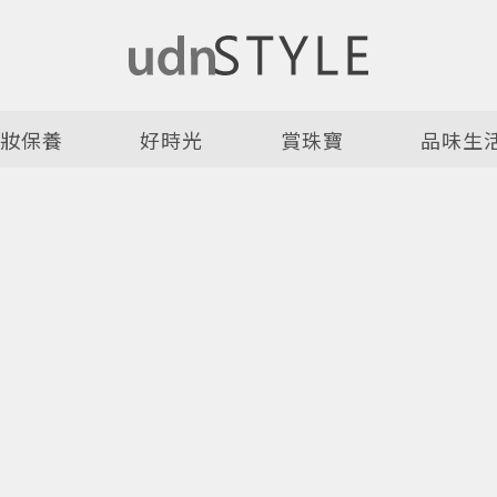
美妝保養
好時光
賞珠寶
品味生