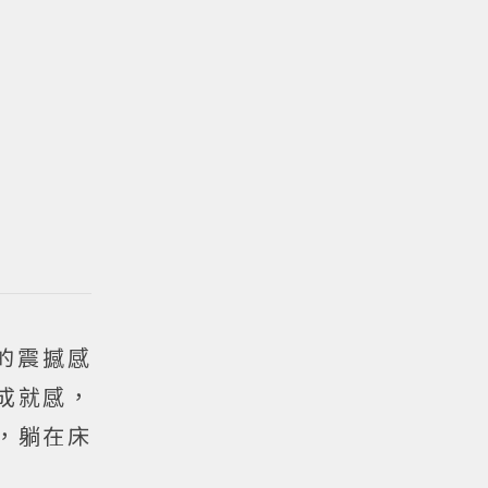
的震撼感
成就感，
，躺在床