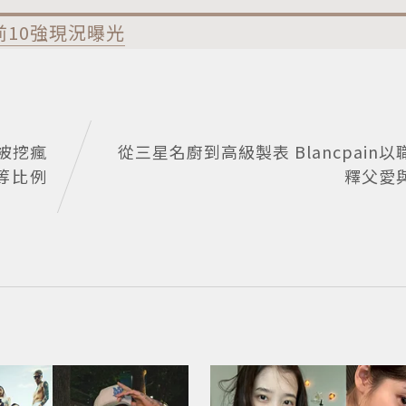
10強現況曝光
被挖瘋
從三星名廚到高級製表 Blancpain
等比例
釋父愛