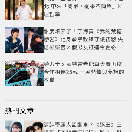
北 帶來「簡單，從來不簡單」料
理哲學
甜度爆表了！丁海寅《我的荒糖
戀愛》化身拳擊教練守護初戀 失
憶檢察官×假男友打造今夏必看
小甜劇
勞力士 x 蒙特雷老爺車大賽再度
合作相伴25載 一展熱情與夢想的
本質
熱門文章
清純學霸人設翻車？《逐玉》田