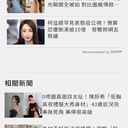
光瞬間全被拍 對比圖瘋傳掀論
戰
柯佳嬿罕見表態挺公視！預算
恐遭刪凍逾10億 發聲掀網友
熱議
Recommended by
相關新聞
0修圖真面目太扯！陳妍希「低胸
高衩禮服大秀身材」43歲近況完
美無死角 美得很高級