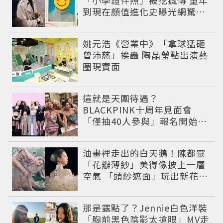
「小學證件照」被挖瘋傳 童年
到現在顏值進化史曝光網驚：
完全等比例長大
姚元浩《營業中》「拿球猛砸
曾沛慈」挨轟 陶晶瑩點出演藝
圈現實面
這就是天團待遇？
BLACKPINK十周年見面會
「僅抽40人參與」報名開始到
截止僅9小時粉絲怒了😡
油畫裡走出的白天鵝！陳都靈
「花瓣薄紗」美得像披上一層
空氣 「頭紗遮面」玩出新花樣
朦朧美感太仙
那是露點了？Jennie白色洋裝
「胸前黑色陰影太搶眼」MV走