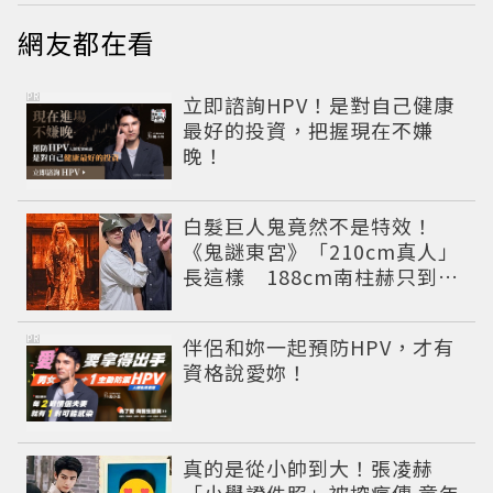
網友都在看
PR
立即諮詢HPV！是對自己健康
最好的投資，把握現在不嫌
晚！
白髮巨人鬼竟然不是特效！
《鬼謎東宮》「210cm真人」
長這樣 188cm南柱赫只到他
胸口
PR
伴侶和妳一起預防HPV，才有
資格說愛妳！
真的是從小帥到大！張凌赫