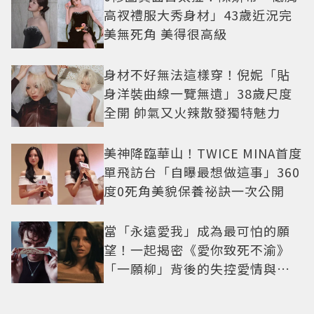
高衩禮服大秀身材」43歲近況完
美無死角 美得很高級
身材不好無法這樣穿！倪妮「貼
身洋裝曲線一覽無遺」38歲尺度
全開 帥氣又火辣散發獨特魅力
美神降臨華山！TWICE MINA首度
單飛訪台「自曝最想做這事」360
度0死角美貌保養祕訣一次公開
當「永遠愛我」成為最可怕的願
望！一起揭密《愛你致死不渝》
「一願柳」背後的失控愛情與爆
紅之路