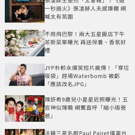
一秒過火》張凌赫人夫感爆棚 網
喊太有氛圍
不用飛巴黎！兩大五星飯店下午
茶新菜單曝光 再送保養、香氛好
禮
JYP朴軫永爆笑短片瘋傳！「穿垃
圾袋」趕場Waterbomb 被虧
「應該改名JPG」
陳妍希9歲兒小星星近照曝光！五
官神似陳曉 網驚直呼「縮小版爸
爸」
法籍三星名廚Paul Pairet揮軍台