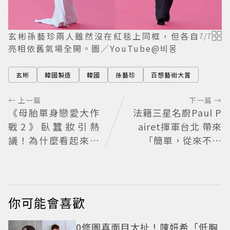
玄彬孫藝珍兩人雖然沒在紅毯上同框，但各自
7
/
7
亮相依舊氣場全開。圖／YouTube@비몽
玄彬
韓國製造
韓國
孫藝珍
百想藝術大賞
← 上一篇
下一篇 →
《母胎單身戀愛大作
法籍三星名廚Paul P
戰2》臥蠶妝引熱
airet揮軍台北 帶來
議！為什麼看起來這
「簡單，從來不簡
麼不自然？彩妝師教
單」料理哲學
你正確畫法
你可能會喜歡
0修圖真面目太扯！陳妍希「低胸