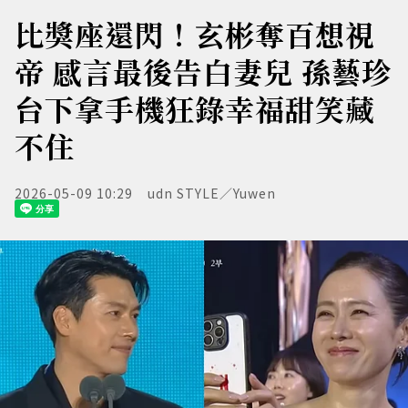
比獎座還閃！玄彬奪百想視
帝 感言最後告白妻兒 孫藝珍
台下拿手機狂錄幸福甜笑藏
不住
2026-05-09 10:29
udn STYLE／Yuwen