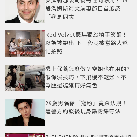
安潔莉娜裘莉親哥性向曝光！53
歲詹姆斯海文前妻節目首度認
「我是同志」
Red Velvet瑟琪獨旅糗事笑翻！
以為被認出 下一秒竟被當路人幫
忙拍照
機上保養怎麼做？空姐也在用的7
個保濕技巧，下飛機不乾燥、不
浮腫還能維持好氣色
29歲男偶像「寵粉」竟踩法規！
遭警方約談後現身籲粉絲守法