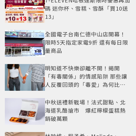
7-ELEVEN哈根達斯限時優惠再加
碼 迷你杯、雪糕、雪酥「買10送
13」
全國電子台南仁德中山店開幕！
限時5天指定家電9折 還有每日限
量商品
明知道不快樂卻離不開！揭開
「有毒關係」的情感陷阱 那些讓
人反覆回頭的「毒愛」為何比菸
還難戒？
中秋送禮新戰場！法式甜點、北
海道乳酪搶市 爆紅檸檬蛋糕熱
銷破萬顆