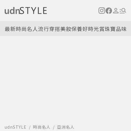
最新
時尚名人
流行穿搭
美妝保養
好時光
賞珠寶
品味
udnSTYLE
時尚名人
亞洲名人