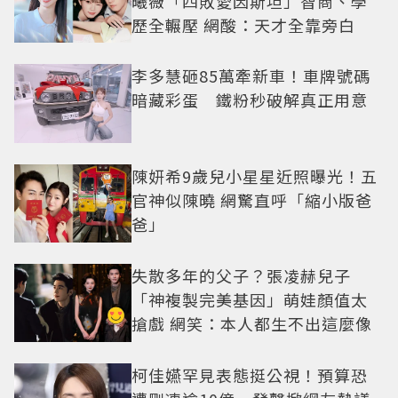
曦薇「四敗愛因斯坦」智商、學
歷全輾壓 網酸：天才全靠旁白
李多慧砸85萬牽新車！車牌號碼
暗藏彩蛋 鐵粉秒破解真正用意
陳妍希9歲兒小星星近照曝光！五
官神似陳曉 網驚直呼「縮小版爸
爸」
失散多年的父子？張凌赫兒子
「神複製完美基因」萌娃顏值太
搶戲 網笑：本人都生不出這麼像
柯佳嬿罕見表態挺公視！預算恐