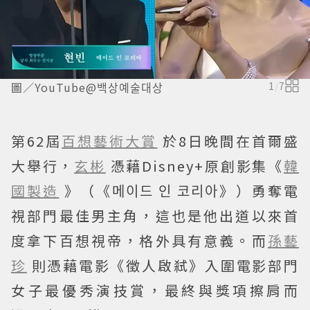
圖／YouTube@백상예술대상
1
/
7
第62屆
百想藝術大賞
於8日晚間在首爾盛
大舉行，
玄彬
憑藉Disney+原創影集《
韓
國製造
》（《메이드 인 코리아》）勇奪電
視部門最佳男主角，這也是他出道以來首
度拿下百想視帝，格外具有意義。而
孫藝
珍
則憑藉電影《徵人啟弒》入圍電影部門
女子最優秀演技賞，最終與獎項擦肩而