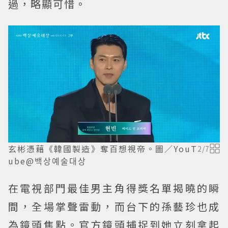
過，略顯可惜。
玄彬憑藉《韓國製造》奪百想視帝。圖／YouT
2
/
7
ube@백상예술대상
在電視部門最佳男主角得獎名單揭曉的瞬
間，全場掌聲雷動，而台下的孫藝珍也成
為鏡頭焦點。官方鏡頭捕捉到她立刻拿起