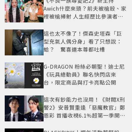
《不良一族尋愛記2》新主持
Awich什麼來頭？前夫被槍殺、家
裡被槍掃射 人生經歷比參演者還
抓馬！
這也太不像了！傑森史塔森「巨
型充氣人偶分身」看了只想說：
蛤？ 驚喜連本尊都吐槽
G-DRAGON 粉絲必朝聖！迪士尼
《玩具總動員》聯名快閃店來
台，限定商品與打卡亮點公開
這次有鈔能力也沒用！《財閥X刑
警2》安普賢重逢「惡魔教官」鄭
恩彩 首播收視6.1%超第一季開紅
盤