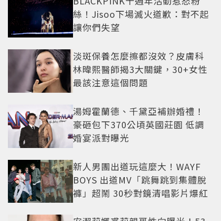
BLACKPINK十週年活動惹怒粉
絲！Jisoo下場滅火道歉：對不起
讓你們失望
淡斑保養怎麼擦都沒效？皮膚科
林暐熙醫師揭3大關鍵，30+女性
最該注意這個問題
湯姆霍蘭德、千黛亞補辦婚禮！
豪砸包下370公頃英國莊園 低調
婚宴派對曝光
新人男團出道玩這麼大！WAYF
BOYS 出道MV「跳舞跳到集體脫
褲」超鬧 30秒對鏡清唱影片爆紅