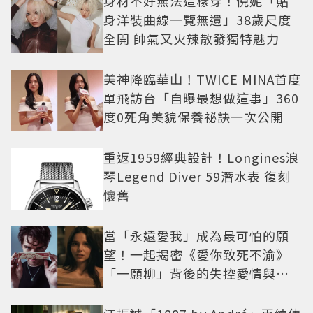
身材不好無法這樣穿！倪妮「貼
身洋裝曲線一覽無遺」38歲尺度
全開 帥氣又火辣散發獨特魅力
美神降臨華山！TWICE MINA首度
單飛訪台「自曝最想做這事」360
度0死角美貌保養祕訣一次公開
重返1959經典設計！Longines浪
琴Legend Diver 59潛水表 復刻
懷舊
當「永遠愛我」成為最可怕的願
望！一起揭密《愛你致死不渝》
「一願柳」背後的失控愛情與爆
紅之路