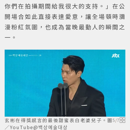
你們在拍攝期間給我很大的支持。」在公
開場合如此直接表達愛意，讓全場頓時瀰
漫粉紅氛圍，也成為當晚最動人的瞬間之
一。
玄彬在得獎感言的最後甜蜜表白老婆兒子。圖
5
/
7
／YouTube@백상예술대상