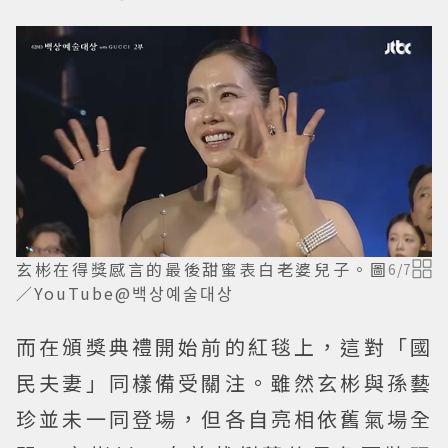
玄彬在得獎感言的最後甜蜜表白老婆兒子。圖
6
/
7
／YouTube@백상예술대상
而在頒獎典禮開始前的紅毯上，這對「國
民夫妻」同樣備受關注。雖然玄彬與孫藝
珍並未一同登場，但各自亮相依舊氣場全