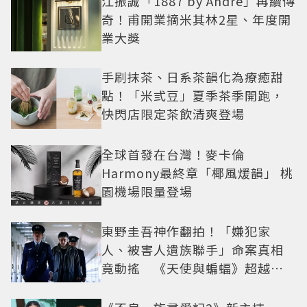
江振誠「1887 by André」再續傳
奇！甫開業摘米其林2星、年度開
業大獎
手刷抹茶、日系茶韻化為療癒甜
點！「米弎豆」夏季茶季開跑，
快閃店限定茶飲清爽登場
全球首發在台灣！麥卡倫
Harmony最終章「椰風煖韻」 桃
園機場限量登場
東野圭吾神作翻拍！「嫌犯家
人、被害人遺族聯手」命案真相
竟動搖 《天使與蝙蝠》超越懸
疑框架展開