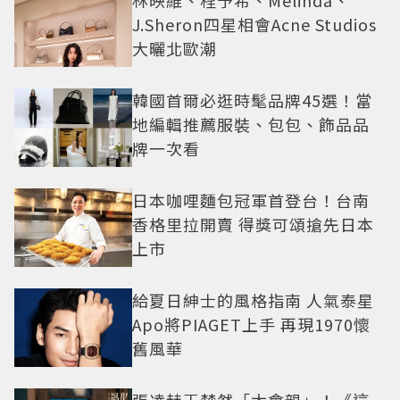
林映維、程予希、Melinda、
J.Sheron四星相會Acne Studios
大曬北歐潮
韓國首爾必逛時髦品牌45選！當
地編輯推薦服裝、包包、飾品品
牌一次看
日本咖哩麵包冠軍首登台！台南
香格里拉開賣 得獎可頌搶先日本
上市
給夏日紳士的風格指南 人氣泰星
Apo將PIAGET上手 再現1970懷
舊風華
張凌赫王楚然「太會親」！《這