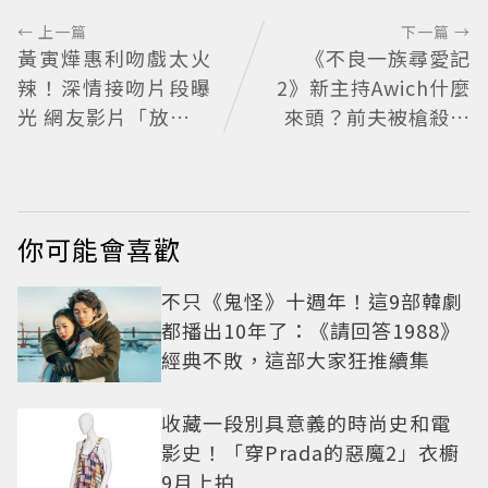
← 上一篇
下一篇 →
黃寅燁惠利吻戲太火
《不良一族尋愛記
辣！深情接吻片段曝
2》新主持Awich什麼
光 網友影片「放大調
來頭？前夫被槍殺、
亮」捕捉甜蜜瞬間
家裡被槍掃射 人生經
歷比參演者還抓馬！
你可能會喜歡
不只《鬼怪》十週年！這9部韓劇
都播出10年了：《請回答1988》
經典不敗，這部大家狂推續集
收藏一段別具意義的時尚史和電
影史！「穿Prada的惡魔2」衣櫥
9月上拍