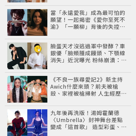
當「永遠愛我」成為最可怕的
願望！一起揭密《愛你至死不
渝》「一願柳」背後的失控愛
情與爆紅之路
臉蛋天才沒逃過軍中發酵？車
銀優「臉頰腫成饅頭、下顎線
消失」近況曝光 粉絲崩潰：空
氣有酵母😭
《不良一族尋愛記2》新主持
Awich什麼來頭？前夫被槍
殺、家裡被槍掃射 人生經歷比
參演者還抓馬！
九年後再洗版！湯姆霍蘭德
〈Umbrella〉封神舞台差點
變成「這首歌」 造型彩蛋、暖
心故事一次公開