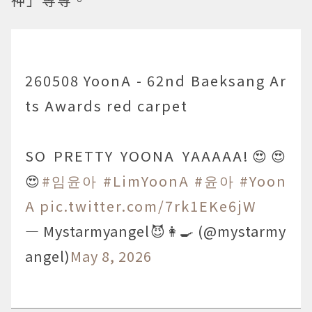
260508 YoonA - 62nd Baeksang Ar
ts Awards red carpet
SO PRETTY YOONA YAAAAA!😍😍
😍
#임윤아
#LimYoonA
#윤아
#Yoon
A
pic.twitter.com/7rk1EKe6jW
— Mystarmyangel😈👩‍🍳 (@mystarmy
angel)
May 8, 2026