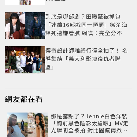
到底是哪部劇？田曦薇被抓包
「連續16部戲同一顆頭」鐵瀏海
焊死遭嫌看膩 網嘆：完全分不出
角色
傳奇設計師離譜行徑全拍了！ 名
導集結「義大利影壇復仇者聯
盟」
網友都在看
那是露點了？Jennie白色洋裝
「胸前黑色陰影太搶眼」MV走
光瞬間全被拍 對比圖瘋傳掀論
戰