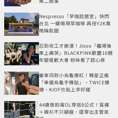
無二故事
Nespresso「早咖起居室」快閃
台北 一鍵喝現萃咖啡 再扭Y2K風
格鑰匙圈
忍到收工才崩潰！Jisoo「離場後
車上痛哭」BLACKPINK歡慶10週
年變道歉大會 粉絲看了超心疼
崔傘同款小烏龜爆紅！韓星正瘋
「幸運烏龜手機貼」，TWICE娜
璉、KIOF也貼上求好運
44歲張鈞甯OL穿搭8公式！寬褲
＋襯衫不只顯瘦，還穿出主管氣