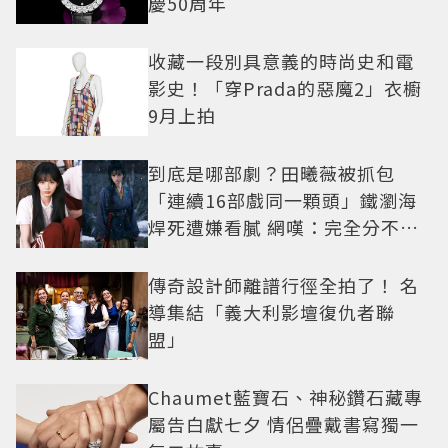
慶50周年
收藏一段別具意義的時尚史和電
影史！「穿Prada的惡魔2」衣櫥
9月上拍
到底是哪部劇？田曦薇被抓包
「連續16部戲同一顆頭」鐵瀏海
焊死遭嫌看膩 網嘆：完全分不出
角色
傳奇設計師離譜行徑全拍了！ 名
導集結「義大利影壇復仇者聯
盟」
Chaumet藍寶石、神秘鑽石藏專
屬告白獻七夕 情侶疊戴書寫獨一