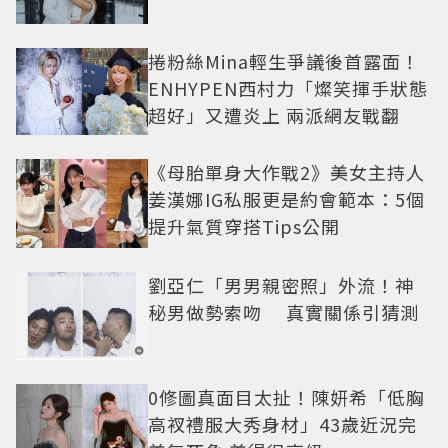
捲粉絲Mina輕生爭議後首露面！
ENHYPEN西村力「燦笑揮手狀態
超好」又遭炎上 兩派網友戰翻
《母胎單身大作戰2》美女主持人
姜漢娜IG私服更是約會範本：5個
提升氣質穿搭Tips公開
劉亞仁「男男親密照」外流！神
秘男做勢索吻 真實關係引猜測
0修圖真面目太扯！陳妍希「低胸
高衩禮服大秀身材」43歲近況完