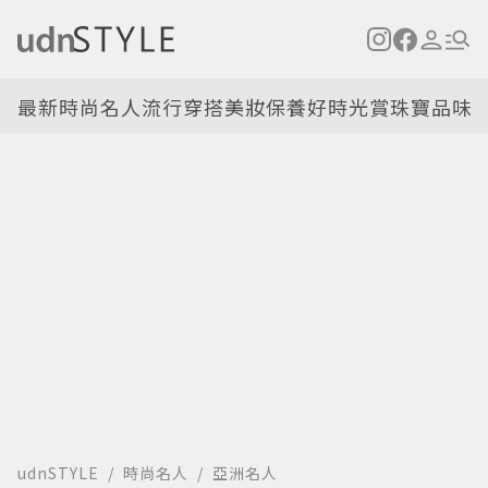
最新
時尚名人
流行穿搭
美妝保養
好時光
賞珠寶
品味
udnSTYLE
時尚名人
亞洲名人