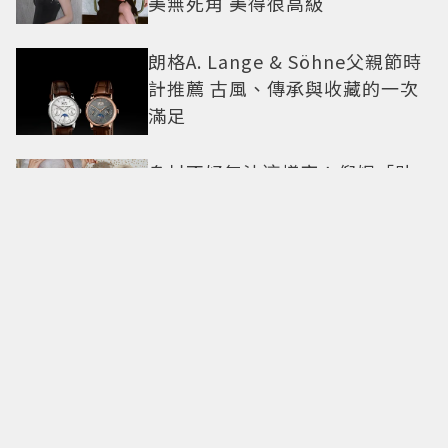
美無死角 美得很高級
朗格A. Lange & Söhne父親節時
計推薦 古風、傳承與收藏的一次
滿足
身材不好無法這樣穿！倪妮「貼
身洋裝曲線一覽無遺」38歲尺度
全開 帥氣又火辣散發獨特魅力
美神降臨華山！TWICE MINA首度
單飛訪台「自曝最想做這事」360
度0死角美貌保養祕訣一次公開
重返1959經典設計！Longines浪
琴Legend Diver 59潛水表 復刻