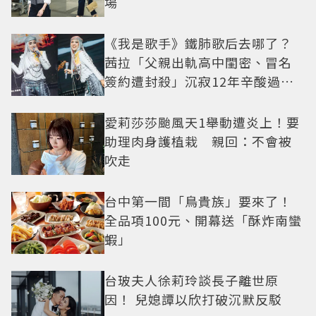
場
《我是歌手》鐵肺歌后去哪了？
茜拉「父親出軌高中閨密、冒名
簽約遭封殺」沉寂12年辛酸過往
曝光
愛莉莎莎颱風天1舉動遭炎上！要
助理肉身護植栽 親回：不會被
吹走
台中第一間「鳥貴族」要來了！
全品項100元、開幕送「酥炸南蠻
蝦」
台玻夫人徐莉玲談長子離世原
因！ 兒媳譚以欣打破沉默反駁