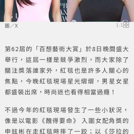
圖／X
1
/
1
第62屆的「百想藝術大賞」於8日晚間盛大
舉行，這屆一樣是競爭激烈，而大家除了
關注獎落誰家外，紅毯也是許多人關心的
焦點，今晚紅毯現場星光熠熠，男星女星
都盛裝出席，時尚迷也看得相當過癮！
不過今年的紅毯現場發生了一些小狀況，
像是以電影《醜得要命》 入圍女配角獎的
申鉉彬在走紅毯時摔了一跤；以《莎拉的