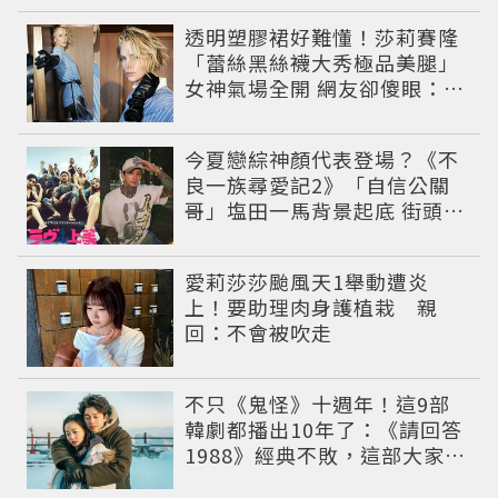
透明塑膠裙好難懂！莎莉賽隆
「蕾絲黑絲襪大秀極品美腿」
女神氣場全開 網友卻傻眼：造
型根本靠臉撐
今夏戀綜神顏代表登場？《不
良一族尋愛記2》「自信公關
哥」塩田一馬背景起底 街頭辣
男翻身當老闆
愛莉莎莎颱風天1舉動遭炎
上！要助理肉身護植栽 親
回：不會被吹走
不只《鬼怪》十週年！這9部
韓劇都播出10年了：《請回答
1988》經典不敗，這部大家狂
推續集