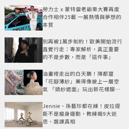
勞力士 x 蒙特雷老爺車大賽再度
合作相伴25載 一展熱情與夢想的
本質
別再被1萬步制約！歐美開始流行
直覺行走：專家解析，真正重要
的不是步數，而是「這件事」
油畫裡走出的白天鵝！陳都靈
「花瓣薄紗」美得像披上一層空
氣 「頭紗遮面」玩出新花樣朦朧
美感太仙
Jennie、孫藝珍都在練！皮拉提
斯不是瘦身運動，教練揭9大迷
思、選課真相