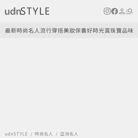
最新
時尚名人
流行穿搭
美妝保養
好時光
賞珠寶
品味
udnSTYLE
時尚名人
亞洲名人