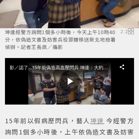
坤達經警方詢問1個多小時後，今天上午10時40
2
/
2
分，依偽造文書及妨害兵役罪嫌移送新北地檢署
偵辦。記者王長鼎／攝影
15年前以假病歷閃兵，藝人
坤達
今經警方
詢問1個多小時後，上午依偽造文書及妨害