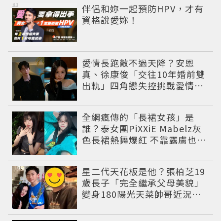
PR
伴侶和妳一起預防HPV，才有
資格說愛妳！
愛情長跑敵不過天降？安恩
真、徐康俊「交往10年婚前雙
出軌」四角戀失控挑戰愛情底
線
全網瘋傳的「長裙女孩」是
誰？泰女團PiXXiE Mabelz灰
色長裙熱舞爆紅 不靠露膚也能
性感出圈
星二代天花板是他？張柏芝19
歲長子「完全繼承父母美貌」
變身180陽光天菜帥哥近況曝
光