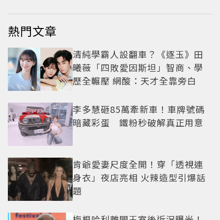
熱門文章
清純學霸人設翻車？《逐玉》田
曦薇「四敗愛因斯坦」智商、學
歷全輾壓 網酸：天才全靠旁白
李多慧砸85萬牽新車！車牌號碼
暗藏彩蛋 鐵粉秒破解真正用意
肯爺愛妻尺度全開！穿「透視連
身衣」夜店亮相 火辣造型引爆話
題
梅根哈利離開王室後近況曝光！