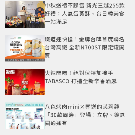
中秋送禮不踩雷 新光三越255款
好禮：人氣蛋黃酥、台日韓美食
一站滿足
鐵道迷快搶！金牌台啤首度聯名
台灣高鐵 全新N700ST限定罐開
賣
火辣開喝！絕對伏特加攜手
TABASCO 打造全新辛香酒感
八色烤肉mini×葬送的芙莉蓮
「30款周邊」登場！立牌、鑰匙
圈通通有