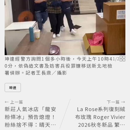
坤達經警方詢問1個多小時後，今天上午10時4
1
/
2
0分，依偽造文書及妨害兵役罪嫌移送新北地檢
署偵辦。記者王長鼎／攝影
坤達
← 上一篇
下一篇 →
新莊人氣冰店「龍安
La Rose系列復刻絨
粉條冰」預告熄燈！
布玫瑰 Roger Vivier
粉絲捨不得：晴天霹
2026秋冬新品 繁花