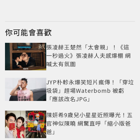
靂
不褪
你可能會喜歡
張凌赫王楚然「太會親」！《這
一秒過火》張凌赫人夫感爆棚 網
喊太有氛圍
JYP朴軫永爆笑短片瘋傳！「穿垃
圾袋」趕場Waterbomb 被虧
「應該改名JPG」
陳妍希9歲兒小星星近照曝光！五
官神似陳曉 網驚直呼「縮小版爸
爸」