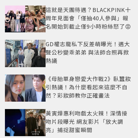
這就是天團待遇？BLACKPINK十
周年見面會「僅抽40人參與」報
名開始到截止僅9小時粉絲怒了😡
GD權志龍私下反差萌曝光！遇大
聲公秒變乖弟弟 與法師合照再掀
熱議
《母胎單身戀愛大作戰2》臥蠶妝
引熱議！為什麼看起來這麼不自
然？彩妝師教你正確畫法
黃寅燁惠利吻戲太火辣！深情接
吻片段曝光 網友影片「放大調
亮」捕捉甜蜜瞬間