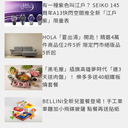
有一種紫色叫江戶？ SEIKO 145
周年A13快閃空間推全新「江戶
紫」限量表
HOLA「夏出清」開跑！精選4萬
件商品任2件5折 限定門市絕版品
5折起
「黑毛屋」插旗高雄夢時代「連3
天送肉盤」！ 樂多多送40組鐵板
燒套餐
BELLINI全新兒童餐登場！手工車
車麵加小飛碟披薩 點餐再送貼紙