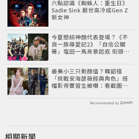
六點認識《蜘蛛人：重生日》
Sadie Sink 厭世高冷成Gen Z
新女神
今夏戀綜神顏代表登場？《不
良一族尋愛記2》「自信公關
哥」塩田一馬背景起底 街頭辣
男翻身當老闆
最美小三只剩顏值？韓韶禧
「挑戰安海瑟薇經典角色」搭
檔影帝實習生被嘲：看截圖就
感受到演技
Recommended by
相關新聞