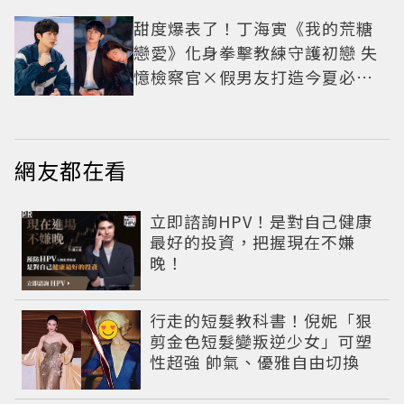
甜度爆表了！丁海寅《我的荒糖
戀愛》化身拳擊教練守護初戀 失
憶檢察官×假男友打造今夏必看
小甜劇
網友都在看
PR
立即諮詢HPV！是對自己健康
最好的投資，把握現在不嫌
晚！
行走的短髮教科書！倪妮「狠
剪金色短髮變叛逆少女」可塑
性超強 帥氣、優雅自由切換