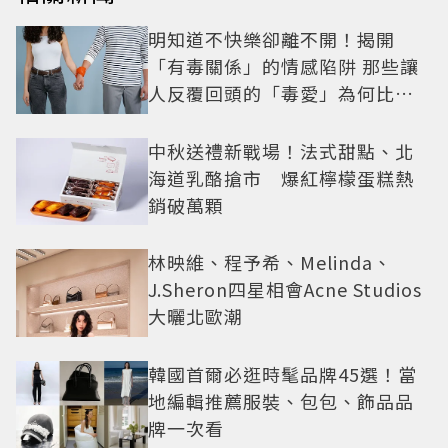
明知道不快樂卻離不開！揭開
「有毒關係」的情感陷阱 那些讓
人反覆回頭的「毒愛」為何比菸
還難戒？
中秋送禮新戰場！法式甜點、北
海道乳酪搶市 爆紅檸檬蛋糕熱
銷破萬顆
林映維、程予希、Melinda、
J.Sheron四星相會Acne Studios
大曬北歐潮
韓國首爾必逛時髦品牌45選！當
地編輯推薦服裝、包包、飾品品
牌一次看