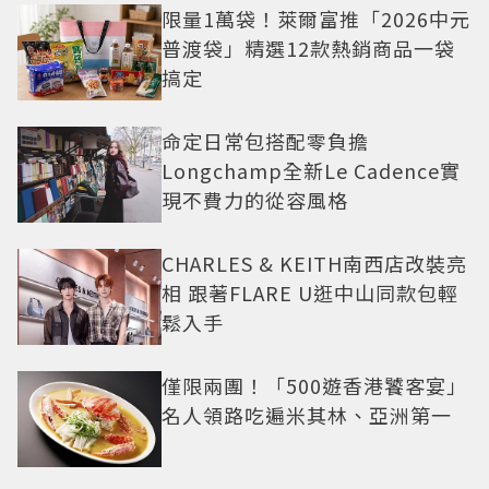
限量1萬袋！萊爾富推「2026中元
普渡袋」精選12款熱銷商品一袋
搞定
命定日常包搭配零負擔
Longchamp全新Le Cadence實
現不費力的從容風格
CHARLES & KEITH南西店改裝亮
相 跟著FLARE U逛中山同款包輕
鬆入手
僅限兩團！「500遊香港饕客宴」
名人領路吃遍米其林、亞洲第一