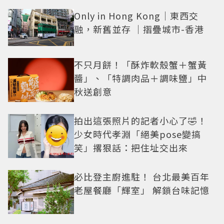
Only in Hong Kong｜東西交
融，新舊並存 ｜摺疊城市-香港
不只月餅！「酥炸軟殼蟹＋蟹黃
醬」、「特調肉品＋調味鹽」中
秋送創意
拍出這張照片的記者小心了🤣！
少女時代孝淵「絕美pose變搞
笑」撂狠話：把住址交出來
必比登主廚進駐！ 台北最美百年
老屋餐廳「輝室」 解鎖台味記憶