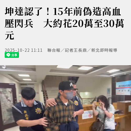
坤達認了！15年前偽造高血
壓閃兵 大約花20萬至30萬
元
2025-10-22 11:11
聯合報／記者王長鼎／新北即時報導