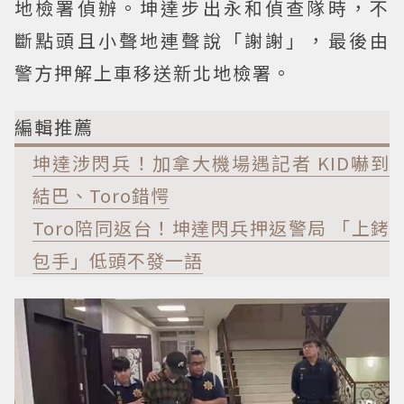
地檢署偵辦。坤達步出永和偵查隊時，不
斷點頭且小聲地連聲說「謝謝」，最後由
警方押解上車移送新北地檢署。
編輯推薦
坤達涉閃兵！加拿大機場遇記者 KID嚇到
結巴、Toro錯愕
Toro陪同返台！坤達閃兵押返警局 「上銬
包手」低頭不發一語