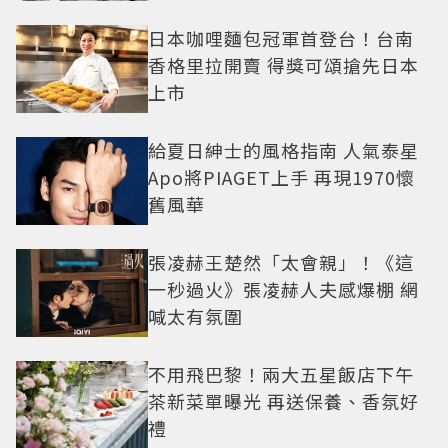
日本咖哩麵包冠軍首登台！台南
香格里拉開賣 得獎可頌搶先日本
上市
給夏日紳士的風格指南 人氣泰星
Apo將PIAGET上手 再現1970懷
舊風華
張凌赫王楚然「太會親」！《這
一秒過火》張凌赫人夫感爆棚 網
喊太有氛圍
不用飛巴黎！兩大五星飯店下午
茶新菜單曝光 再送保養、香氛好
禮