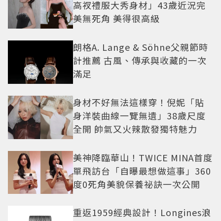
高衩禮服大秀身材」43歲近況完
美無死角 美得很高級
朗格A. Lange & Söhne父親節時
計推薦 古風、傳承與收藏的一次
滿足
身材不好無法這樣穿！倪妮「貼
身洋裝曲線一覽無遺」38歲尺度
全開 帥氣又火辣散發獨特魅力
美神降臨華山！TWICE MINA首度
單飛訪台「自曝最想做這事」360
度0死角美貌保養祕訣一次公開
重返1959經典設計！Longines浪