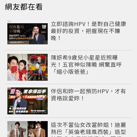
網友都在看
PR
立即諮詢HPV！是對自己健康
最好的投資，把握現在不嫌
晚！
陳妍希9歲兒小星星近照曝
光！五官神似陳曉 網驚直呼
「縮小版爸爸」
PR
伴侶和妳一起預防HPV，才有
資格說愛妳！
這次不當仙女改當帥姐！迪麗
熱巴「英倫老錢風西裝」造型