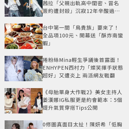
茜拉「父親出軌高中閨密、冒名
簽約遭封殺」沉寂12年辛酸過往
曝光
台中第一間「鳥貴族」要來了！
全品項100元、開幕送「酥炸南蠻
蝦」
捲粉絲Mina輕生爭議後首露面！
ENHYPEN西村力「燦笑揮手狀態
超好」又遭炎上 兩派網友戰翻
《母胎單身大作戰2》美女主持人
姜漢娜IG私服更是約會範本：5個
提升氣質穿搭Tips公開
0修圖真面目太扯！陳妍希「低胸