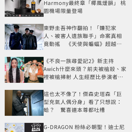
Harmony最終章「椰風煖韻」 桃
園機場限量登場
東野圭吾神作翻拍！「嫌犯家
人、被害人遺族聯手」命案真相
竟動搖 《天使與蝙蝠》超越懸
疑框架展開
《不良一族尋愛記2》新主持
Awich什麼來頭？前夫被槍殺、家
裡被槍掃射 人生經歷比參演者還
抓馬！
這也太不像了！傑森史塔森「巨
型充氣人偶分身」看了只想說：
蛤？ 驚喜連本尊都吐槽
G-DRAGON 粉絲必朝聖！迪士尼