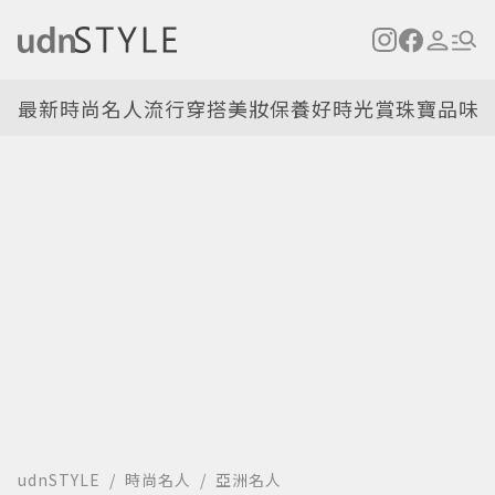
最新
時尚名人
流行穿搭
美妝保養
好時光
賞珠寶
品味
udnSTYLE
時尚名人
亞洲名人