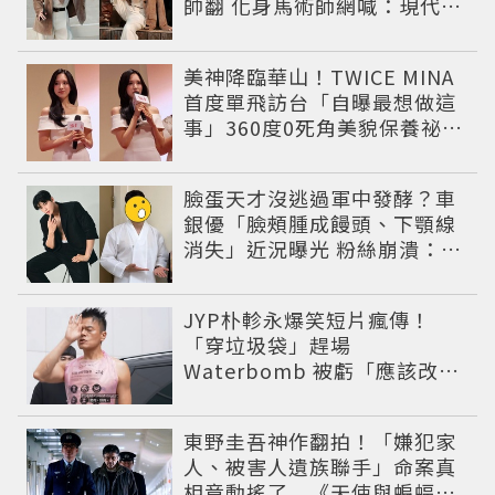
帥翻 化身馬術師網喊：現代版
李長歌
美神降臨華山！TWICE MINA
首度單飛訪台「自曝最想做這
事」360度0死角美貌保養祕訣
一次公開
臉蛋天才沒逃過軍中發酵？車
銀優「臉頰腫成饅頭、下顎線
消失」近況曝光 粉絲崩潰：空
氣有酵母😭
JYP朴軫永爆笑短片瘋傳！
「穿垃圾袋」趕場
Waterbomb 被虧「應該改名
JPG」
東野圭吾神作翻拍！「嫌犯家
人、被害人遺族聯手」命案真
相竟動搖了 《天使與蝙蝠》