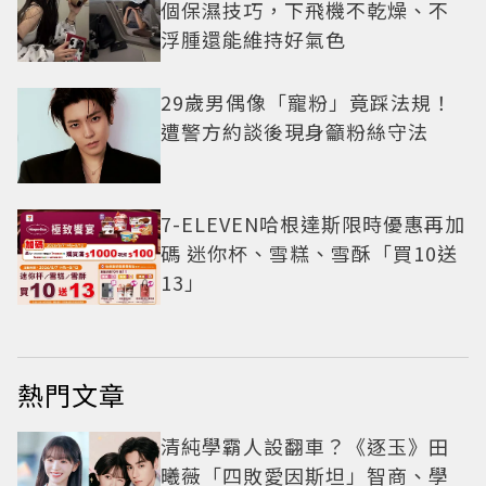
個保濕技巧，下飛機不乾燥、不
浮腫還能維持好氣色
29歲男偶像「寵粉」竟踩法規！
遭警方約談後現身籲粉絲守法
7-ELEVEN哈根達斯限時優惠再加
碼 迷你杯、雪糕、雪酥「買10送
13」
熱門文章
清純學霸人設翻車？《逐玉》田
曦薇「四敗愛因斯坦」智商、學