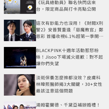
《玩具總動員》聯名快閃店來
台，限定商品與打卡亮點公開
這次有鈔能力也沒用！《財閥X刑
警2》安普賢重逢「惡魔教官」鄭
恩彩 首播收視6.1%超第一季開紅
盤
BLACKPINK十週年活動惹怒粉
絲！Jisoo下場滅火道歉：對不起
讓你們失望
淡斑保養怎麼擦都沒效？皮膚科
林暐熙醫師揭3大關鍵，30+女性
最該注意這個問題
湯姆霍蘭德、千黛亞補辦婚禮！