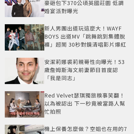
豪砸包下370公頃英國莊園 低調
婚宴派對曝光
新人男團出道玩這麼大！WAYF
BOYS 出道MV「跳舞跳到集體脫
褲」超鬧 30秒對鏡清唱影片爆紅
安潔莉娜裘莉親哥性向曝光！53
歲詹姆斯海文前妻節目首度認
「我是同志」
Red Velvet瑟琪獨旅糗事笑翻！
以為被認出 下一秒竟被當路人幫
忙拍照
機上保養怎麼做？空姐也在用的7