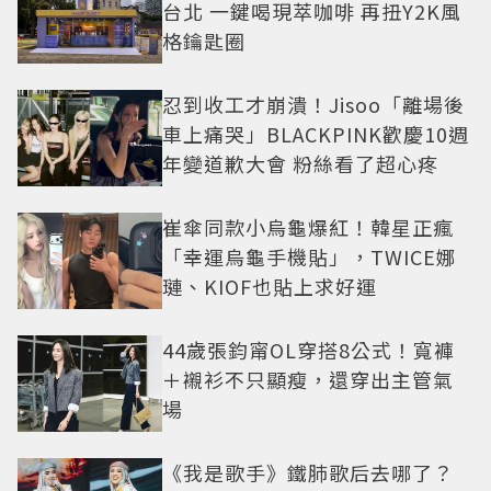
台北 一鍵喝現萃咖啡 再扭Y2K風
格鑰匙圈
忍到收工才崩潰！Jisoo「離場後
車上痛哭」BLACKPINK歡慶10週
年變道歉大會 粉絲看了超心疼
崔傘同款小烏龜爆紅！韓星正瘋
「幸運烏龜手機貼」，TWICE娜
璉、KIOF也貼上求好運
44歲張鈞甯OL穿搭8公式！寬褲
＋襯衫不只顯瘦，還穿出主管氣
場
《我是歌手》鐵肺歌后去哪了？