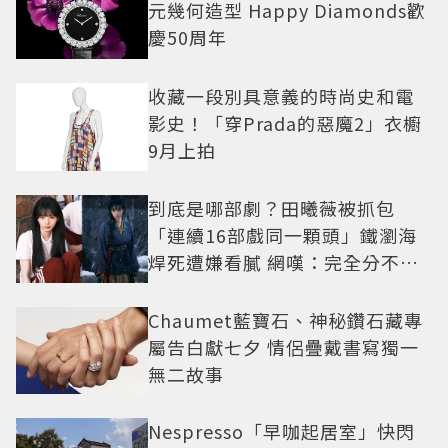
元幾何造型 Happy Diamonds歡
慶50周年
收藏一段別具意義的時尚史和電
影史！「穿Prada的惡魔2」衣櫥
9月上拍
到底是哪部劇？田曦薇被抓包
「連續16部戲同一顆頭」鐵瀏海
焊死遭嫌看膩 網嘆：完全分不出
角色
Chaumet藍寶石、神秘鑽石藏專
屬告白獻七夕 情侶疊戴書寫獨一
無二故事
Nespresso「早咖起居室」快閃