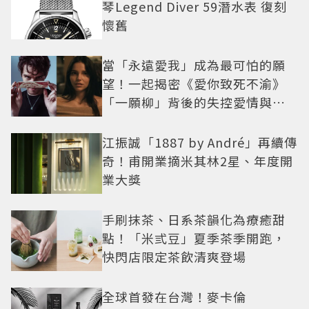
琴Legend Diver 59潛水表 復刻
懷舊
當「永遠愛我」成為最可怕的願
望！一起揭密《愛你致死不渝》
「一願柳」背後的失控愛情與爆
紅之路
江振誠「1887 by André」再續傳
奇！甫開業摘米其林2星、年度開
業大獎
手刷抹茶、日系茶韻化為療癒甜
點！「米弎豆」夏季茶季開跑，
快閃店限定茶飲清爽登場
全球首發在台灣！麥卡倫