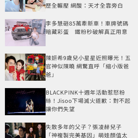
歷全輾壓 網酸：天才全靠旁白
李多慧砸85萬牽新車！車牌號碼
暗藏彩蛋 鐵粉秒破解真正用意
陳妍希9歲兒小星星近照曝光！五
官神似陳曉 網驚直呼「縮小版爸
爸」
BLACKPINK十週年活動惹怒粉
絲！Jisoo下場滅火道歉：對不起
讓你們失望
失散多年的父子？張凌赫兒子
「神複製完美基因」萌娃顏值太