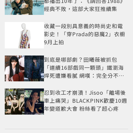
都播出10年了：《請回答1988》
經典不敗，這部大家狂推續集
收藏一段別具意義的時尚史和電
影史！「穿Prada的惡魔2」衣櫥
9月上拍
到底是哪部劇？田曦薇被抓包
「連續16部戲同一顆頭」鐵瀏海
焊死遭嫌看膩 網嘆：完全分不出
角色
忍到收工才崩潰！Jisoo「離場後
車上痛哭」BLACKPINK歡慶10週
年變道歉大會 粉絲看了超心疼