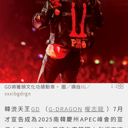
GD將獲頒文化功績勳章。 圖／擷自
IG／
1
/
1
xxxibgdrgn
韓流天王
GD
（
G-DRAGON
權志龍
）7月
才宣告成為2025南韓慶州APEC峰會的宣