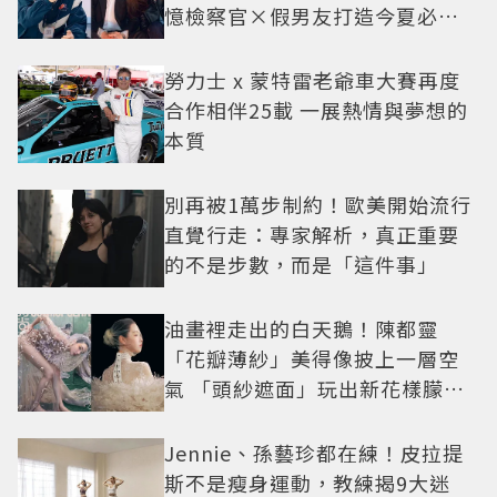
憶檢察官×假男友打造今夏必看
小甜劇
勞力士 x 蒙特雷老爺車大賽再度
合作相伴25載 一展熱情與夢想的
本質
別再被1萬步制約！歐美開始流行
直覺行走：專家解析，真正重要
的不是步數，而是「這件事」
油畫裡走出的白天鵝！陳都靈
「花瓣薄紗」美得像披上一層空
氣 「頭紗遮面」玩出新花樣朦朧
美感太仙
Jennie、孫藝珍都在練！皮拉提
斯不是瘦身運動，教練揭9大迷