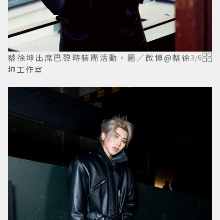
蔡徐坤出席巴黎時裝周活動。圖／微博@蔡徐
3
/
6
坤工作室