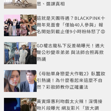
思、選課真相
這就是天團待遇？BLACKPINK十
周年見面會「僅抽40人參與」報
名開始到截止僅9小時粉絲怒了😡
GD權志龍私下反差萌曝光！遇大
聲公秒變乖弟弟 與法師合照再掀
熱議
《母胎單身戀愛大作戰2》臥蠶妝
引熱議！為什麼看起來這麼不自
然？彩妝師教你正確畫法
黃寅燁惠利吻戲太火辣！深情接
吻片段曝光 網友影片「放大調