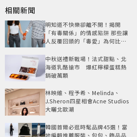
相關新聞
明知道不快樂卻離不開！揭開
「有毒關係」的情感陷阱 那些讓
人反覆回頭的「毒愛」為何比菸
還難戒？
中秋送禮新戰場！法式甜點、北
海道乳酪搶市 爆紅檸檬蛋糕熱
銷破萬顆
林映維、程予希、Melinda、
J.Sheron四星相會Acne Studios
大曬北歐潮
韓國首爾必逛時髦品牌45選！當
地編輯推薦服裝、包包、飾品品