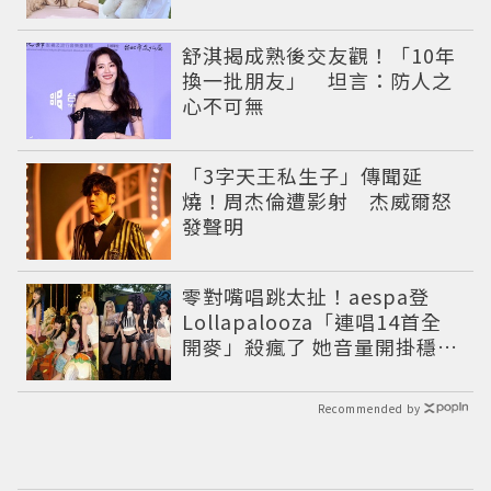
舒淇揭成熟後交友觀！「10年
換一批朋友」 坦言：防人之
心不可無
「3字天王私生子」傳聞延
燒！周杰倫遭影射 杰威爾怒
發聲明
零對嘴唱跳太扯！aespa登
Lollapalooza「連唱14首全
開麥」殺瘋了 她音量開掛穩到
像吞CD
Recommended by