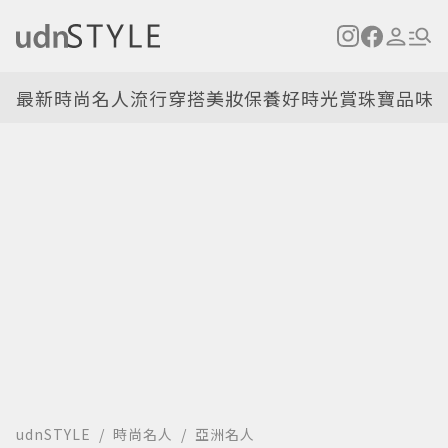
最新
時尚名人
流行穿搭
美妝保養
好時光
賞珠寶
品味
udnSTYLE
時尚名人
亞洲名人