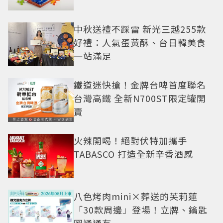
中秋送禮不踩雷 新光三越255款
好禮：人氣蛋黃酥、台日韓美食
一站滿足
鐵道迷快搶！金牌台啤首度聯名
台灣高鐵 全新N700ST限定罐開
賣
火辣開喝！絕對伏特加攜手
TABASCO 打造全新辛香酒感
八色烤肉mini×葬送的芙莉蓮
「30款周邊」登場！立牌、鑰匙
圈通通有