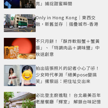
亮」捕捉甜蜜瞬間
Only in Hong Kong｜東西交
融，新舊並存 ｜摺疊城市-香港
不只月餅！「酥炸軟殼蟹＋蟹黃
醬」、「特調肉品＋調味鹽」中
秋送創意
拍出這張照片的記者小心了🤣！
少女時代孝淵「絕美pose變搞
笑」撂狠話：把住址交出來
必比登主廚進駐！ 台北最美百年
老屋餐廳「輝室」 解鎖台味記憶