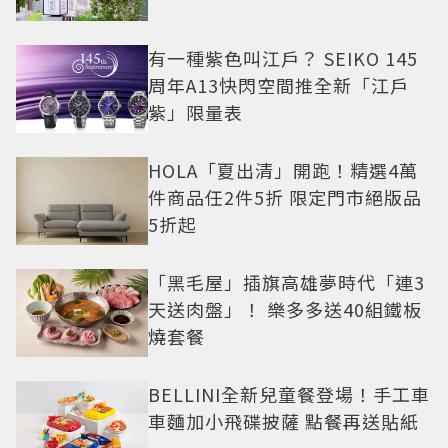
有一種紫色叫江戶？ SEIKO 145
周年A13快閃空間推全新「江戶
紫」限量表
HOLA「夏出清」開跑！精選4萬
件商品任2件5折 限定門市絕版品
5折起
「黑毛屋」插旗高雄夢時代「連3
天送肉盤」！ 樂多多送40組鐵板
燒套餐
BELLINI全新兒童餐登場！手工車
車麵加小飛碟披薩 點餐再送貼紙