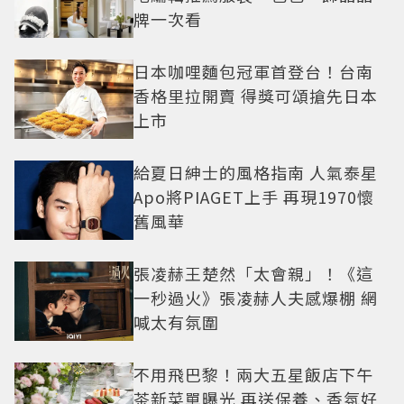
牌一次看
日本咖哩麵包冠軍首登台！台南
香格里拉開賣 得獎可頌搶先日本
上市
給夏日紳士的風格指南 人氣泰星
Apo將PIAGET上手 再現1970懷
舊風華
張凌赫王楚然「太會親」！《這
一秒過火》張凌赫人夫感爆棚 網
喊太有氛圍
不用飛巴黎！兩大五星飯店下午
茶新菜單曝光 再送保養、香氛好