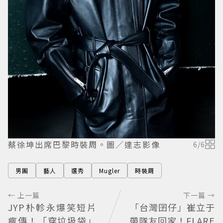
蔡徐坤出席巴黎時裝周。圖／達志影像
6
/
6
男團
藝人
選秀
Mugler
時裝周
← 上一篇
下一篇 →
JYP朴軫永爆笑短片
「台灣囝仔」崔立于
瘋傳！「穿垃圾袋」
帶隊友回家！FLARE