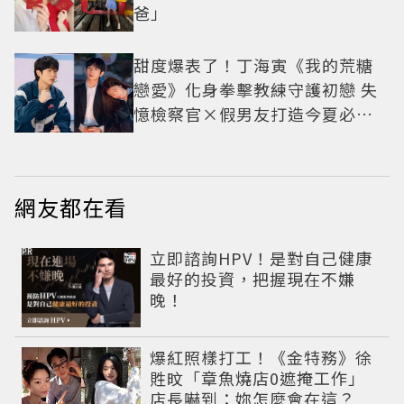
爸」
甜度爆表了！丁海寅《我的荒糖
戀愛》化身拳擊教練守護初戀 失
憶檢察官×假男友打造今夏必看
小甜劇
網友都在看
PR
立即諮詢HPV！是對自己健康
最好的投資，把握現在不嫌
晚！
爆紅照樣打工！《金特務》徐
貹旼「章魚燒店0遮掩工作」
店長嚇到：妳怎麼會在這？