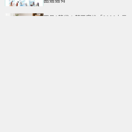
限量1萬袋！萊爾富推「2026中元
普渡袋」精選12款熱銷商品一袋
搞定
命定日常包搭配零負擔
Longchamp全新Le Cadence實
現不費力的從容風格
CHARLES & KEITH南西店改裝亮
相 跟著FLARE U逛中山同款包輕
鬆入手
僅限兩團！「500遊香港饕客宴」
名人領路吃遍米其林、亞洲第一