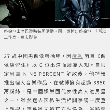
蔡徐坤出席巴黎時裝周活動。圖／微博@蔡徐坤
1
/
6
工作室、達志影像
27 歲中國男偶像蔡徐坤，因
選秀
節目《偶
像練習生》以 C 位出道而廣為人知。自限
定
男團
NINE PERCENT 解散後，他持續
推出個人音樂作品，在微博擁有超過 3850
萬粉絲，是中國娛樂圈代表性高人氣男星
之一。雖然過去因私生活相關爭議一度登
上熱搜，事件雖未被官方點名為「劣跡
藝