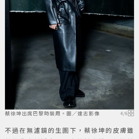
蔡徐坤出席巴黎時裝周。圖／達志影像
4
/
6
不過在無濾鏡的生圖下，蔡徐坤的皮膚雖