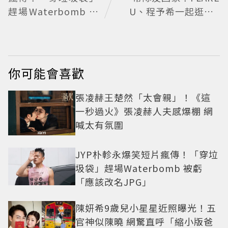
趕場Waterbomb 被
U、程予希一起逛小C
虧「應該改名JPG」
K「狂送臉頰愛心、
WINK」親曝中山站
私藏必逛名單
你可能會喜歡
張凌赫王楚然「太會親」！《這
一秒過火》張凌赫人夫感爆棚 網
喊太有氛圍
JYP朴軫永爆笑短片瘋傳！「穿垃
圾袋」趕場Waterbomb 被虧
「應該改名JPG」
陳妍希9歲兒小星星近照曝光！五
官神似陳曉 網驚直呼「縮小版爸