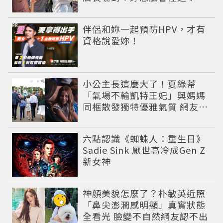
PR
伴侶和妳一起預防HPV，才有
資格說愛妳！
小公主長這麼大了！夏綠蒂
「氣場不輸凱特王妃」與媽媽
同框散發獨特優雅氣質 網友狂
讚
六點認識《蜘蛛人：重生日》
Sadie Sink 厭世高冷成Gen Z
新女神
神顏美貌怎麼了？朴敏英近照
「鼻尖澎潤感明顯」真實狀態
全看光 臉變不自然網友認不出