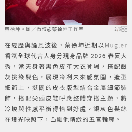
蔡徐坤。圖／微博@蔡徐坤工作室
2
/
6
在經歷輿論風波後，蔡徐坤近期以
Mugler
香氛全球代言人身分現身品牌 2026 春夏大
秀，當天身著黑色皮革大衣登場，搭配銀
灰挑染髮色，展現冷冽未來感氛圍，造型
細節上，挺闊的皮衣版型結合金屬細節裝
飾，搭配尖頭皮鞋呼應整體穿搭主題，將
冷峻與性感平衡得恰到好處。銀灰色髮絲
在燈光映照下，凸顯他精緻的五官輪廓。