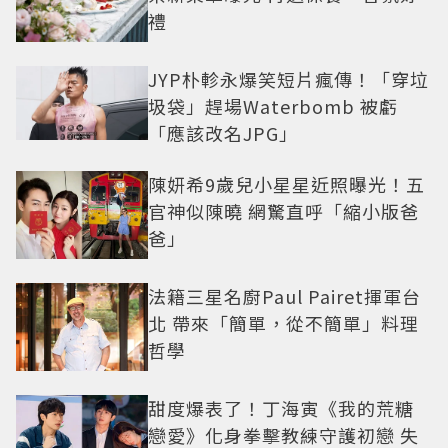
禮
JYP朴軫永爆笑短片瘋傳！「穿垃
圾袋」趕場Waterbomb 被虧
「應該改名JPG」
陳妍希9歲兒小星星近照曝光！五
官神似陳曉 網驚直呼「縮小版爸
爸」
法籍三星名廚Paul Pairet揮軍台
北 帶來「簡單，從不簡單」料理
哲學
甜度爆表了！丁海寅《我的荒糖
戀愛》化身拳擊教練守護初戀 失