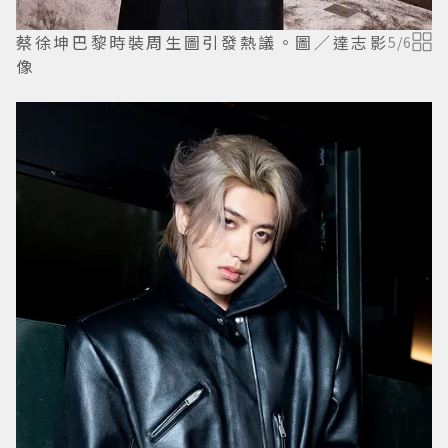
蔡徐坤巴黎時裝周生圖引發熱議。圖／達志影
5
/
6
像