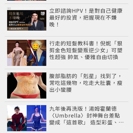
PR
立即諮詢HPV！是對自己健康
最好的投資，把握現在不嫌
晚！
行走的短髮教科書！倪妮「狠
剪金色短髮變叛逆少女」可塑
性超強 帥氣、優雅自由切換
PR
腹部脂肪的「剋星」找到了，
常吃這幾物，吃走大肚囊，瘦
出小蠻腰
九年後再洗版！湯姆霍蘭德
〈Umbrella〉封神舞台差點
變成「這首歌」 造型彩蛋、暖
心故事一次公開