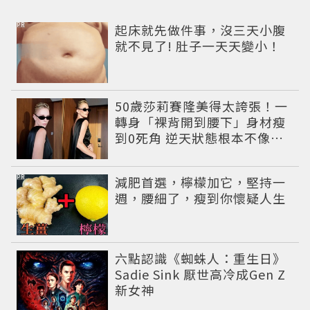
PR
起床就先做件事，沒三天小腹
就不見了! 肚子一天天變小！
50歲莎莉賽隆美得太誇張！一
轉身「裸背開到腰下」身材瘦
到0死角 逆天狀態根本不像年
過半百
PR
減肥首選，檸檬加它，堅持一
週，腰細了，瘦到你懷疑人生
六點認識《蜘蛛人：重生日》
Sadie Sink 厭世高冷成Gen Z
新女神