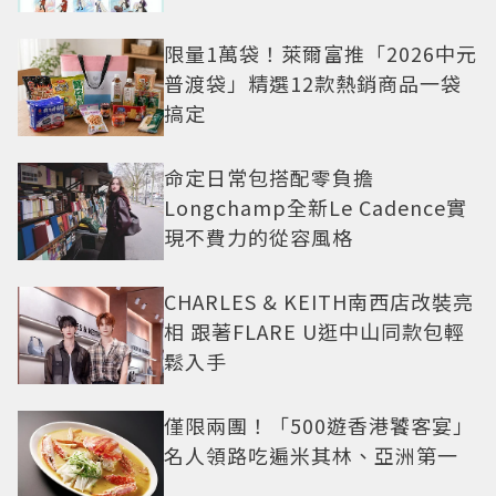
限量1萬袋！萊爾富推「2026中元
普渡袋」精選12款熱銷商品一袋
搞定
命定日常包搭配零負擔
Longchamp全新Le Cadence實
現不費力的從容風格
CHARLES & KEITH南西店改裝亮
相 跟著FLARE U逛中山同款包輕
鬆入手
僅限兩團！「500遊香港饕客宴」
名人領路吃遍米其林、亞洲第一