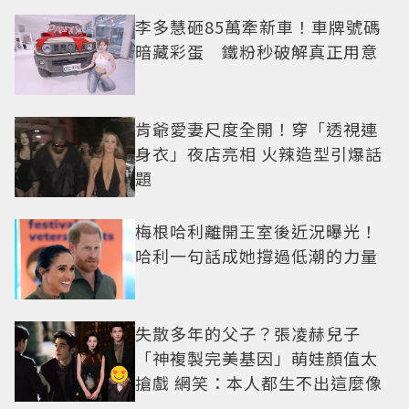
李多慧砸85萬牽新車！車牌號碼
暗藏彩蛋 鐵粉秒破解真正用意
肯爺愛妻尺度全開！穿「透視連
身衣」夜店亮相 火辣造型引爆話
題
梅根哈利離開王室後近況曝光！
哈利一句話成她撐過低潮的力量
失散多年的父子？張凌赫兒子
「神複製完美基因」萌娃顏值太
搶戲 網笑：本人都生不出這麼像