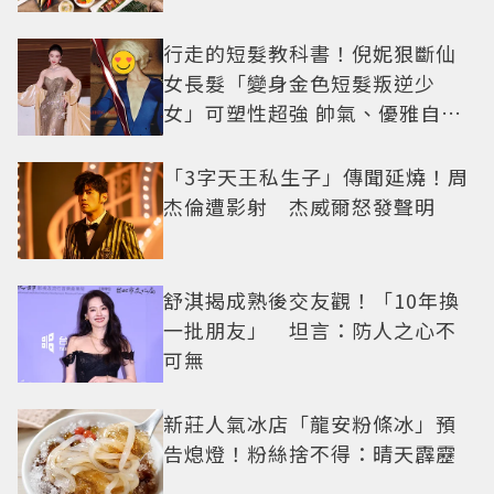
行走的短髮教科書！倪妮狠斷仙
女長髮「變身金色短髮叛逆少
女」可塑性超強 帥氣、優雅自由
切換
「3字天王私生子」傳聞延燒！周
杰倫遭影射 杰威爾怒發聲明
舒淇揭成熟後交友觀！「10年換
一批朋友」 坦言：防人之心不
可無
新莊人氣冰店「龍安粉條冰」預
告熄燈！粉絲捨不得：晴天霹靂