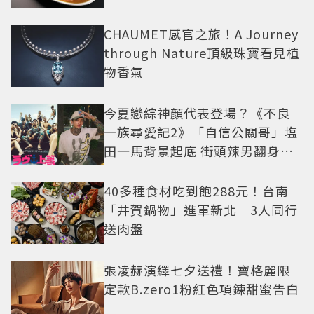
CHAUMET感官之旅！A Journey
through Nature頂級珠寶看見植
物香氣
今夏戀綜神顏代表登場？《不良
一族尋愛記2》「自信公關哥」塩
田一馬背景起底 街頭辣男翻身當
老闆
40多種食材吃到飽288元！台南
「井賀鍋物」進軍新北 3人同行
送肉盤
張凌赫演繹七夕送禮！寶格麗限
定款B.zero1粉紅色項鍊甜蜜告白