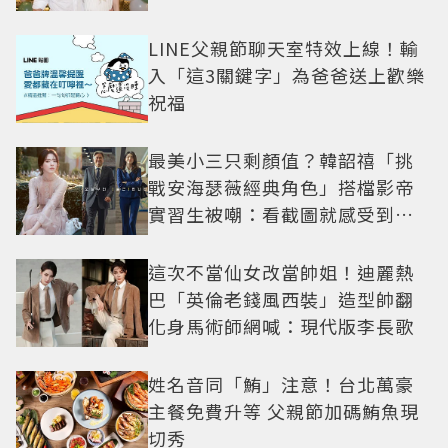
LINE父親節聊天室特效上線！輸
入「這3關鍵字」為爸爸送上歡樂
祝福
最美小三只剩顏值？韓韶禧「挑
戰安海瑟薇經典角色」搭檔影帝
實習生被嘲：看截圖就感受到演
技
這次不當仙女改當帥姐！迪麗熱
巴「英倫老錢風西裝」造型帥翻
化身馬術師網喊：現代版李長歌
姓名音同「鮪」注意！台北萬豪
主餐免費升等 父親節加碼鮪魚現
切秀