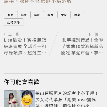
馬捲、狼尾剪修飾顯小臉必收
秦嵐
健身
減肥
瘦身
女星
陸劇
延禧攻略
← 上一篇
下一篇 →
Lisa最愛！寶格麗頂
甜芋控別錯過！全聯
級珠寶展 全球唯一祖
芋頭季10款濃郁新品
母綠項鍊、超薄三問
開吃 芋泥布蕾、芋頭
腕表登台
大福必買
你可能會喜歡
拍出這張照片的記者小心了🤣！
少女時代孝淵「絕美pose變搞
笑」撂狠話：把住址交出來