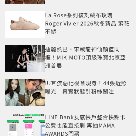
La Rose系列復刻絨布玫瑰
Roger Vivier 2026秋冬新品 繁花
不褪
迪麗熱巴、宋威龍神仙顏值同
框！MIKIMOTO頂級珠寶北京亞
洲首展
IU耳疾惡化後首現身！44張近照
曝光 真實狀態引粉絲關注
LINE Bank友感帳戶整合快點卡
公費也能直接刷 再抽MAMA
AWARDS門票