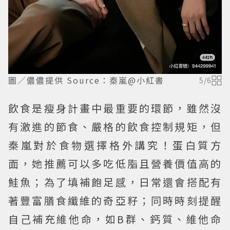
圖／儂儂提供 Source：秦嵐@小紅書
5
/
6
飲食是瘦身計畫中最重要的環節，雖然沒
有激進的節食、嚴格的飲食控制規矩，但
秦嵐對於食物選擇格外講究！蛋白質方
面，她推薦可以多吃低脂且營養價值高的
鮭魚；為了填補飽足感，日常還會搭配有
著豐富膳食纖維的奇亞籽；同時時刻提醒
自己補充維他命，如B群、鈣質、維他命