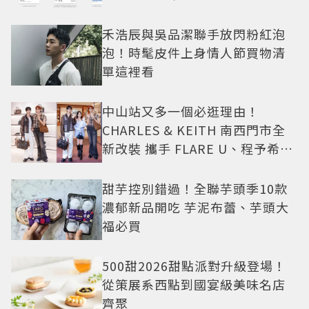
禾浩辰與吳品潔聯手放閃粉紅泡
泡！時髦皮件上身情人節買物清
單這裡看
中山站又多一個必逛理由！
CHARLES & KEITH 南西門市全
新改裝 攜手 FLARE U、程予希演
繹秋季時尚
甜芋控別錯過！全聯芋頭季10款
濃郁新品開吃 芋泥布蕾、芋頭大
福必買
500甜2026甜點派對升級登場！
從策展系西點到國宴級美味名店
齊聚