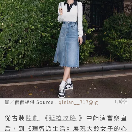
圖／儂儂提供 Source：
qinlan__717@ig
1
/
6
從古裝
陸劇
《
延禧攻略
》中飾演富察皇
后，到《理智派生活》展現大齡女子的心