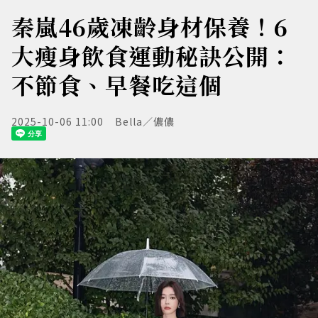
秦嵐46歲凍齡身材保養！6
大瘦身飲食運動秘訣公開：
不節食、早餐吃這個
2025-10-06 11:00
Bella／儂儂