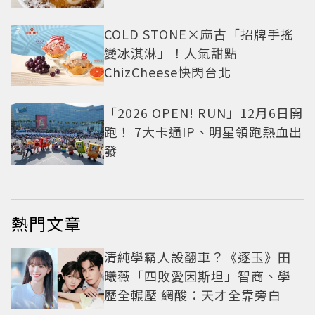
COLD STONE×麻古「招牌手搖
變冰淇淋」！人氣甜點
ChizCheese快閃台北
「2026 OPEN! RUN」12月6日開
跑！ 7大卡通IP、明星領跑熱血出
發
熱門文章
清純學霸人設翻車？《逐玉》田
曦薇「四敗愛因斯坦」智商、學
歷全輾壓 網酸：天才全靠旁白