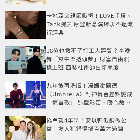
卡地亞父親節獻禮！LOVE手環、
Tank腕表 摩登新意演繹永不退流
行經典
18億也救不了打工人體質？李浚
赫「爽中樂透頭獎」財富自由照
樣上班 西裝社畜帥出新高度
九年後再洗版！湯姆霍蘭德
〈Umbrella〉封神舞台差點變成
「這首歌」 造型彩蛋、暖心故事
一次公開
偽單親4年半！安以軒低調做公
益 友人犯錯得捐百萬才過關