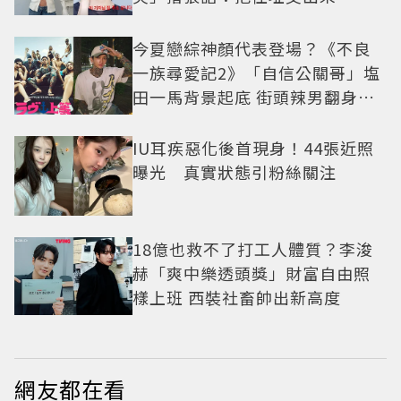
今夏戀綜神顏代表登場？《不良
一族尋愛記2》「自信公關哥」塩
田一馬背景起底 街頭辣男翻身當
老闆
IU耳疾惡化後首現身！44張近照
曝光 真實狀態引粉絲關注
18億也救不了打工人體質？李浚
赫「爽中樂透頭獎」財富自由照
樣上班 西裝社畜帥出新高度
網友都在看