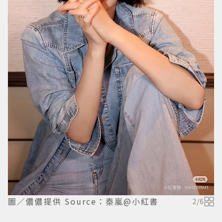
圖／儂儂提供 Source：秦嵐@小紅書
2
/
6