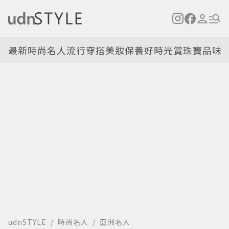
最新
時尚名人
流行穿搭
美妝保養
好時光
賞珠寶
品味
udnSTYLE
時尚名人
亞洲名人