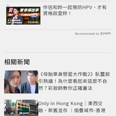
PR
伴侶和妳一起預防HPV，才有
資格說愛妳！
Recommended by
相關新聞
《母胎單身戀愛大作戰2》臥蠶妝
引熱議！為什麼看起來這麼不自
然？彩妝師教你正確畫法
Only in Hong Kong｜東西交
融，新舊並存 ｜摺疊城市-香港