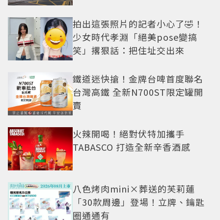
拍出這張照片的記者小心了🤣！
少女時代孝淵「絕美pose變搞
笑」撂狠話：把住址交出來
鐵道迷快搶！金牌台啤首度聯名
台灣高鐵 全新N700ST限定罐開
賣
火辣開喝！絕對伏特加攜手
TABASCO 打造全新辛香酒感
八色烤肉mini×葬送的芙莉蓮
「30款周邊」登場！立牌、鑰匙
圈通通有