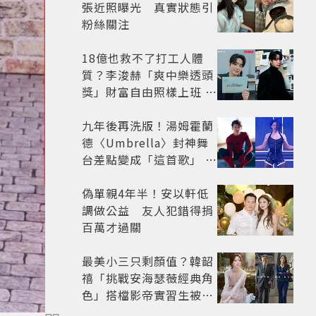
張近照曝光 真實狀態引
粉絲關注
18億也救不了打工人體
質？李浚赫「爽中樂透頭
獎」財富自由照樣上班 西
裝社畜帥出新高度
九年後再洗版！湯姆霍蘭
德〈Umbrella〉封神舞
台差點變成「這首歌」 造
型彩蛋、暖心故事一次公
開
偽單親4年半！安以軒低
調做公益 友人犯錯得捐
百萬才過關
最美小三只剩顏值？韓韶
禧「挑戰安海瑟薇經典角
色」搭檔影帝實習生被
嘲：看截圖就感受到演技