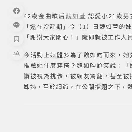
42歲金曲歌后
魏如萱
認愛小21歲男
「還在冷靜期」今（1）日魏如萱的
「謝謝大家關心！」隨即就被工作人
今活動上媒體多為了魏如昀而來，她
推薦她什麼穿搭？魏如昀尬笑說：「
讚被視為挑釁，被網友罵翻，甚至被
姊姊，至於細節，在公關擋題之下，