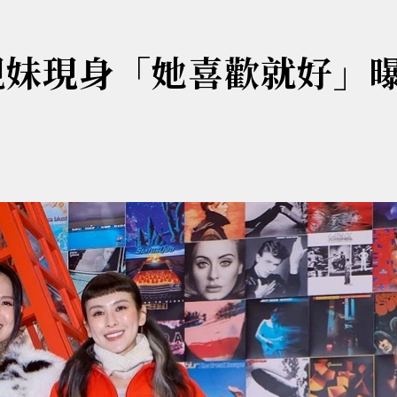
 親妹現身「她喜歡就好」