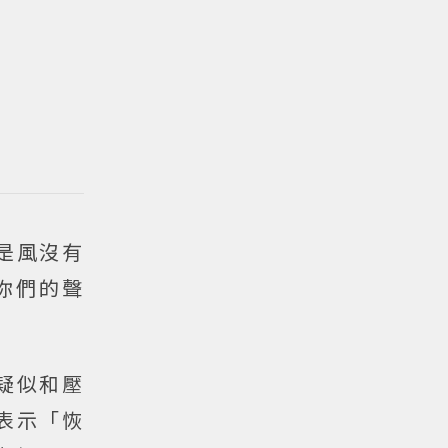
是風沒有
你們的聲
疑似和壓
表示「恢