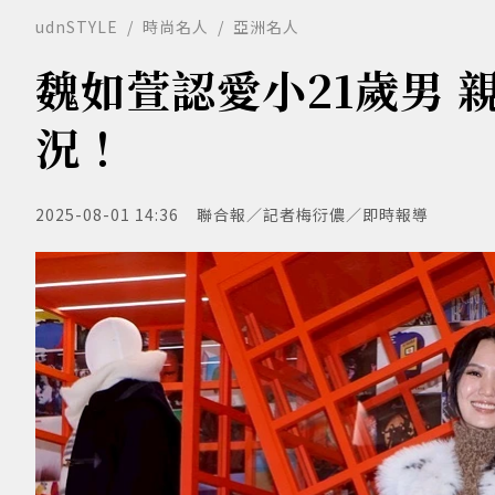
udnSTYLE
時尚名人
亞洲名人
魏如萱認愛小21歲男
況！
2025-08-01 14:36
聯合報／記者梅衍儂／即時報導