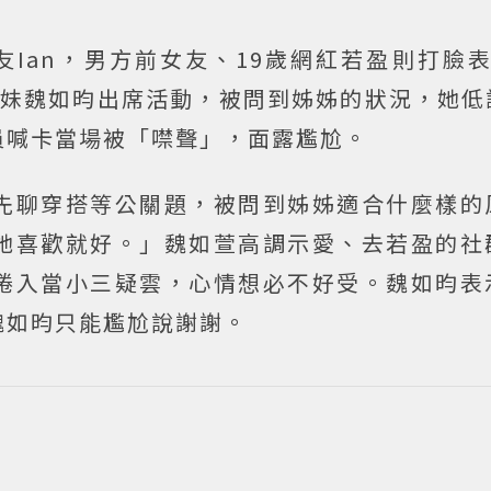
友Ian，男方前女友、19歲網紅若盈則打臉表
妹妹魏如昀出席活動，被問到姊姊的狀況，她低
員喊卡當場被「噤聲」，面露尷尬。
先聊穿搭等公關題，被問到姊姊適合什麼樣的
她喜歡就好。」魏如萱高調示愛、去若盈的社
捲入當小三疑雲，心情想必不好受。魏如昀表
魏如昀只能尷尬說謝謝。