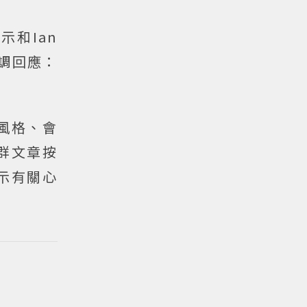
示和Ian
調回應：
風格、會
群文章按
示有關心