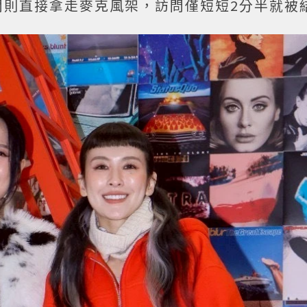
關則直接拿走麥克風架，訪問僅短短2分半就被