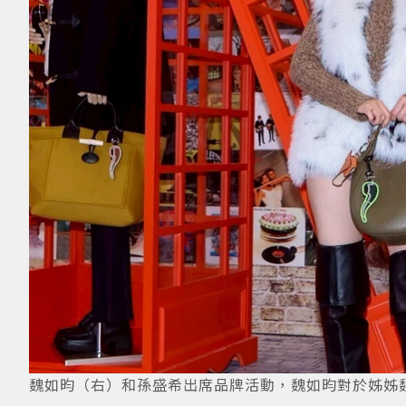
魏如昀（右）和孫盛希出席品牌活動，魏如昀對於姊姊