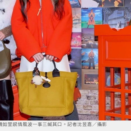
魏如萱感情風波一事三緘其口。記者沈昱嘉／攝影