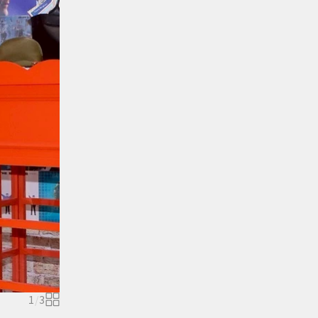
1
/
3