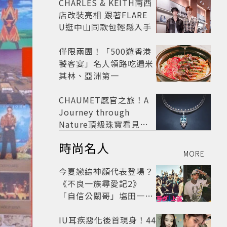
CHARLES & KEITH南西
店改裝亮相 跟著FLARE
U逛中山同款包輕鬆入手
僅限兩團！「500遊香港
饕客宴」名人領路吃遍米
其林、亞洲第一
CHAUMET感官之旅！A
Journey through
Nature頂級珠寶看見植
物香氣
時尚名人
MORE
今夏戀綜神顏代表登場？
《不良一族尋愛記2》
「自信公關哥」塩田一馬
背景起底 街頭辣男翻身當
老闆
IU耳疾惡化後首現身！44