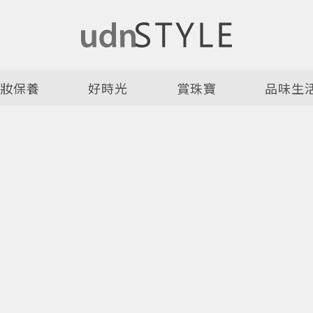
美妝保養
好時光
賞珠寶
品味生