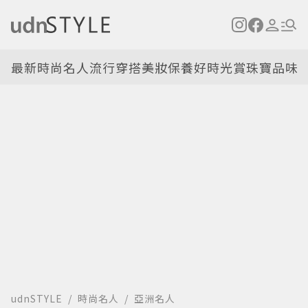
最新
時尚名人
流行穿搭
美妝保養
好時光
賞珠寶
品味
udnSTYLE
時尚名人
亞洲名人