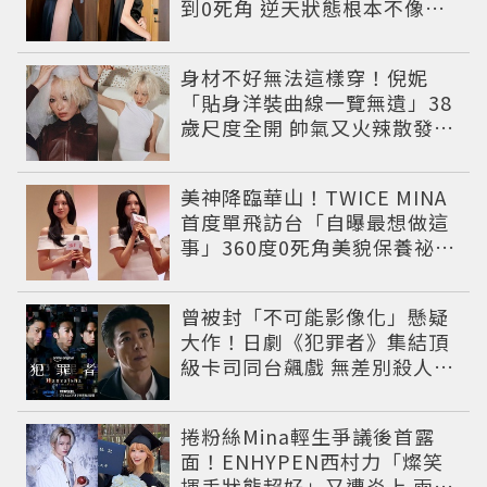
到0死角 逆天狀態根本不像年
過半百
身材不好無法這樣穿！倪妮
「貼身洋裝曲線一覽無遺」38
歲尺度全開 帥氣又火辣散發獨
特魅力
美神降臨華山！TWICE MINA
首度單飛訪台「自曝最想做這
事」360度0死角美貌保養祕訣
一次公開
曾被封「不可能影像化」懸疑
大作！日劇《犯罪者》集結頂
級卡司同台飆戲 無差別殺人案
捲出政商黑幕
捲粉絲Mina輕生爭議後首露
面！ENHYPEN西村力「燦笑
揮手狀態超好」又遭炎上 兩派