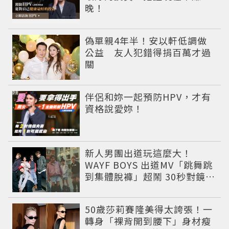
晚！
偽單親4年半！安以軒低調做
公益 友人犯錯得捐百萬才過
關
PR
伴侶和妳一起預防HPV，才有
資格說愛妳！
新人男團出道玩這麼大！
WAYF BOYS 出道MV「跳舞跳
到集體脫褲」超鬧 30秒對鏡清
唱影片爆紅
50歲莎莉賽隆美得太誇張！一
轉身「裸背開到腰下」身材瘦