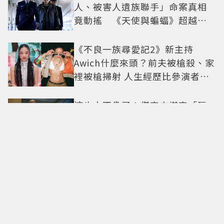
人、被害人遺族聯手」命案真相
竟動搖 《天使與蝙蝠》超越懸
疑框架展開
《不良一族尋愛記2》新主持
Awich什麼來頭？前夫被槍殺、家
裡被槍掃射 人生經歷比參演者還
抓馬！
這也太不像了！傑森史塔森「巨
型充氣人偶分身」看了只想說：
蛤？ 驚喜連本尊都吐槽
G-DRAGON 粉絲必朝聖！迪士尼
《玩具總動員》聯名快閃店來
台，限定商品與打卡亮點公開
這次有鈔能力也沒用！《財閥X刑