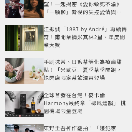
望！一起揭密《愛你致死不渝》
「一願柳」背後的失控愛情與爆
紅之路
江振誠「1887 by André」再續傳
奇！甫開業摘米其林2星、年度開
業大獎
手刷抹茶、日系茶韻化為療癒甜
點！「米弎豆」夏季茶季開跑，
快閃店限定茶飲清爽登場
全球首發在台灣！麥卡倫
Harmony最終章「椰風煖韻」 桃
園機場限量登場
東野圭吾神作翻拍！「嫌犯家