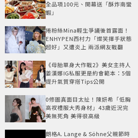
全品項100元、開幕送「酥炸南蠻
蝦」
捲粉絲Mina輕生爭議後首露面！
ENHYPEN西村力「燦笑揮手狀態
超好」又遭炎上 兩派網友戰翻
《母胎單身大作戰2》美女主持人
姜漢娜IG私服更是約會範本：5個
提升氣質穿搭Tips公開
0修圖真面目太扯！陳妍希「低胸
高衩禮服大秀身材」43歲近況完
美無死角 美得很高級
朗格A. Lange & Söhne父親節時