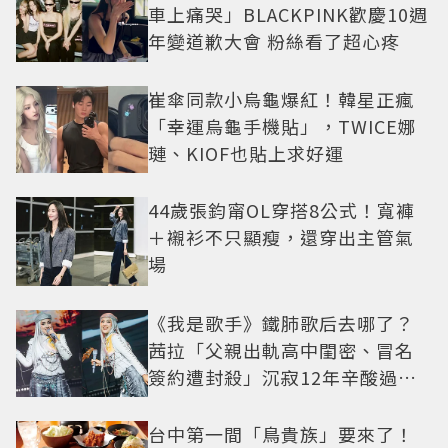
車上痛哭」BLACKPINK歡慶10週
年變道歉大會 粉絲看了超心疼
崔傘同款小烏龜爆紅！韓星正瘋
「幸運烏龜手機貼」，TWICE娜
璉、KIOF也貼上求好運
44歲張鈞甯OL穿搭8公式！寬褲
＋襯衫不只顯瘦，還穿出主管氣
場
《我是歌手》鐵肺歌后去哪了？
茜拉「父親出軌高中閨密、冒名
簽約遭封殺」沉寂12年辛酸過往
曝光
台中第一間「鳥貴族」要來了！