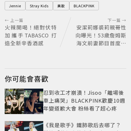
Jennie
Stray Kids
美妝
BLACKPINK
← 上一篇
下一篇 →
火辣開喝！絕對伏特
安潔莉娜裘莉親哥性
加攜手TABASCO 打
向曝光！53歲詹姆斯
造全新辛香酒感
海文前妻節目首度認
「我是同志」
你可能會喜歡
忍到收工才崩潰！Jisoo「離場後
車上痛哭」BLACKPINK歡慶10週
年變道歉大會 粉絲看了超心疼
《我是歌手》鐵肺歌后去哪了？