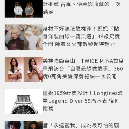
計推薦 古風、傳承與收藏的一次
滿足
身材不好無法這樣穿！倪妮「貼
身洋裝曲線一覽無遺」38歲尺度
全開 帥氣又火辣散發獨特魅力
美神降臨華山！TWICE MINA首度
單飛訪台「自曝最想做這事」360
度0死角美貌保養祕訣一次公開
重返1959經典設計！Longines浪
琴Legend Diver 59潛水表 復刻
懷舊
當「永遠愛我」成為最可怕的願