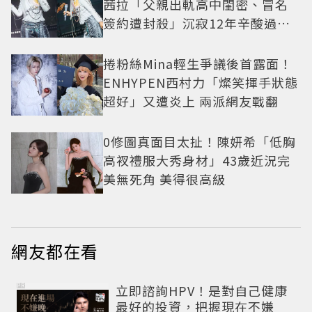
茜拉「父親出軌高中閨密、冒名
簽約遭封殺」沉寂12年辛酸過往
曝光
捲粉絲Mina輕生爭議後首露面！
ENHYPEN西村力「燦笑揮手狀態
超好」又遭炎上 兩派網友戰翻
0修圖真面目太扯！陳妍希「低胸
高衩禮服大秀身材」43歲近況完
美無死角 美得很高級
網友都在看
PR
立即諮詢HPV！是對自己健康
最好的投資，把握現在不嫌