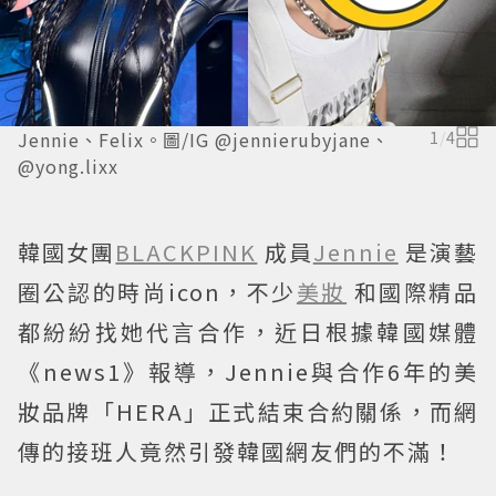
Jennie、Felix。圖/IG @jennierubyjane、
1
/
4
@yong.lixx
韓國女團
BLACKPINK
成員
Jennie
是演藝
圈公認的時尚icon，不少
美妝
和國際精品
都紛紛找她代言合作，近日根據韓國媒體
《news1》報導，Jennie與合作6年的美
妝品牌「HERA」正式結束合約關係，而網
傳的接班人竟然引發韓國網友們的不滿！