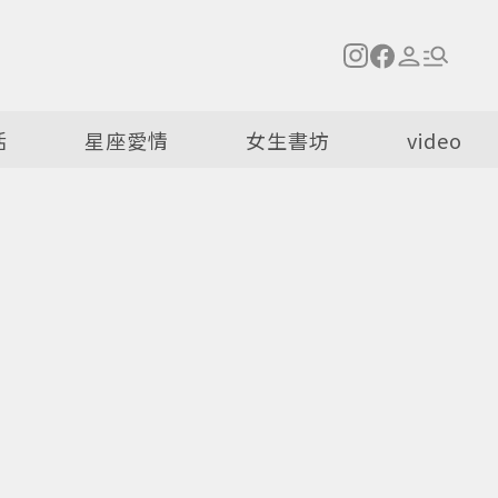
活
星座愛情
女生書坊
video