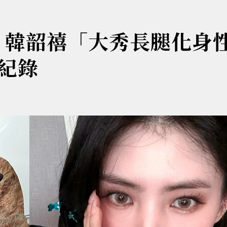
！韓韶禧「大秀長腿化身
紀錄