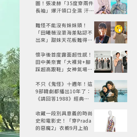
圖！張凌赫「35度穿兩件
長袖」爆汗領口全濕 汗珠
竟成天然打亮帥到離譜
難怪不能沒有妹妹頭！
「田曦薇沒瀏海差點認不
出來」甜妹天花板難得露
額頭...真面目嚇壞網友
懷孕後首度露面超性感！
田中美奈實「大裸背+腳
踩超高跟鞋」女神氣場全
開 不過日本網友卻狠酸
不只《鬼怪》十週年！這
9部韓劇都播出10年了：
《請回答1988》經典不
敗，這部大家狂推續集
收藏一段別具意義的時尚
史和電影史！「穿Prada
的惡魔2」衣櫥9月上拍