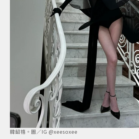
韓韶禧。圖／IG @xeesoxee