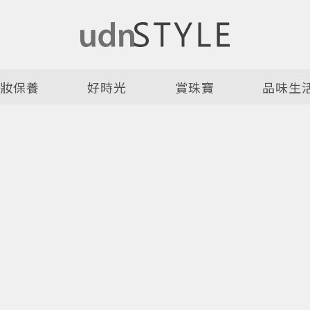
美妝保養
好時光
賞珠寶
品味生