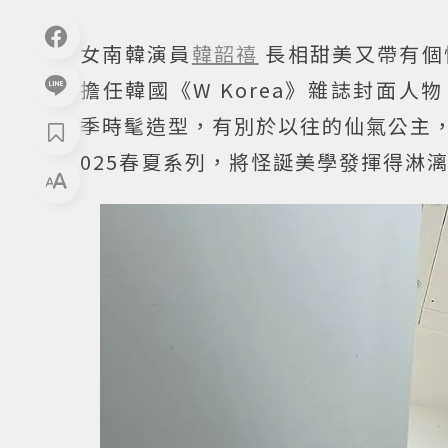
女南韓演員
韓韶禧
長相甜美又帶有個
擔任韓國《W Korea》雜誌封面人物
季時髦造型，有別於以往的仙氣公主，韓
025春夏系列，將怪誕美學發揮得淋