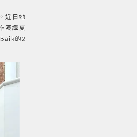
。近日她
作演繹夏
aik的2