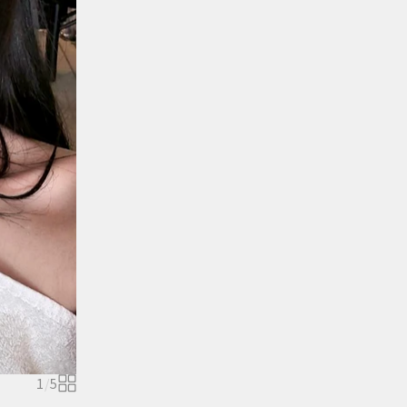
1
/
5