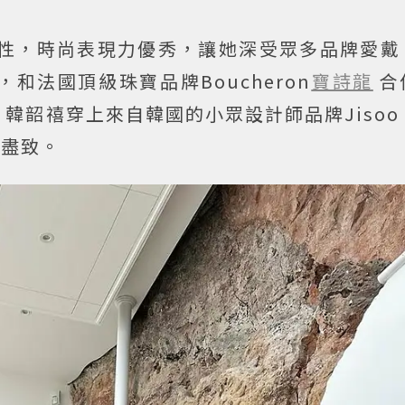
性，時尚表現力優秀，讓她深受眾多品牌愛戴
，和法國頂級珠寶品牌Boucheron
寶詩龍
合
韶禧穿上來自韓國的小眾設計師品牌Jisoo B
漓盡致。