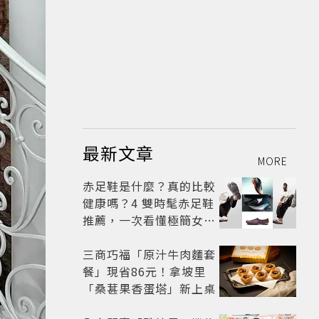
最新文章
MORE
赤足鞋是什麼？真的比較
健康嗎？4 雙時髦赤足鞋
推薦，一次看懂極簡女鞋
熱潮
三商巧福「原汁牛肉麵套
餐」現省86元！拿坡里
「桑葚果香蛋塔」新上桌