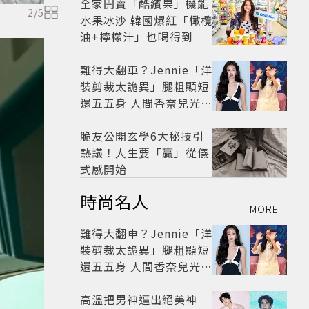
全家開賣「酷繽果」機能
2
/
5
水果冰沙 韓國爆紅「橄欖
油+檸檬汁」也喝得到
難得大翻車？Jennie「洋
裝剪裁太詭異」腿粗顯短
還五五身 人間香奈兒光環
失靈變臘腸狗
脆友公開玄學6大秘技引
熱議！人生要「贏」從儀
式感開始
時尚名人
MORE
難得大翻車？Jennie「洋
裝剪裁太詭異」腿粗顯短
還五五身 人間香奈兒光環
失靈變臘腸狗
高溫把男神逼出絕美神