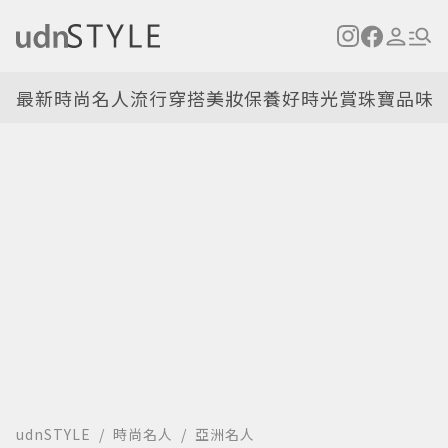
最新
時尚名人
流行穿搭
美妝保養
好時光
賞珠寶
品味
udnSTYLE
時尚名人
亞洲名人