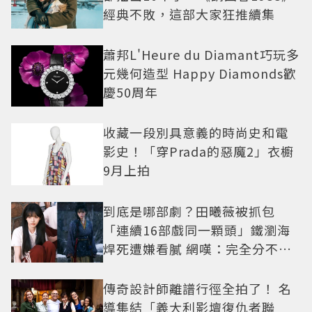
經典不敗，這部大家狂推續集
蕭邦L'Heure du Diamant巧玩多
元幾何造型 Happy Diamonds歡
慶50周年
收藏一段別具意義的時尚史和電
影史！「穿Prada的惡魔2」衣櫥
9月上拍
到底是哪部劇？田曦薇被抓包
「連續16部戲同一顆頭」鐵瀏海
焊死遭嫌看膩 網嘆：完全分不出
角色
傳奇設計師離譜行徑全拍了！ 名
導集結「義大利影壇復仇者聯