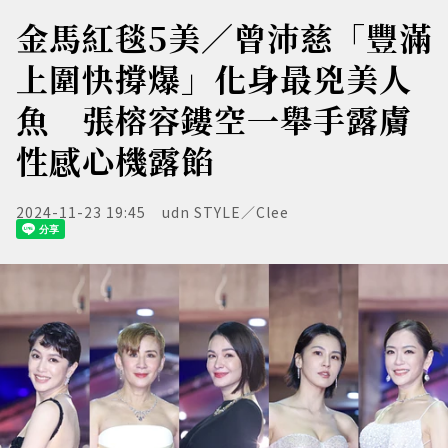
金馬紅毯5美／曾沛慈「豐滿
上圍快撐爆」化身最兇美人
魚 張榕容鏤空一舉手露膚
性感心機露餡
2024-11-23 19:45
udn STYLE／Clee