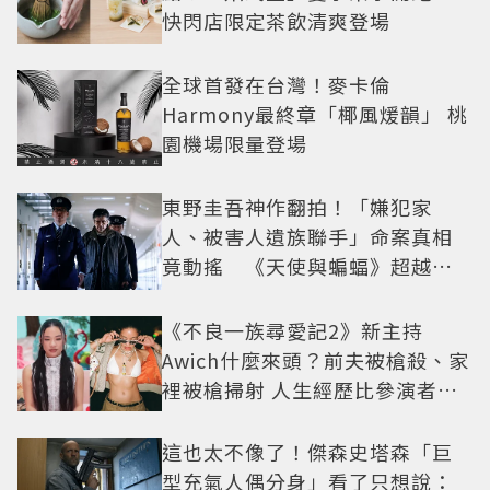
快閃店限定茶飲清爽登場
全球首發在台灣！麥卡倫
Harmony最終章「椰風煖韻」 桃
園機場限量登場
東野圭吾神作翻拍！「嫌犯家
人、被害人遺族聯手」命案真相
竟動搖 《天使與蝙蝠》超越懸
疑框架展開
《不良一族尋愛記2》新主持
Awich什麼來頭？前夫被槍殺、家
裡被槍掃射 人生經歷比參演者還
抓馬！
這也太不像了！傑森史塔森「巨
型充氣人偶分身」看了只想說：