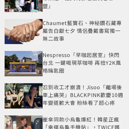
盟」
Chaumet藍寶石、神秘鑽石藏專
屬告白獻七夕 情侶疊戴書寫獨一
無二故事
Nespresso「早咖起居室」快閃
台北 一鍵喝現萃咖啡 再扭Y2K風
格鑰匙圈
忍到收工才崩潰！Jisoo「離場後
車上痛哭」BLACKPINK歡慶10週
年變道歉大會 粉絲看了超心疼
崔傘同款小烏龜爆紅！韓星正瘋
「幸運烏龜手機貼」，TWICE娜