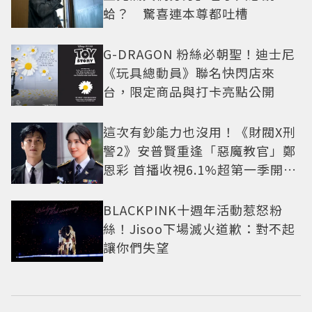
蛤？ 驚喜連本尊都吐槽
G-DRAGON 粉絲必朝聖！迪士尼
《玩具總動員》聯名快閃店來
台，限定商品與打卡亮點公開
這次有鈔能力也沒用！《財閥X刑
警2》安普賢重逢「惡魔教官」鄭
恩彩 首播收視6.1%超第一季開紅
盤
BLACKPINK十週年活動惹怒粉
絲！Jisoo下場滅火道歉：對不起
讓你們失望