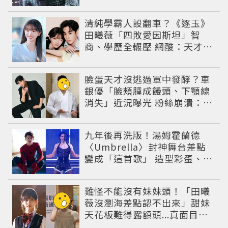
年辛酸過往曝光
清純學霸人設翻車？《逐玉》
田曦薇「四敗愛因斯坦」智
商、學歷全輾壓 網酸：天才全
靠旁白
臉蛋天才沒逃過軍中發酵？車
銀優「臉頰腫成饅頭、下顎線
消失」近況曝光 粉絲崩潰：空
氣有酵母😭
九年後再洗版！湯姆霍蘭德
〈Umbrella〉封神舞台差點
變成「這首歌」 造型彩蛋、暖
心故事一次公開
難怪不能沒有妹妹頭！「田曦
薇沒瀏海差點認不出來」甜妹
天花板難得露額頭...真面目嚇
壞網友