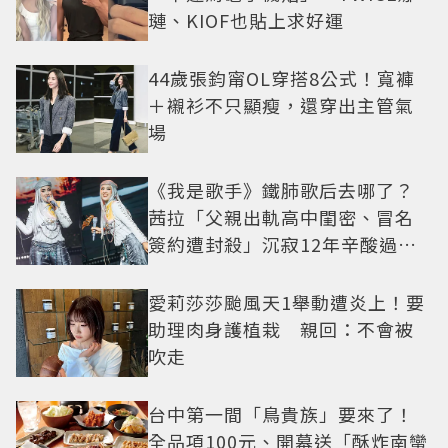
璉、KIOF也貼上求好運
44歲張鈞甯OL穿搭8公式！寬褲
＋襯衫不只顯瘦，還穿出主管氣
場
《我是歌手》鐵肺歌后去哪了？
茜拉「父親出軌高中閨密、冒名
簽約遭封殺」沉寂12年辛酸過往
曝光
愛莉莎莎颱風天1舉動遭炎上！要
助理肉身護植栽 親回：不會被
吹走
台中第一間「鳥貴族」要來了！
全品項100元、開幕送「酥炸南蠻