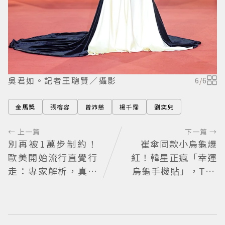
吳君如。記者王聰賢／攝影
6
/
6
金馬獎
張榕容
曾沛慈
楊千霈
劉奕兒
← 上一篇
下一篇 →
別再被1萬步制約！
崔傘同款小烏龜爆
歐美開始流行直覺行
紅！韓星正瘋「幸運
走：專家解析，真正
烏龜手機貼」，TWI
重要的不是步數，而
CE娜璉、KIOF也貼
是「這件事」
上求好運