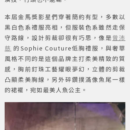
本屆金馬獎影星們穿著簡約有型，多數以
黑白色系禮服亮相，但服裝色系雖然走保
守路線，設計剪裁卻很有巧思，像是
曾沛
慈
的Sophie Couture低胸禮服，與奢華
風格不同的是這個品牌主打柔美精致的質
感，胸前釘珠⼯藝耀眼夢幻，立體的剪裁
凸顯柔美胸線，另外碎鑽撲滿像魚尾一樣
的裙襬，宛如最美人魚公主。