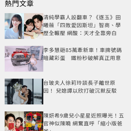
熱門文章
清純學霸人設翻車？《逐玉》田
曦薇「四敗愛因斯坦」智商、學
歷全輾壓 網酸：天才全靠旁白
李多慧砸85萬牽新車！車牌號碼
暗藏彩蛋 鐵粉秒破解真正用意
台玻夫人徐莉玲談長子離世原
因！ 兒媳譚以欣打破沉默反駁
陳妍希9歲兒小星星近照曝光！五
官神似陳曉 網驚直呼「縮小版爸