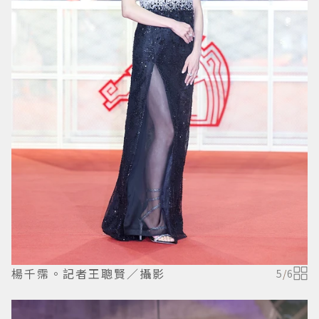
楊千霈。記者王聰賢／攝影
5
/
6