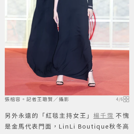
張榕容。記者王聰賢／攝影
4
/
6
另外永遠的「紅毯主持女王」
楊千霈
不愧
是金馬代表門面，LinLi Boutique秋冬高