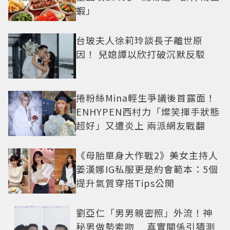
蝦」
台玻夫人徐莉玲談長子離世原
因！ 兒媳譚以欣打破沉默反駁
捲粉絲Mina輕生爭議後首露面！
ENHYPEN西村力「燦笑揮手狀態
超好」又遭炎上 兩派網友戰翻
《母胎單身大作戰2》美女主持人
姜漢娜IG私服更是約會範本：5個
提升氣質穿搭Tips公開
劉亞仁「男男親密照」外流！神
秘男做勢索吻 真實關係引猜測