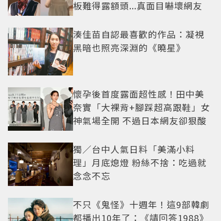
板難得露額頭...真面目嚇壞網友
湊佳苗自認最喜歡的作品：凝視
黑暗也照亮深淵的《曉星》
懷孕後首度露面超性感！田中美
奈實「大裸背+腳踩超高跟鞋」女
神氣場全開 不過日本網友卻狠酸
獨／台中人氣日料「美滿小料
理」月底熄燈 粉絲不捨：吃過就
念念不忘
不只《鬼怪》十週年！這9部韓劇
都播出10年了：《請回答1988》