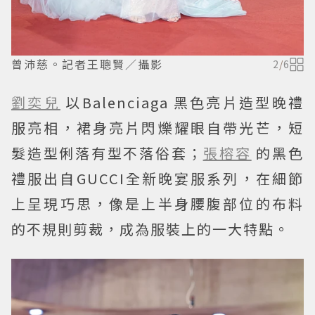
曾沛慈。記者王聰賢／攝影
2
/
6
劉奕兒
以Balenciaga 黑色亮片造型晚禮
服亮相，裙身亮片閃爍耀眼自帶光芒，短
髮造型俐落有型不落俗套；
張榕容
的黑色
禮服出自GUCCI全新晚宴服系列，在細節
上呈現巧思，像是上半身腰腹部位的布料
的不規則剪裁，成為服裝上的一大特點。