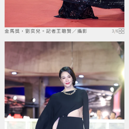
金馬獎，劉奕兒。記者王聰賢／攝影
3
/
6