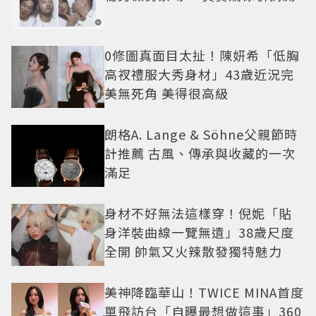
0修圖真面目太扯！陳妍希「低胸
高衩禮服大秀身材」43歲近況完
美無死角 美得很高級
朗格A. Lange & Söhne父親節時
計推薦 古風、傳承與收藏的一次
滿足
身材不好無法這樣穿！倪妮「貼
身洋裝曲線一覽無遺」38歲尺度
全開 帥氣又火辣散發獨特魅力
美神降臨華山！TWICE MINA首度
單飛訪台「自曝最想做這事」360