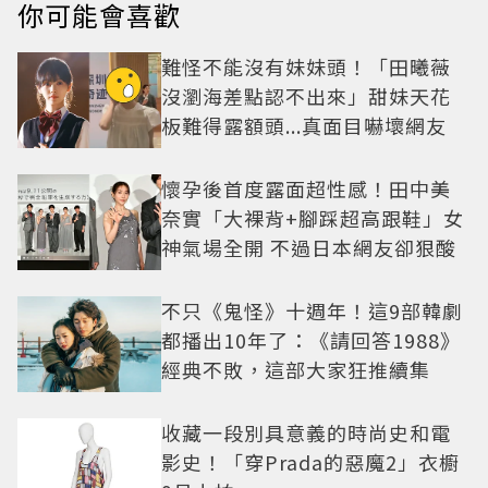
你可能會喜歡
難怪不能沒有妹妹頭！「田曦薇
沒瀏海差點認不出來」甜妹天花
板難得露額頭...真面目嚇壞網友
懷孕後首度露面超性感！田中美
奈實「大裸背+腳踩超高跟鞋」女
神氣場全開 不過日本網友卻狠酸
不只《鬼怪》十週年！這9部韓劇
都播出10年了：《請回答1988》
經典不敗，這部大家狂推續集
收藏一段別具意義的時尚史和電
影史！「穿Prada的惡魔2」衣櫥