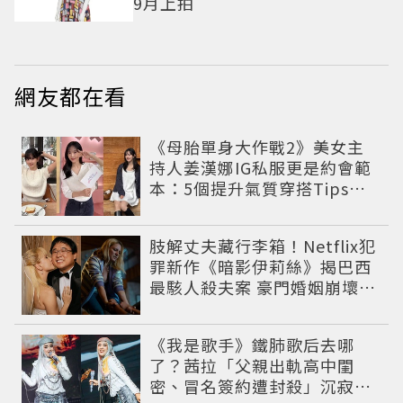
9月上拍
網友都在看
《母胎單身大作戰2》美女主
持人姜漢娜IG私服更是約會範
本：5個提升氣質穿搭Tips公
開
肢解丈夫藏行李箱！Netflix犯
罪新作《暗影伊莉絲》揭巴西
最駭人殺夫案 豪門婚姻崩壞釀
致命慘劇
《我是歌手》鐵肺歌后去哪
了？茜拉「父親出軌高中閨
密、冒名簽約遭封殺」沉寂12