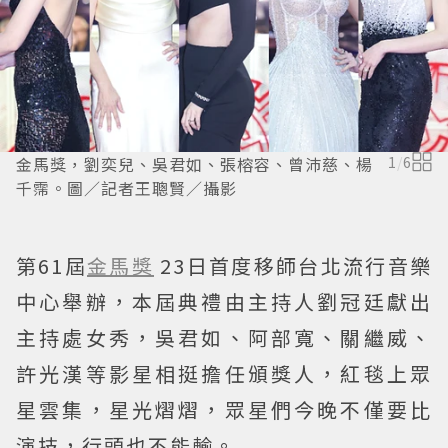
金馬獎，劉奕兒、吳君如、張榕容、曾沛慈、楊
1
/
6
千霈。圖／記者王聰賢／攝影
第61屆
金馬獎
23日首度移師台北流行音樂
中心舉辦，本屆典禮由主持人劉冠廷獻出
主持處女秀，吳君如、阿部寬、關繼威、
許光漢等影星相挺擔任頒獎人，紅毯上眾
星雲集，星光熠熠，眾星們今晚不僅要比
演技，行頭也不能輸。