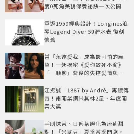
度0死角美貌保養祕訣一次公開
重返1959經典設計！Longines浪
琴Legend Diver 59潛水表 復刻
懷舊
當「永遠愛我」成為最可怕的願
望！一起揭密《愛你致死不渝》
「一願柳」背後的失控愛情與爆
紅之路
江振誠「1887 by André」再續傳
奇！甫開業摘米其林2星、年度開
業大獎
手刷抹茶、日系茶韻化為療癒甜
點！「米弎豆」夏季茶季開跑，