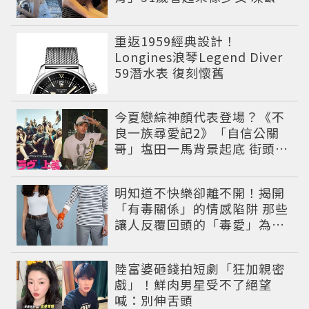
況震撼全網
重返1959經典設計！
Longines浪琴Legend Diver
59潛水表 復刻懷舊
今夏戀綜神顏代表登場？《不
良一族尋愛記2》「自信公關
哥」塩田一馬背景起底 街頭辣
男翻身當老闆
明知道不快樂卻離不開！揭開
「有毒關係」的情感陷阱 那些
讓人反覆回頭的「毒愛」為何
比菸還難戒？
陸富婆砸錢拍短劇「狂加親密
戲」！鮮肉男星受不了絕望
喊：別伸舌頭