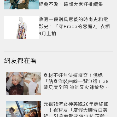
經典不敗，這部大家狂推續集
收藏一段別具意義的時尚史和電
影史！「穿Prada的惡魔2」衣櫥
9月上拍
網友都在看
身材不好無法這樣穿！倪妮
「貼身洋裝曲線一覽無遺」38
歲尺度全開 帥氣又火辣散發獨
特魅力
元祖韓流女神美貌20年始終如
一！崔智友「度假大曬雪白美
背」51歲看起來像少女 凍齡近