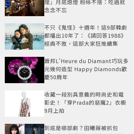
理」月底熄燈 粉絲不捨：吃過就
念念不忘
不只《鬼怪》十週年！這9部韓劇
都播出10年了：《請回答1988》
經典不敗，這部大家狂推續集
蕭邦L'Heure du Diamant巧玩多
元幾何造型 Happy Diamonds歡
慶50周年
收藏一段別具意義的時尚史和電
影史！「穿Prada的惡魔2」衣櫥
9月上拍
到底是哪部劇？田曦薇被抓包