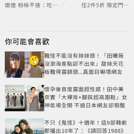
熄燈 粉絲不捨：吃過
任2件5折 限定門市
就念念不忘
絕版品5折起
你可能會喜歡
難怪不能沒有妹妹頭！「田曦薇
沒瀏海差點認不出來」甜妹天花
板難得露額頭...真面目嚇壞網友
懷孕後首度露面超性感！田中美
奈實「大裸背+腳踩超高跟鞋」女
神氣場全開 不過日本網友卻狠酸
不只《鬼怪》十週年！這9部韓劇
都播出10年了：《請回答1988》