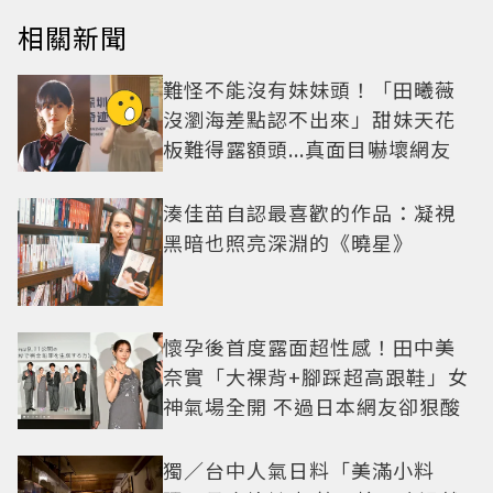
相關新聞
難怪不能沒有妹妹頭！「田曦薇
沒瀏海差點認不出來」甜妹天花
板難得露額頭...真面目嚇壞網友
湊佳苗自認最喜歡的作品：凝視
黑暗也照亮深淵的《曉星》
懷孕後首度露面超性感！田中美
奈實「大裸背+腳踩超高跟鞋」女
神氣場全開 不過日本網友卻狠酸
獨／台中人氣日料「美滿小料