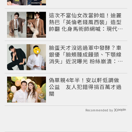
這次不當仙女改當帥姐！迪麗
熱巴「英倫老錢風西裝」造型
帥翻 化身馬術師網喊：現代版
李長歌
臉蛋天才沒逃過軍中發酵？車
銀優「臉頰腫成饅頭、下顎線
消失」近況曝光 粉絲崩潰：空
氣有酵母😭
偽單親4年半！安以軒低調做
公益 友人犯錯得捐百萬才過
關
Recommended by