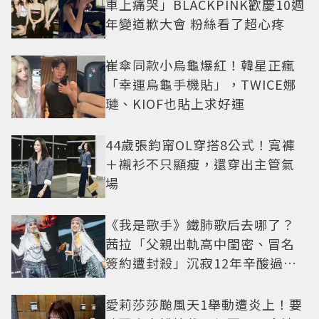
車上痛哭」BLACKPINK歡慶10週
年變道歉大會 粉絲看了超心疼
崔傘同款小烏龜爆紅！韓星正瘋
「幸運烏龜手機貼」，TWICE娜
璉、KIOF也貼上求好運
44歲張鈞甯OL穿搭8公式！寬褲
＋襯衫不只顯瘦，還穿出主管氣
場
《我是歌手》鐵肺歌后去哪了？
茜拉「父親出軌高中閨密、冒名
簽約遭封殺」沉寂12年辛酸過往
曝光
愛莉莎莎颱風天1舉動遭炎上！要