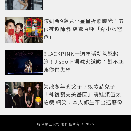
陳妍希9歲兒小星星近照曝光！五
官神似陳曉 網驚直呼「縮小版爸
爸」
BLACKPINK十週年活動惹怒粉
絲！Jisoo下場滅火道歉：對不起
讓你們失望
失散多年的父子？張凌赫兒子
「神複製完美基因」萌娃顏值太
搶戲 網笑：本人都生不出這麼像
聯合線上公司 著作權所有 ©2025