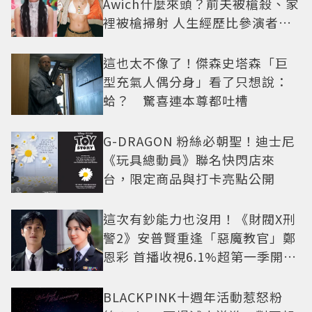
Awich什麼來頭？前夫被槍殺、家
裡被槍掃射 人生經歷比參演者還
抓馬！
這也太不像了！傑森史塔森「巨
型充氣人偶分身」看了只想說：
蛤？ 驚喜連本尊都吐槽
G-DRAGON 粉絲必朝聖！迪士尼
《玩具總動員》聯名快閃店來
台，限定商品與打卡亮點公開
這次有鈔能力也沒用！《財閥X刑
警2》安普賢重逢「惡魔教官」鄭
恩彩 首播收視6.1%超第一季開紅
盤
BLACKPINK十週年活動惹怒粉