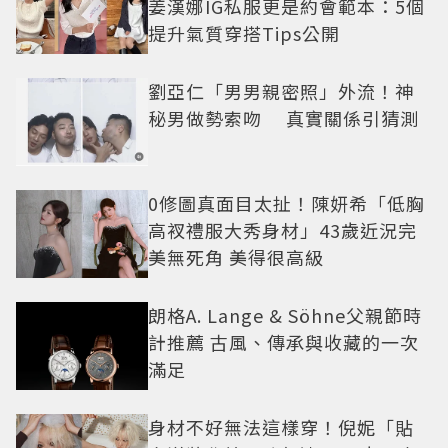
姜漢娜IG私服更是約會範本：5個
提升氣質穿搭Tips公開
劉亞仁「男男親密照」外流！神
秘男做勢索吻 真實關係引猜測
0修圖真面目太扯！陳妍希「低胸
高衩禮服大秀身材」43歲近況完
美無死角 美得很高級
朗格A. Lange & Söhne父親節時
計推薦 古風、傳承與收藏的一次
滿足
身材不好無法這樣穿！倪妮「貼