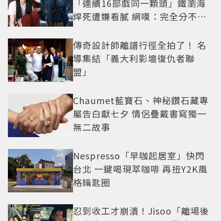
「連續16部戲同一顆頭」鐵瀏海
焊死遭嫌看膩 網嘆：完全分不出
角色
傳奇設計師離譜行徑全拍了！ 名
導集結「義大利影壇復仇者聯
盟」
Chaumet藍寶石、神秘鑽石藏專
屬告白獻七夕 情侶疊戴書寫獨一
無二故事
Nespresso「早咖起居室」快閃
台北 一鍵喝現萃咖啡 再扭Y2K風
格鑰匙圈
忍到收工才崩潰！Jisoo「離場後