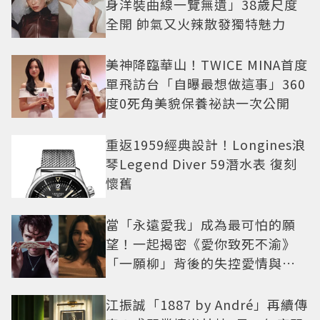
身洋裝曲線一覽無遺」38歲尺度
全開 帥氣又火辣散發獨特魅力
美神降臨華山！TWICE MINA首度
單飛訪台「自曝最想做這事」360
度0死角美貌保養祕訣一次公開
重返1959經典設計！Longines浪
琴Legend Diver 59潛水表 復刻
懷舊
當「永遠愛我」成為最可怕的願
望！一起揭密《愛你致死不渝》
「一願柳」背後的失控愛情與爆
紅之路
江振誠「1887 by André」再續傳