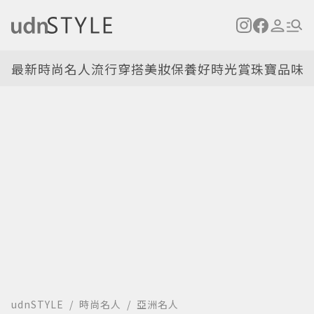
最新
時尚名人
流行穿搭
美妝保養
好時光
賞珠寶
品味
udnSTYLE
時尚名人
亞洲名人