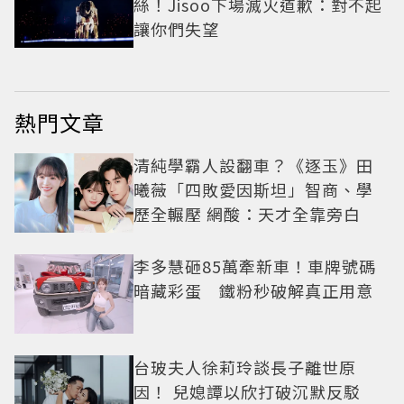
絲！Jisoo下場滅火道歉：對不起
讓你們失望
熱門文章
清純學霸人設翻車？《逐玉》田
曦薇「四敗愛因斯坦」智商、學
歷全輾壓 網酸：天才全靠旁白
李多慧砸85萬牽新車！車牌號碼
暗藏彩蛋 鐵粉秒破解真正用意
台玻夫人徐莉玲談長子離世原
因！ 兒媳譚以欣打破沉默反駁