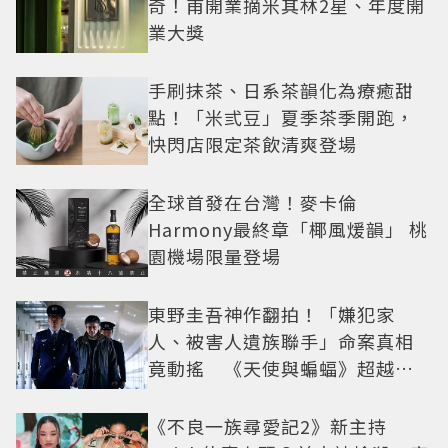
奇！甫開業摘米其林2星、年度開
業大獎
手刷抹茶、日系茶韻化為療癒甜
點！「米弎豆」夏季茶季開跑，
快閃店限定茶飲清爽登場
全球首發在台灣！麥卡倫
Harmony最終章「椰風煖韻」 桃
園機場限量登場
東野圭吾神作翻拍！「嫌犯家
人、被害人遺族聯手」命案真相
竟動搖 《天使與蝙蝠》超越懸
疑框架展開
《不良一族尋愛記2》新主持