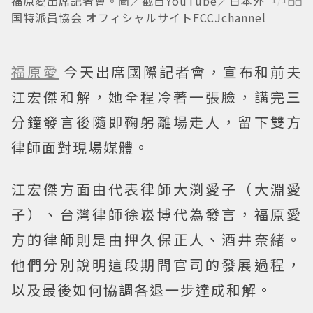
福原愛出席記者會。圖／截自YouTube／日本外
国特派員協会 オフィシャルサイトFCCJchannel
福原愛
今天出席國際記者會，宣布和前夫
江宏傑和解，她全程冷著一張臉，講完三
分鐘發言後隨即鞠躬離場走人，留下雙方
律師面對現場媒體。
江宏傑方面由代表律師大渕愛子（大淵愛
子）、台灣律師徐崧博代為發言，福原愛
方的律師則是由押久保正人、酒井奈緒。
他們分別說明這段期間官司的發展過程，
以及最後如何協調各退一步達成和解。