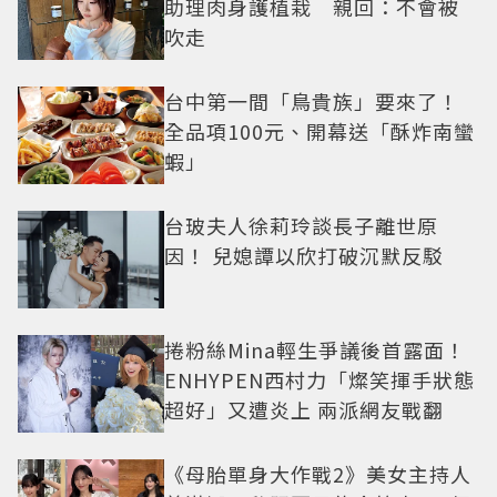
助理肉身護植栽 親回：不會被
吹走
台中第一間「鳥貴族」要來了！
全品項100元、開幕送「酥炸南蠻
蝦」
台玻夫人徐莉玲談長子離世原
因！ 兒媳譚以欣打破沉默反駁
捲粉絲Mina輕生爭議後首露面！
ENHYPEN西村力「燦笑揮手狀態
超好」又遭炎上 兩派網友戰翻
《母胎單身大作戰2》美女主持人