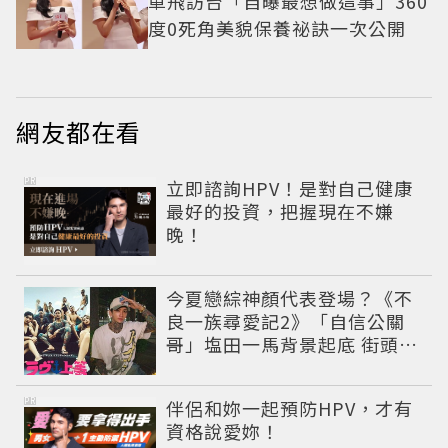
單飛訪台「自曝最想做這事」360
度0死角美貌保養祕訣一次公開
網友都在看
PR
立即諮詢HPV！是對自己健康
最好的投資，把握現在不嫌
晚！
今夏戀綜神顏代表登場？《不
良一族尋愛記2》「自信公關
哥」塩田一馬背景起底 街頭辣
男翻身當老闆
PR
伴侶和妳一起預防HPV，才有
資格說愛妳！