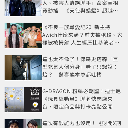
人、被害人遺族聯手」命案真相
竟動搖 《天使與蝙蝠》超越懸
疑框架展開
《不良一族尋愛記2》新主持
Awich什麼來頭？前夫被槍殺、家
裡被槍掃射 人生經歷比參演者還
抓馬！
這也太不像了！傑森史塔森「巨
型充氣人偶分身」看了只想說：
蛤？ 驚喜連本尊都吐槽
G-DRAGON 粉絲必朝聖！迪士尼
《玩具總動員》聯名快閃店來
台，限定商品與打卡亮點公開
這次有鈔能力也沒用！《財閥X刑