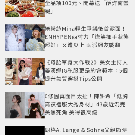
全品項100元、開幕送「酥炸南蠻
蝦」
捲粉絲Mina輕生爭議後首露面！
ENHYPEN西村力「燦笑揮手狀態
超好」又遭炎上 兩派網友戰翻
《母胎單身大作戰2》美女主持人
姜漢娜IG私服更是約會範本：5個
提升氣質穿搭Tips公開
0修圖真面目太扯！陳妍希「低胸
高衩禮服大秀身材」43歲近況完
美無死角 美得很高級
朗格A. Lange & Söhne父親節時