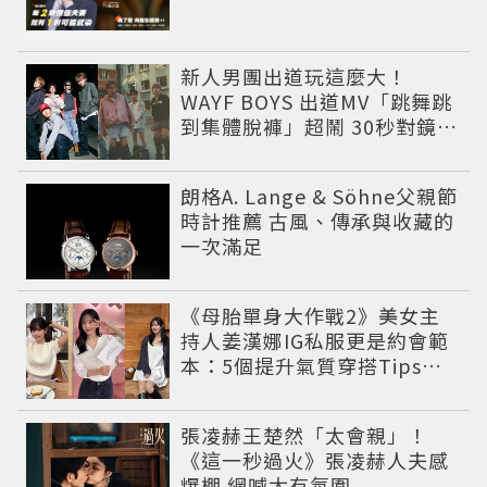
新人男團出道玩這麼大！
WAYF BOYS 出道MV「跳舞跳
到集體脫褲」超鬧 30秒對鏡清
唱影片爆紅
朗格A. Lange & Söhne父親節
時計推薦 古風、傳承與收藏的
一次滿足
《母胎單身大作戰2》美女主
持人姜漢娜IG私服更是約會範
本：5個提升氣質穿搭Tips公
開
張凌赫王楚然「太會親」！
《這一秒過火》張凌赫人夫感
爆棚 網喊太有氛圍