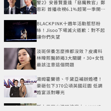
警2》安普賢重逢「惡魔教官」鄭
恩彩 首播收視6.1%超第一季開紅
盤
BLACKPINK十週年活動惹怒粉
絲！Jisoo下場滅火道歉：對不起
讓你們失望
淡斑保養怎麼擦都沒效？皮膚科
林暐熙醫師揭3大關鍵，30+女性
最該注意這個問題
湯姆霍蘭德、千黛亞補辦婚禮！
豪砸包下370公頃英國莊園 低調
婚宴派對曝光
新人男團出道玩這麼大！WAYF