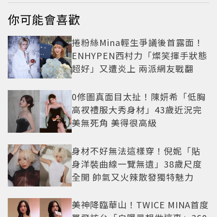
你可能會喜歡
捲粉絲Mina輕生爭議後首露面！
ENHYPEN西村力「燦笑揮手狀態
超好」又遭炎上 兩派網友戰翻
0修圖真面目太扯！陳妍希「低胸
高衩禮服大秀身材」43歲近況完
美無死角 美得很高級
身材不好無法這樣穿！倪妮「貼
身洋裝曲線一覽無遺」38歲尺度
全開 帥氣又火辣散發獨特魅力
美神降臨華山！TWICE MINA首度