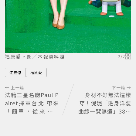
福原愛。圖／本報資料照
2
/
2
江宏傑
福原愛
← 上一篇
下一篇 →
法籍三星名廚Paul P
身材不好無法這樣
airet揮軍台北 帶來
穿！倪妮「貼身洋裝
「簡單，從來不簡
曲線一覽無遺」38歲
單」料理哲學
尺度全開 帥氣又火辣
散發獨特魅力