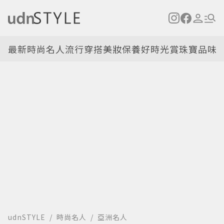
最新
時尚名人
流行穿搭
美妝保養
好時光
賞珠寶
品味
udnSTYLE
時尚名人
亞洲名人