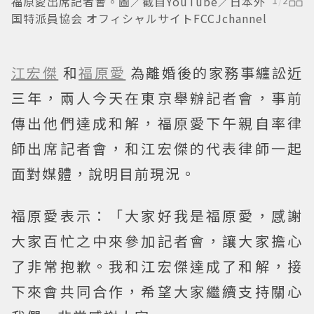
福原愛出席記者會。圖／截自YouTube／日本外
国特派員協会 オフィシャルサイトFCCJchannel
江宏傑
和
福原愛
為離婚後的家務事纏訟近
三年，兩人今天在東京舉辦記者會，事前
傳出他們達成和解，福原愛下午親自率律
師出席記者會，和江宏傑的代表律師一起
面對媒體，說明目前現況。
福原愛表示：「大家好我是福原愛，感謝
大家百忙之中來參加記者會，讓大家擔心
了非常抱歉。我和江宏傑達成了和解，接
下來會共同合作，希望大家繼續支持關心