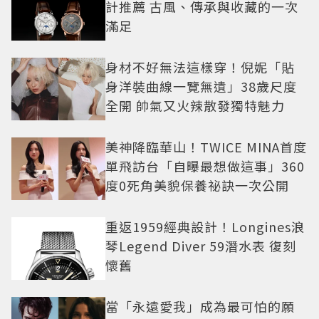
計推薦 古風、傳承與收藏的一次
滿足
身材不好無法這樣穿！倪妮「貼
身洋裝曲線一覽無遺」38歲尺度
全開 帥氣又火辣散發獨特魅力
美神降臨華山！TWICE MINA首度
單飛訪台「自曝最想做這事」360
度0死角美貌保養祕訣一次公開
重返1959經典設計！Longines浪
琴Legend Diver 59潛水表 復刻
懷舊
當「永遠愛我」成為最可怕的願