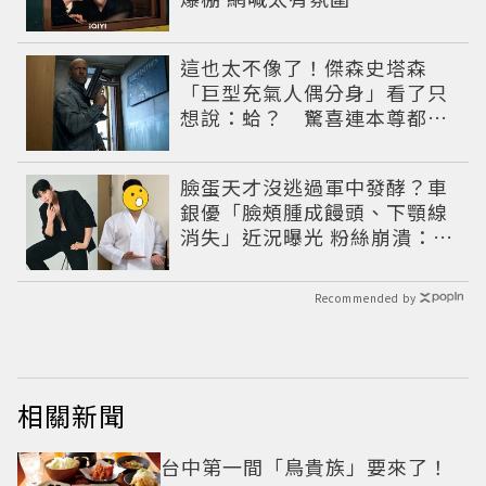
這也太不像了！傑森史塔森
「巨型充氣人偶分身」看了只
想說：蛤？ 驚喜連本尊都吐
槽
臉蛋天才沒逃過軍中發酵？車
銀優「臉頰腫成饅頭、下顎線
消失」近況曝光 粉絲崩潰：空
氣有酵母😭
Recommended by
相關新聞
台中第一間「鳥貴族」要來了！