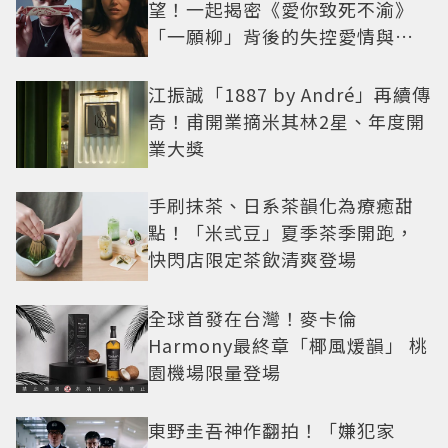
望！一起揭密《愛你致死不渝》
「一願柳」背後的失控愛情與爆
紅之路
江振誠「1887 by André」再續傳
奇！甫開業摘米其林2星、年度開
業大獎
手刷抹茶、日系茶韻化為療癒甜
點！「米弎豆」夏季茶季開跑，
快閃店限定茶飲清爽登場
全球首發在台灣！麥卡倫
Harmony最終章「椰風煖韻」 桃
園機場限量登場
東野圭吾神作翻拍！「嫌犯家