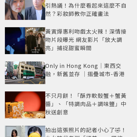
引熱議！為什麼看起來這麼不自
然？彩妝師教你正確畫法
黃寅燁惠利吻戲太火辣！深情接
吻片段曝光 網友影片「放大調
亮」捕捉甜蜜瞬間
Only in Hong Kong｜東西交
融，新舊並存 ｜摺疊城市-香港
不只月餅！「酥炸軟殼蟹＋蟹黃
醬」、「特調肉品＋調味鹽」中
秋送創意
拍出這張照片的記者小心了🤣！