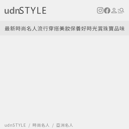
最新
時尚名人
流行穿搭
美妝保養
好時光
賞珠寶
品味
udnSTYLE
時尚名人
亞洲名人