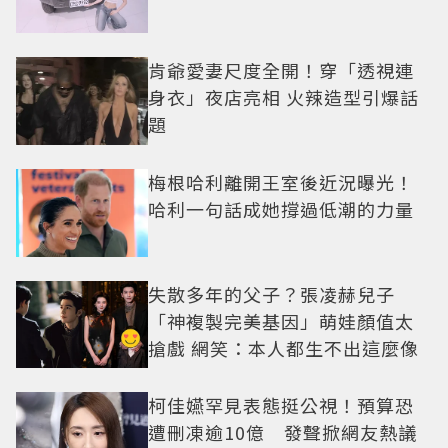
肯爺愛妻尺度全開！穿「透視連
身衣」夜店亮相 火辣造型引爆話
題
梅根哈利離開王室後近況曝光！
哈利一句話成她撐過低潮的力量
失散多年的父子？張凌赫兒子
「神複製完美基因」萌娃顏值太
搶戲 網笑：本人都生不出這麼像
柯佳嬿罕見表態挺公視！預算恐
遭刪凍逾10億 發聲掀網友熱議