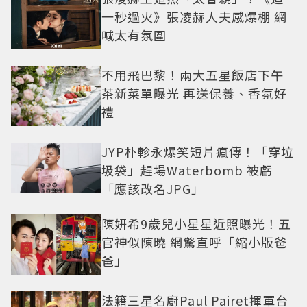
一秒過火》張凌赫人夫感爆棚 網
喊太有氛圍
不用飛巴黎！兩大五星飯店下午
茶新菜單曝光 再送保養、香氛好
禮
JYP朴軫永爆笑短片瘋傳！「穿垃
圾袋」趕場Waterbomb 被虧
「應該改名JPG」
陳妍希9歲兒小星星近照曝光！五
官神似陳曉 網驚直呼「縮小版爸
爸」
法籍三星名廚Paul Pairet揮軍台