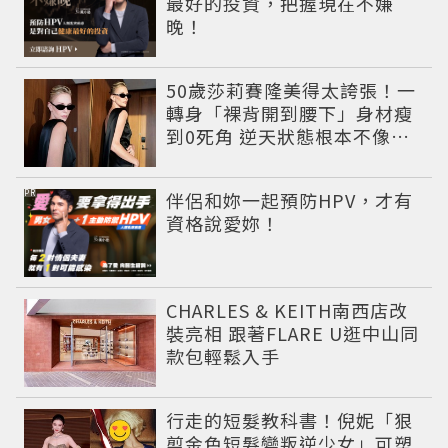
最好的投資，把握現在不嫌
晚！
50歲莎莉賽隆美得太誇張！一
轉身「裸背開到腰下」身材瘦
到0死角 逆天狀態根本不像年
過半百
PR
伴侶和妳一起預防HPV，才有
資格說愛妳！
CHARLES & KEITH南西店改
裝亮相 跟著FLARE U逛中山同
款包輕鬆入手
行走的短髮教科書！倪妮「狠
剪金色短髮變叛逆少女」可塑