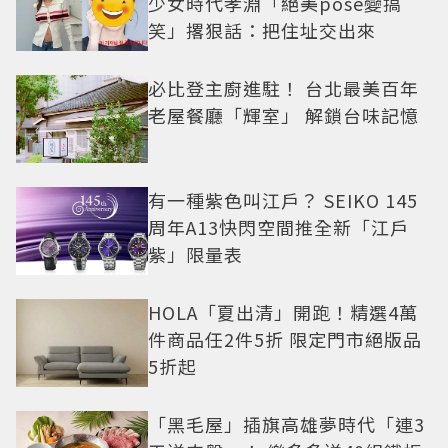
少女時代孝淵「絕美pose變搞
笑」撂狠話：把住址交出來
必比登主廚進駐！ 台北最美百年
老屋餐廳「輝室」 解鎖台味記憶
有一種紫色叫江戶？ SEIKO 145
周年A13快閃空間推全新「江戶
紫」限量表
HOLA「夏出清」開跑！精選4萬
件商品任2件5折 限定門市絕版品
5折起
「黑毛屋」插旗高雄夢時代「連3