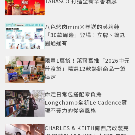
TABASCO 打造全新辛香酒感
八色烤肉mini×葬送的芙莉蓮
「30款周邊」登場！立牌、鑰匙
圈通通有
限量1萬袋！萊爾富推「2026中元
普渡袋」精選12款熱銷商品一袋
搞定
命定日常包搭配零負擔
Longchamp全新Le Cadence實
現不費力的從容風格
CHARLES & KEITH南西店改裝亮