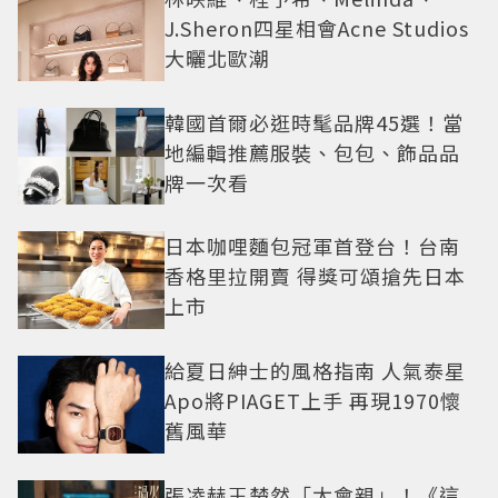
J.Sheron四星相會Acne Studios
大曬北歐潮
韓國首爾必逛時髦品牌45選！當
地編輯推薦服裝、包包、飾品品
牌一次看
日本咖哩麵包冠軍首登台！台南
香格里拉開賣 得獎可頌搶先日本
上市
給夏日紳士的風格指南 人氣泰星
Apo將PIAGET上手 再現1970懷
舊風華
張凌赫王楚然「太會親」！《這