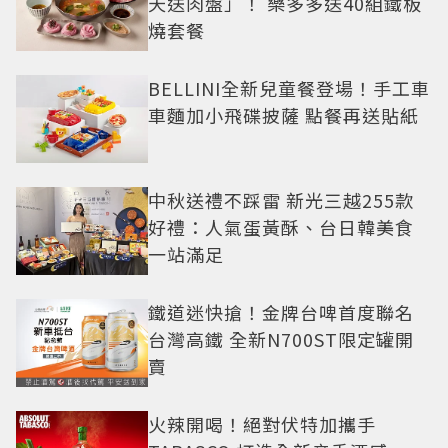
天送肉盤」！ 樂多多送40組鐵板
燒套餐
BELLINI全新兒童餐登場！手工車
車麵加小飛碟披薩 點餐再送貼紙
中秋送禮不踩雷 新光三越255款
好禮：人氣蛋黃酥、台日韓美食
一站滿足
鐵道迷快搶！金牌台啤首度聯名
台灣高鐵 全新N700ST限定罐開
賣
火辣開喝！絕對伏特加攜手