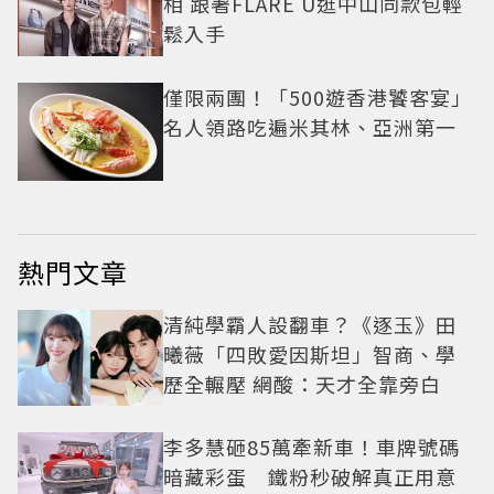
相 跟著FLARE U逛中山同款包輕
鬆入手
僅限兩團！「500遊香港饕客宴」
名人領路吃遍米其林、亞洲第一
熱門文章
清純學霸人設翻車？《逐玉》田
曦薇「四敗愛因斯坦」智商、學
歷全輾壓 網酸：天才全靠旁白
李多慧砸85萬牽新車！車牌號碼
暗藏彩蛋 鐵粉秒破解真正用意