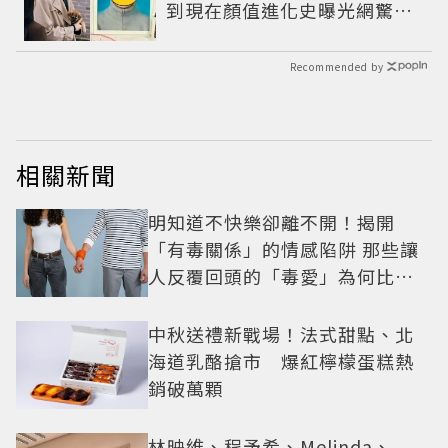
到現在顏值進化史曝光網驚：
完全等比例長大
Recommended by
相關新聞
明知道不快樂卻離不開！揭開
「有毒關係」的情感陷阱 那些讓
人反覆回頭的「毒愛」為何比菸
還難戒？
中秋送禮新戰場！法式甜點、北
海道乳酪搶市 爆紅檸檬蛋糕熱
銷破萬顆
林映維、程予希、Melinda、