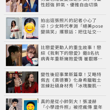
性超強 帥氣、優雅自由切換
拍出這張照片的記者小心了
🤣！少女時代孝淵「絕美pose
變搞笑」撂狠話：把住址交出
來
比戀愛更動人的重生故事！戀
綜《我剩下的戀愛》邀8名抗
病青年重新擁抱愛情 崔叡娜淚
揭童年抗癌傷痛
變性後迎事業新篇章！艾略特
佩吉《奧德賽》化身希臘戰士
苦練壯碩身材秀「冰塊腹肌」
重返好萊塢
真的是從小帥到大！張凌赫
「小學證件照」被挖瘋傳 童年