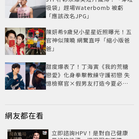
圾袋」趕場Waterbomb 被虧
「應該改名JPG」
陳妍希9歲兒小星星近照曝光！五
官神似陳曉 網驚直呼「縮小版爸
爸」
甜度爆表了！丁海寅《我的荒糖
戀愛》化身拳擊教練守護初戀 失
憶檢察官×假男友打造今夏必看
小甜劇
網友都在看
PR
立即諮詢HPV！是對自己健康