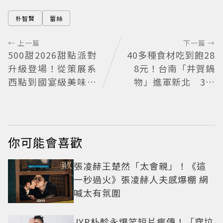
朴智賢
蕾絲
← 上一篇
下一篇 →
500甜2026甜點派對
40多種食材吃到飽28
升級登場！從策展系
8元！台南「井賀鍋
西點到國宴級美味名
物」進軍新北 3人
店齊聚
同行送肉盤
你可能會喜歡
張凌赫王楚然「太會親」！《這
一秒過火》張凌赫人夫感爆棚 網
喊太有氛圍
JYP朴軫永爆笑短片瘋傳！「穿垃