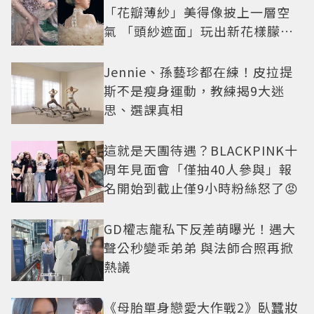
「花瓣薄紗」美得像披上一層空
氣 「頭紗遮面」玩出新花樣朦朧
美感太仙
Jennie、孫藝珍都在練！皮拉提
斯不是瘦身運動，教練揭9大迷
思、選課真相
這就是天團待遇？BLACKPINK十
周年見面會「僅抽40人參與」報
名開始到截止僅9小時粉絲怒了😡
GD權志龍私下反差萌曝光！遇大
聲公秒變乖弟弟 與法師合照再掀
熱議
《母胎單身戀愛大作戰2》臥蠶妝