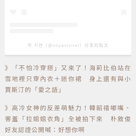
박 지현（@voyavivirel）分享的貼文
》「不怕冷穿搭」又來了！海莉比伯站在
雪地裡只穿內衣＋迷你裙 身上還有與小
賈斯汀的「愛之語」
》高冷女神的反差萌魅力！韓韶禧嘟嘴、
害羞「拉姐姐衣角」全被拍下來 朴敘俊
好友認證公開喊：好想你啊