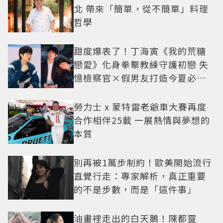
北 帶來「簡單，從不簡單」料理
哲學
甜度爆表了！丁海寅《我的荒糖
戀愛》化身拳擊教練守護初戀 失
憶檢察官×假男友打造今夏必看
小甜劇
勞力士 x 蒙特雷老爺車大賽再度
合作相伴25載 一展熱情與夢想的
本質
別再被1萬步制約！歐美開始流行
直覺行走：專家解析，真正重要
的不是步數，而是「這件事」
油畫裡走出的白天鵝！陳都靈