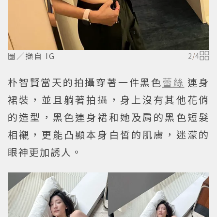
圖／擷自 IG
2
/
4
朴智賢當天的拍攝穿著一件黑色
蕾絲
連身
裙裝，並且躺著拍攝，身上沒有其他花俏
的造型，黑色連身裙和她及肩的黑色短髮
相襯，更能凸顯本身白皙的肌膚，迷濛的
眼神更加誘人。