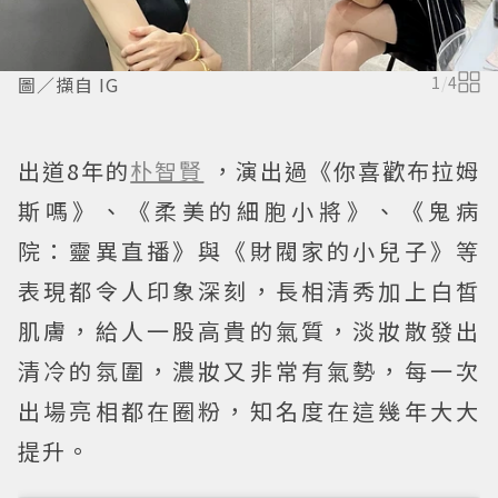
圖／擷自 IG
1
/
4
出道8年的
朴智賢
，演出過《你喜歡布拉姆
斯嗎》、《柔美的細胞小將》、《鬼病
院：靈異直播》與《財閥家的小兒子》等
表現都令人印象深刻，長相清秀加上白皙
肌膚，給人一股高貴的氣質，淡妝散發出
清冷的氛圍，濃妝又非常有氣勢，每一次
出場亮相都在圈粉，知名度在這幾年大大
提升。