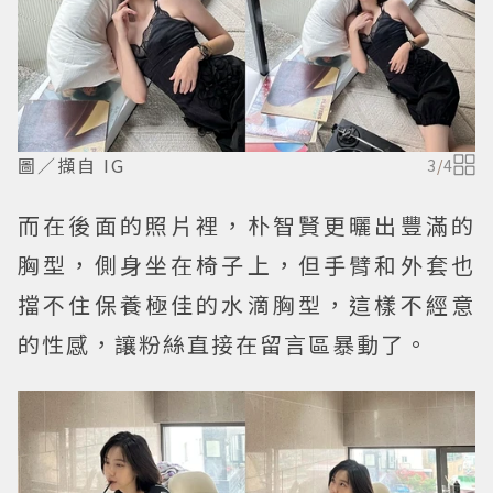
圖／擷自 IG
3
/
4
而在後面的照片裡，朴智賢更曬出豐滿的
胸型，側身坐在椅子上，但手臂和外套也
擋不住保養極佳的水滴胸型，這樣不經意
的性感，讓粉絲直接在留言區暴動了。