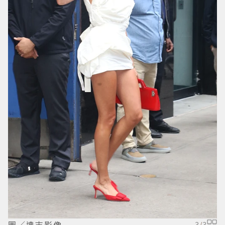
圖／達志影像
3
/
3