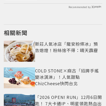
Recommended by
相關新聞
新莊人氣冰店「龍安粉條冰」預
告熄燈！粉絲捨不得：晴天霹靂
COLD STONE×麻古「招牌手搖
變冰淇淋」！人氣甜點
ChizCheese快閃台北
「2026 OPEN! RUN」12月6日開
跑！ 7大卡通IP、明星領跑熱血出