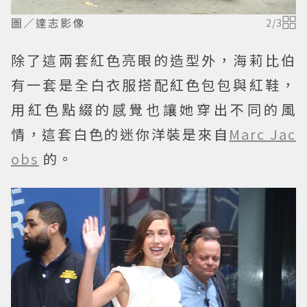
圖／達志影像
2
/
3
除了這兩套紅色亮眼的造型外，海莉比伯
有一套是全白衣服搭配紅色包包與紅鞋，
用紅色點綴的感覺也讓她穿出不同的風
情，這套白色的迷你洋裝是來自
Marc Jac
obs
的。