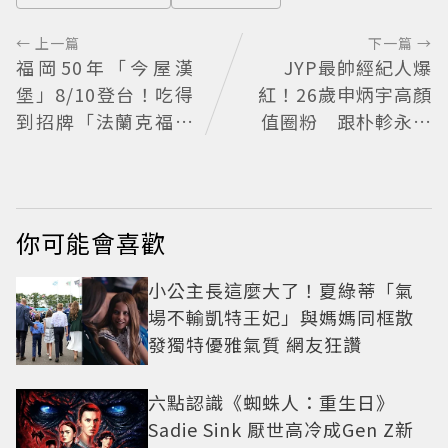
← 上一篇
下一篇 →
福岡50年「今屋漢
JYP最帥經紀人爆
堡」8/10登台！吃得
紅！26歲申炳宇高顏
到招牌「法蘭克福起
值圈粉 跟朴軫永瘦
司雞蛋堡」
5公斤、膚況升級
你可能會喜歡
小公主長這麼大了！夏綠蒂「氣
場不輸凱特王妃」與媽媽同框散
發獨特優雅氣質 網友狂讚
六點認識《蜘蛛人：重生日》
Sadie Sink 厭世高冷成Gen Z新