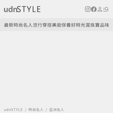
最新
時尚名人
流行穿搭
美妝保養
好時光
賞珠寶
品味
udnSTYLE
時尚名人
亞洲名人