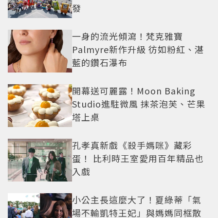
發
一身的流光傾瀉！梵克雅寶
Palmyre新作升級 彷如粉紅、湛
藍的鑽石瀑布
開幕送可麗露！Moon Baking
Studio進駐微風 抹茶泡芙、芒果
塔上桌
孔孝真新戲《殺手媽咪》藏彩
蛋！ 比利時王室愛用百年精品也
入戲
小公主長這麼大了！夏綠蒂「氣
場不輸凱特王妃」與媽媽同框散