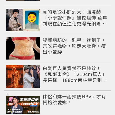
真的是從小帥到大！張凌赫
「小學證件照」被挖瘋傳 童年
到現在顏值進化史曝光網驚：
完全等比例長大
PR
腹部脂肪的「剋星」找到了，
常吃這幾物，吃走大肚囊，瘦
出小蠻腰
白髮巨人鬼竟然不是特效！
《鬼謎東宮》「210cm真人」
長這樣 188cm南柱赫只到他
胸口
PR
伴侶和妳一起預防HPV，才有
資格說愛妳！