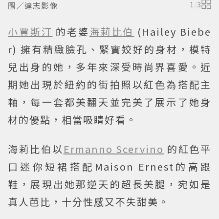
圖／達志影像
1
/
3
小賈斯汀
的老婆
海莉比伯
(Hailey Biebe
r) 擁有精緻臉孔、緊實姣好的身材，模特
兒出身的她，多年來深受時尚界喜愛。近
期她出現於紐約的街拍照以紅色為搭配主
軸，每一套都美翻天並完美了展示了她身
材的優點，相當吸睛好看。
海莉比伯以
Ermanno Scervino
的紅色平
口迷你短裙搭配Maison Ernest的高跟
鞋，展現出她那逆天的超長美腿，宛如是
真人芭比，十分性感又不失甜美。