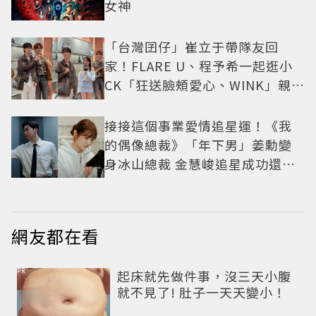
女神
「台灣囝仔」崔立于帶隊友回
家！FLARE U、程予希一起逛小
CK「狂送臉頰愛心、WINK」親曝
中山站私藏必逛名單
接接這個事業愛情追星運！《我
的偶像總裁》「年下男」姜勳變
身冰山總裁 金慧峻追星成功還偶
遇愛情
網友都在看
PR
起床就先做件事，沒三天小腹
就不見了! 肚子一天天變小！