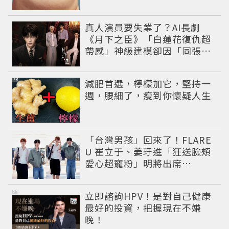
真人演員要失業了？AI長劇
《月下之臣》「白蓮花復仇超
帶感」神級建模卻因「同張
臉」掀爭議
PR
減肥首選，檸檬加它，堅持一
週，腰細了，瘦到你懷疑人生
「台灣男孩」回來了！FLARE
U 崔立于、姜玗進「狂送臉頰
愛心超寵粉」明將出席
CHARLES & KEITH開幕活動
PR
立即諮詢HPV！是對自己健康
最好的投資，把握現在不嫌
晚！