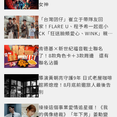
女神
「台灣囝仔」崔立于帶隊友回
家！FLARE U、程予希一起逛小
CK「狂送臉頰愛心、WINK」親曝
中山站私藏必逛名單
肯德基×新世紀福音戰士聯名
了！8款角色卡＋3款周邊 還有
聯名沾醬
導演黃朝亮守護9年 日式老屋咖啡
館將熄燈！8月底前邀旅人最後告
別
接接這個事業愛情追星運！《我
的偶像總裁》「年下男」姜勳變