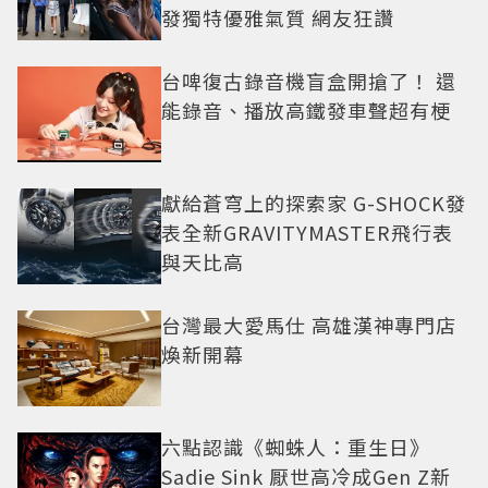
發獨特優雅氣質 網友狂讚
台啤復古錄音機盲盒開搶了！ 還
能錄音、播放高鐵發車聲超有梗
獻給蒼穹上的探索家 G-SHOCK發
表全新GRAVITYMASTER飛行表
與天比高
台灣最大愛馬仕 高雄漢神專門店
煥新開幕
六點認識《蜘蛛人：重生日》
Sadie Sink 厭世高冷成Gen Z新