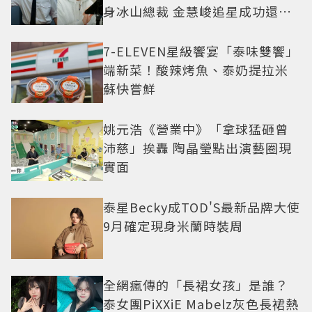
身冰山總裁 金慧峻追星成功還偶
遇愛情
7-ELEVEN星級饗宴「泰味雙饗」
端新菜！酸辣烤魚、泰奶提拉米
蘇快嘗鮮
姚元浩《營業中》「拿球猛砸曾
沛慈」挨轟 陶晶瑩點出演藝圈現
實面
泰星Becky成TOD'S最新品牌大使
9月確定現身米蘭時裝周
全網瘋傳的「長裙女孩」是誰？
泰女團PiXXiE Mabelz灰色長裙熱